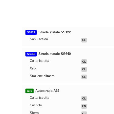
Strada statale SS122
SS122
San Cataldo
CL
Strada statale SS640
SS640
Caltanissetta
CL
Xirbi
CL
Stazione d'Imera
CL
Autostrada A19
A19
Caltanissetta
CL
Cuticchi
EN
Sferro
CT