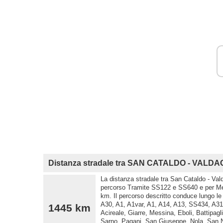
Distanza stradale tra SAN CATALDO - VALD
La distanza stradale tra San Cataldo - Val
percorso Tramite SS122 e SS640 e per Mes
km. Il percorso descritto conduce lungo 
A30, A1, A1var, A1, A14, A13, SS434, A31,
1445 km
Acireale, Giarre, Messina, Eboli, Battipag
Sarno, Pagani, San Giuseppe, Nola, San N