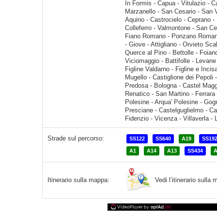
Strade sul percorso:
SS122
SS640
A19
SS19
A1
A14
A13
SS434
A
Vedi l’itinerario sull
Itinerario sulla mappa: