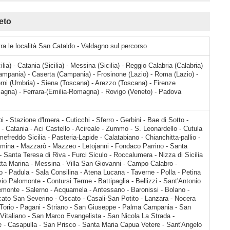
eto
tra le località San Cataldo - Valdagno sul percorso
ilia) - Catania (Sicilia) - Messina (Sicilia) - Reggio Calabria (Calabria)
ampania) - Caserta (Campania) - Frosinone (Lazio) - Roma (Lazio) -
 Terni (Umbria) - Siena (Toscana) - Arezzo (Toscana) - Firenze
agna) - Ferrara-(Emilia-Romagna) - Rovigo (Veneto) - Padova
 - S. Leonardello - Cutula - Giarre - Riposto - Mascali - Fiumefreddo Sicilia - Pasteria-Lapide - Calatabiano - Chianchitta-pallio - Giardini Naxos - Villagonia - Taormina - Mazzarò - Mazzeo - Letojanni - Fondaco Parrino - Santa Margherita - Sant'Alessio Siculo - Santa Teresa di Riva - Furci Siculo - Roccalumera - Nizza di Sicilia - Alì Terme -