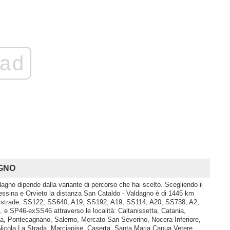
ad
AGNO
dagno dipende dalla variante di percorso che hai scelto. Scegliendo il
sina e Orvieto la distanza San Cataldo - Valdagno è di 1445 km
le strade: SS122, SS640, A19, SS192, A19, SS114, A20, SS738, A2,
 e SP46-exSS46 attraverso le località: Caltanissetta, Catania,
lia, Pontecagnano, Salerno, Mercato San Severino, Nocera Inferiore,
icola La Strada, Marcianise, Caserta, Santa Maria Capua Vetere,