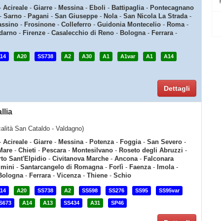
-
Acireale
-
Giarre
-
Messina
-
Eboli
-
Battipaglia
-
Pontecagnano
-
Sarno
-
Pagani
-
San Giuseppe
-
Nola
-
San Nicola La Strada
-
assino
-
Frosinone
-
Colleferro
-
Guidonia Montecelio
-
Roma
-
ldarno
-
Firenze
-
Casalecchio di Reno
-
Bologna
-
Ferrara
-
14
A20
SS738
A2
A30
A1
A1var
A1
A14
Dettagli
llia
ocalità San Cataldo - Valdagno)
-
Acireale
-
Giarre
-
Messina
-
Potenza
-
Foggia
-
San Severo
-
 Mare
-
Chieti
-
Pescara
-
Montesilvano
-
Roseto degli Abruzzi
-
to Sant'Elpidio
-
Civitanova Marche
-
Ancona
-
Falconara
imini
-
Santarcangelo di Romagna
-
Forlì
-
Faenza
-
Imola
-
Bologna
-
Ferrara
-
Vicenza
-
Thiene
-
Schio
14
A20
SS738
A2
SS598
SS276
SS95
SS95var
S673
A14
A13
SS434
A31
SP46