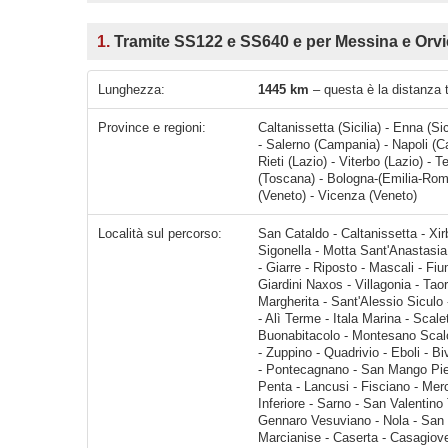
1.
Tramite SS122 e SS640 e per Messina e Orvi
Lunghezza:
1445 km
– questa è la distanza 
Province e regioni:
Caltanissetta (Sicilia) - Enna (Sic
- Salerno (Campania) - Napoli (C
Rieti (Lazio) - Viterbo (Lazio) -
(Toscana) - Bologna-(Emilia-Rom
(Veneto) - Vicenza (Veneto)
Località sul percorso:
San Cataldo - Caltanissetta - Xirbi - Stazione d'Imera - Cuticchi - Sferro - Gerbini - Bae di Sotto - Sigonella - Motta Sant'Anastasia - Catania - Aci Castello - Acireale - Zummo