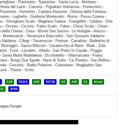
2
A19
SS114
A20
SS738
A2
A30
A1
A1var
31
SP46
a mappa Google