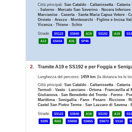
Città principali:
San Cataldo
-
Caltanissetta
-
Catania
-
Salerno
-
Mercato San Severino
-
Nocera Inferiore
Marcianise
-
Caserta
-
Santa Maria Capua Vetere
-
C
Orvieto
-
Arezzo
-
Montevarchi
-
Figline e Incisa Va
Vicenza
-
Thiene
-
Schio
Strade:
SS122
SS640
A19
SS192
A19
SS1
A13
SS434
A31
SP46
2.
Tramite A19 e SS192 e per Foggia e Seniga
Lunghezza del percorso:
1459 km
(la distanza tra le l
Città principali:
San Cataldo
-
Caltanissetta
-
Catania
Termoli
-
Vasto
-
Lanciano
-
Ortona
-
Francavilla al
Giulianova
-
San Benedetto del Tronto
-
Fermo
-
Por
Marittima
-
Senigallia
-
Fano
-
Pesaro
-
Riccione
-
R
Castel San Pietro Terme
-
San Lazzaro di Savena
-
Strade:
SS122
SS640
A19
SS192
A19
SS1
SS95
RA5
SS658
SS655
SS673
SS16
S