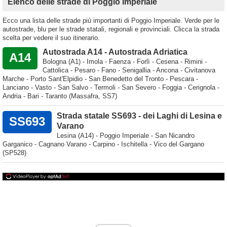
Elenco delle strade di Poggio Imperiale
Ecco una lista delle strade più importanti di Poggio Imperiale. Verde per le
autostrade, blu per le strade statali, regionali e provinciali. Clicca la strada
scelta per vedere il suo itinerario.
Autostrada A14 - Autostrada Adriatica
A14
Bologna (A1) - Imola - Faenza - Forlì - Cesena - Rimini -
Cattolica - Pesaro - Fano - Senigallia - Ancona - Civitanova
Marche - Porto Sant'Elpidio - San Benedetto del Tronto - Pescara -
Lanciano - Vasto - San Salvo - Termoli - San Severo - Foggia - Cerignola -
Andria - Bari - Taranto (Massafra, SS7)
Strada statale SS693 - dei Laghi di Lesina e
SS693
Varano
Lesina (A14) - Poggio Imperiale - San Nicandro
Garganico - Cagnano Varano - Carpino - Ischitella - Vico del Gargano
(SP528)