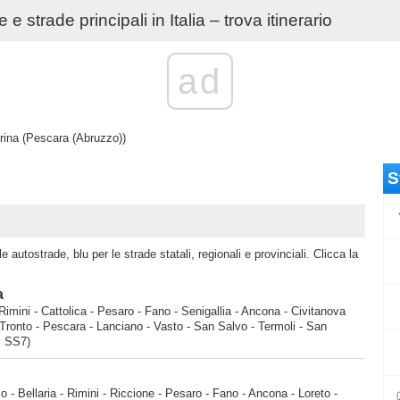
e strade principali in Italia – trova itinerario
ad
rina (Pescara (Abruzzo))
S
 autostrade, blu per le strade statali, regionali e provinciali. Clicca la
a
Rimini - Cattolica - Pesaro - Fano - Senigallia - Ancona - Civitanova
Tronto - Pescara - Lanciano - Vasto - San Salvo - Termoli - San
, SS7)
 - Bellaria - Rimini - Riccione - Pesaro - Fano - Ancona - Loreto -