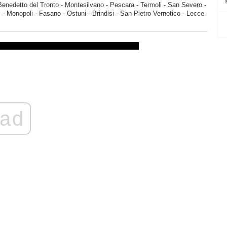
Benedetto del Tronto - Montesilvano - Pescara - Termoli - San Severo -
ri - Monopoli - Fasano - Ostuni - Brindisi - San Pietro Vernotico - Lecce
ad