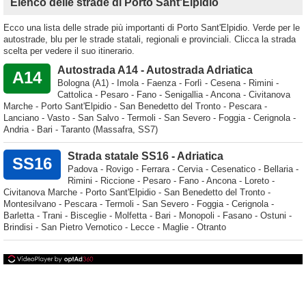
Elenco delle strade di Porto Sant'Elpidio
Ecco una lista delle strade più importanti di Porto Sant'Elpidio. Verde per le
autostrade, blu per le strade statali, regionali e provinciali. Clicca la strada
scelta per vedere il suo itinerario.
Autostrada A14 - Autostrada Adriatica
A14
Bologna (A1) - Imola - Faenza - Forlì - Cesena - Rimini -
Cattolica - Pesaro - Fano - Senigallia - Ancona - Civitanova
Marche - Porto Sant'Elpidio - San Benedetto del Tronto - Pescara -
Lanciano - Vasto - San Salvo - Termoli - San Severo - Foggia - Cerignola -
Andria - Bari - Taranto (Massafra, SS7)
Strada statale SS16 - Adriatica
SS16
Padova - Rovigo - Ferrara - Cervia - Cesenatico - Bellaria -
Rimini - Riccione - Pesaro - Fano - Ancona - Loreto -
Civitanova Marche - Porto Sant'Elpidio - San Benedetto del Tronto -
Montesilvano - Pescara - Termoli - San Severo - Foggia - Cerignola -
Barletta - Trani - Bisceglie - Molfetta - Bari - Monopoli - Fasano - Ostuni -
Brindisi - San Pietro Vernotico - Lecce - Maglie - Otranto