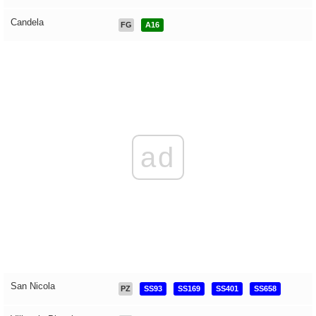
Candela
FG
A16
ad
San Nicola
PZ
SS93
SS169
SS401
SS658