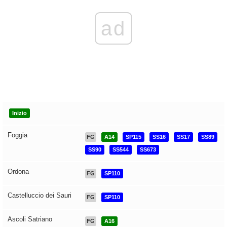
ad
Inizio
Foggia
FG
A14
SP115
SS16
SS17
SS89
SS90
SS544
SS673
Ordona
FG
SP110
Castelluccio dei Sauri
FG
SP110
Ascoli Satriano
FG
A16