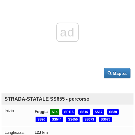
ad
Mappa
STRADA-STATALE SS655 - percorso
Inizio:
Foggia
A14
SP115
SS16
SS17
SS89
SS90
SS544
SS655
SS673
SS673
Lunghezza:
123 km