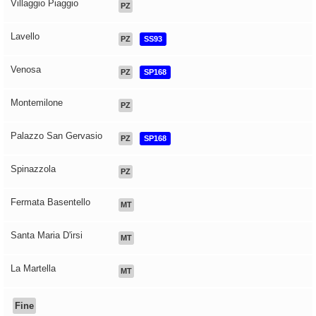
Villaggio Piaggio
PZ
Lavello
PZ
SS93
Venosa
PZ
SP168
Montemilone
PZ
Palazzo San Gervasio
PZ
SP168
Spinazzola
PZ
Fermata Basentello
MT
Santa Maria D'irsi
MT
La Martella
MT
Fine