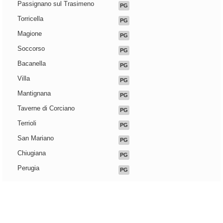
Passignano sul Trasimeno
PG
Torricella
PG
Magione
PG
Soccorso
PG
Bacanella
PG
Villa
PG
Mantignana
PG
Taverne di Corciano
PG
Terrioli
PG
San Mariano
PG
Chiugiana
PG
Perugia
PG