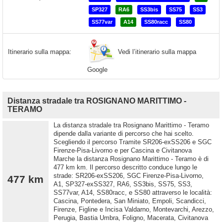
SP327
RA6
SS3bis
SS75
SS3
SS77var
A14
SS80racc
SS80
Vedi l’itinerario sulla mappa
Itinerario sulla mappa:
Google
Distanza stradale tra ROSIGNANO MARITTIMO -
TERAMO
La distanza stradale tra Rosignano Marittimo - Teramo
dipende dalla variante di percorso che hai scelto.
Scegliendo il percorso Tramite SR206-exSS206 e SGC
Firenze-Pisa-Livorno e per Cascina e Civitanova
Marche la distanza Rosignano Marittimo - Teramo è di
477 km km. Il percorso descritto conduce lungo le
strade: SR206-exSS206, SGC Firenze-Pisa-Livorno,
477 km
A1, SP327-exSS327, RA6, SS3bis, SS75, SS3,
SS77var, A14, SS80racc, e SS80 attraverso le località:
Cascina, Pontedera, San Miniato, Empoli, Scandicci,
Firenze, Figline e Incisa Valdarno, Montevarchi, Arezzo,
Perugia, Bastia Umbra, Foligno, Macerata, Civitanova