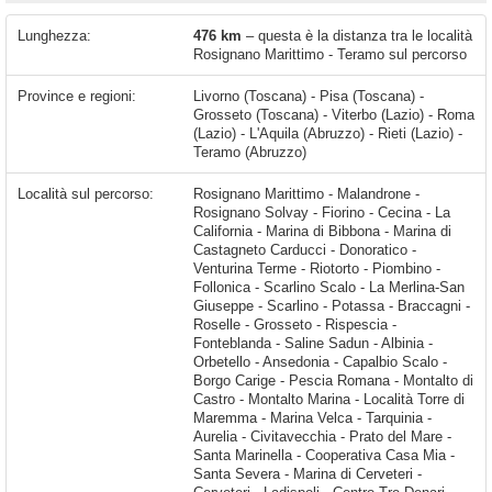
Lunghezza:
476 km
– questa è la distanza tra le località
Rosignano Marittimo - Teramo sul percorso
Province e regioni:
Livorno (Toscana) - Pisa (Toscana) -
Grosseto (Toscana) - Viterbo (Lazio) - Roma
(Lazio) - L'Aquila (Abruzzo) - Rieti (Lazio) -
Teramo (Abruzzo)
Località sul percorso:
Rosignano Marittimo - Malandrone - Rosignano Solvay - Fiorino - Cecina - La California - Marina di Bibbona - Marina di Castagneto Carducci - Donoratico - Venturina Terme - Riotorto - Piombino - Follonica - Scarlino Scalo - La Merlina-San Giuseppe - Scarlino - Potassa - Braccagni - Roselle - Grosseto - Rispescia - Fonteblanda - Saline Sadun - Albinia - Orbetello - Ansedonia - Capalbio Scalo - Borgo Carige - Pescia Romana - Montalto di Castro - Montalto Marina - Località Torre di Maremma - Marina Velca - Tarquinia - Aurelia - Civitavecchia - Prato del Mare - Santa Marinella