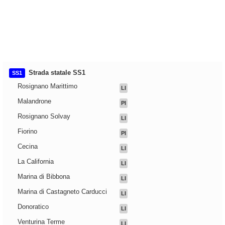
Strada statale SS1
SS1
Rosignano Marittimo
LI
Malandrone
PI
Rosignano Solvay
LI
Fiorino
PI
Cecina
LI
La California
LI
Marina di Bibbona
LI
Marina di Castagneto Carducci
LI
Donoratico
LI
Venturina Terme
LI