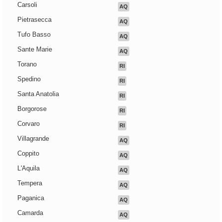
Carsoli
AQ
Pietrasecca
AQ
Tufo Basso
AQ
Sante Marie
AQ
Torano
RI
Spedino
RI
Santa Anatolia
RI
Borgorose
RI
Corvaro
RI
Villagrande
AQ
Coppito
AQ
L'Aquila
AQ
Tempera
AQ
Paganica
AQ
Camarda
AQ