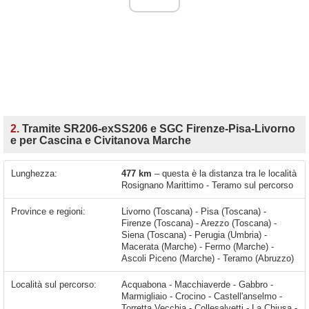
2.
Tramite SR206-exSS206 e SGC Firenze-Pisa-Livorno
e per Cascina e Civitanova Marche
Lunghezza:
477 km
– questa è la distanza tra le località
Rosignano Marittimo - Teramo sul percorso
Province e regioni:
Livorno (Toscana) - Pisa (Toscana) -
Firenze (Toscana) - Arezzo (Toscana) -
Siena (Toscana) - Perugia (Umbria) -
Macerata (Marche) - Fermo (Marche) -
Ascoli Piceno (Marche) - Teramo (Abruzzo)
Località sul percorso:
Acquabona - Macchiaverde - Gabbro - Marmigliaio - Crocino - Castell'anselmo - Torretta Vecchia - Collesalvetti - La Chiusa - Le Buchette - Vicarello - Lavoria - Cascina - Santa Lucia - Ponsacco - Il Romito - Pontedera - Giardino - La Rotta - Castel del Bosco - Montopoli - San Romano - San Donato - Ponte a Egola - San Pierino - San Miniato - San Miniato Basso - Marcignana - Ponte a Elsa - Terrafino - Empoli - Bobolino - Montelupo Fiorentino - Turbone - Ginestra Fiorentina - Lastra a Signa - Scandicci - Firenze