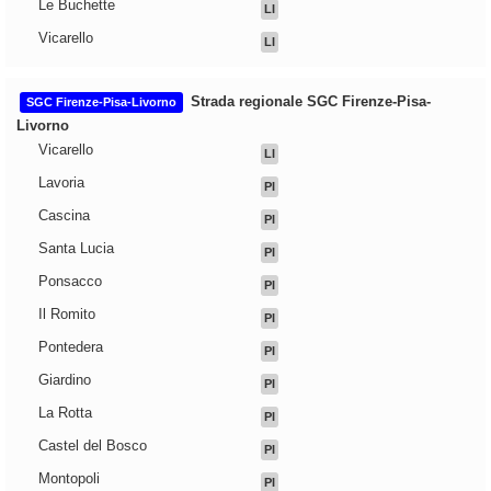
Le Buchette
LI
Vicarello
LI
Strada regionale SGC Firenze-Pisa-
SGC Firenze-Pisa-Livorno
Livorno
Vicarello
LI
Lavoria
PI
Cascina
PI
Santa Lucia
PI
Ponsacco
PI
Il Romito
PI
Pontedera
PI
Giardino
PI
La Rotta
PI
Castel del Bosco
PI
Montopoli
PI