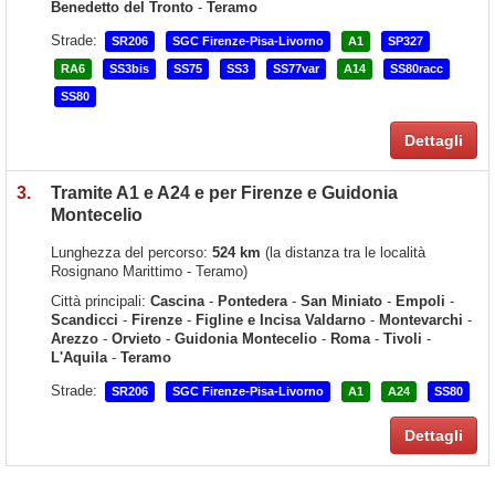
Benedetto del Tronto
-
Teramo
Strade:
SR206
SGC Firenze-Pisa-Livorno
A1
SP327
RA6
SS3bis
SS75
SS3
SS77var
A14
SS80racc
SS80
Dettagli
3.
Tramite A1 e A24 e per Firenze e Guidonia
Montecelio
Lunghezza del percorso:
524 km
(la distanza tra le località
Rosignano Marittimo - Teramo)
Città principali:
Cascina
-
Pontedera
-
San Miniato
-
Empoli
-
Scandicci
-
Firenze
-
Figline e Incisa Valdarno
-
Montevarchi
-
Arezzo
-
Orvieto
-
Guidonia Montecelio
-
Roma
-
Tivoli
-
L'Aquila
-
Teramo
Strade:
SR206
SGC Firenze-Pisa-Livorno
A1
A24
SS80
Dettagli