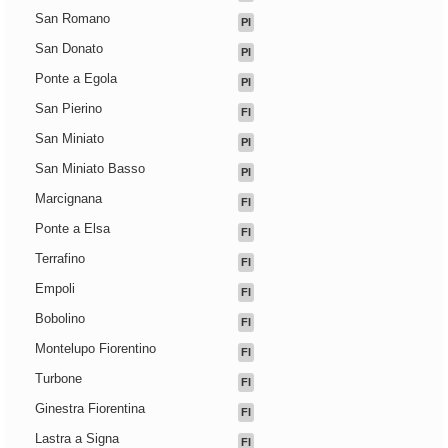
San Romano
PI
San Donato
PI
Ponte a Egola
PI
San Pierino
FI
San Miniato
PI
San Miniato Basso
PI
Marcignana
FI
Ponte a Elsa
FI
Terrafino
FI
Empoli
FI
Bobolino
FI
Montelupo Fiorentino
FI
Turbone
FI
Ginestra Fiorentina
FI
Lastra a Signa
FI