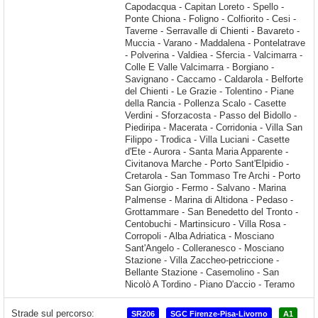
Strade sul percorso:
SR206
SGC Firenze-Pisa-Livorno
A1