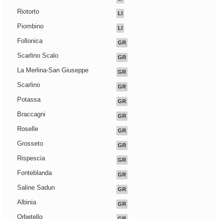
Riotorto
LI
Piombino
LI
Follonica
GR
Scarlino Scalo
GR
La Merlina-San Giuseppe
GR
Scarlino
GR
Potassa
GR
Braccagni
GR
Roselle
GR
Grosseto
GR
Rispescia
GR
Fonteblanda
GR
Saline Sadun
GR
Albinia
GR
Orbetello
GR