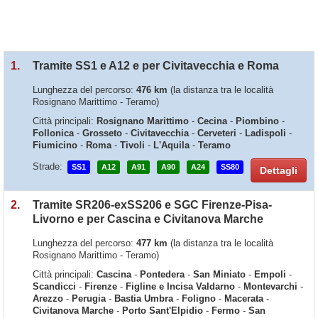
1.
Tramite SS1 e A12 e per Civitavecchia e Roma
Lunghezza del percorso:
476 km
(la distanza tra le località
Rosignano Marittimo - Teramo)
Città principali:
Rosignano Marittimo
-
Cecina
-
Piombino
-
Follonica
-
Grosseto
-
Civitavecchia
-
Cerveteri
-
Ladispoli
-
Fiumicino
-
Roma
-
Tivoli
-
L'Aquila
-
Teramo
Strade:
SS1
A12
A91
A90
A24
SS80
Dettagli
2.
Tramite SR206-exSS206 e SGC Firenze-Pisa-
Livorno e per Cascina e Civitanova Marche
Lunghezza del percorso:
477 km
(la distanza tra le località
Rosignano Marittimo - Teramo)
Città principali:
Cascina
-
Pontedera
-
San Miniato
-
Empoli
-
Scandicci
-
Firenze
-
Figline e Incisa Valdarno
-
Montevarchi
-
Arezzo
-
Perugia
-
Bastia Umbra
-
Foligno
-
Macerata
-
Civitanova Marche
-
Porto Sant'Elpidio
-
Fermo
-
San