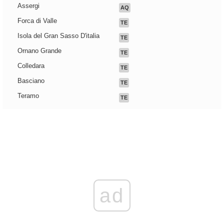
Assergi
AQ
Forca di Valle
TE
Isola del Gran Sasso D'italia
TE
Ornano Grande
TE
Colledara
TE
Basciano
TE
Teramo
TE
ad