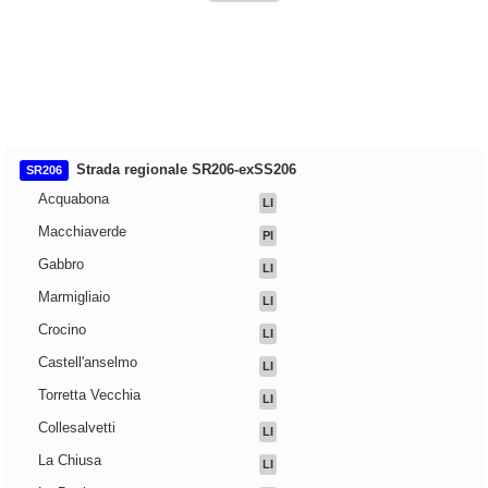
Strada regionale SR206-exSS206
SR206
Acquabona
LI
Macchiaverde
PI
Gabbro
LI
Marmigliaio
LI
Crocino
LI
Castell'anselmo
LI
Torretta Vecchia
LI
Collesalvetti
LI
La Chiusa
LI