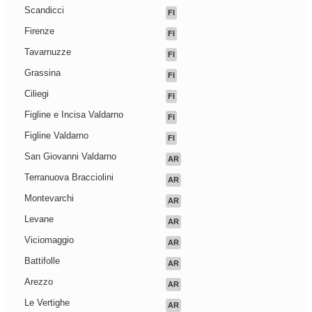
Scandicci
FI
Firenze
FI
Tavarnuzze
FI
Grassina
FI
Ciliegi
FI
Figline e Incisa Valdarno
FI
Figline Valdarno
FI
San Giovanni Valdarno
AR
Terranuova Bracciolini
AR
Montevarchi
AR
Levane
AR
Viciomaggio
AR
Battifolle
AR
Arezzo
AR
Le Vertighe
AR