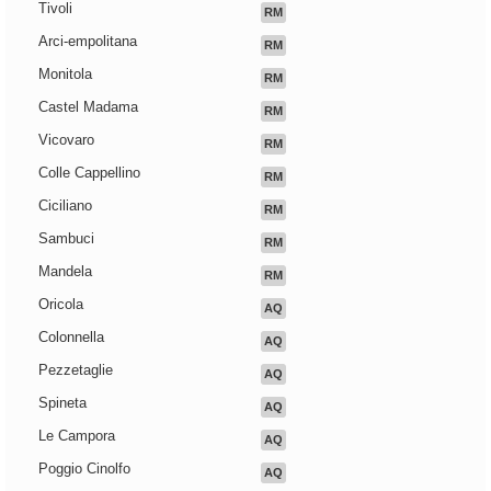
Tivoli
RM
Arci-empolitana
RM
Monitola
RM
Castel Madama
RM
Vicovaro
RM
Colle Cappellino
RM
Ciciliano
RM
Sambuci
RM
Mandela
RM
Oricola
AQ
Colonnella
AQ
Pezzetaglie
AQ
Spineta
AQ
Le Campora
AQ
Poggio Cinolfo
AQ