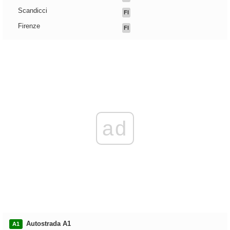
Scandicci
FI
Firenze
FI
ad
Autostrada A1
A1