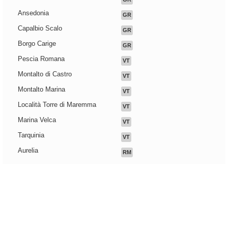
Ansedonia
GR
Capalbio Scalo
GR
Borgo Carige
GR
Pescia Romana
VT
Montalto di Castro
VT
Montalto Marina
VT
Località Torre di Maremma
VT
Marina Velca
VT
Tarquinia
VT
Aurelia
RM