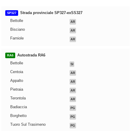
Strada provinciale SP327-exSS327
SP327
Bettolle
AR
Bisciano
AR
Farniole
AR
Autostrada RA6
RA6
Bettolle
SI
Centoia
AR
Appalto
AR
Pietraia
AR
Terontola
AR
Badiaccia
PG
Borghetto
PG
Tuoro Sul Trasimeno
PG