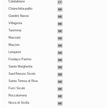
Calatabiano
CT
Chianchitta-pallio
ME
Giardini Naxos
ME
Villagonia
ME
Taormina
ME
Mazzarò
ME
Mazzeo
ME
Letojanni
ME
Fondaco Parrino
ME
Santa Margherita
ME
Sant'Alessio Siculo
ME
Santa Teresa di Riva
ME
Furci Siculo
ME
Roccalumera
ME
Nizza di Sicilia
ME