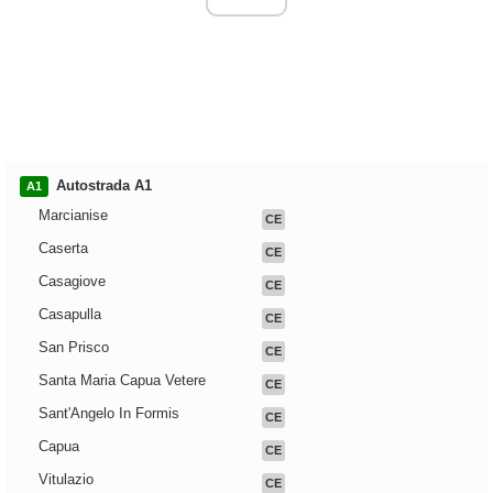
Autostrada A1
A1
Marcianise
CE
Caserta
CE
Casagiove
CE
Casapulla
CE
San Prisco
CE
Santa Maria Capua Vetere
CE
Sant'Angelo In Formis
CE
Capua
CE
Vitulazio
CE