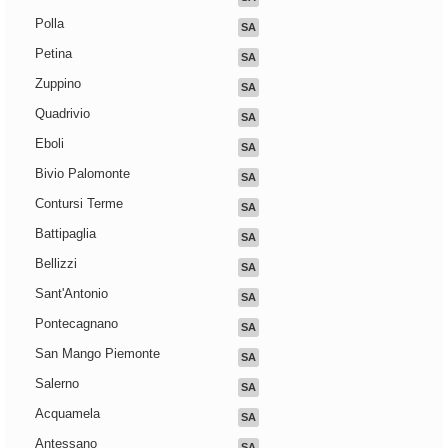
Polla
SA
Petina
SA
Zuppino
SA
Quadrivio
SA
Eboli
SA
Bivio Palomonte
SA
Contursi Terme
SA
Battipaglia
SA
Bellizzi
SA
Sant'Antonio
SA
Pontecagnano
SA
San Mango Piemonte
SA
Salerno
SA
Acquamela
SA
Antessano
SA