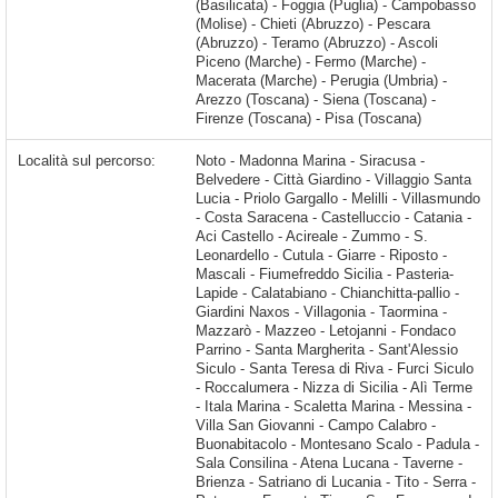
(Basilicata) - Foggia (Puglia) - Campobasso
(Molise) - Chieti (Abruzzo) - Pescara
(Abruzzo) - Teramo (Abruzzo) - Ascoli
Piceno (Marche) - Fermo (Marche) -
Macerata (Marche) - Perugia (Umbria) -
Arezzo (Toscana) - Siena (Toscana) -
Firenze (Toscana) - Pisa (Toscana)
Località sul percorso:
Noto - Madonna Marina - Siracusa - Belvedere - Città Giardino - Villaggio Santa Lucia - Priolo Gargallo - Melilli - Villasmundo - Costa Saracena - Castelluccio - Catania - Aci Castello - Acireale - Zummo - S. Leonardello - Cutula - Giarre - Riposto - Mascali - Fiumefreddo Sicilia - Pasteria-Lapide - Calatabiano - Chianchitta-pallio - Giardini Naxos - Villagonia - Taormina - Mazzarò - Mazzeo - Letojanni - Fondaco Parrino - Santa Margherita - Sant'Alessio Siculo - Santa Teresa di Riva - Furci Siculo - Roccalumera - Nizza di Sicilia - Alì Terme - Itala Marina