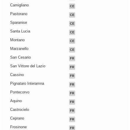
Camigliano
CE
Pastorano
CE
Sparanise
CE
Santa Lucia
CE
Montano
CE
Marzanello
CE
San Cesario
FR
San Vittore del Lazio
FR
Cassino
FR
Pignataro Interamna
FR
Pontecorvo
FR
Aquino
FR
Castrocielo
FR
Ceprano
FR
Frosinone
FR