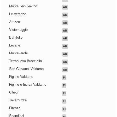
Monte San Savino
AR
Le Vertighe
AR
Arezzo
AR
Viciomaggio
AR
Battifolle
AR
Levane
AR
Montevarchi
AR
Terranuova Bracciolini
AR
San Giovanni Valdarno
AR
Figline Valdarno
FI
Figline e Incisa Valdarno
FI
Ciliegi
FI
Tavarnuzze
FI
Firenze
FI
Scandicci
FI