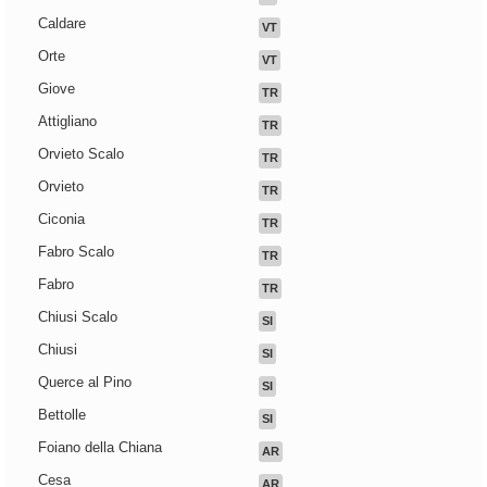
Caldare
VT
Orte
VT
Giove
TR
Attigliano
TR
Orvieto Scalo
TR
Orvieto
TR
Ciconia
TR
Fabro Scalo
TR
Fabro
TR
Chiusi Scalo
SI
Chiusi
SI
Querce al Pino
SI
Bettolle
SI
Foiano della Chiana
AR
Cesa
AR