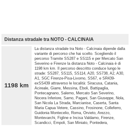
Distanza stradale tra NOTO - CALCINAIA
La distanza stradale tra Noto - Calcinaia dipende dalla
variante di percorso che hai scelto. Scegliendo il
percorso Tramite SS287 e SS115 e per Mercato San
Severino e Firenze la distanza Noto - Calcinaia è di
1198 km km. Il percorso descritto conduce lungo le
strade: SS287, SS115, SS114, A20, SS738, A2, A30,
A1, SGC Firenze-Pisa-Livorno, SS67, e SR439-
exSS439 attraverso le località: Siracusa, Catania,
1198 km
Acireale, Giarre, Messina, Eboli, Battipaglia,
Pontecagnano, Salerno, Mercato San Severino,
Nocera Inferiore, Sarno, Pagani, San Giuseppe, Nola,
San Nicola La Strada, Marcianise, Caserta, Santa
Maria Capua Vetere, Cassino, Frosinone, Colleferro,
Guidonia Montecelio, Roma, Orvieto, Arezzo,
Montevarchi, Figline e Incisa Valdarno, Firenze,
Scandicci, Empoli, San Miniato, Pontedera,