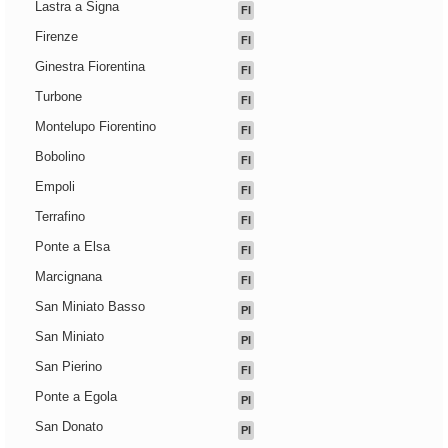
Lastra a Signa
FI
Firenze
FI
Ginestra Fiorentina
FI
Turbone
FI
Montelupo Fiorentino
FI
Bobolino
FI
Empoli
FI
Terrafino
FI
Ponte a Elsa
FI
Marcignana
FI
San Miniato Basso
PI
San Miniato
PI
San Pierino
FI
Ponte a Egola
PI
San Donato
PI