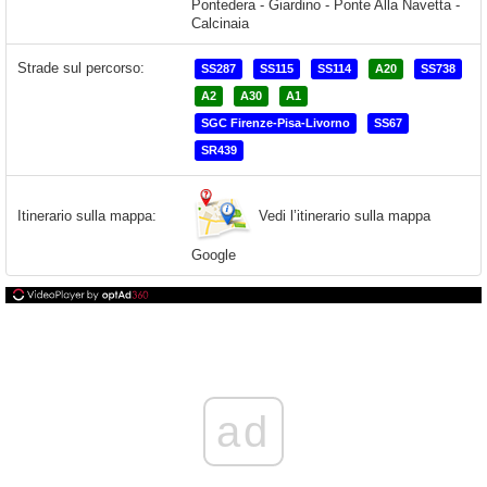
Strade sul percorso:
SS287
SS115
SS114
A20
SS738
A2
A30
A1
SGC Firenze-Pisa-Livorno
SS67
SR439
Vedi l’itinerario sulla mappa
Itinerario sulla mappa:
Google
ad