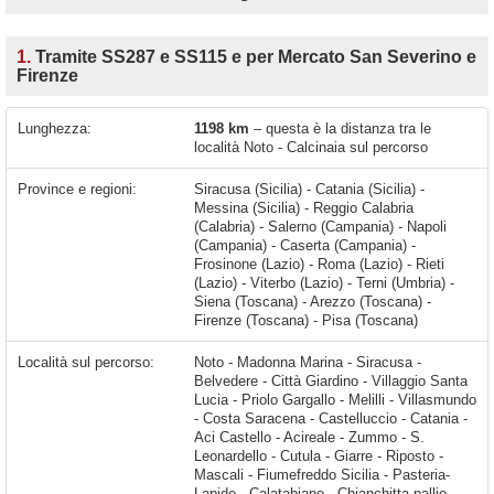
1.
Tramite SS287 e SS115 e per Mercato San Severino e
Firenze
Lunghezza:
1198 km
– questa è la distanza tra le
località Noto - Calcinaia sul percorso
Province e regioni:
Siracusa (Sicilia) - Catania (Sicilia) -
Messina (Sicilia) - Reggio Calabria
(Calabria) - Salerno (Campania) - Napoli
(Campania) - Caserta (Campania) -
Frosinone (Lazio) - Roma (Lazio) - Rieti
(Lazio) - Viterbo (Lazio) - Terni (Umbria) -
Siena (Toscana) - Arezzo (Toscana) -
Firenze (Toscana) - Pisa (Toscana)
Località sul percorso:
Noto - Madonna Marina - Siracusa - Belvedere - Città Giardino - Villaggio Santa Lucia - Priolo Gargallo - Melilli - Villasmundo - Costa Saracena - Castelluccio - Catania - Aci Castello - Acireale - Zummo - S. Leonardello - Cutula - Giarre - Riposto - Mascali - Fiumefreddo Sicilia - Pasteria-Lapide - Calatabiano - Chianchitta-pallio - Giardini Naxos - Villagonia - Taormina - Mazzarò - Mazzeo - Letojanni - Fondaco Parrino - Santa Margherita - Sant'Alessio Siculo - Santa Teresa di Riva - Furci Siculo - Roccalumera - Nizza di Sicilia - Alì Terme - Itala Marina