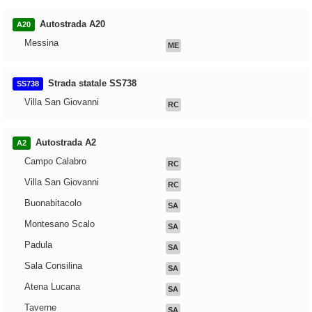
Autostrada A20
A20
Messina
ME
Strada statale SS738
SS738
Villa San Giovanni
RC
Autostrada A2
A2
Campo Calabro
RC
Villa San Giovanni
RC
Buonabitacolo
SA
Montesano Scalo
SA
Padula
SA
Sala Consilina
SA
Atena Lucana
SA
Taverne
SA