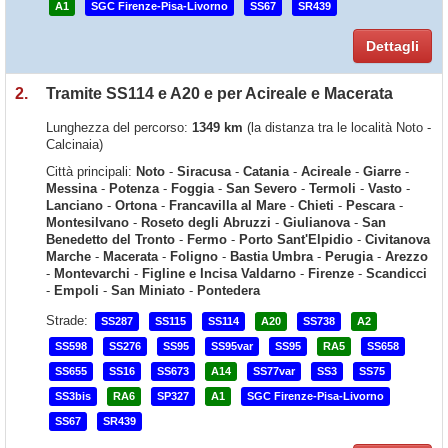
A1
SGC Firenze-Pisa-Livorno
SS67
SR439
Dettagli
2.
Tramite SS114 e A20 e per Acireale e Macerata
Lunghezza del percorso:
1349 km
(la distanza tra le località Noto -
Calcinaia)
Città principali:
Noto
-
Siracusa
-
Catania
-
Acireale
-
Giarre
-
Messina
-
Potenza
-
Foggia
-
San Severo
-
Termoli
-
Vasto
-
Lanciano
-
Ortona
-
Francavilla al Mare
-
Chieti
-
Pescara
-
Montesilvano
-
Roseto degli Abruzzi
-
Giulianova
-
San
Benedetto del Tronto
-
Fermo
-
Porto Sant'Elpidio
-
Civitanova
Marche
-
Macerata
-
Foligno
-
Bastia Umbra
-
Perugia
-
Arezzo
-
Montevarchi
-
Figline e Incisa Valdarno
-
Firenze
-
Scandicci
-
Empoli
-
San Miniato
-
Pontedera
Strade:
SS287
SS115
SS114
A20
SS738
A2
SS598
SS276
SS95
SS95var
SS95
RA5
SS658
SS655
SS16
SS673
A14
SS77var
SS3
SS75
SS3bis
RA6
SP327
A1
SGC Firenze-Pisa-Livorno
SS67
SR439