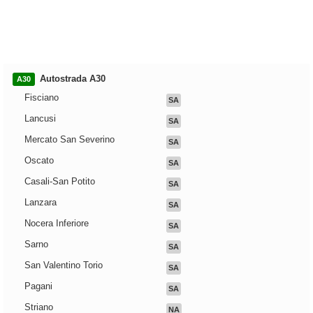
Autostrada A30
A30
Fisciano
SA
Lancusi
SA
Mercato San Severino
SA
Oscato
SA
Casali-San Potito
SA
Lanzara
SA
Nocera Inferiore
SA
Sarno
SA
San Valentino Torio
SA
Pagani
SA
Striano
NA