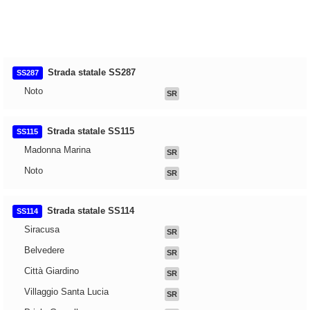
Strada statale SS287
SS287
Noto
SR
Strada statale SS115
SS115
Madonna Marina
SR
Noto
SR
Strada statale SS114
SS114
Siracusa
SR
Belvedere
SR
Città Giardino
SR
Villaggio Santa Lucia
SR