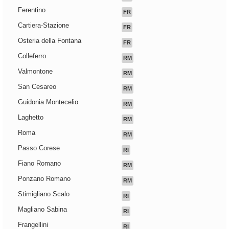
Ferentino
FR
Cartiera-Stazione
FR
Osteria della Fontana
FR
Colleferro
RM
Valmontone
RM
San Cesareo
RM
Guidonia Montecelio
RM
Laghetto
RM
Roma
RM
Passo Corese
RI
Fiano Romano
RM
Ponzano Romano
RM
Stimigliano Scalo
RI
Magliano Sabina
RI
Frangellini
RI