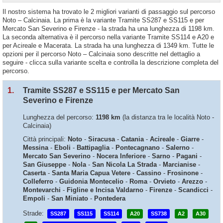
Il nostro sistema ha trovato le 2 migliori varianti di passaggio sul percorso
Noto – Calcinaia. La prima è la variante Tramite SS287 e SS115 e per
Mercato San Severino e Firenze - la strada ha una lunghezza di 1198 km.
La seconda alternativa è il percorso nella variante Tramite SS114 e A20 e
per Acireale e Macerata. La strada ha una lunghezza di 1349 km. Tutte le
opzioni per il percorso Noto – Calcinaia sono descritte nel dettaglio a
seguire - clicca sulla variante scelta e controlla la descrizione completa del
percorso.
1.
Tramite SS287 e SS115 e per Mercato San
Severino e Firenze
Lunghezza del percorso:
1198 km
(la distanza tra le località Noto -
Calcinaia)
Città principali:
Noto
-
Siracusa
-
Catania
-
Acireale
-
Giarre
-
Messina
-
Eboli
-
Battipaglia
-
Pontecagnano
-
Salerno
-
Mercato San Severino
-
Nocera Inferiore
-
Sarno
-
Pagani
-
San Giuseppe
-
Nola
-
San Nicola La Strada
-
Marcianise
-
Caserta
-
Santa Maria Capua Vetere
-
Cassino
-
Frosinone
-
Colleferro
-
Guidonia Montecelio
-
Roma
-
Orvieto
-
Arezzo
-
Montevarchi
-
Figline e Incisa Valdarno
-
Firenze
-
Scandicci
-
Empoli
-
San Miniato
-
Pontedera
Strade:
SS287
SS115
SS114
A20
SS738
A2
A30