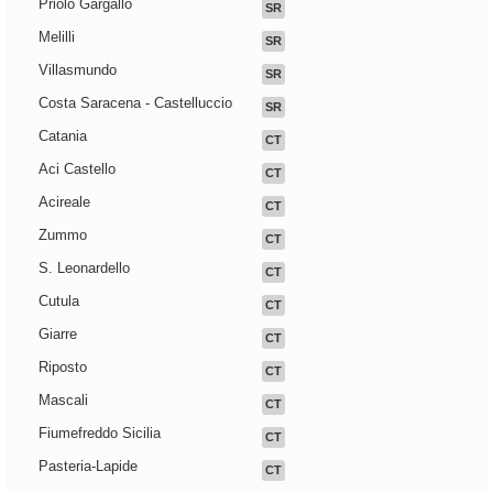
Priolo Gargallo
SR
Melilli
SR
Villasmundo
SR
Costa Saracena - Castelluccio
SR
Catania
CT
Aci Castello
CT
Acireale
CT
Zummo
CT
S. Leonardello
CT
Cutula
CT
Giarre
CT
Riposto
CT
Mascali
CT
Fiumefreddo Sicilia
CT
Pasteria-Lapide
CT