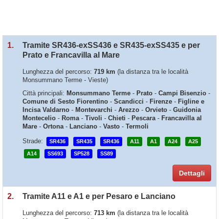
1.
Tramite SR436-exSS436 e SR435-exSS435 e per
Prato e Francavilla al Mare
Lunghezza del percorso:
719 km
(la distanza tra le località
Monsummano Terme - Vieste)
Città principali:
Monsummano Terme
-
Prato
-
Campi Bisenzio
-
Comune di Sesto Fiorentino
-
Scandicci
-
Firenze
-
Figline e
Incisa Valdarno
-
Montevarchi
-
Arezzo
-
Orvieto
-
Guidonia
Montecelio
-
Roma
-
Tivoli
-
Chieti
-
Pescara
-
Francavilla al
Mare
-
Ortona
-
Lanciano
-
Vasto
-
Termoli
Strade:
SR436
SR435
SR436
A11
A1
A24
A25
A14
SS693
SP528
SS89
Dettagli
2.
Tramite A11 e A1 e per Pesaro e Lanciano
Lunghezza del percorso:
713 km
(la distanza tra le località