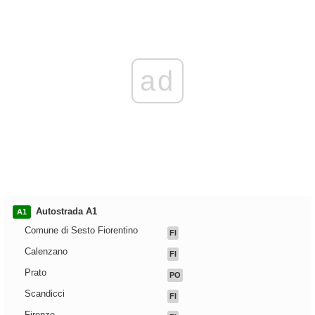
ad
Autostrada A1
A1
Comune di Sesto Fiorentino
FI
Calenzano
FI
Prato
PO
Scandicci
FI
Firenze