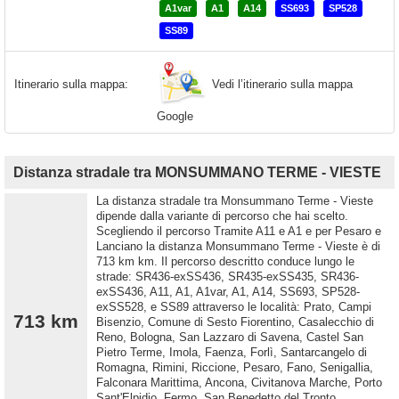
A1var
A1
A14
SS693
SP528
SS89
Vedi l’itinerario sulla mappa
Itinerario sulla mappa:
Google
Distanza stradale tra MONSUMMANO TERME - VIESTE
La distanza stradale tra Monsummano Terme - Vieste
dipende dalla variante di percorso che hai scelto.
Scegliendo il percorso Tramite A11 e A1 e per Pesaro e
Lanciano la distanza Monsummano Terme - Vieste è di
713 km km. Il percorso descritto conduce lungo le
strade: SR436-exSS436, SR435-exSS435, SR436-
exSS436, A11, A1, A1var, A1, A14, SS693, SP528-
exSS528, e SS89 attraverso le località: Prato, Campi
713 km
Bisenzio, Comune di Sesto Fiorentino, Casalecchio di
Reno, Bologna, San Lazzaro di Savena, Castel San
Pietro Terme, Imola, Faenza, Forlì, Santarcangelo di
Romagna, Rimini, Riccione, Pesaro, Fano, Senigallia,
Falconara Marittima, Ancona, Civitanova Marche, Porto
Sant'Elpidio, Fermo, San Benedetto del Tronto,