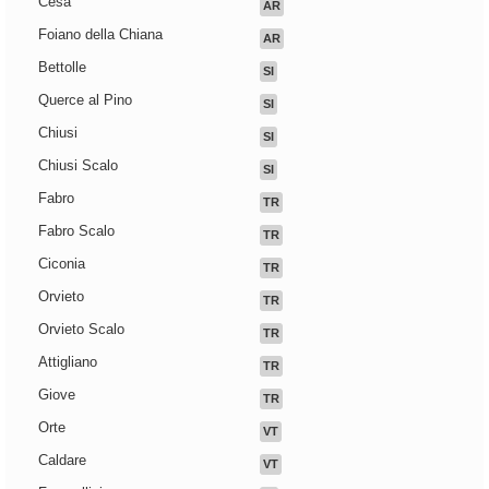
Cesa
AR
Foiano della Chiana
AR
Bettolle
SI
Querce al Pino
SI
Chiusi
SI
Chiusi Scalo
SI
Fabro
TR
Fabro Scalo
TR
Ciconia
TR
Orvieto
TR
Orvieto Scalo
TR
Attigliano
TR
Giove
TR
Orte
VT
Caldare
VT