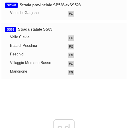
Strada provinciale SP528-exSS528
SP528
Vico del Gargano
FG
Strada statale SS89
SS89
Valle Clavia
FG
Baia di Peschici
FG
Peschici
FG
Villaggio Moresco Basso
FG
Mandrione
FG