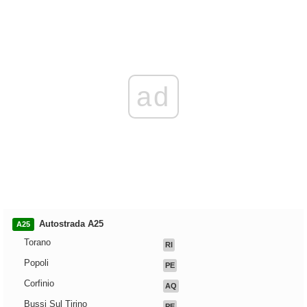
ad
Autostrada A25
A25
Torano
RI
Popoli
PE
Corfinio
AQ
Bussi Sul Tirino
PE