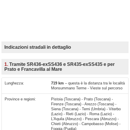
Indicazioni stradali in dettaglio
1.
Tramite SR436-exSS436 e SR435-exSS435 e per
Prato e Francavilla al Mare
Lunghezza:
719 km
– questa è la distanza tra le località
Monsummano Terme - Vieste sul percorso
Province e regioni:
Pistoia (Toscana) - Prato (Toscana) -
Firenze (Toscana) - Arezzo (Toscana) -
Siena (Toscana) - Terni (Umbria) - Viterbo
(Lazio) - Rieti (Lazio) - Roma (Lazio) -
L'Aquila (Abruzzo) - Pescara (Abruzzo) -
Chieti (Abruzzo) - Campobasso (Molise) -
Foggia (Puglia)