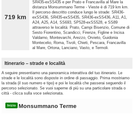
SR435-exSS435 e per Prato e Francavilla al Mare la
distanza Monsummano Terme - Vieste è di 719 km km.
Il percorso descritto conduce lungo le strade: SR436-
719 km
exSS436, SR435-exSS435, SR436-exSS436, A11, A1,
A24, A25, A14, SS693, SP528-exSS528, e SS89
attraverso le località: Prato, Campi Bisenzio, Comune di
Sesto Fiorentino, Scandicci, Firenze, Figline e Incisa
Valdarno, Montevarchi, Arezzo, Orvieto, Guidonia
Montecelio, Roma, Tivoli, Chieti, Pescara, Francavilla
al Mare, Ortona, Lanciano, Vasto, e Termoli.
Itinerario – strade e località
A seguire presentiamo una panoramica interattiva del tuo itinerario. Le
strade e le località sono disposte in ordine di passaggio. Prima mostriamo
la strada (il suo numero e tipo) e poi le località che passerai seguendo il
percorso selezionato. Se vuoi saperne di più su una particolare strada o
città - clicca sulla voce selezionata.
Monsummano Terme
Inizio