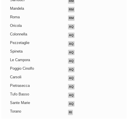
RM
Mandela
RM
Roma
RM
Oricola
AQ
Colonnella
AQ
Pezzetaglie
AQ
Spineta
AQ
Le Campora
AQ
Poggio Cinolfo
AQ
Carsoli
AQ
Pietrasecca
AQ
Tufo Basso
AQ
Sante Marie
AQ
Torano
RI