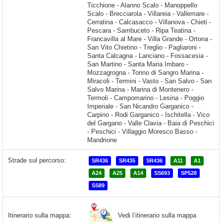
Strade sul percorso:
SR436
SR435
SR436
A11
A1
A24
A25
A14
SS693
SP528
SS89
Vedi l’itinerario sulla mappa
Itinerario sulla mappa: