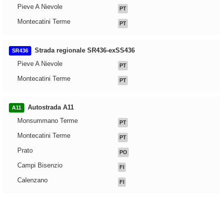
Pieve A Nievole
PT
Montecatini Terme
PT
Strada regionale SR436-exSS436
SR436
Pieve A Nievole
PT
Montecatini Terme
PT
Autostrada A11
A11
Monsummano Terme
PT
Montecatini Terme
PT
Prato
PO
Campi Bisenzio
FI
Calenzano
FI