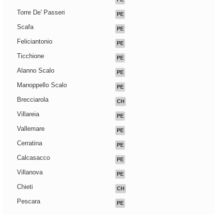
Torre De' Passeri
PE
Scafa
PE
Feliciantonio
PE
Ticchione
PE
Alanno Scalo
PE
Manoppello Scalo
PE
Brecciarola
CH
Villareia
PE
Vallemare
PE
Cerratina
PE
Calcasacco
PE
Villanova
PE
Chieti
CH
Pescara
PE