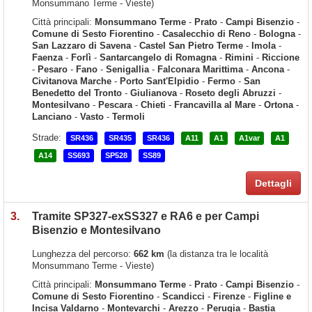
Monsummano Terme - Vieste)
Città principali:
Monsummano Terme
-
Prato
-
Campi Bisenzio
-
Comune di Sesto Fiorentino
-
Casalecchio di Reno
-
Bologna
-
San Lazzaro di Savena
-
Castel San Pietro Terme
-
Imola
-
Faenza
-
Forlì
-
Santarcangelo di Romagna
-
Rimini
-
Riccione
-
Pesaro
-
Fano
-
Senigallia
-
Falconara Marittima
-
Ancona
-
Civitanova Marche
-
Porto Sant'Elpidio
-
Fermo
-
San
Benedetto del Tronto
-
Giulianova
-
Roseto degli Abruzzi
-
Montesilvano
-
Pescara
-
Chieti
-
Francavilla al Mare
-
Ortona
-
Lanciano
-
Vasto
-
Termoli
Strade:
SR436
SR435
SR436
A11
A1
A1var
A1
A14
SS693
SP528
SS89
Dettagli
3.
Tramite SP327-exSS327 e RA6 e per Campi
Bisenzio e Montesilvano
Lunghezza del percorso:
662 km
(la distanza tra le località
Monsummano Terme - Vieste)
Città principali:
Monsummano Terme
-
Prato
-
Campi Bisenzio
-
Comune di Sesto Fiorentino
-
Scandicci
-
Firenze
-
Figline e
Incisa Valdarno
-
Montevarchi
-
Arezzo
-
Perugia
-
Bastia