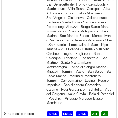
Strade sul percorso:
SR436
SR435
SR436
A11
A1