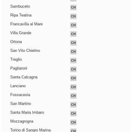
Sambuceto
CH
Ripa Teatina
CH
Francavilla al Mare
CH
Villa Grande
CH
Ortona
CH
San Vito Chietino
CH
Treglio
CH
Pagliaroni
CH
Santa Calcagna
CH
Lanciano
CH
Fossacesia
CH
San Martino
CH
Santa Maria Imbaro
CH
Mozzagrogna
CH
Torino di Sangro Marina
CH