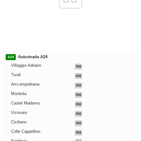
Autostrada A24
A24
Villaggio Adriano
RM
Tivoli
RM
Arci-empolitana
RM
Monitola
RM
Castel Madama
RM
Vicovaro
RM
Ciciliano
RM
Colle Cappellino
RM
Sambuci