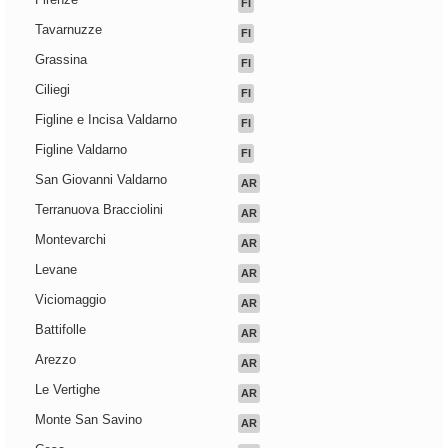
FI
Tavarnuzze
FI
Grassina
FI
Ciliegi
FI
Figline e Incisa Valdarno
FI
Figline Valdarno
FI
San Giovanni Valdarno
AR
Terranuova Bracciolini
AR
Montevarchi
AR
Levane
AR
Viciomaggio
AR
Battifolle
AR
Arezzo
AR
Le Vertighe
AR
Monte San Savino
AR