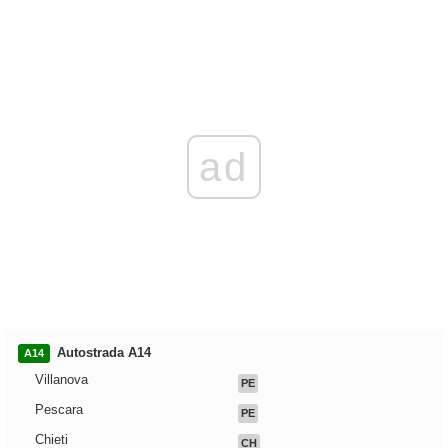
ad
Autostrada A14
A14
Villanova
PE
Pescara
PE
Chieti
CH