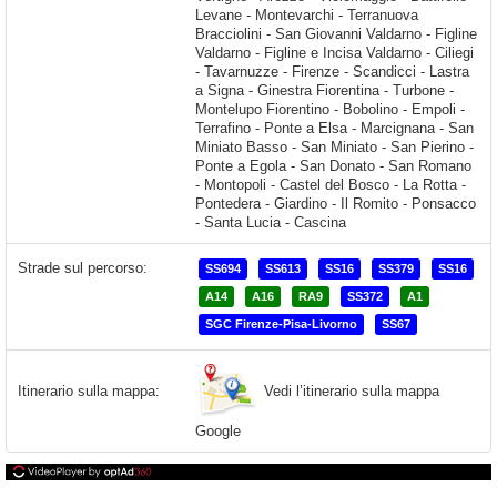
Strade sul percorso:
SS694
SS613
SS16
SS379
SS16
A14
A16
RA9
SS372
A1
SGC Firenze-Pisa-Livorno
SS67
Vedi l’itinerario sulla mappa
Itinerario sulla mappa:
Google