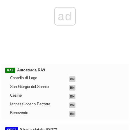
ad
Autostrada RA9
RA9
Castello di Lago
BN
San Giorgio del Sannio
BN
Cesine
BN
Iannassi-bosco Perrotta
BN
Benevento
BN
Strada statale SS372
SS372