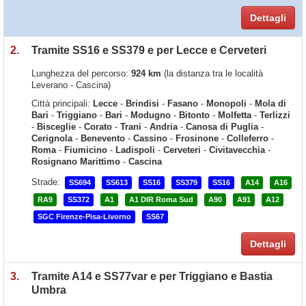
Dettagli
2.
Tramite SS16 e SS379 e per Lecce e Cerveteri
Lunghezza del percorso:
924 km
(la distanza tra le località
Leverano - Cascina)
Città principali:
Lecce
-
Brindisi
-
Fasano
-
Monopoli
-
Mola di
Bari
-
Triggiano
-
Bari
-
Modugno
-
Bitonto
-
Molfetta
-
Terlizzi
-
Bisceglie
-
Corato
-
Trani
-
Andria
-
Canosa di Puglia
-
Cerignola
-
Benevento
-
Cassino
-
Frosinone
-
Colleferro
-
Roma
-
Fiumicino
-
Ladispoli
-
Cerveteri
-
Civitavecchia
-
Rosignano Marittimo
-
Cascina
Strade:
SS694
SS613
SS16
SS379
SS16
A14
A16
RA9
SS372
A1
A1 DIR Roma Sud
A90
A91
A12
SGC Firenze-Pisa-Livorno
SS67
Dettagli
3.
Tramite A14 e SS77var e per Triggiano e Bastia
Umbra