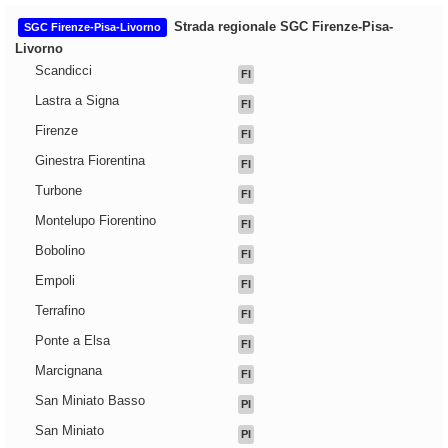
Strada regionale SGC Firenze-Pisa-
SGC Firenze-Pisa-Livorno
Livorno
Scandicci
FI
Lastra a Signa
FI
Firenze
FI
Ginestra Fiorentina
FI
Turbone
FI
Montelupo Fiorentino
FI
Bobolino
FI
Empoli
FI
Terrafino
FI
Ponte a Elsa
FI
Marcignana
FI
San Miniato Basso
PI
San Miniato
PI