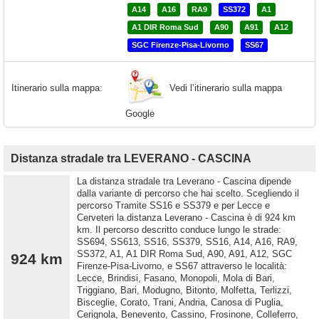
A14
A16
RA9
SS372
A1
A1 DIR Roma Sud
A90
A91
A12
SGC Firenze-Pisa-Livorno
SS67
Vedi l’itinerario sulla mappa
Itinerario sulla mappa:
Google
Distanza stradale tra LEVERANO - CASCINA
La distanza stradale tra Leverano - Cascina dipende
dalla variante di percorso che hai scelto. Scegliendo il
percorso Tramite SS16 e SS379 e per Lecce e
Cerveteri la distanza Leverano - Cascina è di 924 km
km. Il percorso descritto conduce lungo le strade:
SS694, SS613, SS16, SS379, SS16, A14, A16, RA9,
SS372, A1, A1 DIR Roma Sud, A90, A91, A12, SGC
924 km
Firenze-Pisa-Livorno, e SS67 attraverso le località:
Lecce, Brindisi, Fasano, Monopoli, Mola di Bari,
Triggiano, Bari, Modugno, Bitonto, Molfetta, Terlizzi,
Bisceglie, Corato, Trani, Andria, Canosa di Puglia,
Cerignola, Benevento, Cassino, Frosinone, Colleferro,