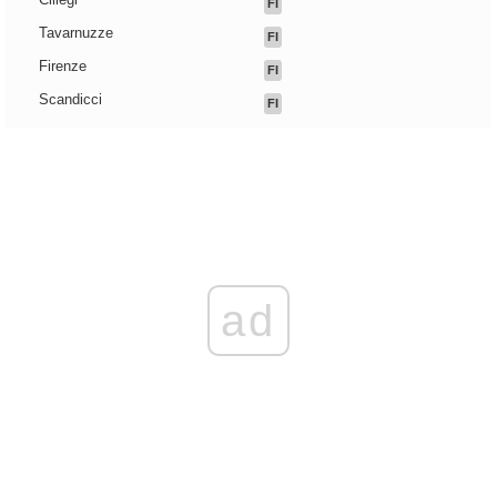
FI
Tavarnuzze
FI
Firenze
FI
Scandicci
FI
ad