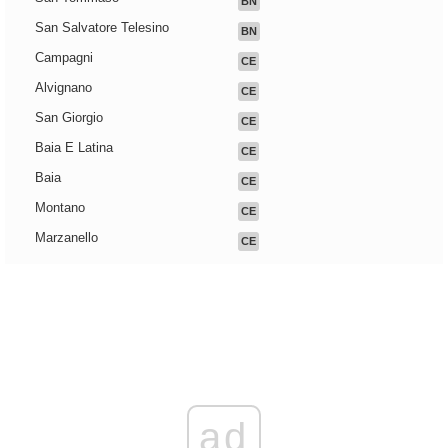
BN
San Salvatore Telesino
BN
Campagni
CE
Alvignano
CE
San Giorgio
CE
Baia E Latina
CE
Baia
CE
Montano
CE
Marzanello
CE
ad