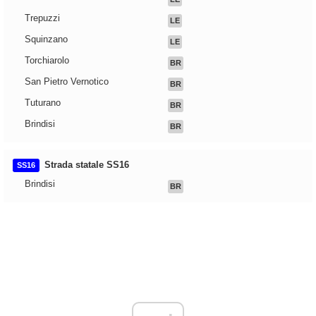
Trepuzzi
LE
Squinzano
LE
Torchiarolo
BR
San Pietro Vernotico
BR
Tuturano
BR
Brindisi
BR
Strada statale SS16
SS16
Brindisi
BR