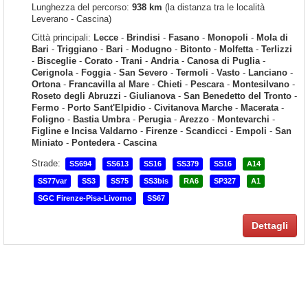
Lunghezza del percorso:
938 km
(la distanza tra le località
Leverano - Cascina)
Città principali:
Lecce
-
Brindisi
-
Fasano
-
Monopoli
-
Mola di
Bari
-
Triggiano
-
Bari
-
Modugno
-
Bitonto
-
Molfetta
-
Terlizzi
-
Bisceglie
-
Corato
-
Trani
-
Andria
-
Canosa di Puglia
-
Cerignola
-
Foggia
-
San Severo
-
Termoli
-
Vasto
-
Lanciano
-
Ortona
-
Francavilla al Mare
-
Chieti
-
Pescara
-
Montesilvano
-
Roseto degli Abruzzi
-
Giulianova
-
San Benedetto del Tronto
-
Fermo
-
Porto Sant'Elpidio
-
Civitanova Marche
-
Macerata
-
Foligno
-
Bastia Umbra
-
Perugia
-
Arezzo
-
Montevarchi
-
Figline e Incisa Valdarno
-
Firenze
-
Scandicci
-
Empoli
-
San
Miniato
-
Pontedera
-
Cascina
Strade:
SS694
SS613
SS16
SS379
SS16
A14
SS77var
SS3
SS75
SS3bis
RA6
SP327
A1
SGC Firenze-Pisa-Livorno
SS67
Dettagli