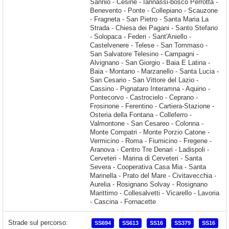
Strade sul percorso:
SS694
SS613
SS16
SS379
SS16