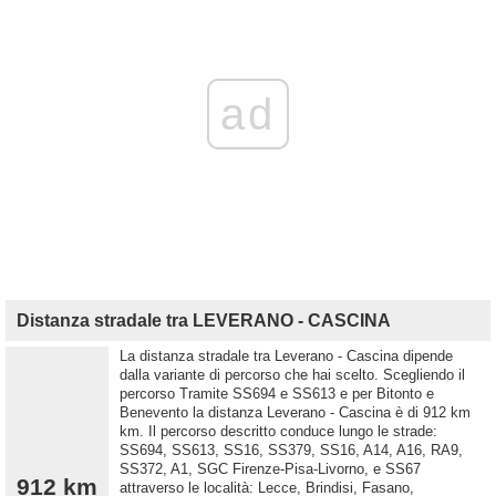
ad
Distanza stradale tra LEVERANO - CASCINA
La distanza stradale tra Leverano - Cascina dipende
dalla variante di percorso che hai scelto. Scegliendo il
percorso Tramite SS694 e SS613 e per Bitonto e
Benevento la distanza Leverano - Cascina è di 912 km
km. Il percorso descritto conduce lungo le strade:
SS694, SS613, SS16, SS379, SS16, A14, A16, RA9,
SS372, A1, SGC Firenze-Pisa-Livorno, e SS67
912 km
attraverso le località: Lecce, Brindisi, Fasano,