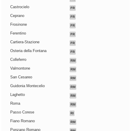
Castrocielo
FR
Ceprano
FR
Frosinone
FR
Ferentino
FR
Cartiera-Stazione
FR
Osteria della Fontana
FR
Colleferro
RM
Valmontone
RM
San Cesareo
RM
Guidonia Montecelio
RM
Laghetto
RM
Roma
RM
Passo Corese
RI
Fiano Romano
RM
Ponzano Romano
RM