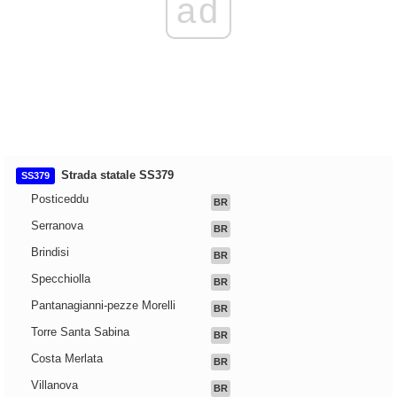
ad
Strada statale SS379
SS379
Posticeddu
BR
Serranova
BR
Brindisi
BR
Specchiolla
BR
Pantanagianni-pezze Morelli
BR
Torre Santa Sabina
BR
Costa Merlata
BR
Villanova
BR