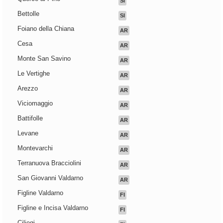
SI
Bettolle
SI
Foiano della Chiana
AR
Cesa
AR
Monte San Savino
AR
Le Vertighe
AR
Arezzo
AR
Viciomaggio
AR
Battifolle
AR
Levane
AR
Montevarchi
AR
Terranuova Bracciolini
AR
San Giovanni Valdarno
AR
Figline Valdarno
FI
Figline e Incisa Valdarno
FI
Ciliegi