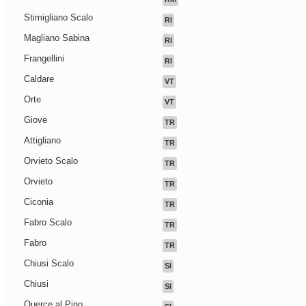
Stimigliano Scalo
RI
Magliano Sabina
RI
Frangellini
RI
Caldare
VT
Orte
VT
Giove
TR
Attigliano
TR
Orvieto Scalo
TR
Orvieto
TR
Ciconia
TR
Fabro Scalo
TR
Fabro
TR
Chiusi Scalo
SI
Chiusi
SI
Querce al Pino