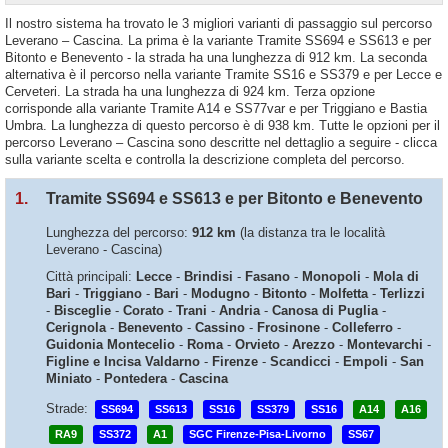
Il nostro sistema ha trovato le 3 migliori varianti di passaggio sul percorso
Leverano – Cascina. La prima è la variante Tramite SS694 e SS613 e per
Bitonto e Benevento - la strada ha una lunghezza di 912 km. La seconda
alternativa è il percorso nella variante Tramite SS16 e SS379 e per Lecce e
Cerveteri. La strada ha una lunghezza di 924 km. Terza opzione
corrisponde alla variante Tramite A14 e SS77var e per Triggiano e Bastia
Umbra. La lunghezza di questo percorso è di 938 km. Tutte le opzioni per il
percorso Leverano – Cascina sono descritte nel dettaglio a seguire - clicca
sulla variante scelta e controlla la descrizione completa del percorso.
1.
Tramite SS694 e SS613 e per Bitonto e Benevento
Lunghezza del percorso:
912 km
(la distanza tra le località
Leverano - Cascina)
Città principali:
Lecce
-
Brindisi
-
Fasano
-
Monopoli
-
Mola di
Bari
-
Triggiano
-
Bari
-
Modugno
-
Bitonto
-
Molfetta
-
Terlizzi
-
Bisceglie
-
Corato
-
Trani
-
Andria
-
Canosa di Puglia
-
Cerignola
-
Benevento
-
Cassino
-
Frosinone
-
Colleferro
-
Guidonia Montecelio
-
Roma
-
Orvieto
-
Arezzo
-
Montevarchi
-
Figline e Incisa Valdarno
-
Firenze
-
Scandicci
-
Empoli
-
San
Miniato
-
Pontedera
-
Cascina
Strade:
SS694
SS613
SS16
SS379
SS16
A14
A16
RA9
SS372
A1
SGC Firenze-Pisa-Livorno
SS67