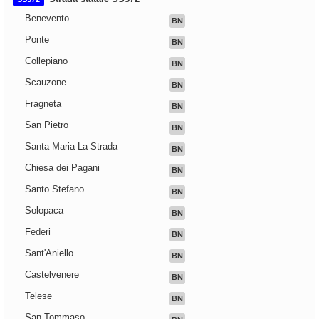
Benevento
BN
Ponte
BN
Collepiano
BN
Scauzone
BN
Fragneta
BN
San Pietro
BN
Santa Maria La Strada
BN
Chiesa dei Pagani
BN
Santo Stefano
BN
Solopaca
BN
Federi
BN
Sant'Aniello
BN
Castelvenere
BN
Telese
BN
San Tommaso