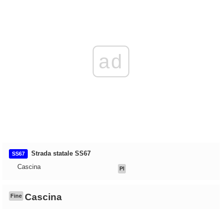
ad
Strada statale SS67
SS67
Cascina
PI
Cascina
Fine