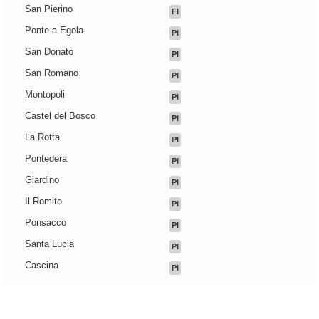
San Pierino
FI
Ponte a Egola
PI
San Donato
PI
San Romano
PI
Montopoli
PI
Castel del Bosco
PI
La Rotta
PI
Pontedera
PI
Giardino
PI
Il Romito
PI
Ponsacco
PI
Santa Lucia
PI
Cascina
PI