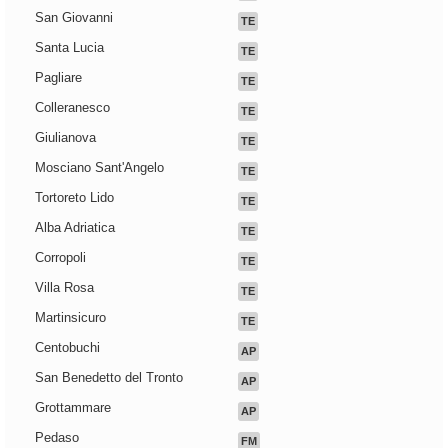
San Giovanni
TE
Santa Lucia
TE
Pagliare
TE
Colleranesco
TE
Giulianova
TE
Mosciano Sant'Angelo
TE
Tortoreto Lido
TE
Alba Adriatica
TE
Corropoli
TE
Villa Rosa
TE
Martinsicuro
TE
Centobuchi
AP
San Benedetto del Tronto
AP
Grottammare
AP
Pedaso
FM