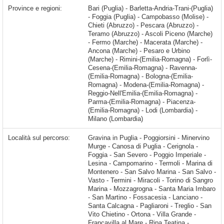
Province e regioni:
Bari (Puglia) - Barletta-Andria-Trani-(Puglia)
- Foggia (Puglia) - Campobasso (Molise) -
Chieti (Abruzzo) - Pescara (Abruzzo) -
Teramo (Abruzzo) - Ascoli Piceno (Marche)
- Fermo (Marche) - Macerata (Marche) -
Ancona (Marche) - Pesaro e Urbino
(Marche) - Rimini-(Emilia-Romagna) - Forlì-
Cesena-(Emilia-Romagna) - Ravenna-
(Emilia-Romagna) - Bologna-(Emilia-
Romagna) - Modena-(Emilia-Romagna) -
Reggio-Nell'Emilia-(Emilia-Romagna) -
Parma-(Emilia-Romagna) - Piacenza-
(Emilia-Romagna) - Lodi (Lombardia) -
Milano (Lombardia)
Località sul percorso:
Gravina in Puglia - Poggiorsini - Minervino Murge - Canosa di Puglia - Cerignola - Foggia - San Severo - Poggio Imperiale - Lesina - Campomarino - Termoli - Marina di Montenero - San Salvo Marina - San Salvo - Vasto - Termini - Miracoli - Torino di Sangro Marina - Mozzagrogna - Santa Maria Imbaro - San Martino - Fossacesia - Lanciano - Santa Calcagna - Pagliaroni - Treglio - San Vito Chietino - Ortona - Villa Grande - Francavilla al Mare - Ripa Teatina - Sambuceto - Chieti - Villanova - Pescara - Santa Teresa - Montesilvano - San Martino Bassa