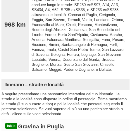
conduce lungo le strade: SP230-exSS97, A14, A13,
SS434, A4, A52, SP35-exSS35, e SP233-exSS233
attraverso le località: Canosa di Puglia, Cerignola,
Foggia, San Severo, Termoli, Vasto, Lanciano, Ortona,
968 km
Francavilla al Mare, Chieti, Pescara, Montesilvano,
Roseto degli Abruzzi, Giulianova, San Benedetto del
Tronto, Fermo, Porto Sant'Elpidio, Civitanova Marche,
Ancona, Falconara Marittima, Senigallia, Fano, Pesaro,
Riccione, Rimini, Santarcangelo di Romagna, Forlì,
Faenza, Imola, Castel San Pietro Terme, San Lazzaro
di Savena, Bologna, Ferrara, Legnago, San Giovanni
Lupatoto, Verona, Desenzano del Garda, Brescia,
Brugherio, Monza, Sesto San Giovanni, Cinisello
Balsamo, Muggiò, Paderno Dugnano, e Bollate.
Itinerario – strade e località
A seguire presentiamo una panoramica interattiva del tuo itinerario. Le
strade e le località sono disposte in ordine di passaggio. Prima mostriamo
la strada (il suo numero e tipo) e poi le località che passerai seguendo il
percorso selezionato. Se vuoi saperne di più su una particolare strada o
città - clicca sulla voce selezionata.
Gravina in Puglia
Inizio