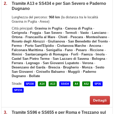
2.
Tramite A13 e SS434 e per San Severo e Paderno
Dugnano
Lunghezza del percorso:
968 km
(la distanza tra le località
Gravina in Puglia - Arese)
Città principali:
Gravina in Puglia
-
Canosa di Puglia
-
Cerignola
-
Foggia
-
San Severo
-
Termoli
-
Vasto
-
Lanciano
-
Ortona
-
Francavilla al Mare
-
Chieti
-
Pescara
-
Montesilvano
-
Roseto degli Abruzzi
-
Giulianova
-
San Benedetto del Tronto
-
Fermo
-
Porto Sant'Elpidio
-
Civitanova Marche
-
Ancona
-
Falconara Marittima
-
Senigallia
-
Fano
-
Pesaro
-
Riccione
-
Rimini
-
Santarcangelo di Romagna
-
Forlì
-
Faenza
-
Imola
-
Castel San Pietro Terme
-
San Lazzaro di Savena
-
Bologna
-
Ferrara
-
Legnago
-
San Giovanni Lupatoto
-
Verona
-
Desenzano del Garda
-
Brescia
-
Brugherio
-
Monza
-
Sesto
San Giovanni
-
Cinisello Balsamo
-
Muggiò
-
Paderno
Dugnano
-
Bollate
Strade:
SP230
A14
A13
SS434
A4
A52
SP35
SP233
Dettagli
3.
Tramite SS96 e SS655 e per Roma e Trezzano sul