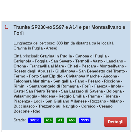
1.
Tramite SP230-exSS97 e A14 e per Montesilvano e
Forlì
Lunghezza del percorso:
893 km
(la distanza tra le località
Gravina in Puglia - Arese)
Città principali:
Gravina in Puglia
-
Canosa di Puglia
-
Cerignola
-
Foggia
-
San Severo
-
Termoli
-
Vasto
-
Lanciano
-
Ortona
-
Francavilla al Mare
-
Chieti
-
Pescara
-
Montesilvano
-
Roseto degli Abruzzi
-
Giulianova
-
San Benedetto del Tronto
-
Fermo
-
Porto Sant'Elpidio
-
Civitanova Marche
-
Ancona
-
Falconara Marittima
-
Senigallia
-
Fano
-
Pesaro
-
Riccione
-
Rimini
-
Santarcangelo di Romagna
-
Forlì
-
Faenza
-
Imola
-
Castel San Pietro Terme
-
San Lazzaro di Savena
-
Bologna
-
Valsamoggia
-
Modena
-
Reggio Emilia
-
Parma
-
Fidenza
-
Piacenza
-
Lodi
-
San Giuliano Milanese
-
Rozzano
-
Milano
-
Buccinasco
-
Trezzano sul Naviglio
-
Corsico
-
Cesano
Boscone
-
Rho
Strade:
SP230
A14
A1
A50
SS33
Dettagli