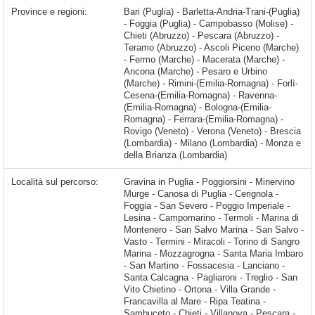
Province e regioni:
Bari (Puglia) - Barletta-Andria-Trani-(Puglia)
- Foggia (Puglia) - Campobasso (Molise) -
Chieti (Abruzzo) - Pescara (Abruzzo) -
Teramo (Abruzzo) - Ascoli Piceno (Marche)
- Fermo (Marche) - Macerata (Marche) -
Ancona (Marche) - Pesaro e Urbino
(Marche) - Rimini-(Emilia-Romagna) - Forlì-
Cesena-(Emilia-Romagna) - Ravenna-
(Emilia-Romagna) - Bologna-(Emilia-
Romagna) - Ferrara-(Emilia-Romagna) -
Rovigo (Veneto) - Verona (Veneto) - Brescia
(Lombardia) - Milano (Lombardia) - Monza e
della Brianza (Lombardia)
Località sul percorso:
Gravina in Puglia - Poggiorsini - Minervino Murge - Canosa di Puglia - Cerignola - Foggia - San Severo - Poggio Imperiale - Lesina - Campomarino - Termoli - Marina di Montenero - San Salvo Marina - San Salvo - Vasto - Termini - Miracoli - Torino di Sangro Marina - Mozzagrogna - Santa Maria Imbaro - San Martino - Fossacesia - Lanciano - Santa Calcagna - Pagliaroni - Treglio - San Vito Chietino - Ortona - Villa Grande - Francavilla al Mare - Ripa Teatina - Sambuceto - Chieti - Villanova - Pescara - Santa Teresa - Montesilvano - San Martino Bassa