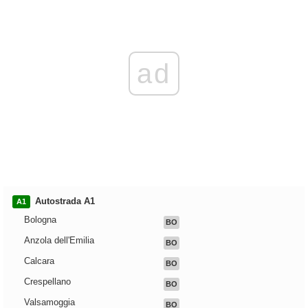
ad
Autostrada A1
A1
Bologna
BO
Anzola dell'Emilia
BO
Calcara
BO
Crespellano
BO
Valsamoggia
BO