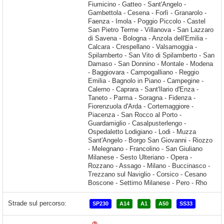
Strade sul percorso:
SP230
A14
A1
A50
SS33