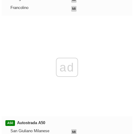
Francolino
MI
ad
Autostrada A50
A50
San Giuliano Milanese
MI