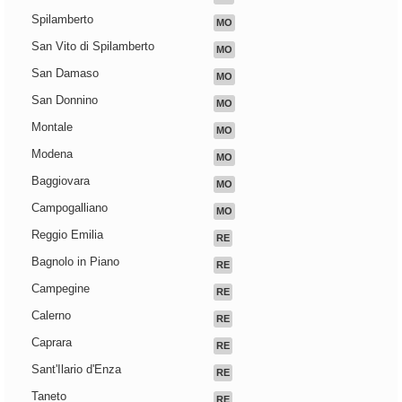
Spilamberto
MO
San Vito di Spilamberto
MO
San Damaso
MO
San Donnino
MO
Montale
MO
Modena
MO
Baggiovara
MO
Campogalliano
MO
Reggio Emilia
RE
Bagnolo in Piano
RE
Campegine
RE
Calerno
RE
Caprara
RE
Sant'Ilario d'Enza
RE
Taneto
RE