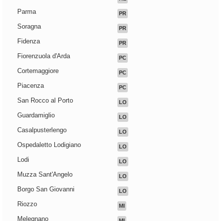
Parma
PR
Soragna
PR
Fidenza
PR
Fiorenzuola d'Arda
PC
Cortemaggiore
PC
Piacenza
PC
San Rocco al Porto
LO
Guardamiglio
LO
Casalpusterlengo
LO
Ospedaletto Lodigiano
LO
Lodi
LO
Muzza Sant'Angelo
LO
Borgo San Giovanni
LO
Riozzo
MI
Melegnano
MI