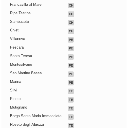
Francavilla al Mare
CH
Ripa Teatina
CH
Sambuceto
CH
Chieti
CH
Villanova
PE
Pescara
PE
Santa Teresa
PE
Montesilvano
PE
San Martino Bassa
PE
Marina
PE
Silvi
TE
Pineto
TE
Mutignano
TE
Borgo Santa Maria Immacolata
TE
Roseto degli Abruzzi
TE