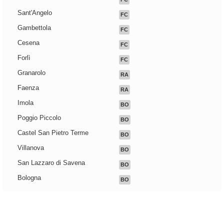
Sant'Angelo
FC
Gambettola
FC
Cesena
FC
Forlì
FC
Granarolo
RA
Faenza
RA
Imola
BO
Poggio Piccolo
BO
Castel San Pietro Terme
BO
Villanova
BO
San Lazzaro di Savena
BO
Bologna
BO