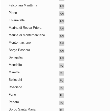
Falconara Marittima
AN
Piane
AN
Chiaravalle
AN
Marina di Rocca Priora
AN
Marina di Montemarciano
AN
Montemarciano
AN
Borgo Passera
AN
Senigallia
AN
Mondolfo
PU
Marotta
PU
Bellocchi
PU
Rosciano
PU
Fano
PU
Pesaro
PU
Borgo Santa Maria
PU