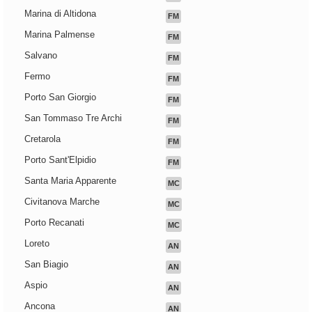
Marina di Altidona
FM
Marina Palmense
FM
Salvano
FM
Fermo
FM
Porto San Giorgio
FM
San Tommaso Tre Archi
FM
Cretarola
FM
Porto Sant'Elpidio
FM
Santa Maria Apparente
MC
Civitanova Marche
MC
Porto Recanati
MC
Loreto
AN
San Biagio
AN
Aspio
AN
Ancona
AN