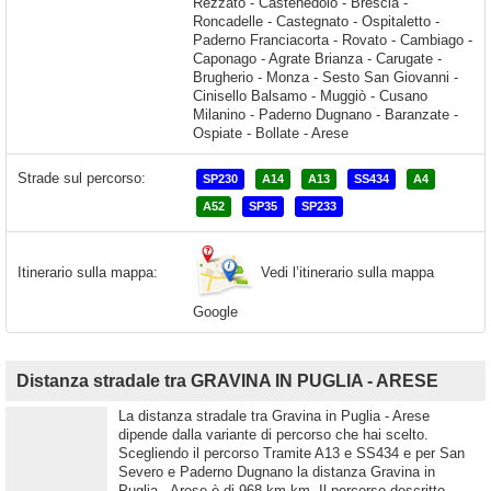
Strade sul percorso:
SP230
A14
A13
SS434
A4
A52
SP35
SP233
Vedi l’itinerario sulla mappa
Itinerario sulla mappa:
Google
Distanza stradale tra GRAVINA IN PUGLIA - ARESE
La distanza stradale tra Gravina in Puglia - Arese
dipende dalla variante di percorso che hai scelto.
Scegliendo il percorso Tramite A13 e SS434 e per San
Severo e Paderno Dugnano la distanza Gravina in
Puglia - Arese è di 968 km km. Il percorso descritto