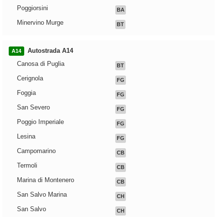
Poggiorsini
BA
Minervino Murge
BT
Autostrada A14
A14
Canosa di Puglia
BT
Cerignola
FG
Foggia
FG
San Severo
FG
Poggio Imperiale
FG
Lesina
FG
Campomarino
CB
Termoli
CB
Marina di Montenero
CB
San Salvo Marina
CH
San Salvo
CH