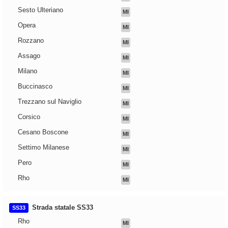
Sesto Ulteriano
MI
Opera
MI
Rozzano
MI
Assago
MI
Milano
MI
Buccinasco
MI
Trezzano sul Naviglio
MI
Corsico
MI
Cesano Boscone
MI
Settimo Milanese
MI
Pero
MI
Rho
MI
Strada statale SS33
SS33
Rho
MI