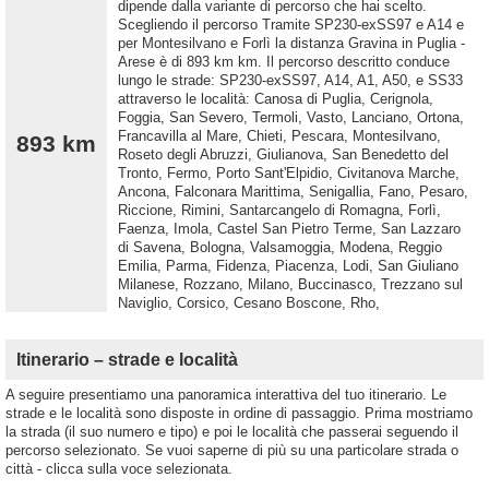
dipende dalla variante di percorso che hai scelto.
Scegliendo il percorso Tramite SP230-exSS97 e A14 e
per Montesilvano e Forlì la distanza Gravina in Puglia -
Arese è di 893 km km. Il percorso descritto conduce
lungo le strade: SP230-exSS97, A14, A1, A50, e SS33
attraverso le località: Canosa di Puglia, Cerignola,
Foggia, San Severo, Termoli, Vasto, Lanciano, Ortona,
Francavilla al Mare, Chieti, Pescara, Montesilvano,
893 km
Roseto degli Abruzzi, Giulianova, San Benedetto del
Tronto, Fermo, Porto Sant'Elpidio, Civitanova Marche,
Ancona, Falconara Marittima, Senigallia, Fano, Pesaro,
Riccione, Rimini, Santarcangelo di Romagna, Forlì,
Faenza, Imola, Castel San Pietro Terme, San Lazzaro
di Savena, Bologna, Valsamoggia, Modena, Reggio
Emilia, Parma, Fidenza, Piacenza, Lodi, San Giuliano
Milanese, Rozzano, Milano, Buccinasco, Trezzano sul
Naviglio, Corsico, Cesano Boscone, Rho,
Itinerario – strade e località
A seguire presentiamo una panoramica interattiva del tuo itinerario. Le
strade e le località sono disposte in ordine di passaggio. Prima mostriamo
la strada (il suo numero e tipo) e poi le località che passerai seguendo il
percorso selezionato. Se vuoi saperne di più su una particolare strada o
città - clicca sulla voce selezionata.