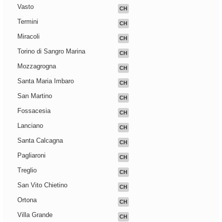
Vasto
CH
Termini
CH
Miracoli
CH
Torino di Sangro Marina
CH
Mozzagrogna
CH
Santa Maria Imbaro
CH
San Martino
CH
Fossacesia
CH
Lanciano
CH
Santa Calcagna
CH
Pagliaroni
CH
Treglio
CH
San Vito Chietino
CH
Ortona
CH
Villa Grande
CH