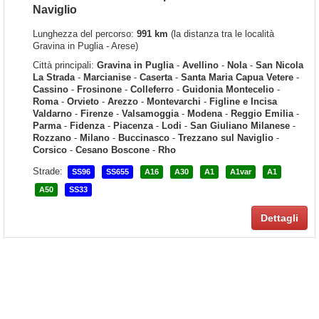
Naviglio
Lunghezza del percorso:
991 km
(la distanza tra le località
Gravina in Puglia - Arese)
Città principali:
Gravina in Puglia
-
Avellino
-
Nola
-
San Nicola
La Strada
-
Marcianise
-
Caserta
-
Santa Maria Capua Vetere
-
Cassino
-
Frosinone
-
Colleferro
-
Guidonia Montecelio
-
Roma
-
Orvieto
-
Arezzo
-
Montevarchi
-
Figline e Incisa
Valdarno
-
Firenze
-
Valsamoggia
-
Modena
-
Reggio Emilia
-
Parma
-
Fidenza
-
Piacenza
-
Lodi
-
San Giuliano Milanese
-
Rozzano
-
Milano
-
Buccinasco
-
Trezzano sul Naviglio
-
Corsico
-
Cesano Boscone
-
Rho
Strade:
SS96
SS655
A16
A30
A1
A1var
A1
A50
SS33
Dettagli