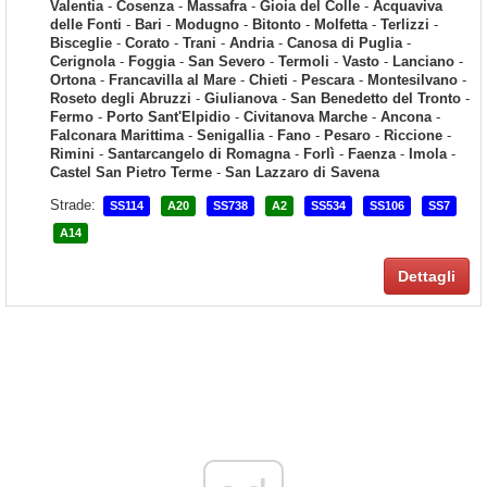
Valentia
-
Cosenza
-
Massafra
-
Gioia del Colle
-
Acquaviva
delle Fonti
-
Bari
-
Modugno
-
Bitonto
-
Molfetta
-
Terlizzi
-
Bisceglie
-
Corato
-
Trani
-
Andria
-
Canosa di Puglia
-
Cerignola
-
Foggia
-
San Severo
-
Termoli
-
Vasto
-
Lanciano
-
Ortona
-
Francavilla al Mare
-
Chieti
-
Pescara
-
Montesilvano
-
Roseto degli Abruzzi
-
Giulianova
-
San Benedetto del Tronto
-
Fermo
-
Porto Sant'Elpidio
-
Civitanova Marche
-
Ancona
-
Falconara Marittima
-
Senigallia
-
Fano
-
Pesaro
-
Riccione
-
Rimini
-
Santarcangelo di Romagna
-
Forlì
-
Faenza
-
Imola
-
Castel San Pietro Terme
-
San Lazzaro di Savena
Strade:
SS114
A20
SS738
A2
SS534
SS106
SS7
A14
Dettagli