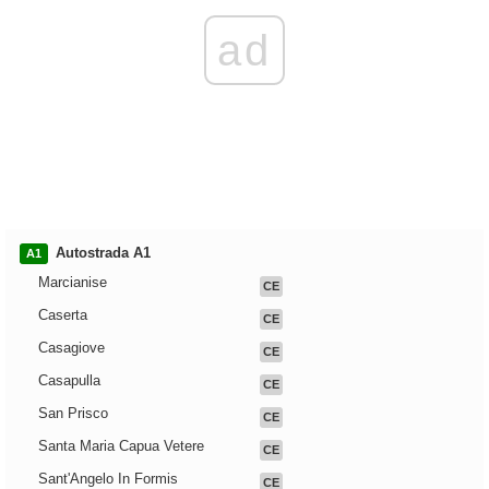
ad
Autostrada A1
A1
Marcianise
CE
Caserta
CE
Casagiove
CE
Casapulla
CE
San Prisco
CE
Santa Maria Capua Vetere
CE
Sant'Angelo In Formis
CE