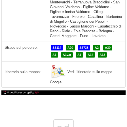
Strade sul percorso:
SS114
A20
SS738
A2
A30
A1
A1var
A1
A14
A13
Vedi l’itinerario sulla mappa
Itinerario sulla mappa:
Google