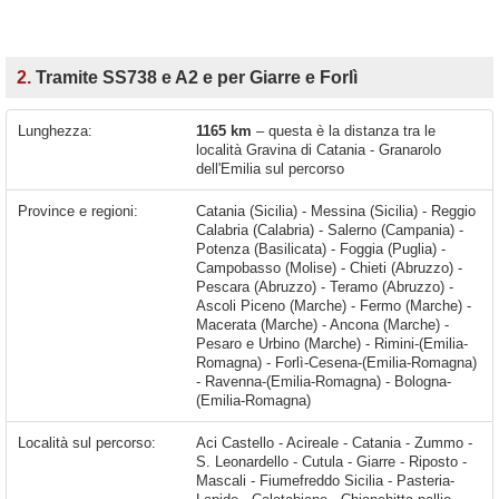
2.
Tramite SS738 e A2 e per Giarre e Forlì
Lunghezza:
1165 km
– questa è la distanza tra le
località Gravina di Catania - Granarolo
dell'Emilia sul percorso
Province e regioni:
Catania (Sicilia) - Messina (Sicilia) - Reggio
Calabria (Calabria) - Salerno (Campania) -
Potenza (Basilicata) - Foggia (Puglia) -
Campobasso (Molise) - Chieti (Abruzzo) -
Pescara (Abruzzo) - Teramo (Abruzzo) -
Ascoli Piceno (Marche) - Fermo (Marche) -
Macerata (Marche) - Ancona (Marche) -
Pesaro e Urbino (Marche) - Rimini-(Emilia-
Romagna) - Forlì-Cesena-(Emilia-Romagna)
- Ravenna-(Emilia-Romagna) - Bologna-
(Emilia-Romagna)
Località sul percorso:
Aci Castello - Acireale - Catania - Zummo - S. Leonardello - Cutula - Giarre - Riposto - Mascali - Fiumefreddo Sicilia - Pasteria-Lapide - Calatabiano - Chianchitta-pallio - Giardini Naxos - Villagonia - Taormina - Mazzarò - Mazzeo - Letojanni - Fondaco Parrino - Santa Margherita - Sant'Alessio Siculo - Santa Teresa di Riva - Furci Siculo - Roccalumera - Nizza di Sicilia - Alì Terme - Itala Marina - Scaletta Marina - Messina - Villa San Giovanni - Campo Calabro - Buonabitacolo - Montesano Scalo - Padula - Sala Consilina - Atena Lucana -