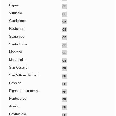
Capua
CE
Vitulazio
CE
Camigliano
CE
Pastorano
CE
Sparanise
CE
Santa Lucia
CE
Montano
CE
Marzanello
CE
San Cesario
FR
San Vittore del Lazio
FR
Cassino
FR
Pignataro Interamna
FR
Pontecorvo
FR
Aquino
FR
Castrocielo
FR