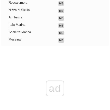
Roccalumera
ME
Nizza di Sicilia
ME
Alì Terme
ME
Itala Marina
ME
Scaletta Marina
ME
Messina
ME
ad