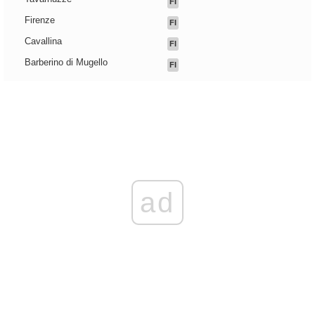
FI
Firenze
FI
Cavallina
FI
Barberino di Mugello
FI
ad