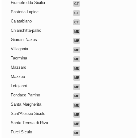
Fiumefreddo Sicilia
CT
Pasteria-Lapide
CT
Calatabiano
CT
Chianchitta-pallio
ME
Giardini Naxos
ME
Villagonia
ME
Taormina
ME
Mazzarò
ME
Mazzeo
ME
Letojanni
ME
Fondaco Parrino
ME
Santa Margherita
ME
Sant'Alessio Siculo
ME
Santa Teresa di Riva
ME
Furci Siculo
ME