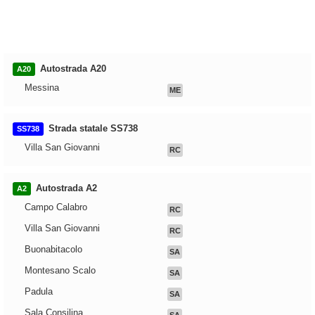
Autostrada A20
A20
Messina
ME
Strada statale SS738
SS738
Villa San Giovanni
RC
Autostrada A2
A2
Campo Calabro
RC
Villa San Giovanni
RC
Buonabitacolo
SA
Montesano Scalo
SA
Padula
SA
Sala Consilina