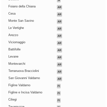
SI
Foiano della Chiana
AR
Cesa
AR
Monte San Savino
AR
Le Vertighe
AR
Arezzo
AR
Viciomaggio
AR
Battifolle
AR
Levane
AR
Montevarchi
AR
Terranuova Bracciolini
AR
San Giovanni Valdarno
AR
Figline Valdarno
FI
Figline e Incisa Valdarno
FI
Ciliegi
FI
Tavarnuzze