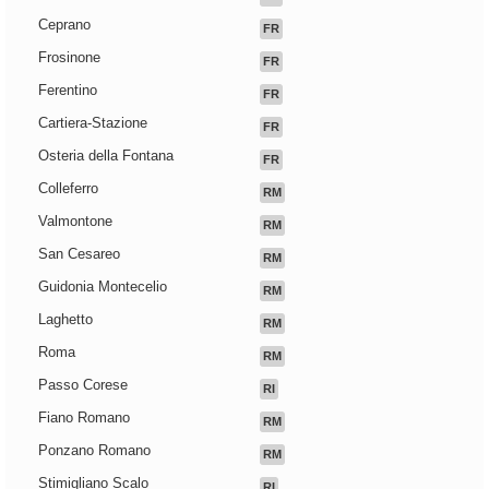
Ceprano
FR
Frosinone
FR
Ferentino
FR
Cartiera-Stazione
FR
Osteria della Fontana
FR
Colleferro
RM
Valmontone
RM
San Cesareo
RM
Guidonia Montecelio
RM
Laghetto
RM
Roma
RM
Passo Corese
RI
Fiano Romano
RM
Ponzano Romano
RM
Stimigliano Scalo
RI