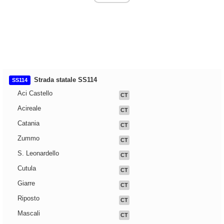
Strada statale SS114
SS114
Aci Castello
CT
Acireale
CT
Catania
CT
Zummo
CT
S. Leonardello
CT
Cutula
CT
Giarre
CT
Riposto
CT
Mascali
CT