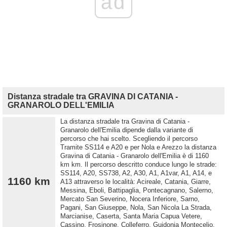
ad
Distanza stradale tra GRAVINA DI CATANIA -
GRANAROLO DELL'EMILIA
La distanza stradale tra Gravina di Catania -
Granarolo dell'Emilia dipende dalla variante di
percorso che hai scelto. Scegliendo il percorso
Tramite SS114 e A20 e per Nola e Arezzo la distanza
Gravina di Catania - Granarolo dell'Emilia è di 1160
km km. Il percorso descritto conduce lungo le strade:
SS114, A20, SS738, A2, A30, A1, A1var, A1, A14, e
1160 km
A13 attraverso le località: Acireale, Catania, Giarre,
Messina, Eboli, Battipaglia, Pontecagnano, Salerno,
Mercato San Severino, Nocera Inferiore, Sarno,
Pagani, San Giuseppe, Nola, San Nicola La Strada,
Marcianise, Caserta, Santa Maria Capua Vetere,
Cassino, Frosinone, Colleferro, Guidonia Montecelio,