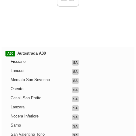
Autostrada A30
A30
Fisciano
SA
Lancusi
SA
Mercato San Severino
SA
Oscato
SA
Casali-San Potito
SA
Lanzara
SA
Nocera Inferiore
SA
Sarno
SA
San Valentino Torio
SA