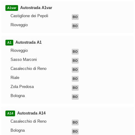
Autostrada A1var
A1var
Castiglione dei Pepoli
BO
Rioveggio
BO
Autostrada A1
A1
Rioveggio
BO
Sasso Marconi
BO
Casalecchio di Reno
BO
Riale
BO
Zola Predosa
BO
Bologna
BO
Autostrada A14
A14
Casalecchio di Reno
BO
Bologna
BO