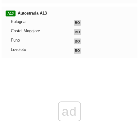
Autostrada A13
A13
Bologna
BO
Castel Maggiore
BO
Funo
BO
Lovoleto
BO
ad