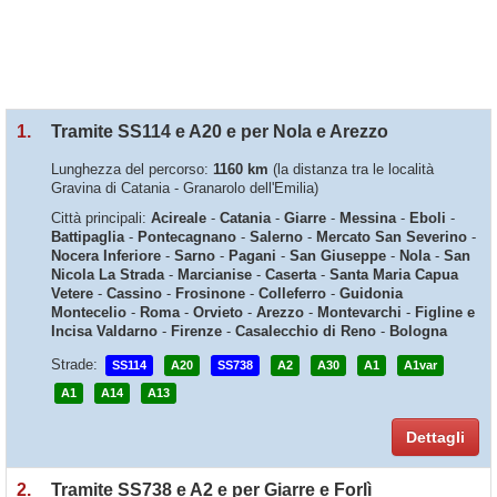
1.
Tramite SS114 e A20 e per Nola e Arezzo
Lunghezza del percorso:
1160 km
(la distanza tra le località
Gravina di Catania - Granarolo dell'Emilia)
Città principali:
Acireale
-
Catania
-
Giarre
-
Messina
-
Eboli
-
Battipaglia
-
Pontecagnano
-
Salerno
-
Mercato San Severino
-
Nocera Inferiore
-
Sarno
-
Pagani
-
San Giuseppe
-
Nola
-
San
Nicola La Strada
-
Marcianise
-
Caserta
-
Santa Maria Capua
Vetere
-
Cassino
-
Frosinone
-
Colleferro
-
Guidonia
Montecelio
-
Roma
-
Orvieto
-
Arezzo
-
Montevarchi
-
Figline e
Incisa Valdarno
-
Firenze
-
Casalecchio di Reno
-
Bologna
Strade:
SS114
A20
SS738
A2
A30
A1
A1var
A1
A14
A13
Dettagli
2.
Tramite SS738 e A2 e per Giarre e Forlì