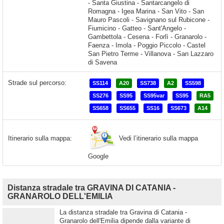
Strade sul percorso:
SS114
A20
SS738
A2
SS598
SS276
SS95
SS95var
SS95
RA5
SS658
SS655
SS16
SS673
A14
Vedi l’itinerario sulla mappa
Itinerario sulla mappa:
Google
Distanza stradale tra GRAVINA DI CATANIA -
GRANAROLO DELL'EMILIA
La distanza stradale tra Gravina di Catania -
Granarolo dell'Emilia dipende dalla variante di