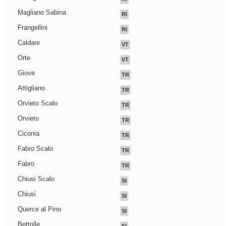
Magliano Sabina
RI
Frangellini
RI
Caldare
VT
Orte
VT
Giove
TR
Attigliano
TR
Orvieto Scalo
TR
Orvieto
TR
Ciconia
TR
Fabro Scalo
TR
Fabro
TR
Chiusi Scalo
SI
Chiusi
SI
Querce al Pino
SI
Bettolle