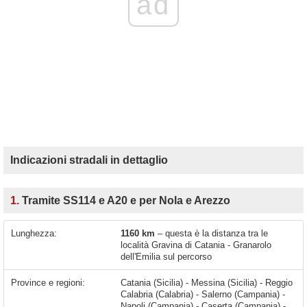
ad
Indicazioni stradali in dettaglio
1.
Tramite SS114 e A20 e per Nola e Arezzo
Lunghezza:
1160 km
– questa è la distanza tra le
località Gravina di Catania - Granarolo
dell'Emilia sul percorso
Province e regioni:
Catania (Sicilia) - Messina (Sicilia) - Reggio
Calabria (Calabria) - Salerno (Campania) -
Napoli (Campania) - Caserta (Campania) -