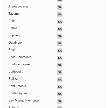
SA
Atena Lucana
SA
Taverne
SA
Polla
SA
Petina
SA
Zuppino
SA
Quadrivio
SA
Eboli
SA
Bivio Palomonte
SA
Contursi Terme
SA
Battipaglia
SA
Bellizzi
SA
Sant'Antonio
SA
Pontecagnano
SA
San Mango Piemonte
SA
Salerno