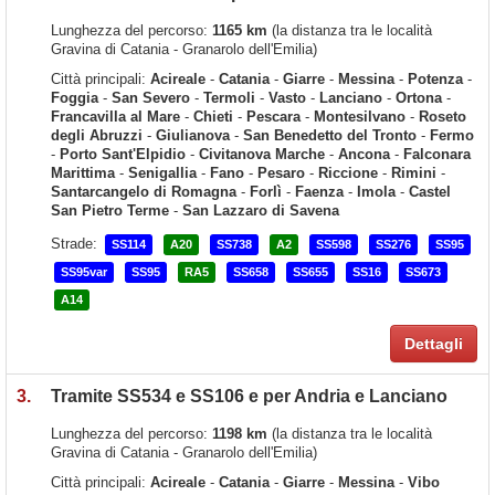
Lunghezza del percorso:
1165 km
(la distanza tra le località
Gravina di Catania - Granarolo dell'Emilia)
Città principali:
Acireale
-
Catania
-
Giarre
-
Messina
-
Potenza
-
Foggia
-
San Severo
-
Termoli
-
Vasto
-
Lanciano
-
Ortona
-
Francavilla al Mare
-
Chieti
-
Pescara
-
Montesilvano
-
Roseto
degli Abruzzi
-
Giulianova
-
San Benedetto del Tronto
-
Fermo
-
Porto Sant'Elpidio
-
Civitanova Marche
-
Ancona
-
Falconara
Marittima
-
Senigallia
-
Fano
-
Pesaro
-
Riccione
-
Rimini
-
Santarcangelo di Romagna
-
Forlì
-
Faenza
-
Imola
-
Castel
San Pietro Terme
-
San Lazzaro di Savena
Strade:
SS114
A20
SS738
A2
SS598
SS276
SS95
SS95var
SS95
RA5
SS658
SS655
SS16
SS673
A14
Dettagli
3.
Tramite SS534 e SS106 e per Andria e Lanciano
Lunghezza del percorso:
1198 km
(la distanza tra le località
Gravina di Catania - Granarolo dell'Emilia)
Città principali:
Acireale
-
Catania
-
Giarre
-
Messina
-
Vibo