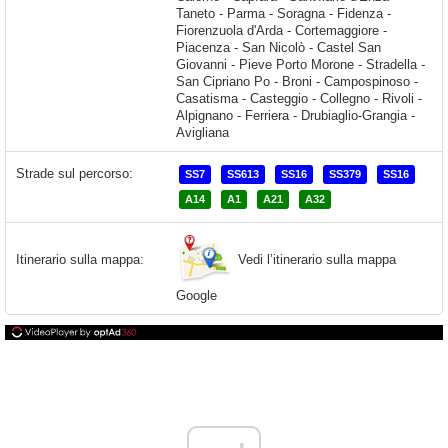
Strade sul percorso:
SS7
SS613
SS16
SS379
SS16
A14
A1
A21
A32
Vedi l’itinerario sulla mappa
Itinerario sulla mappa:
Google