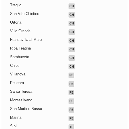
Treglio
CH
San Vito Chietino
CH
Ortona
CH
Villa Grande
CH
Francavilla al Mare
CH
Ripa Teatina
CH
Sambuceto
CH
Chieti
CH
Villanova
PE
Pescara
PE
Santa Teresa
PE
Montesilvano
PE
San Martino Bassa
PE
Marina
PE
Silvi
TE