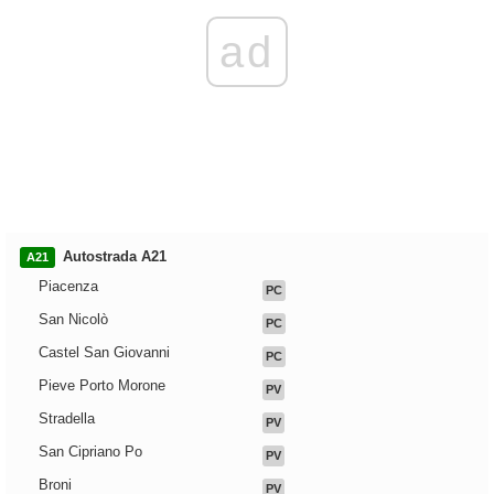
ad
Autostrada A21
A21
Piacenza
PC
San Nicolò
PC
Castel San Giovanni
PC
Pieve Porto Morone
PV
Stradella
PV
San Cipriano Po
PV
Broni
PV