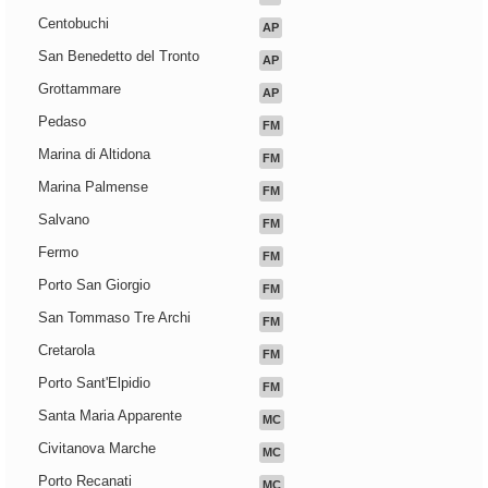
Centobuchi
AP
San Benedetto del Tronto
AP
Grottammare
AP
Pedaso
FM
Marina di Altidona
FM
Marina Palmense
FM
Salvano
FM
Fermo
FM
Porto San Giorgio
FM
San Tommaso Tre Archi
FM
Cretarola
FM
Porto Sant'Elpidio
FM
Santa Maria Apparente
MC
Civitanova Marche
MC
Porto Recanati
MC