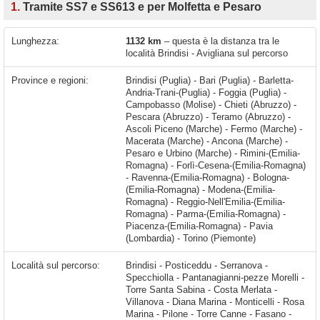
1.
Tramite SS7 e SS613 e per Molfetta e Pesaro
Lunghezza:
1132 km
– questa è la distanza tra le
località Brindisi - Avigliana sul percorso
Province e regioni:
Brindisi (Puglia) - Bari (Puglia) - Barletta-
Andria-Trani-(Puglia) - Foggia (Puglia) -
Campobasso (Molise) - Chieti (Abruzzo) -
Pescara (Abruzzo) - Teramo (Abruzzo) -
Ascoli Piceno (Marche) - Fermo (Marche) -
Macerata (Marche) - Ancona (Marche) -
Pesaro e Urbino (Marche) - Rimini-(Emilia-
Romagna) - Forlì-Cesena-(Emilia-Romagna)
- Ravenna-(Emilia-Romagna) - Bologna-
(Emilia-Romagna) - Modena-(Emilia-
Romagna) - Reggio-Nell'Emilia-(Emilia-
Romagna) - Parma-(Emilia-Romagna) -
Piacenza-(Emilia-Romagna) - Pavia
(Lombardia) - Torino (Piemonte)
Località sul percorso:
Brindisi - Posticeddu - Serranova - Specchiolla - Pantanagianni-pezze Morelli - Torre Santa Sabina - Costa Merlata - Villanova - Diana Marina - Monticelli - Rosa Marina - Pilone - Torre Canne - Fasano - Lamalunga - Sant'Antonio D'ascula - L'assunta - Capitolo - Monopoli - Polignano a Mare - San Vito - Cozze - Mola di Bari - Torre A Mare - San Giorgio - Triggiano - Bari - Modugno - Bitonto - Giovinazzo - Molfetta - Terlizzi - Bisceglie - Corato - Trani - Andria - Canosa di Puglia