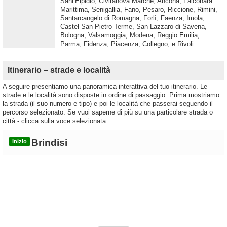
Sant'Elpidio, Civitanova Marche, Ancona, Falconara
Marittima, Senigallia, Fano, Pesaro, Riccione, Rimini,
Santarcangelo di Romagna, Forlì, Faenza, Imola,
Castel San Pietro Terme, San Lazzaro di Savena,
Bologna, Valsamoggia, Modena, Reggio Emilia,
Parma, Fidenza, Piacenza, Collegno, e Rivoli.
Itinerario – strade e località
A seguire presentiamo una panoramica interattiva del tuo itinerario. Le
strade e le località sono disposte in ordine di passaggio. Prima mostriamo
la strada (il suo numero e tipo) e poi le località che passerai seguendo il
percorso selezionato. Se vuoi saperne di più su una particolare strada o
città - clicca sulla voce selezionata.
Brindisi
Inizio