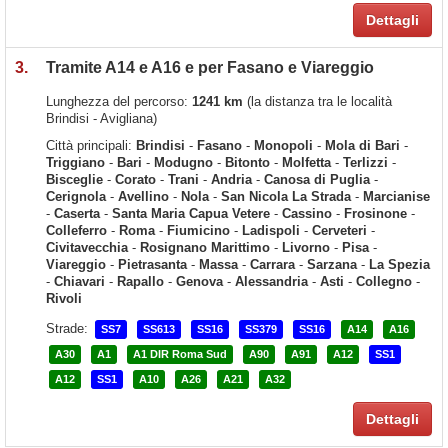
Dettagli
3.
Tramite A14 e A16 e per Fasano e Viareggio
Lunghezza del percorso:
1241 km
(la distanza tra le località
Brindisi - Avigliana)
Città principali:
Brindisi
-
Fasano
-
Monopoli
-
Mola di Bari
-
Triggiano
-
Bari
-
Modugno
-
Bitonto
-
Molfetta
-
Terlizzi
-
Bisceglie
-
Corato
-
Trani
-
Andria
-
Canosa di Puglia
-
Cerignola
-
Avellino
-
Nola
-
San Nicola La Strada
-
Marcianise
-
Caserta
-
Santa Maria Capua Vetere
-
Cassino
-
Frosinone
-
Colleferro
-
Roma
-
Fiumicino
-
Ladispoli
-
Cerveteri
-
Civitavecchia
-
Rosignano Marittimo
-
Livorno
-
Pisa
-
Viareggio
-
Pietrasanta
-
Massa
-
Carrara
-
Sarzana
-
La Spezia
-
Chiavari
-
Rapallo
-
Genova
-
Alessandria
-
Asti
-
Collegno
-
Rivoli
Strade:
SS7
SS613
SS16
SS379
SS16
A14
A16
A30
A1
A1 DIR Roma Sud
A90
A91
A12
SS1
A12
SS1
A10
A26
A21
A32
Dettagli