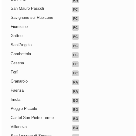
RN
San Mauro Pascoli
FC
Savignano sul Rubicone
FC
Fiumicino
FC
Gatteo
FC
Sant'Angelo
FC
Gambettola
FC
Cesena
FC
Forlì
FC
Granarolo
RA
Faenza
RA
Imola
BO
Poggio Piccolo
BO
Castel San Pietro Terme
BO
Villanova
BO
San Lazzaro di Savena