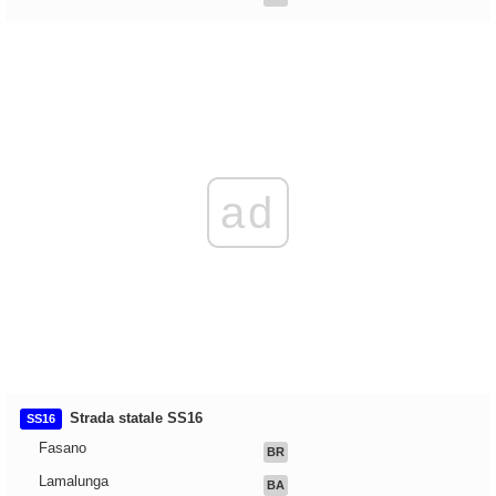
ad
Strada statale SS16
SS16
Fasano
BR
Lamalunga
BA