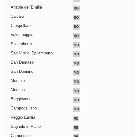
Anzola dell'Emilia
BO
Calcara
BO
Crespellano
BO
Valsamoggia
BO
Spilamberto
MO
San Vito di Spilamberto
MO
San Damaso
MO
San Donnino
MO
Montale
MO
Modena
MO
Baggiovara
MO
Campogalliano
MO
Reggio Emilia
RE
Bagnolo in Piano
RE
Campegine
RE