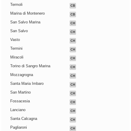
Termoli
CB
Marina di Montenero
CB
San Salvo Marina
CH
San Salvo
CH
Vasto
CH
Termini
CH
Miracoli
CH
Torino di Sangro Marina
CH
Mozzagrogna
CH
Santa Maria Imbaro
CH
San Martino
CH
Fossacesia
CH
Lanciano
CH
Santa Calcagna
CH
Pagliaroni
CH