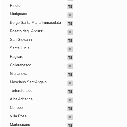
Pineto
TE
Mutignano
TE
Borgo Santa Maria Immacolata
TE
Roseto degli Abruzzi
TE
San Giovanni
TE
Santa Lucia
TE
Pagliare
TE
Colleranesco
TE
Giulianova
TE
Mosciano Sant'Angelo
TE
Tortoreto Lido
TE
Alba Adriatica
TE
Corropoli
TE
Villa Rosa
TE
Martinsicuro
TE