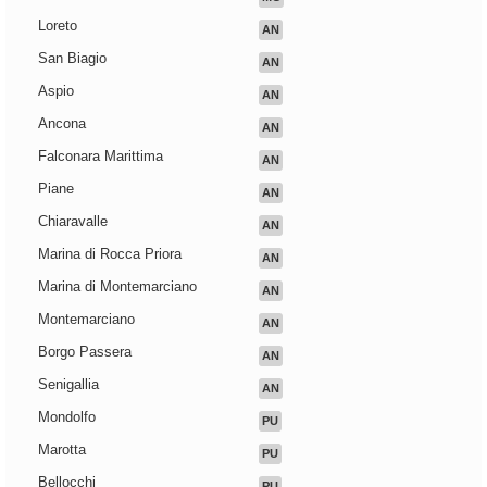
Loreto
AN
San Biagio
AN
Aspio
AN
Ancona
AN
Falconara Marittima
AN
Piane
AN
Chiaravalle
AN
Marina di Rocca Priora
AN
Marina di Montemarciano
AN
Montemarciano
AN
Borgo Passera
AN
Senigallia
AN
Mondolfo
PU
Marotta
PU
Bellocchi
PU