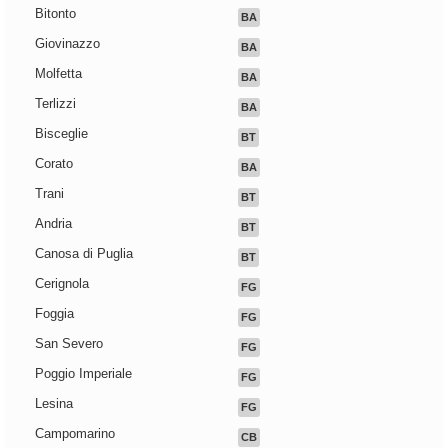
Bitonto
BA
Giovinazzo
BA
Molfetta
BA
Terlizzi
BA
Bisceglie
BT
Corato
BA
Trani
BT
Andria
BT
Canosa di Puglia
BT
Cerignola
FG
Foggia
FG
San Severo
FG
Poggio Imperiale
FG
Lesina
FG
Campomarino
CB