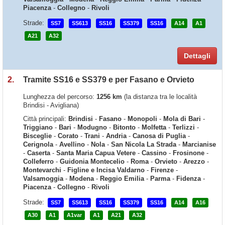
Piacenza
-
Collegno
-
Rivoli
Strade:
SS7
SS613
SS16
SS379
SS16
A14
A1
A21
A32
Dettagli
2.
Tramite SS16 e SS379 e per Fasano e Orvieto
Lunghezza del percorso:
1256 km
(la distanza tra le località
Brindisi - Avigliana)
Città principali:
Brindisi
-
Fasano
-
Monopoli
-
Mola di Bari
-
Triggiano
-
Bari
-
Modugno
-
Bitonto
-
Molfetta
-
Terlizzi
-
Bisceglie
-
Corato
-
Trani
-
Andria
-
Canosa di Puglia
-
Cerignola
-
Avellino
-
Nola
-
San Nicola La Strada
-
Marcianise
-
Caserta
-
Santa Maria Capua Vetere
-
Cassino
-
Frosinone
-
Colleferro
-
Guidonia Montecelio
-
Roma
-
Orvieto
-
Arezzo
-
Montevarchi
-
Figline e Incisa Valdarno
-
Firenze
-
Valsamoggia
-
Modena
-
Reggio Emilia
-
Parma
-
Fidenza
-
Piacenza
-
Collegno
-
Rivoli
Strade:
SS7
SS613
SS16
SS379
SS16
A14
A16
A30
A1
A1var
A1
A21
A32