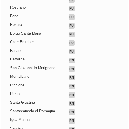
Rosciano
PU
Fano
PU
Pesaro
PU
Borgo Santa Maria
PU
Case Bruciate
PU
Fanano
PU
Cattolica
RN
San Giovanni In Marignano
RN
Montalbano
RN
Riccione
RN
Rimini
RN
Santa Giustina
RN
Santarcangelo di Romagna
RN
Igea Marina
RN
San Vito