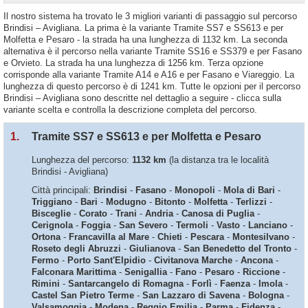
Il nostro sistema ha trovato le 3 migliori varianti di passaggio sul percorso
Brindisi – Avigliana. La prima è la variante Tramite SS7 e SS613 e per
Molfetta e Pesaro - la strada ha una lunghezza di 1132 km. La seconda
alternativa è il percorso nella variante Tramite SS16 e SS379 e per Fasano
e Orvieto. La strada ha una lunghezza di 1256 km. Terza opzione
corrisponde alla variante Tramite A14 e A16 e per Fasano e Viareggio. La
lunghezza di questo percorso è di 1241 km. Tutte le opzioni per il percorso
Brindisi – Avigliana sono descritte nel dettaglio a seguire - clicca sulla
variante scelta e controlla la descrizione completa del percorso.
1.
Tramite SS7 e SS613 e per Molfetta e Pesaro
Lunghezza del percorso:
1132 km
(la distanza tra le località
Brindisi - Avigliana)
Città principali:
Brindisi
-
Fasano
-
Monopoli
-
Mola di Bari
-
Triggiano
-
Bari
-
Modugno
-
Bitonto
-
Molfetta
-
Terlizzi
-
Bisceglie
-
Corato
-
Trani
-
Andria
-
Canosa di Puglia
-
Cerignola
-
Foggia
-
San Severo
-
Termoli
-
Vasto
-
Lanciano
-
Ortona
-
Francavilla al Mare
-
Chieti
-
Pescara
-
Montesilvano
-
Roseto degli Abruzzi
-
Giulianova
-
San Benedetto del Tronto
-
Fermo
-
Porto Sant'Elpidio
-
Civitanova Marche
-
Ancona
-
Falconara Marittima
-
Senigallia
-
Fano
-
Pesaro
-
Riccione
-
Rimini
-
Santarcangelo di Romagna
-
Forlì
-
Faenza
-
Imola
-
Castel San Pietro Terme
-
San Lazzaro di Savena
-
Bologna
-
Valsamoggia
-
Modena
-
Reggio Emilia
-
Parma
-
Fidenza
-