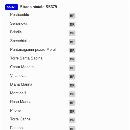
Strada statale SS379
SS379
Posticeddu
BR
Serranova
BR
Brindisi
BR
Specchiolla
BR
Pantanagianni-pezze Morelli
BR
Torre Santa Sabina
BR
Costa Merlata
BR
Villanova
BR
Diana Marina
BR
Monticelli
BR
Rosa Marina
BR
Pilone
BR
Torre Canne
BR
Fasano
BR