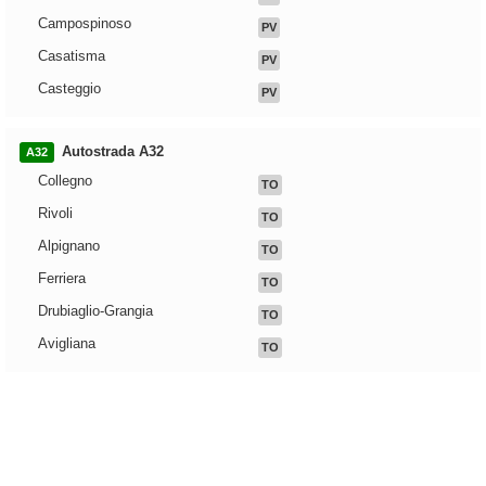
Campospinoso
PV
Casatisma
PV
Casteggio
PV
Autostrada A32
A32
Collegno
TO
Rivoli
TO
Alpignano
TO
Ferriera
TO
Drubiaglio-Grangia
TO
Avigliana
TO