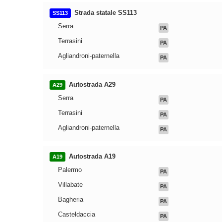
Strada statale SS113
SS113
Serra
PA
Terrasini
PA
Agliandroni-paternella
PA
Autostrada A29
A29
Serra
PA
Terrasini
PA
Agliandroni-paternella
PA
Autostrada A19
A19
Palermo
PA
Villabate
PA
Bagheria
PA
Casteldaccia
PA