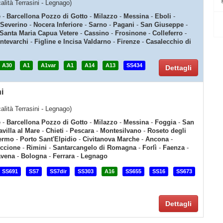
calità Terrasini - Legnago)
e
-
Barcellona Pozzo di Gotto
-
Milazzo
-
Messina
-
Eboli
-
 Severino
-
Nocera Inferiore
-
Sarno
-
Pagani
-
San Giuseppe
-
Santa Maria Capua Vetere
-
Cassino
-
Frosinone
-
Colleferro
-
ntevarchi
-
Figline e Incisa Valdarno
-
Firenze
-
Casalecchio di
A30
A1
A1var
A1
A14
A13
SS434
Dettagli
i
calità Terrasini - Legnago)
e
-
Barcellona Pozzo di Gotto
-
Milazzo
-
Messina
-
Foggia
-
San
villa al Mare
-
Chieti
-
Pescara
-
Montesilvano
-
Roseto degli
ermo
-
Porto Sant'Elpidio
-
Civitanova Marche
-
Ancona
-
iccione
-
Rimini
-
Santarcangelo di Romagna
-
Forlì
-
Faenza
-
avena
-
Bologna
-
Ferrara
-
Legnago
SS691
SS7
SS7dir
SS303
A16
SS655
SS16
SS673
Dettagli