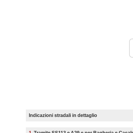
Indicazioni stradali in dettaglio
1.
Tramite SS113 e A29 e per Bagheria e Casal