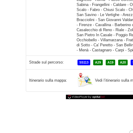
Strade sul percorso:
SS113
A29
A19
A20
Vedi l’itinerario sull
Itinerario sulla mappa: