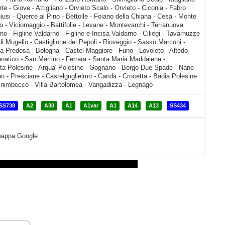
SS738
A2
A30
A1
A1var
A1
A14
A13
SS434
a mappa Google