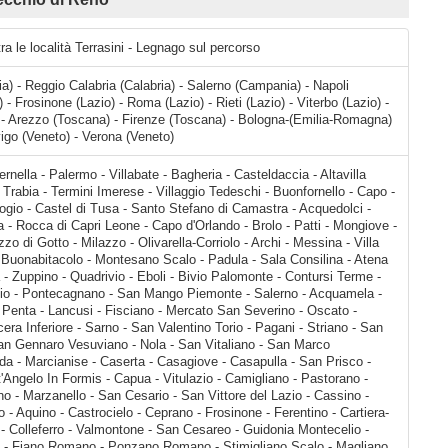
ra le località Terrasini - Legnago sul percorso
lia) - Reggio Calabria (Calabria) - Salerno (Campania) - Napoli
 Frosinone (Lazio) - Roma (Lazio) - Rieti (Lazio) - Viterbo (Lazio) -
) - Arezzo (Toscana) - Firenze (Toscana) - Bologna-(Emilia-Romagna)
igo (Veneto) - Verona (Veneto)
Buonfornello - Capo - Mazzaforno - Cefalù - Sant'Ambrogio - Castel di Tusa - Santo Stefano di Camastra - Acquedolci - Sant'Agata di Militello - Torrenova - Rocca di Capri Leone - Capo d'Orlando - Brolo - Patti - Mongiove - Oliveri - Falcone - Barcellona Pozzo di Gotto - Milazzo - Olivarella-Corriolo - Archi - Messina - Villa San Giovanni - Campo Calabro -