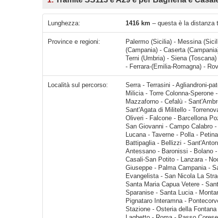
Lunghezza:
1416 km
– questa è la distanza t
Province e regioni:
Palermo (Sicilia) - Messina (Sici
(Campania) - Caserta (Campania) -
Terni (Umbria) - Siena (Toscana
- Ferrara-(Emilia-Romagna) - Rov
Località sul percorso:
Serra - Terrasini - Agliandroni-paternella - Palermo - Villabate - Bagheria - Casteldaccia - Altavilla Milicia - Torre Colonna-Sperone - Trabia - Termini Imerese - Villaggio Tedeschi - 