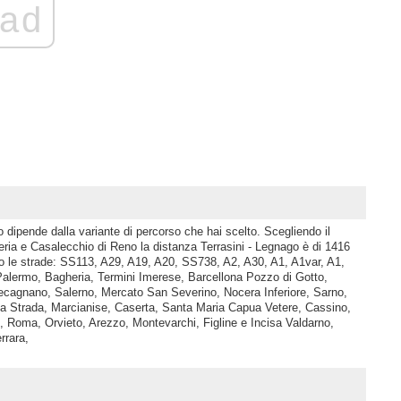
ad
o dipende dalla variante di percorso che hai scelto. Scegliendo il
ia e Casalecchio di Reno la distanza Terrasini - Legnago è di 1416
o le strade: SS113, A29, A19, A20, SS738, A2, A30, A1, A1var, A1,
 Palermo, Bagheria, Termini Imerese, Barcellona Pozzo di Gotto,
tecagnano, Salerno, Mercato San Severino, Nocera Inferiore, Sarno,
a Strada, Marcianise, Caserta, Santa Maria Capua Vetere, Cassino,
, Roma, Orvieto, Arezzo, Montevarchi, Figline e Incisa Valdarno,
rrara,