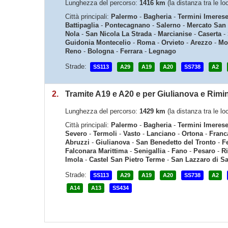
Lunghezza del percorso:
1416 km
(la distanza tra le lo
Città principali:
Palermo
-
Bagheria
-
Termini Imeres
Battipaglia
-
Pontecagnano
-
Salerno
-
Mercato San
Nola
-
San Nicola La Strada
-
Marcianise
-
Caserta
-
Guidonia Montecelio
-
Roma
-
Orvieto
-
Arezzo
-
Mo
Reno
-
Bologna
-
Ferrara
-
Legnago
Strade:
SS113
A29
A19
A20
SS738
A2
2.
Tramite A19 e A20 e per Giulianova e Rimin
Lunghezza del percorso:
1429 km
(la distanza tra le lo
Città principali:
Palermo
-
Bagheria
-
Termini Imeres
Severo
-
Termoli
-
Vasto
-
Lanciano
-
Ortona
-
Franca
Abruzzi
-
Giulianova
-
San Benedetto del Tronto
-
F
Falconara Marittima
-
Senigallia
-
Fano
-
Pesaro
-
R
Imola
-
Castel San Pietro Terme
-
San Lazzaro di S
Strade:
SS113
A29
A19
A20
SS738
A2
A14
A13
SS434