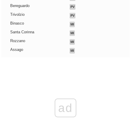
Bereguardo
PV
Trivolzio
PV
Binasco
MI
Santa Corinna
MI
Rozzano
MI
Assago
MI
ad