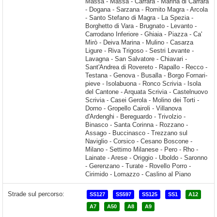
Strade sul percorso:
SS127
SS597
SS125
SS1
A12
A7
A50
A8
A9