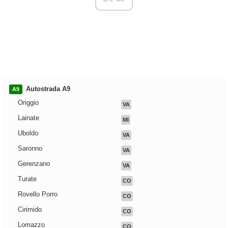
Autostrada A9
A9
Origgio
VA
Lainate
MI
Uboldo
VA
Saronno
VA
Gerenzano
VA
Turate
CO
Rovello Porro
CO
Cirimido
CO
Lomazzo
CO