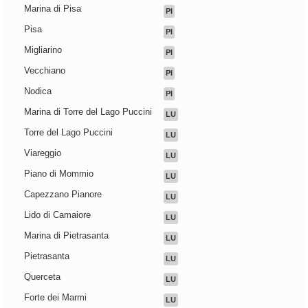
Marina di Pisa
PI
Pisa
PI
Migliarino
PI
Vecchiano
PI
Nodica
PI
Marina di Torre del Lago Puccini
LU
Torre del Lago Puccini
LU
Viareggio
LU
Piano di Mommio
LU
Capezzano Pianore
LU
Lido di Camaiore
LU
Marina di Pietrasanta
LU
Pietrasanta
LU
Querceta
LU
Forte dei Marmi
LU