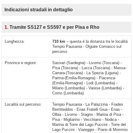
Indicazioni stradali in dettaglio
1.
Tramite SS127 e SS597 e per Pisa e Rho
Lunghezza:
710 km
– questa è la distanza tra le località
Tempio Pausania - Olgiate Comasco sul
percorso
Province e regioni:
Sassari (Sardegna) - Livorno (Toscana) -
Pisa (Toscana) - Lucca (Toscana) - Massa-
Carrara-(Toscana) - La Spezia (Liguria) -
Parma-(Emilia-Romagna) - Piacenza-
(Emilia-Romagna) - Lodi (Lombardia) -
Milano (Lombardia) - Varese (Lombardia) -
Como (Lombardia)
Località sul percorso:
Tempio Pausania - La Palazzina - Frades Berritteddos - Enas Fratelli Giua - Enas - Olbia - Livorno - Stagno - Marina di Pisa - Pisa - Migliarino - Vecchiano - Nodica - Marina di Torre del Lago Puccini - Torre del Lago Puccini - Viareggio - Piano di Mommio - Capezzano Pianore - Lido di Camaiore - Marina di Pietrasanta - Pietrasanta - Querceta - Forte dei Marmi - Marina di Massa - Massa - Carrara - Marina di Carrara - Dogana - Sarzana - Romito Magra - Arcola - Santo Stefano di Magra - Montale - Aulla - Masero - Terrarossa - Valbona