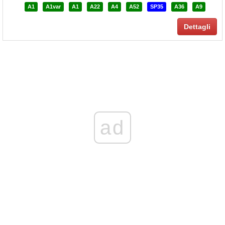
A1
A1var
A1
A22
A4
A52
SP35
A36
A9
Dettagli
ad