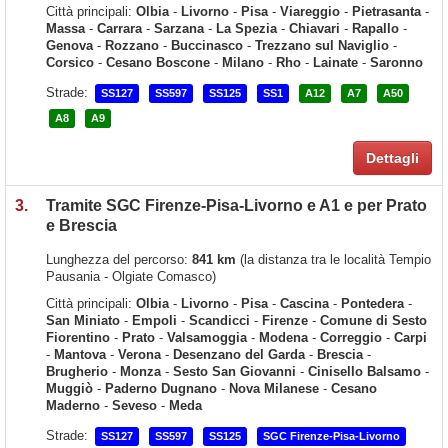
Città principali:
Olbia
-
Livorno
-
Pisa
-
Viareggio
-
Pietrasanta
-
Massa
-
Carrara
-
Sarzana
-
La Spezia
-
Chiavari
-
Rapallo
-
Genova
-
Rozzano
-
Buccinasco
-
Trezzano sul Naviglio
-
Corsico
-
Cesano Boscone
-
Milano
-
Rho
-
Lainate
-
Saronno
Strade:
SS127
SS597
SS125
SS1
A12
A7
A50
A8
A9
Dettagli
3.
Tramite SGC Firenze-Pisa-Livorno e A1 e per Prato
e Brescia
Lunghezza del percorso:
841 km
(la distanza tra le località Tempio
Pausania - Olgiate Comasco)
Città principali:
Olbia
-
Livorno
-
Pisa
-
Cascina
-
Pontedera
-
San Miniato
-
Empoli
-
Scandicci
-
Firenze
-
Comune di Sesto
Fiorentino
-
Prato
-
Valsamoggia
-
Modena
-
Correggio
-
Carpi
-
Mantova
-
Verona
-
Desenzano del Garda
-
Brescia
-
Brugherio
-
Monza
-
Sesto San Giovanni
-
Cinisello Balsamo
-
Muggiò
-
Paderno Dugnano
-
Nova Milanese
-
Cesano
Maderno
-
Seveso
-
Meda
Strade:
SS127
SS597
SS125
SGC Firenze-Pisa-Livorno