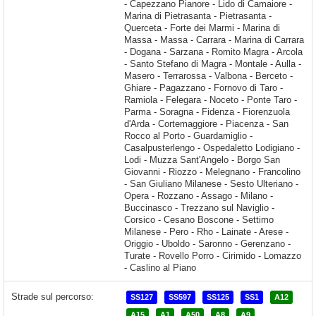
Strade sul percorso:
SS127
SS597
SS125
SS1
A12
A15
A1
A50
A8
A9