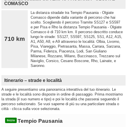
COMASCO
La distanza stradale tra Tempio Pausania - Olgiate
Comasco dipende dalla variante di percorso che hai
scelto. Scegliendo il percorso Tramite SS127 e SS597
e per Pisa e Rho la distanza Tempio Pausania - Olgiate
Comasco è di 710 km km. Il percorso descritto conduce
lungo le strade: SS127, SS597, SS125, SS1, A12, A15,
710 km
A1, A50, A8, e A9 attraverso le località: Olbia, Livorno,
Pisa, Viareggio, Pietrasanta, Massa, Carrara, Sarzana,
Parma, Fidenza, Piacenza, Lodi, San Giuliano
Milanese, Rozzano, Milano, Buccinasco, Trezzano sul
Naviglio, Corsico, Cesano Boscone, Rho, Lainate, e
Saronno.
Itinerario – strade e località
A seguire presentiamo una panoramica interattiva del tuo itinerario. Le
strade e le località sono disposte in ordine di passaggio. Prima mostriamo
la strada (il suo numero e tipo) e poi le località che passerai seguendo il
percorso selezionato. Se vuoi saperne di più su una particolare strada o
città - clicca sulla voce selezionata.
Tempio Pausania
Inizio