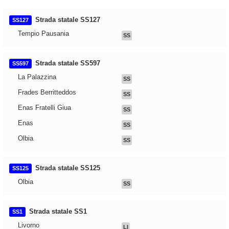
Strada statale SS127
SS127
Tempio Pausania
SS
Strada statale SS597
SS597
La Palazzina
SS
Frades Berritteddos
SS
Enas Fratelli Giua
SS
Enas
SS
Olbia
SS
Strada statale SS125
SS125
Olbia
SS
Strada statale SS1
SS1
Livorno
LI