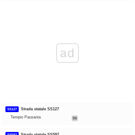
ad
Strada statale SS127
SS127
Tempio Pausania
SS
Strada statale SS597
SS597