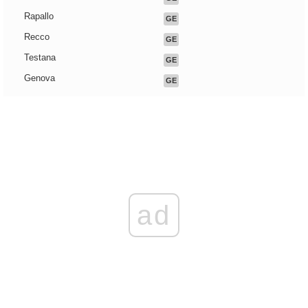
Rapallo
GE
Recco
GE
Testana
GE
Genova
GE
ad