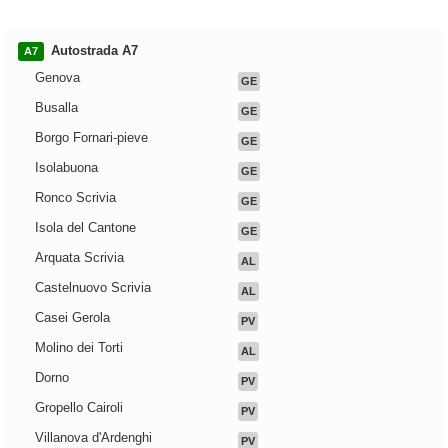
Autostrada A7
A7
Genova
GE
Busalla
GE
Borgo Fornari-pieve
GE
Isolabuona
GE
Ronco Scrivia
GE
Isola del Cantone
GE
Arquata Scrivia
AL
Castelnuovo Scrivia
AL
Casei Gerola
PV
Molino dei Torti
AL
Dorno
PV
Gropello Cairoli
PV
Villanova d'Ardenghi
PV