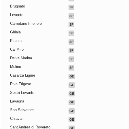
Brugnato
SP
Levanto
SP
Carrodano Inferiore
SP
Ghiaia
SP
Piazza
SP
Ca' Mirò
SP
Deiva Marina
SP
Mulino
SP
Casarza Ligure
GE
Riva Trigoso
GE
Sestri Levante
GE
Lavagna
GE
San Salvatore
GE
Chiavari
GE
Sant'Andrea di Rovereto
GE