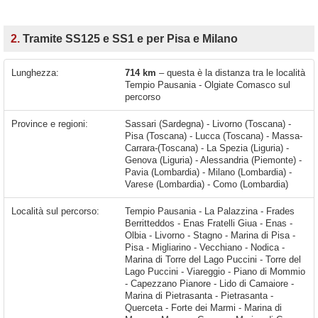
2.
Tramite SS125 e SS1 e per Pisa e Milano
Lunghezza:
714 km
– questa è la distanza tra le località
Tempio Pausania - Olgiate Comasco sul
percorso
Province e regioni:
Sassari (Sardegna) - Livorno (Toscana) -
Pisa (Toscana) - Lucca (Toscana) - Massa-
Carrara-(Toscana) - La Spezia (Liguria) -
Genova (Liguria) - Alessandria (Piemonte) -
Pavia (Lombardia) - Milano (Lombardia) -
Varese (Lombardia) - Como (Lombardia)
Località sul percorso:
Tempio Pausania - La Palazzina - Frades Berritteddos - Enas Fratelli Giua - Enas - Olbia - Livorno - Stagno - Marina di Pisa - Pisa - Migliarino - Vecchiano - Nodica - Marina di Torre del Lago Puccini - Torre del Lago Puccini - Viareggio - Piano di Mommio - Capezzano Pianore - Lido di Camaiore - Marina di Pietrasanta - Pietrasanta - Querceta - Forte dei Marmi - Marina di Massa - Massa - Carrara - Marina di Carrara - Dogana - Sarzana - Romito Magra - Arcola - Santo Stefano di Magra - La Spezia - Borghetto di Vara - Brugnato - Levanto - Carrodano Inferiore