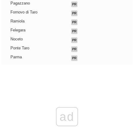
Pagazzano
PR
Fornovo di Taro
PR
Ramiola
PR
Felegara
PR
Noceto
PR
Ponte Taro
PR
Parma
PR
ad