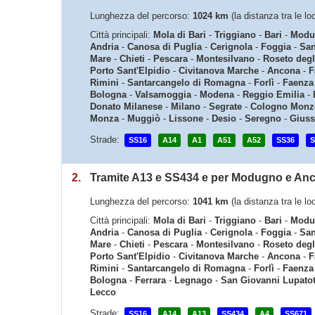
Lunghezza del percorso:
1024 km
(la distanza tra le l
Città principali:
Mola di Bari
-
Triggiano
-
Bari
-
Modu
Andria
-
Canosa di Puglia
-
Cerignola
-
Foggia
-
San
Mare
-
Chieti
-
Pescara
-
Montesilvano
-
Roseto degl
Porto Sant'Elpidio
-
Civitanova Marche
-
Ancona
-
F
Rimini
-
Santarcangelo di Romagna
-
Forlì
-
Faenza
Bologna
-
Valsamoggia
-
Modena
-
Reggio Emilia
-
Donato Milanese
-
Milano
-
Segrate
-
Cologno Monz
Monza
-
Muggiò
-
Lissone
-
Desio
-
Seregno
-
Gius
Strade:
SS16
A14
A1
A51
A52
SS36
S
2.
Tramite A13 e SS434 e per Modugno e An
Lunghezza del percorso:
1041 km
(la distanza tra le l
Città principali:
Mola di Bari
-
Triggiano
-
Bari
-
Modu
Andria
-
Canosa di Puglia
-
Cerignola
-
Foggia
-
San
Mare
-
Chieti
-
Pescara
-
Montesilvano
-
Roseto degl
Porto Sant'Elpidio
-
Civitanova Marche
-
Ancona
-
F
Rimini
-
Santarcangelo di Romagna
-
Forlì
-
Faenza
Bologna
-
Ferrara
-
Legnago
-
San Giovanni Lupato
Lecco
Strade:
SS16
A14
A13
SS434
A4
SS671