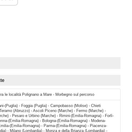
te
tra le località Polignano a Mare - Morbegno sul percorso
rani-(Puglia) - Foggia (Puglia) - Campobasso (Molise) - Chieti
 Teramo (Abruzzo) - Ascoli Piceno (Marche) - Fermo (Marche) -
che) - Pesaro e Urbino (Marche) - Rimini-(Emilia-Romagna) - Forlì-
nna-(Emilia-Romagna) - Bologna-(Emilia-Romagna) - Modena-
Emilia-(Emilia-Romagna) - Parma-(Emilia-Romagna) - Piacenza-
ia) - Milano (Lombardia) - Monza e della Brianza (Lombardia) -