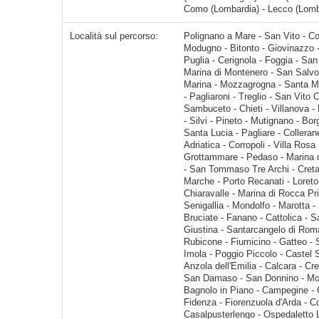
Como (Lombardia) - Lecco (Lomba
Località sul percorso:
Polignano a Mare - San Vito - Cozze - Mola di Bari - Torre A Mare - San Giorgio - Triggiano - Bari - Modugno - Bitonto - Giovinazzo - Molfetta - Terlizzi - Bisceglie