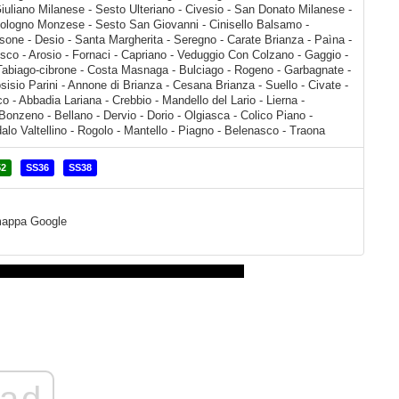
52
SS36
SS38
a mappa Google