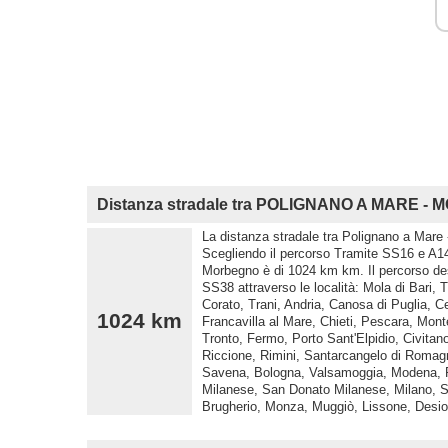
Distanza stradale tra POLIGNANO A MARE 
La distanza stradale tra Polignano a Mare 
Scegliendo il percorso Tramite SS16 e A14
Morbegno è di 1024 km km. Il percorso de
SS38 attraverso le località: Mola di Bari, T
Corato, Trani, Andria, Canosa di Puglia, C
1024 km
Francavilla al Mare, Chieti, Pescara, Mont
Tronto, Fermo, Porto Sant'Elpidio, Civita
Riccione, Rimini, Santarcangelo di Romagn
Savena, Bologna, Valsamoggia, Modena, R
Milanese, San Donato Milanese, Milano, 
Brugherio, Monza, Muggiò, Lissone, Desio