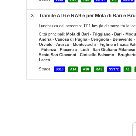
3.
Tramite A16 e RA9 e per Mola di Bari e Br
Lunghezza del percorso:
1111 km
(la distanza tra le l
Città principali:
Mola di Bari
-
Triggiano
-
Bari
-
Modu
Andria
-
Canosa di Puglia
-
Cerignola
-
Benevento
-
Orvieto
-
Arezzo
-
Montevarchi
-
Figline e Incisa Va
-
Fidenza
-
Piacenza
-
Lodi
-
San Giuliano Milanese
Sesto San Giovanni
-
Cinisello Balsamo
-
Brugheri
Lecco
Strade:
SS16
A14
A16
RA9
SS372
A1