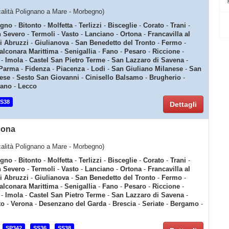
ocalità Polignano a Mare - Morbegno)
gno
-
Bitonto
-
Molfetta
-
Terlizzi
-
Bisceglie
-
Corato
-
Trani
-
 Severo
-
Termoli
-
Vasto
-
Lanciano
-
Ortona
-
Francavilla al
i Abruzzi
-
Giulianova
-
San Benedetto del Tronto
-
Fermo
-
alconara Marittima
-
Senigallia
-
Fano
-
Pesaro
-
Riccione
-
-
Imola
-
Castel San Pietro Terme
-
San Lazzaro di Savena
-
Parma
-
Fidenza
-
Piacenza
-
Lodi
-
San Giuliano Milanese
-
San
ese
-
Sesto San Giovanni
-
Cinisello Balsamo
-
Brugherio
-
sano
-
Lecco
S38
Dettagli
cona
ocalità Polignano a Mare - Morbegno)
gno
-
Bitonto
-
Molfetta
-
Terlizzi
-
Bisceglie
-
Corato
-
Trani
-
 Severo
-
Termoli
-
Vasto
-
Lanciano
-
Ortona
-
Francavilla al
i Abruzzi
-
Giulianova
-
San Benedetto del Tronto
-
Fermo
-
alconara Marittima
-
Senigallia
-
Fano
-
Pesaro
-
Riccione
-
-
Imola
-
Castel San Pietro Terme
-
San Lazzaro di Savena
-
to
-
Verona
-
Desenzano del Garda
-
Brescia
-
Seriate
-
Bergamo
-
SP342
SS36
SS38