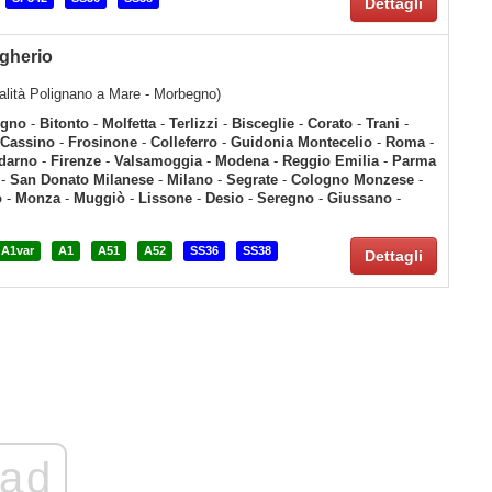
Dettagli
ugherio
ocalità Polignano a Mare - Morbegno)
gno
-
Bitonto
-
Molfetta
-
Terlizzi
-
Bisceglie
-
Corato
-
Trani
-
Cassino
-
Frosinone
-
Colleferro
-
Guidonia Montecelio
-
Roma
-
ldarno
-
Firenze
-
Valsamoggia
-
Modena
-
Reggio Emilia
-
Parma
-
San Donato Milanese
-
Milano
-
Segrate
-
Cologno Monzese
-
o
-
Monza
-
Muggiò
-
Lissone
-
Desio
-
Seregno
-
Giussano
-
A1var
A1
A51
A52
SS36
SS38
Dettagli
ad