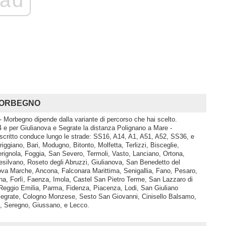
ad
- MORBEGNO
- Morbegno dipende dalla variante di percorso che hai scelto.
 e per Giulianova e Segrate la distanza Polignano a Mare -
scritto conduce lungo le strade: SS16, A14, A1, A51, A52, SS36, e
riggiano, Bari, Modugno, Bitonto, Molfetta, Terlizzi, Bisceglie,
erignola, Foggia, San Severo, Termoli, Vasto, Lanciano, Ortona,
esilvano, Roseto degli Abruzzi, Giulianova, San Benedetto del
nova Marche, Ancona, Falconara Marittima, Senigallia, Fano, Pesaro,
a, Forlì, Faenza, Imola, Castel San Pietro Terme, San Lazzaro di
eggio Emilia, Parma, Fidenza, Piacenza, Lodi, San Giuliano
Segrate, Cologno Monzese, Sesto San Giovanni, Cinisello Balsamo,
, Seregno, Giussano, e Lecco.