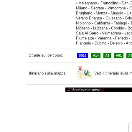
Strade sul percorso:
SS16
A14
A1
A51
A
Vedi l’itinerario sull
Itinerario sulla mappa: