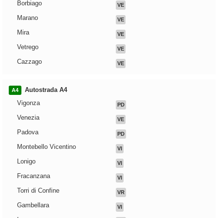
Borbiago
VE
Marano
VE
Mira
VE
Vetrego
VE
Cazzago
VE
Autostrada A4
A4
Vigonza
PD
Venezia
VE
Padova
PD
Montebello Vicentino
VI
Lonigo
VI
Fracanzana
VI
Torri di Confine
VR
Gambellara
VI