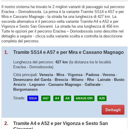
Il nostro sistema ha trovato le 2 migliori varianti di passaggio sul percorso
Eraclea – Domodossola. La prima è la variante Tramite SS14 e A57 e per
Mira e Cassano Magnago - la strada ha una lunghezza di 427 km. La
seconda alternativa è il percorso nella variante Tramite A4 e A52 e per
Vigonza e Sesto San Giovanni. La strada ha una lunghezza di 456 km.
Tutte le opzioni per il percorso Eraclea – Domodossola sono descritte nel
dettaglio a seguire - clicca sulla variante scelta e controlla la descrizione
completa del percorso.
1.
Tramite SS14 e A57 e per Mira e Cassano Magnago
Lunghezza del percorso:
427 km
(la distanza tra le località
Eraclea - Domodossola)
Città principali:
Venezia
-
Mira
-
Vigonza
-
Padova
-
Verona
-
Desenzano del Garda
-
Brescia
-
Milano
-
Rho
-
Lainate
-
Busto
Arsizio
-
Legnano
-
Cassano Magnago
-
Gallarate
-
Borgomanero
Strade:
SS14
A57
A4
A8
A8/A26 DIR
A26
Dettagli
2.
Tramite A4 e A52 e per Vigonza e Sesto San