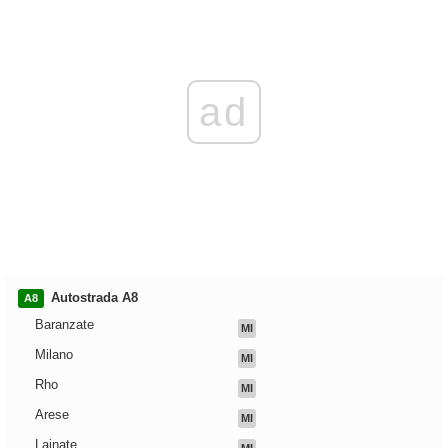
ad
Autostrada A8
A8
Baranzate
MI
Milano
MI
Rho
MI
Arese
MI
Lainate