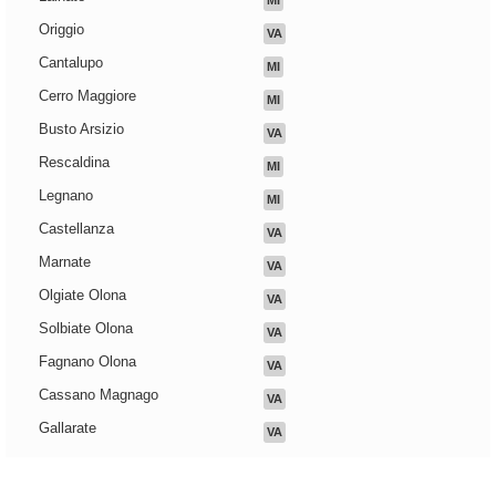
MI
Origgio
VA
Cantalupo
MI
Cerro Maggiore
MI
Busto Arsizio
VA
Rescaldina
MI
Legnano
MI
Castellanza
VA
Marnate
VA
Olgiate Olona
VA
Solbiate Olona
VA
Fagnano Olona
VA
Cassano Magnago
VA
Gallarate
VA