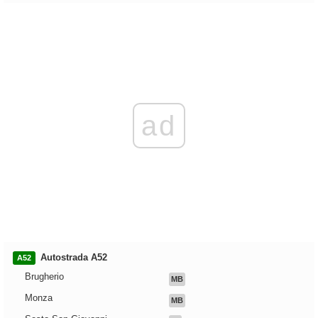
ad
Autostrada A52
A52
Brugherio
MB
Monza
MB