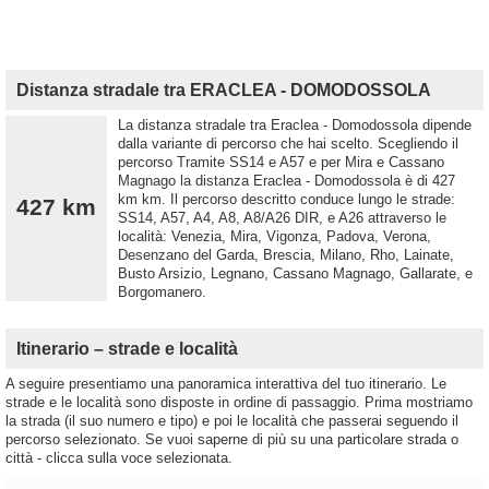
Distanza stradale tra ERACLEA - DOMODOSSOLA
La distanza stradale tra Eraclea - Domodossola dipende
dalla variante di percorso che hai scelto. Scegliendo il
percorso Tramite SS14 e A57 e per Mira e Cassano
Magnago la distanza Eraclea - Domodossola è di 427
km km. Il percorso descritto conduce lungo le strade:
427 km
SS14, A57, A4, A8, A8/A26 DIR, e A26 attraverso le
località: Venezia, Mira, Vigonza, Padova, Verona,
Desenzano del Garda, Brescia, Milano, Rho, Lainate,
Busto Arsizio, Legnano, Cassano Magnago, Gallarate, e
Borgomanero.
Itinerario – strade e località
A seguire presentiamo una panoramica interattiva del tuo itinerario. Le
strade e le località sono disposte in ordine di passaggio. Prima mostriamo
la strada (il suo numero e tipo) e poi le località che passerai seguendo il
percorso selezionato. Se vuoi saperne di più su una particolare strada o
città - clicca sulla voce selezionata.