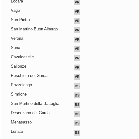
Locara
VR
Vago
VR
San Pietro
VR
San Martino Buon Albergo
VR
Verona
VR
Sona
VR
Cavalcaselle
VR
Salionze
VR
Peschiera del Garda
VR
Pozzolengo
BS
Sirmione
BS
San Martino della Battaglia
BS
Desenzano del Garda
BS
Menasasso
BS
Lonato
BS