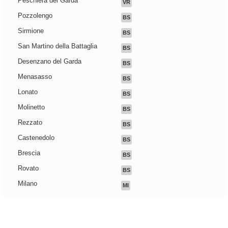
Peschiera del Garda
VR
Pozzolengo
BS
Sirmione
BS
San Martino della Battaglia
BS
Desenzano del Garda
BS
Menasasso
BS
Lonato
BS
Molinetto
BS
Rezzato
BS
Castenedolo
BS
Brescia
BS
Rovato
BS
Milano
MI