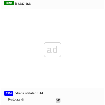
Eraclea
Inizio
ad
Strada statale SS14
SS14
Portegrandi
VE