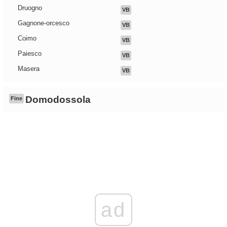
Druogno
VB
Gagnone-orcesco
VB
Coimo
VB
Paiesco
VB
Masera
VB
Domodossola
Fine
ad