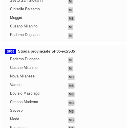
Sesto San Giovanni
MI
Cinisello Balsamo
MI
Muggiò
MB
Cusano Milanino
MI
Paderno Dugnano
MI
Strada provinciale SP35-exSS35
SP35
Paderno Dugnano
MI
Cusano Milanino
MI
Nova Milanese
MB
Varedo
MB
Bovisio Masciago
MB
Cesano Maderno
MB
Seveso
MB
Meda
MB
Barlassina