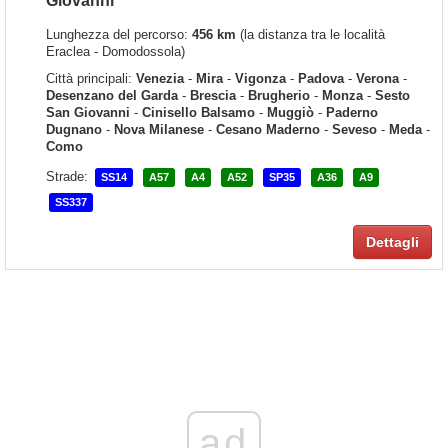
Giovanni
Lunghezza del percorso:
456 km
(la distanza tra le località
Eraclea - Domodossola)
Città principali:
Venezia
-
Mira
-
Vigonza
-
Padova
-
Verona
-
Desenzano del Garda
-
Brescia
-
Brugherio
-
Monza
-
Sesto
San Giovanni
-
Cinisello Balsamo
-
Muggiò
-
Paderno
Dugnano
-
Nova Milanese
-
Cesano Maderno
-
Seveso
-
Meda
-
Como
Strade:
SS14
A57
A4
A52
SP35
A36
A9
SS337
Dettagli
ad