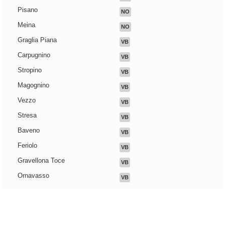
Pisano
NO
Meina
NO
Graglia Piana
VB
Carpugnino
VB
Stropino
VB
Magognino
VB
Vezzo
VB
Stresa
VB
Baveno
VB
Feriolo
VB
Gravellona Toce
VB
Ornavasso
VB