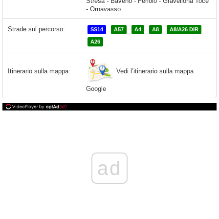
Strade sul percorso:
SS14
A57
A4
A8
A8/A26 DIR
A26
Vedi l’itinerario sulla mappa
Itinerario sulla mappa:
Google
ad