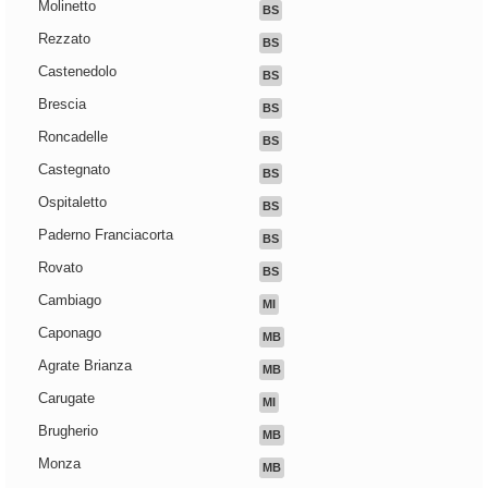
Molinetto
BS
Rezzato
BS
Castenedolo
BS
Brescia
BS
Roncadelle
BS
Castegnato
BS
Ospitaletto
BS
Paderno Franciacorta
BS
Rovato
BS
Cambiago
MI
Caponago
MB
Agrate Brianza
MB
Carugate
MI
Brugherio
MB
Monza
MB