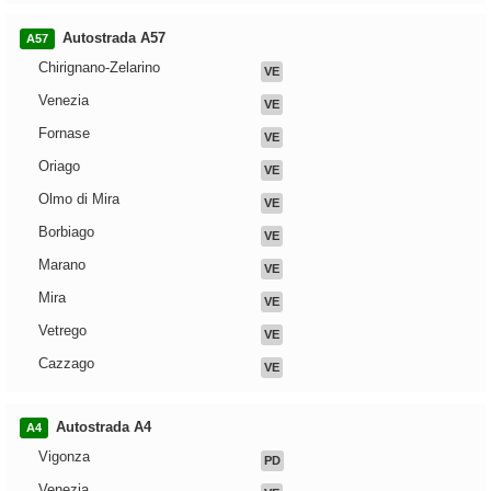
Autostrada A57
A57
Chirignano-Zelarino
VE
Venezia
VE
Fornase
VE
Oriago
VE
Olmo di Mira
VE
Borbiago
VE
Marano
VE
Mira
VE
Vetrego
VE
Cazzago
VE
Autostrada A4
A4
Vigonza
PD
Venezia