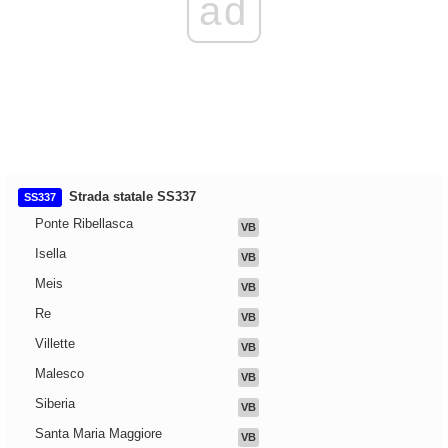
ad
Strada statale SS337
SS337
Ponte Ribellasca
VB
Isella
VB
Meis
VB
Re
VB
Villette
VB
Malesco
VB
Siberia
VB
Santa Maria Maggiore
VB