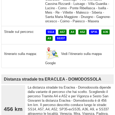
Strade sul percorso:
SS14
A57
A4
A52
SP35
A36
A9
SS337
Vedi l’itinerario sulla mappa
Itinerario sulla mappa:
Google
Distanza stradale tra ERACLEA - DOMODOSSOLA
La distanza stradale tra Eraclea - Domodossola dipende
dalla variante di percorso che hai scelto. Scegliendo il
percorso Tramite A4 e A52 e per Vigonza e Sesto San
Giovanni la distanza Eraclea - Domodossola è di 456
km km. Il percorso descritto conduce lungo le strade:
456 km
SS14, A57, A4, A52, SP35-exSS35, A36, A9, e SS337
attraverso le località: Venezia, Mira, Vigonza, Padova,