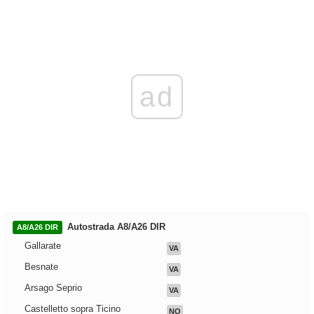
ad
Autostrada A8/A26 DIR
A8/A26 DIR
Gallarate
VA
Besnate
VA
Arsago Seprio
VA
Castelletto sopra Ticino
NO