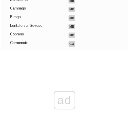
MB
Camnago
MB
Birago
MB
Lentate sul Seveso
MB
Copreno
MB
Cermenate
CO
ad