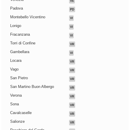
VE
Padova
PD
Montebello Vicentino
VI
Lonigo
VI
Fracanzana
VI
Torri di Confine
VR
Gambellara
VI
Locara
VR
Vago
VR
San Pietro
VR
San Martino Buon Albergo
VR
Verona
VR
Sona
VR
Cavalcaselle
VR
Salionze
VR