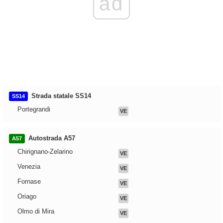
ad
Strada statale SS14
SS14
Portegrandi
VE
Autostrada A57
A57
Chirignano-Zelarino
VE
Venezia
VE
Fornase
VE
Oriago
VE
Olmo di Mira
VE