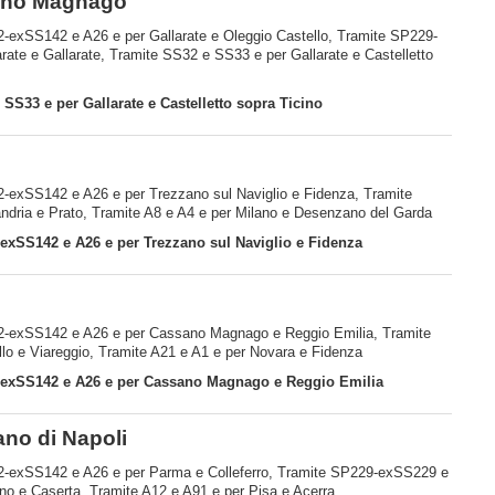
ano Magnago
42-exSS142 e A26 e per Gallarate e Oleggio Castello, Tramite SP229-
ate e Gallarate, Tramite SS32 e SS33 e per Gallarate e Castelletto
 SS33 e per Gallarate e Castelletto sopra Ticino
42-exSS142 e A26 e per Trezzano sul Naviglio e Fidenza, Tramite
dria e Prato, Tramite A8 e A4 e per Milano e Desenzano del Garda
exSS142 e A26 e per Trezzano sul Naviglio e Fidenza
142-exSS142 e A26 e per Cassano Magnago e Reggio Emilia, Tramite
o e Viareggio, Tramite A21 e A1 e per Novara e Fidenza
-exSS142 e A26 e per Cassano Magnago e Reggio Emilia
no di Napoli
142-exSS142 e A26 e per Parma e Colleferro, Tramite SP229-exSS229 e
no e Caserta, Tramite A12 e A91 e per Pisa e Acerra