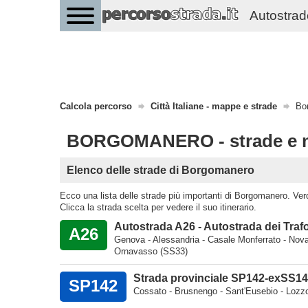
Autostrade 
Calcola percorso
Città Italiane - mappe e strade
Bo
BORGOMANERO - strade e 
Elenco delle strade di Borgomanero
Ecco una lista delle strade più importanti di Borgomanero. Verde 
Clicca la strada scelta per vedere il suo itinerario.
Autostrada A26 - Autostrada dei Trafo
A26
Genova - Alessandria - Casale Monferrato - Nova
Ornavasso (SS33)
Strada provinciale SP142-exSS142
SP142
Cossato - Brusnengo - Sant'Eusebio - Lozzo