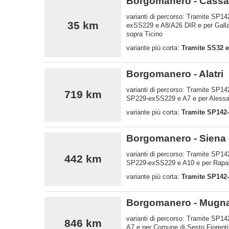
Borgomanero - Cass
varianti di percorso: Tramite SP1
35 km
exSS229 e A8/A26 DIR e per Gallar
sopra Ticino
variante più corta:
Tramite SS32 e
Borgomanero - Alatri
varianti di percorso: Tramite SP1
719 km
SP229-exSS229 e A7 e per Alessan
variante più corta:
Tramite SP142-
Borgomanero - Siena
varianti di percorso: Tramite SP
442 km
SP229-exSS229 e A10 e per Rapall
variante più corta:
Tramite SP142
Borgomanero - Mugna
varianti di percorso: Tramite SP
846 km
A7 e per Comune di Sesto Fiorenti