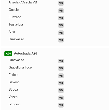
Anzola d'Ossola VB
VB
Gabbio
VB
Cuzzago
VB
Teglia-loia
VB
Albo
VB
Ornavasso
VB
Autostrada A26
A26
Ornavasso
VB
Gravellona Toce
VB
Feriolo
VB
Baveno
VB
Stresa
VB
Vezzo
VB
Stropino
VB