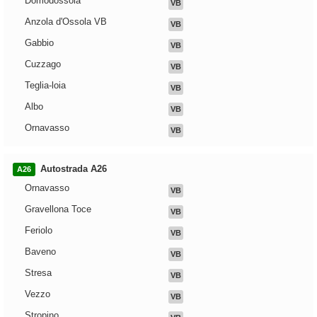
Domodossola
VB
Anzola d'Ossola VB
VB
Gabbio
VB
Cuzzago
VB
Teglia-loia
VB
Albo
VB
Ornavasso
VB
Autostrada A26
A26
Ornavasso
VB
Gravellona Toce
VB
Feriolo
VB
Baveno
VB
Stresa
VB
Vezzo
VB
Stropino