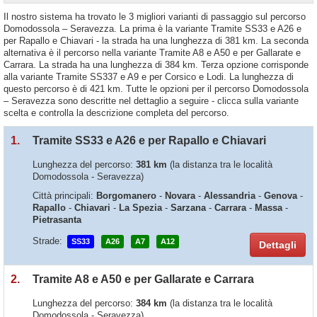
Il nostro sistema ha trovato le 3 migliori varianti di passaggio sul percorso
Domodossola – Seravezza. La prima è la variante Tramite SS33 e A26 e
per Rapallo e Chiavari - la strada ha una lunghezza di 381 km. La seconda
alternativa è il percorso nella variante Tramite A8 e A50 e per Gallarate e
Carrara. La strada ha una lunghezza di 384 km. Terza opzione corrisponde
alla variante Tramite SS337 e A9 e per Corsico e Lodi. La lunghezza di
questo percorso è di 421 km. Tutte le opzioni per il percorso Domodossola
– Seravezza sono descritte nel dettaglio a seguire - clicca sulla variante
scelta e controlla la descrizione completa del percorso.
1.
Tramite SS33 e A26 e per Rapallo e Chiavari
Lunghezza del percorso:
381 km
(la distanza tra le località
Domodossola - Seravezza)
Città principali:
Borgomanero
-
Novara
-
Alessandria
-
Genova
-
Rapallo
-
Chiavari
-
La Spezia
-
Sarzana
-
Carrara
-
Massa
-
Pietrasanta
Strade:
SS33
A26
A7
A12
Dettagli
2.
Tramite A8 e A50 e per Gallarate e Carrara
Lunghezza del percorso:
384 km
(la distanza tra le località
Domodossola - Seravezza)