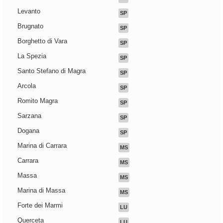
Levanto
SP
Brugnato
SP
Borghetto di Vara
SP
La Spezia
SP
Santo Stefano di Magra
SP
Arcola
SP
Romito Magra
SP
Sarzana
SP
Dogana
SP
Marina di Carrara
MS
Carrara
MS
Massa
MS
Marina di Massa
MS
Forte dei Marmi
LU
Querceta
LU