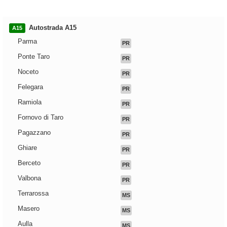
Autostrada A15
A15
Parma
PR
Ponte Taro
PR
Noceto
PR
Felegara
PR
Ramiola
PR
Fornovo di Taro
PR
Pagazzano
PR
Ghiare
PR
Berceto
PR
Valbona
PR
Terrarossa
MS
Masero
MS
Aulla
MS