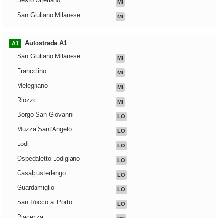
Sesto Ulteriano
MI
San Giuliano Milanese
MI
Autostrada A1
A1
San Giuliano Milanese
MI
Francolino
MI
Melegnano
MI
Riozzo
MI
Borgo San Giovanni
LO
Muzza Sant'Angelo
LO
Lodi
LO
Ospedaletto Lodigiano
LO
Casalpusterlengo
LO
Guardamiglio
LO
San Rocco al Porto
LO
Piacenza