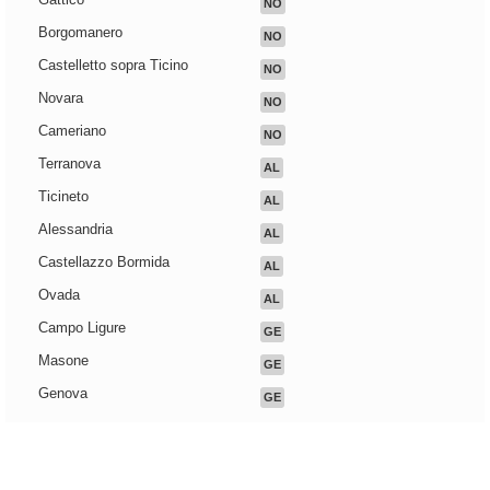
NO
Borgomanero
NO
Castelletto sopra Ticino
NO
Novara
NO
Cameriano
NO
Terranova
AL
Ticineto
AL
Alessandria
AL
Castellazzo Bormida
AL
Ovada
AL
Campo Ligure
GE
Masone
GE
Genova
GE