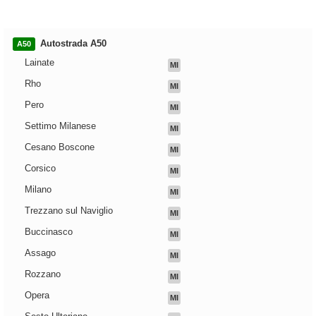
Autostrada A50
A50
Lainate
MI
Rho
MI
Pero
MI
Settimo Milanese
MI
Cesano Boscone
MI
Corsico
MI
Milano
MI
Trezzano sul Naviglio
MI
Buccinasco
MI
Assago
MI
Rozzano
MI
Opera
MI