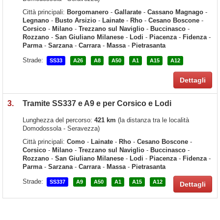
Città principali:
Borgomanero
-
Gallarate
-
Cassano Magnago
-
Legnano
-
Busto Arsizio
-
Lainate
-
Rho
-
Cesano Boscone
-
Corsico
-
Milano
-
Trezzano sul Naviglio
-
Buccinasco
-
Rozzano
-
San Giuliano Milanese
-
Lodi
-
Piacenza
-
Fidenza
-
Parma
-
Sarzana
-
Carrara
-
Massa
-
Pietrasanta
Strade:
SS33
A26
A8
A50
A1
A15
A12
Dettagli
3.
Tramite SS337 e A9 e per Corsico e Lodi
Lunghezza del percorso:
421 km
(la distanza tra le località
Domodossola - Seravezza)
Città principali:
Como
-
Lainate
-
Rho
-
Cesano Boscone
-
Corsico
-
Milano
-
Trezzano sul Naviglio
-
Buccinasco
-
Rozzano
-
San Giuliano Milanese
-
Lodi
-
Piacenza
-
Fidenza
-
Parma
-
Sarzana
-
Carrara
-
Massa
-
Pietrasanta
Strade:
SS337
A9
A50
A1
A15
A12
Dettagli