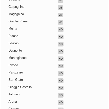
VB
Carpugnino
VB
Magognino
VB
Graglia Piana
VB
Meina
NO
Pisano
NO
Ghevio
NO
Dagnente
NO
Montrigiasco
NO
Invorio
NO
Paruzzaro
NO
San Grato
NO
Oleggio Castello
NO
Talonno
NO
Arona
NO
Gattico