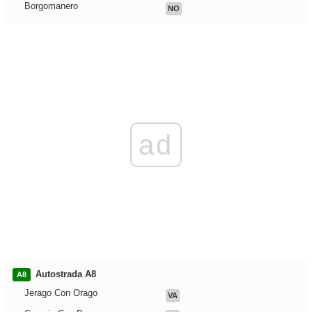
Borgomanero
NO
ad
Autostrada A8
A8
Jerago Con Orago
VA