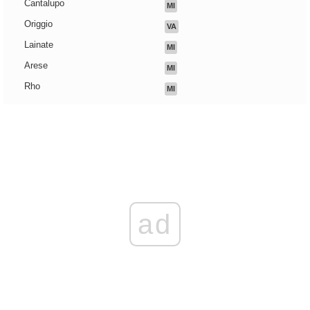
Cantalupo
MI
Origgio
VA
Lainate
MI
Arese
MI
Rho
MI
ad