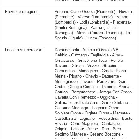
Province e regioni:
Verbano-Cusio-Ossola-(Piemonte) - Novara
(Piemonte) - Varese (Lombardia) - Milano
(Lombardia) - Lodi (Lombardia) - Piacenza-
(Emilia-Romagna) - Parma-(Emilia-
Romagna) - Massa-Carrara-(Toscana) - La
Spezia (Liguria) - Lucca (Toscana)
Località sul percorso:
Domodossola - Anzola d'Ossola VB - Gabbio - Cuzzago - Teglia-loia - Albo - Ornavasso - Gravellona Toce - Feriolo - Baveno - Stresa - Vezzo - Stropino - Carpugnino - Magognino - Graglia Piana - Meina - Pisano - Ghevio - Dagnente - Montrigiasco - Invorio - Paruzzaro - San Grato - Oleggio Castello - Talonno - Arona - Gattico - Borgomanero - Jerago Con Orago - Cavaria Con Premezzo - Oggiona - Gallarate - Solbiate Arno - Santo Stefano - Cassano Magnago - Fagnano Olona - Solbiate Olona