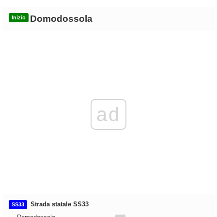
Domodossola
Inizio
ad
Strada statale SS33
SS33