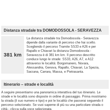
Distanza stradale tra DOMODOSSOLA - SERAVEZZA
La distanza stradale tra Domodossola - Seravezza
dipende dalla variante di percorso che hai scelto.
Scegliendo il percorso Tramite SS33 e A26 e per
Rapallo e Chiavari la distanza Domodossola -
381 km
Seravezza è di 381 km km. Il percorso descritto
conduce lungo le strade: SS33, A26, A7, e A12
attraverso le località: Borgomanero, Novara,
Alessandria, Genova, Rapallo, Chiavari, La Spezia,
Sarzana, Carrara, Massa, e Pietrasanta.
Itinerario – strade e località
A seguire presentiamo una panoramica interattiva del tuo itinerario. Le
strade e le località sono disposte in ordine di passaggio. Prima mostriamo
la strada (il suo numero e tipo) e poi le località che passerai seguendo il
percorso selezionato. Se vuoi saperne di più su una particolare strada o
città - clicca sulla voce selezionata.