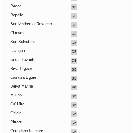
Recco
GE
Rapallo
GE
Sant'Andrea di Rovereto
GE
Chiavari
GE
San Salvatore
GE
Lavagna
GE
Sestri Levante
GE
Riva Trigoso
GE
Casarza Ligure
GE
Deiva Marina
SP
Mulino
SP
Ca' Mirò
SP
Ghiaia
SP
Piazza
SP
Carrodano Inferiore
SP