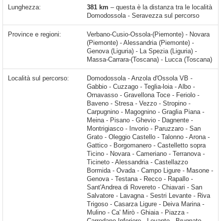
Lunghezza:
381 km
– questa è la distanza tra le località
Domodossola - Seravezza sul percorso
Province e regioni:
Verbano-Cusio-Ossola-(Piemonte) - Novara
(Piemonte) - Alessandria (Piemonte) -
Genova (Liguria) - La Spezia (Liguria) -
Massa-Carrara-(Toscana) - Lucca (Toscana)
Località sul percorso:
Domodossola - Anzola d'Ossola VB - Gabbio - Cuzzago - Teglia-loia - Albo - Ornavasso - Gravellona Toce - Feriolo - Baveno - Stresa - Vezzo - Stropino - Carpugnino - Magognino - Graglia Piana - Meina - Pisano - Ghevio - Dagnente - Montrigiasco - Invorio - Paruzzaro - San Grato - Oleggio Castello - Talonno - Arona - Gattico - Borgomanero - Castelletto sopra Ticino - Novara - Cameriano - Terranova - Ticineto - Alessandria - Castellazzo Bormida - Ovada - Campo Ligure