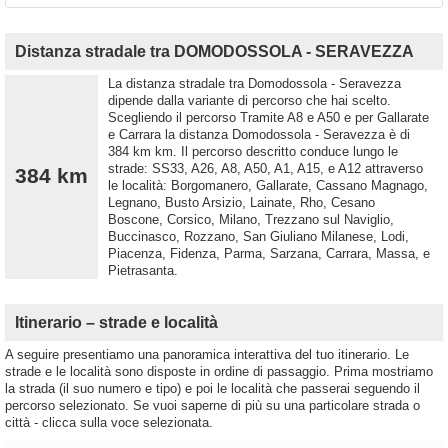
Distanza stradale tra DOMODOSSOLA - SERAVEZZA
La distanza stradale tra Domodossola - Seravezza
dipende dalla variante di percorso che hai scelto.
Scegliendo il percorso Tramite A8 e A50 e per Gallarate
e Carrara la distanza Domodossola - Seravezza è di
384 km km. Il percorso descritto conduce lungo le
strade: SS33, A26, A8, A50, A1, A15, e A12 attraverso
384 km
le località: Borgomanero, Gallarate, Cassano Magnago,
Legnano, Busto Arsizio, Lainate, Rho, Cesano
Boscone, Corsico, Milano, Trezzano sul Naviglio,
Buccinasco, Rozzano, San Giuliano Milanese, Lodi,
Piacenza, Fidenza, Parma, Sarzana, Carrara, Massa, e
Pietrasanta.
Itinerario – strade e località
A seguire presentiamo una panoramica interattiva del tuo itinerario. Le
strade e le località sono disposte in ordine di passaggio. Prima mostriamo
la strada (il suo numero e tipo) e poi le località che passerai seguendo il
percorso selezionato. Se vuoi saperne di più su una particolare strada o
città - clicca sulla voce selezionata.