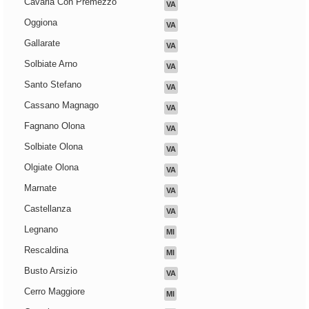
Cavaria Con Premezzo
VA
Oggiona
VA
Gallarate
VA
Solbiate Arno
VA
Santo Stefano
VA
Cassano Magnago
VA
Fagnano Olona
VA
Solbiate Olona
VA
Olgiate Olona
VA
Marnate
VA
Castellanza
VA
Legnano
MI
Rescaldina
MI
Busto Arsizio
VA
Cerro Maggiore
MI