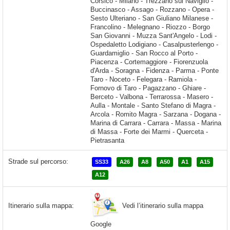
Strade sul percorso:
SS33
A26
A8
A50
A1
A15
A12
Vedi l’itinerario sulla mappa
Itinerario sulla mappa:
Google