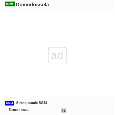
Domodossola
Inizio
ad
Strada statale SS33
SS33
Domodossola
VB