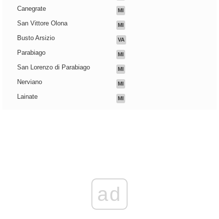
Canegrate
MI
San Vittore Olona
MI
Busto Arsizio
VA
Parabiago
MI
San Lorenzo di Parabiago
MI
Nerviano
MI
Lainate
MI
ad