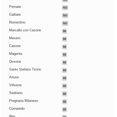
Pernate
NO
Galliate
NO
Romentino
NO
Marcallo con Casone
MI
Mesero
MI
Casone
MI
Magenta
MI
Ossona
MI
Santo Stefano Ticino
MI
Arluno
MI
Vittuone
MI
Sedriano
MI
Pregnana Milanese
MI
Cornaredo
MI
Rho