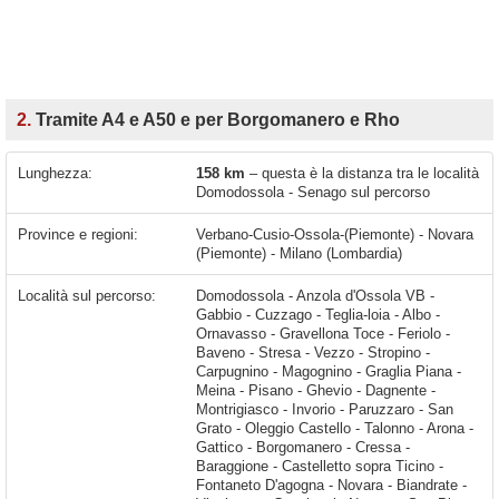
2.
Tramite A4 e A50 e per Borgomanero e Rho
Lunghezza:
158 km
– questa è la distanza tra le località
Domodossola - Senago sul percorso
Province e regioni:
Verbano-Cusio-Ossola-(Piemonte) - Novara
(Piemonte) - Milano (Lombardia)
Località sul percorso:
Domodossola - Anzola d'Ossola VB - Gabbio - Cuzzago - Teglia-loia - Albo - Ornavasso - Gravellona Toce - Feriolo - Baveno - Stresa - Vezzo - Stropino - Carpugnino - Magognino - Graglia Piana - Meina - Pisano - Ghevio - Dagnente - Montrigiasco - Invorio - Paruzzaro - San Grato - Oleggio Castello - Talonno - Arona - Gattico - Borgomanero - Cressa - Baraggione - Castelletto sopra Ticino - Fontaneto D'agogna - Novara - Biandrate - Vicolungo - Casaleggio Novara - San Pietro Mosezzo