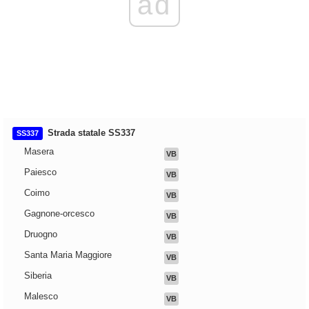
ad
Strada statale SS337
SS337
Masera
VB
Paiesco
VB
Coimo
VB
Gagnone-orcesco
VB
Druogno
VB
Santa Maria Maggiore
VB
Siberia
VB
Malesco
VB