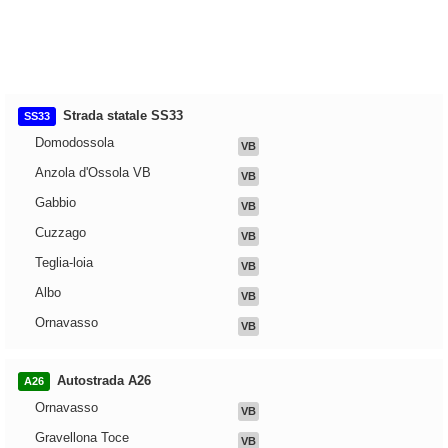
Strada statale SS33
SS33
Domodossola
VB
Anzola d'Ossola VB
VB
Gabbio
VB
Cuzzago
VB
Teglia-loia
VB
Albo
VB
Ornavasso
VB
Autostrada A26
A26
Ornavasso
VB
Gravellona Toce
VB