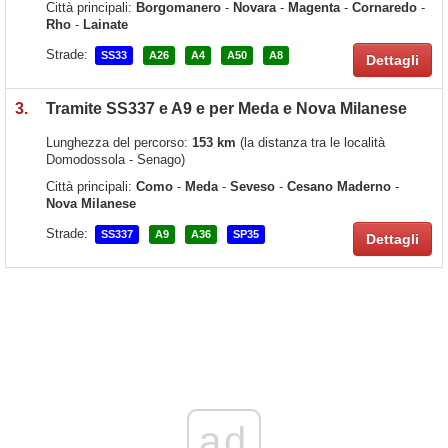
Città principali:
Borgomanero
-
Novara
-
Magenta
-
Cornaredo
-
Rho
-
Lainate
Strade:
SS33
A26
A4
A50
A8
Dettagli
3.
Tramite SS337 e A9 e per Meda e Nova Milanese
Lunghezza del percorso:
153 km
(la distanza tra le località
Domodossola - Senago)
Città principali:
Como
-
Meda
-
Seveso
-
Cesano Maderno
-
Nova Milanese
Strade:
SS337
A9
A36
SP35
Dettagli
ad