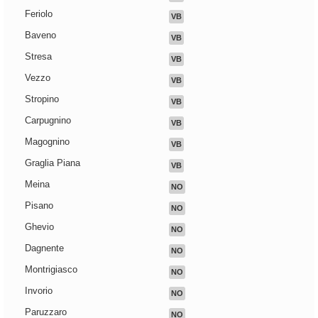
Feriolo
VB
Baveno
VB
Stresa
VB
Vezzo
VB
Stropino
VB
Carpugnino
VB
Magognino
VB
Graglia Piana
VB
Meina
NO
Pisano
NO
Ghevio
NO
Dagnente
NO
Montrigiasco
NO
Invorio
NO
Paruzzaro
NO