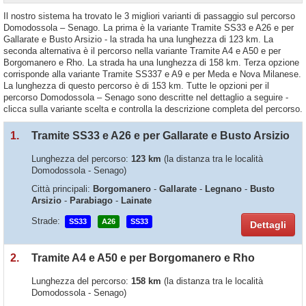
Il nostro sistema ha trovato le 3 migliori varianti di passaggio sul percorso
Domodossola – Senago. La prima è la variante Tramite SS33 e A26 e per
Gallarate e Busto Arsizio - la strada ha una lunghezza di 123 km. La
seconda alternativa è il percorso nella variante Tramite A4 e A50 e per
Borgomanero e Rho. La strada ha una lunghezza di 158 km. Terza opzione
corrisponde alla variante Tramite SS337 e A9 e per Meda e Nova Milanese.
La lunghezza di questo percorso è di 153 km. Tutte le opzioni per il
percorso Domodossola – Senago sono descritte nel dettaglio a seguire -
clicca sulla variante scelta e controlla la descrizione completa del percorso.
1.
Tramite SS33 e A26 e per Gallarate e Busto Arsizio
Lunghezza del percorso:
123 km
(la distanza tra le località
Domodossola - Senago)
Città principali:
Borgomanero
-
Gallarate
-
Legnano
-
Busto
Arsizio
-
Parabiago
-
Lainate
Strade:
SS33
A26
SS33
Dettagli
2.
Tramite A4 e A50 e per Borgomanero e Rho
Lunghezza del percorso:
158 km
(la distanza tra le località
Domodossola - Senago)