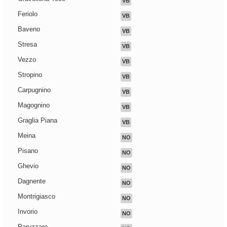
VB
Feriolo
VB
Baveno
VB
Stresa
VB
Vezzo
VB
Stropino
VB
Carpugnino
VB
Magognino
VB
Graglia Piana
VB
Meina
NO
Pisano
NO
Ghevio
NO
Dagnente
NO
Montrigiasco
NO
Invorio
NO
Paruzzaro