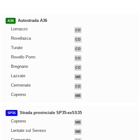
Autostrada A36
A36
Lomazzo
CO
Rovellasca
CO
Turate
CO
Rovello Porro
CO
Bregnano
CO
Lazzate
MB
Cermenate
CO
Copreno
MB
Strada provinciale SP35-exSS35
SP35
Copreno
MB
Lentate sul Seveso
MB
Cermenate