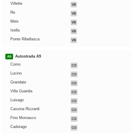
Villette
VB
Re
VB
Meis
VB
Isella
VB
Ponte Ribellasca
VB
Autostrada A9
A9
Como
CO
Lucino
CO
Grandate
CO
Villa Guardia
CO
Luisago
CO
Cassina Rizzardi
CO
Fino Mornasco
CO
Cadorago
CO