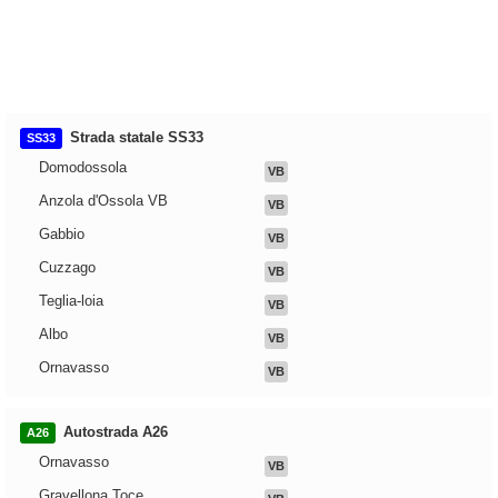
Strada statale SS33
SS33
Domodossola
VB
Anzola d'Ossola VB
VB
Gabbio
VB
Cuzzago
VB
Teglia-loia
VB
Albo
VB
Ornavasso
VB
Autostrada A26
A26
Ornavasso
VB
Gravellona Toce