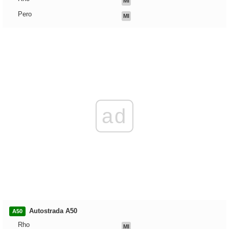
MI
Pero
MI
ad
Autostrada A50
A50
Rho
MI