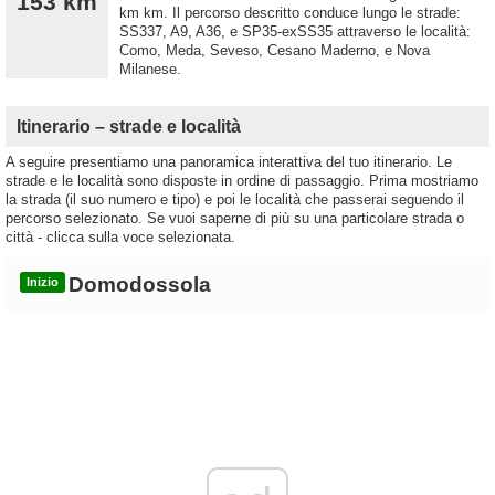
153 km
km km. Il percorso descritto conduce lungo le strade:
SS337, A9, A36, e SP35-exSS35 attraverso le località:
Como, Meda, Seveso, Cesano Maderno, e Nova
Milanese.
Itinerario – strade e località
A seguire presentiamo una panoramica interattiva del tuo itinerario. Le
strade e le località sono disposte in ordine di passaggio. Prima mostriamo
la strada (il suo numero e tipo) e poi le località che passerai seguendo il
percorso selezionato. Se vuoi saperne di più su una particolare strada o
città - clicca sulla voce selezionata.
Domodossola
Inizio