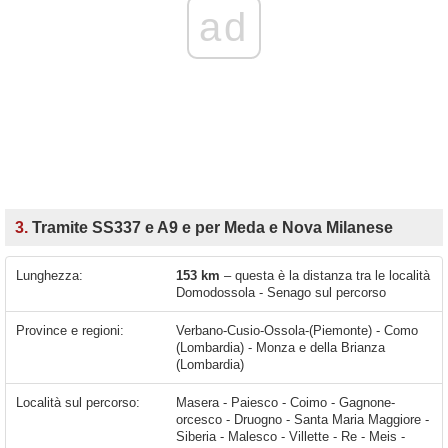
ad
3.
Tramite SS337 e A9 e per Meda e Nova Milanese
Lunghezza:
153 km
– questa è la distanza tra le località
Domodossola - Senago sul percorso
Province e regioni:
Verbano-Cusio-Ossola-(Piemonte) - Como
(Lombardia) - Monza e della Brianza
(Lombardia)
Località sul percorso:
Masera - Paiesco - Coimo - Gagnone-orcesco - Druogno - Santa Maria Maggiore - Siberia - Malesco - Villette - Re - Meis - Isella - Ponte Ribellasca - Como - Lucino - Grandate - Villa Guardia - Luisago - Cassina Rizzardi - Fino Mornasco - Cadorago - Guanzate - Caslino al Piano - Lomazzo - Cirimido - Rovello Porro - Rovellasca - Turate - Bregnano - Lazzate - Cermenate - Copreno - Lentate sul Seveso - Birago - Camnago - Barlassina - Meda