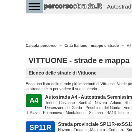
Autostrade 
Calcola percorso
Città Italiane - mappe e strade
Vit
VITTUONE - strade e mappa
Elenco delle strade di Vittuone
Ecco una lista delle strade più importanti di Vittuone. Verde per 
la strada scelta per vedere il suo itinerario.
Autostrada A4 - Autostrada Serenissi
A4
Torino - Chivasso - Santhià - Novara - Arluno - Rho
Desenzano del Garda - Peschiera del Garda - Vero
di Piave - Palmanova - Monfalcone - Sistiana - RA13 Trieste
Strada provinciale SP11R-exSS1
SP11R
Novara - Trecate - Magenta - Corbetta - Ba