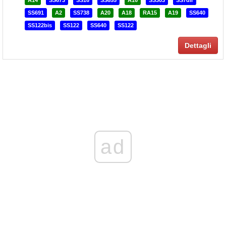
A14
SS673
SS16
SS655
A16
SS303
SS7dir
SS691
A2
SS738
A20
A18
RA15
A19
SS640
SS122bis
SS122
SS640
SS122
Dettagli
ad