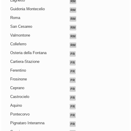
Laghetto
RM
Guidonia Montecelio
RM
Roma
RM
San Cesareo
RM
Valmontone
RM
Colleferro
RM
Osteria della Fontana
FR
Cartiera-Stazione
FR
Ferentino
FR
Frosinone
FR
Ceprano
FR
Castrocielo
FR
Aquino
FR
Pontecorvo
FR
Pignataro Interamna
FR