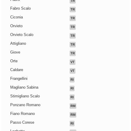
TR
Fabro Scalo
TR
Ciconia
TR
Orvieto
TR
Orvieto Scalo
TR
Attigliano
TR
Giove
TR
Orte
VT
Caldare
VT
Frangellini
RI
Magliano Sabina
RI
Stimigliano Scalo
RI
Ponzano Romano
RM
Fiano Romano
RM
Passo Corese
RI