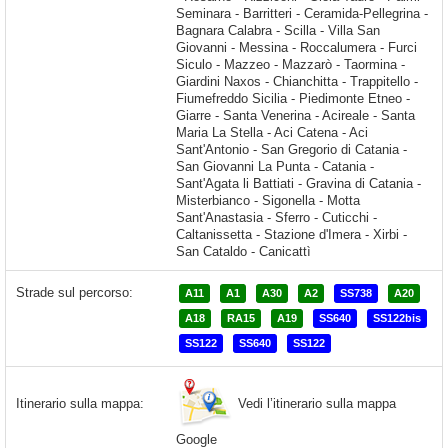
Strade sul percorso:
A11
A1
A30
A2
SS738
A20
A18
RA15
A19
SS640
SS122bis
SS122
SS640
SS122
Vedi l’itinerario sulla mappa
Itinerario sulla mappa:
Google