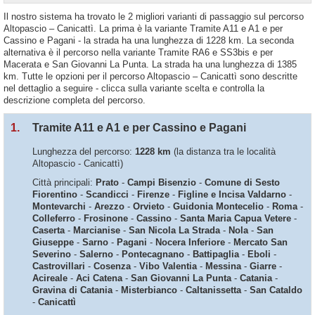
Il nostro sistema ha trovato le 2 migliori varianti di passaggio sul percorso
Altopascio – Canicattì. La prima è la variante Tramite A11 e A1 e per
Cassino e Pagani - la strada ha una lunghezza di 1228 km. La seconda
alternativa è il percorso nella variante Tramite RA6 e SS3bis e per
Macerata e San Giovanni La Punta. La strada ha una lunghezza di 1385
km. Tutte le opzioni per il percorso Altopascio – Canicattì sono descritte
nel dettaglio a seguire - clicca sulla variante scelta e controlla la
descrizione completa del percorso.
1.
Tramite A11 e A1 e per Cassino e Pagani
Lunghezza del percorso:
1228 km
(la distanza tra le località
Altopascio - Canicattì)
Città principali:
Prato
-
Campi Bisenzio
-
Comune di Sesto
Fiorentino
-
Scandicci
-
Firenze
-
Figline e Incisa Valdarno
-
Montevarchi
-
Arezzo
-
Orvieto
-
Guidonia Montecelio
-
Roma
-
Colleferro
-
Frosinone
-
Cassino
-
Santa Maria Capua Vetere
-
Caserta
-
Marcianise
-
San Nicola La Strada
-
Nola
-
San
Giuseppe
-
Sarno
-
Pagani
-
Nocera Inferiore
-
Mercato San
Severino
-
Salerno
-
Pontecagnano
-
Battipaglia
-
Eboli
-
Castrovillari
-
Cosenza
-
Vibo Valentia
-
Messina
-
Giarre
-
Acireale
-
Aci Catena
-
San Giovanni La Punta
-
Catania
-
Gravina di Catania
-
Misterbianco
-
Caltanissetta
-
San Cataldo
-
Canicattì