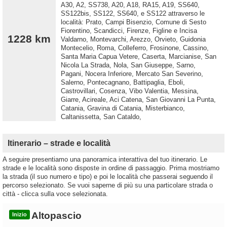
A30, A2, SS738, A20, A18, RA15, A19, SS640,
SS122bis, SS122, SS640, e SS122 attraverso le
località: Prato, Campi Bisenzio, Comune di Sesto
Fiorentino, Scandicci, Firenze, Figline e Incisa
1228 km
Valdarno, Montevarchi, Arezzo, Orvieto, Guidonia
Montecelio, Roma, Colleferro, Frosinone, Cassino,
Santa Maria Capua Vetere, Caserta, Marcianise, San
Nicola La Strada, Nola, San Giuseppe, Sarno,
Pagani, Nocera Inferiore, Mercato San Severino,
Salerno, Pontecagnano, Battipaglia, Eboli,
Castrovillari, Cosenza, Vibo Valentia, Messina,
Giarre, Acireale, Aci Catena, San Giovanni La Punta,
Catania, Gravina di Catania, Misterbianco,
Caltanissetta, San Cataldo,
Itinerario – strade e località
A seguire presentiamo una panoramica interattiva del tuo itinerario. Le
strade e le località sono disposte in ordine di passaggio. Prima mostriamo
la strada (il suo numero e tipo) e poi le località che passerai seguendo il
percorso selezionato. Se vuoi saperne di più su una particolare strada o
città - clicca sulla voce selezionata.
Altopascio
Inizio