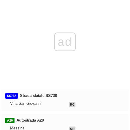
ad
Strada statale SS738
SS738
Villa San Giovanni
RC
Autostrada A20
A20
Messina
ME