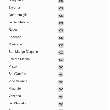
Bisignano
CS
Taverna
CS
Quattromiglia
CS
Santo Stefano
CS
Roges
CS
Cosenza
CS
Martirano
CZ
San Mango D'aquino
CZ
Falerna Marina
CZ
Pizzo
VV
Sant'Onofrio
VV
Vibo Valentia
VV
Maierato
VV
Vazzano
VV
Sant'Angelo
VV