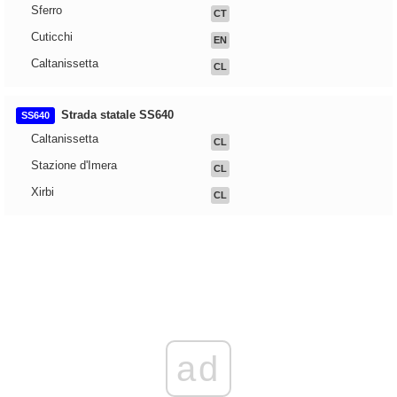
Sferro
CT
Cuticchi
EN
Caltanissetta
CL
Strada statale SS640
SS640
Caltanissetta
CL
Stazione d'Imera
CL
Xirbi
CL
ad