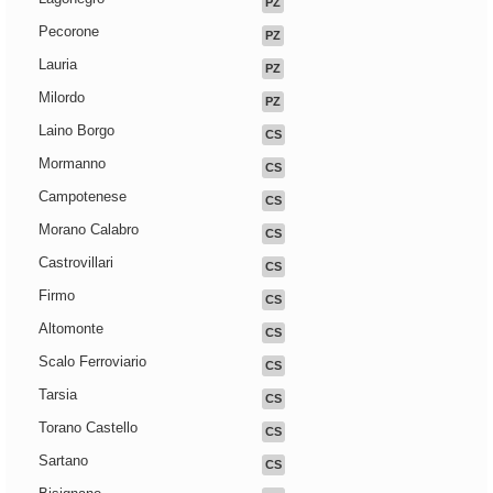
PZ
Pecorone
PZ
Lauria
PZ
Milordo
PZ
Laino Borgo
CS
Mormanno
CS
Campotenese
CS
Morano Calabro
CS
Castrovillari
CS
Firmo
CS
Altomonte
CS
Scalo Ferroviario
CS
Tarsia
CS
Torano Castello
CS
Sartano
CS