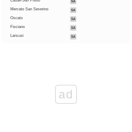
Casali-San Potito
SA
Mercato San Severino
SA
Oscato
SA
Fisciano
SA
Lancusi
SA
ad