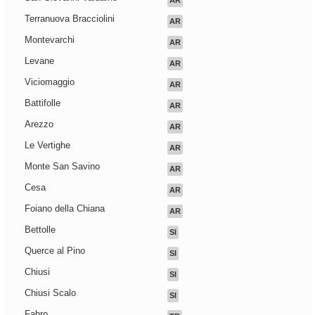
AR
Terranuova Bracciolini
AR
Montevarchi
AR
Levane
AR
Viciomaggio
AR
Battifolle
AR
Arezzo
AR
Le Vertighe
AR
Monte San Savino
AR
Cesa
AR
Foiano della Chiana
AR
Bettolle
SI
Querce al Pino
SI
Chiusi
SI
Chiusi Scalo
SI
Fabro