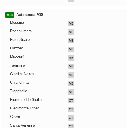
Autostrada A18
A18
Messina
ME
Roccalumera
ME
Furci Siculo
ME
Mazzeo
ME
Mazzarò
ME
Taormina
ME
Giardini Naxos
ME
Chianchitta
ME
Trappitello
ME
Fiumefreddo Sicilia
CT
Piedimonte Etneo
CT
Giarre
CT
Santa Venerina
CT