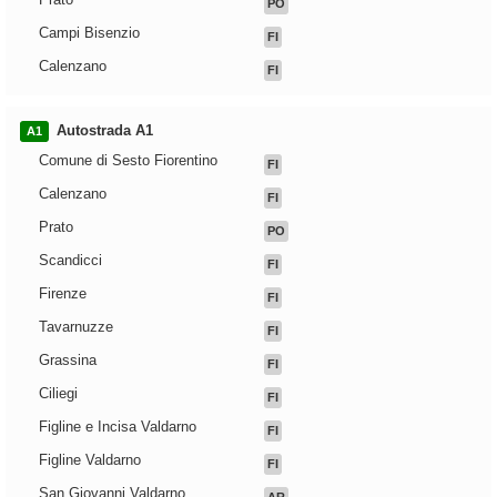
PO
Campi Bisenzio
FI
Calenzano
FI
Autostrada A1
A1
Comune di Sesto Fiorentino
FI
Calenzano
FI
Prato
PO
Scandicci
FI
Firenze
FI
Tavarnuzze
FI
Grassina
FI
Ciliegi
FI
Figline e Incisa Valdarno
FI
Figline Valdarno
FI
San Giovanni Valdarno