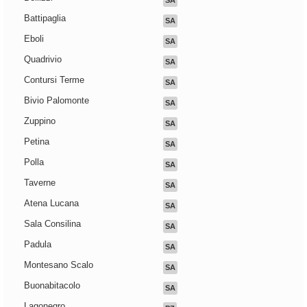
SA
Battipaglia
SA
Eboli
SA
Quadrivio
SA
Contursi Terme
SA
Bivio Palomonte
SA
Zuppino
SA
Petina
SA
Polla
SA
Taverne
SA
Atena Lucana
SA
Sala Consilina
SA
Padula
SA
Montesano Scalo
SA
Buonabitacolo
SA
Lagonegro