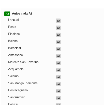
Autostrada A2
A2
Lancusi
SA
Penta
SA
Fisciano
SA
Bolano
SA
Baronissi
SA
Antessano
SA
Mercato San Severino
SA
Acquamela
SA
Salerno
SA
San Mango Piemonte
SA
Pontecagnano
SA
Sant'Antonio
SA
Bellizzi