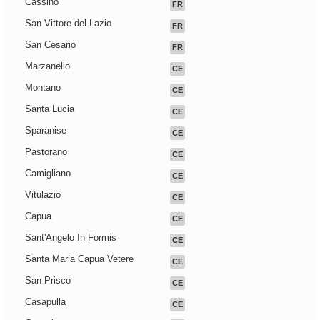
Cassino
FR
San Vittore del Lazio
FR
San Cesario
FR
Marzanello
CE
Montano
CE
Santa Lucia
CE
Sparanise
CE
Pastorano
CE
Camigliano
CE
Vitulazio
CE
Capua
CE
Sant'Angelo In Formis
CE
Santa Maria Capua Vetere
CE
San Prisco
CE
Casapulla
CE