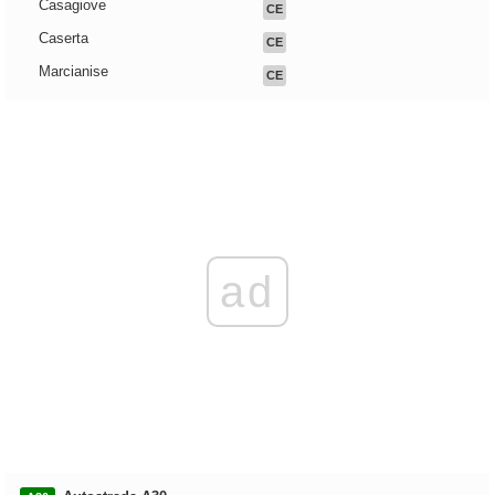
Casagiove
CE
Caserta
CE
Marcianise
CE
ad