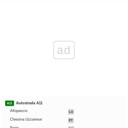
ad
Autostrada A11
A11
Altopascio
LU
Chiesina Uzzanese
PT
Prato