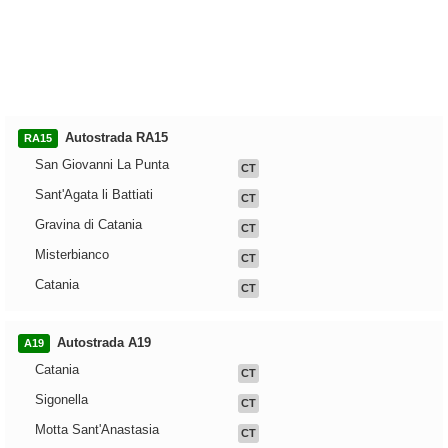
Autostrada RA15
RA15
San Giovanni La Punta
CT
Sant'Agata li Battiati
CT
Gravina di Catania
CT
Misterbianco
CT
Catania
CT
Autostrada A19
A19
Catania
CT
Sigonella
CT
Motta Sant'Anastasia
CT