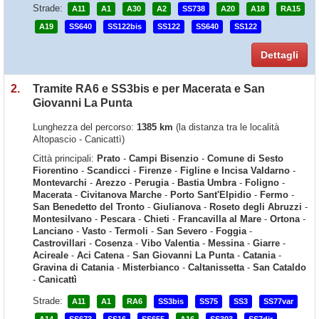
Strade:
A11
A1
A30
A2
SS738
A20
A18
RA15
A19
SS640
SS122bis
SS122
SS640
SS122
Dettagli
2.
Tramite RA6 e SS3bis e per Macerata e San
Giovanni La Punta
Lunghezza del percorso:
1385 km
(la distanza tra le località
Altopascio - Canicattì)
Città principali:
Prato
-
Campi Bisenzio
-
Comune di Sesto
Fiorentino
-
Scandicci
-
Firenze
-
Figline e Incisa Valdarno
-
Montevarchi
-
Arezzo
-
Perugia
-
Bastia Umbra
-
Foligno
-
Macerata
-
Civitanova Marche
-
Porto Sant'Elpidio
-
Fermo
-
San Benedetto del Tronto
-
Giulianova
-
Roseto degli Abruzzi
-
Montesilvano
-
Pescara
-
Chieti
-
Francavilla al Mare
-
Ortona
-
Lanciano
-
Vasto
-
Termoli
-
San Severo
-
Foggia
-
Castrovillari
-
Cosenza
-
Vibo Valentia
-
Messina
-
Giarre
-
Acireale
-
Aci Catena
-
San Giovanni La Punta
-
Catania
-
Gravina di Catania
-
Misterbianco
-
Caltanissetta
-
San Cataldo
-
Canicattì
Strade:
A11
A1
RA6
SS3bis
SS75
SS3
SS77var