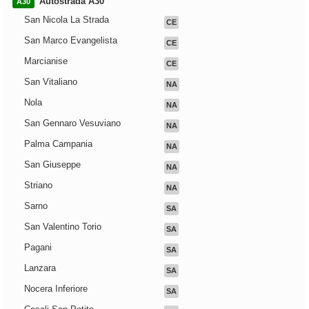
Autostrada A30
A30
San Nicola La Strada
CE
San Marco Evangelista
CE
Marcianise
CE
San Vitaliano
NA
Nola
NA
San Gennaro Vesuviano
NA
Palma Campania
NA
San Giuseppe
NA
Striano
NA
Sarno
SA
San Valentino Torio
SA
Pagani
SA
Lanzara
SA
Nocera Inferiore
SA