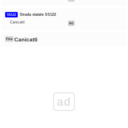
Strada statale SS122
SS122
Canicattì
AG
Canicattì
Fine
ad