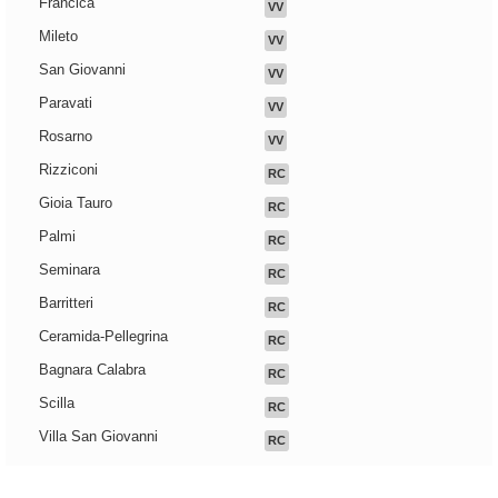
Francica
VV
Mileto
VV
San Giovanni
VV
Paravati
VV
Rosarno
VV
Rizziconi
RC
Gioia Tauro
RC
Palmi
RC
Seminara
RC
Barritteri
RC
Ceramida-Pellegrina
RC
Bagnara Calabra
RC
Scilla
RC
Villa San Giovanni
RC