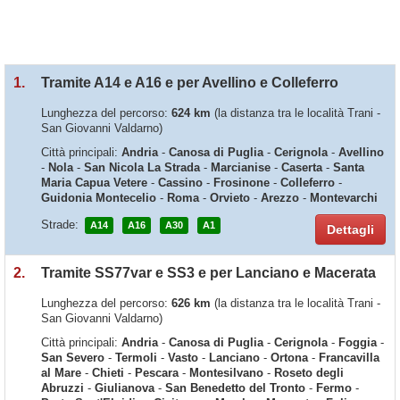
1.
Tramite A14 e A16 e per Avellino e Colleferro
Lunghezza del percorso:
624 km
(la distanza tra le località Trani -
San Giovanni Valdarno)
Città principali:
Andria
-
Canosa di Puglia
-
Cerignola
-
Avellino
-
Nola
-
San Nicola La Strada
-
Marcianise
-
Caserta
-
Santa
Maria Capua Vetere
-
Cassino
-
Frosinone
-
Colleferro
-
Guidonia Montecelio
-
Roma
-
Orvieto
-
Arezzo
-
Montevarchi
Strade:
A14
A16
A30
A1
Dettagli
2.
Tramite SS77var e SS3 e per Lanciano e Macerata
Lunghezza del percorso:
626 km
(la distanza tra le località Trani -
San Giovanni Valdarno)
Città principali:
Andria
-
Canosa di Puglia
-
Cerignola
-
Foggia
-
San Severo
-
Termoli
-
Vasto
-
Lanciano
-
Ortona
-
Francavilla
al Mare
-
Chieti
-
Pescara
-
Montesilvano
-
Roseto degli
Abruzzi
-
Giulianova
-
San Benedetto del Tronto
-
Fermo
-