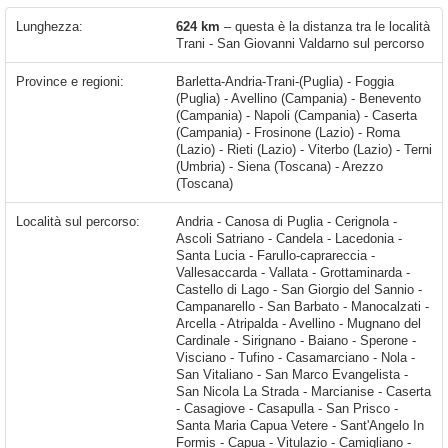
Lunghezza:
624 km
– questa è la distanza tra le località
Trani - San Giovanni Valdarno sul percorso
Province e regioni:
Barletta-Andria-Trani-(Puglia) - Foggia
(Puglia) - Avellino (Campania) - Benevento
(Campania) - Napoli (Campania) - Caserta
(Campania) - Frosinone (Lazio) - Roma
(Lazio) - Rieti (Lazio) - Viterbo (Lazio) - Terni
(Umbria) - Siena (Toscana) - Arezzo
(Toscana)
Località sul percorso:
Andria - Canosa di Puglia - Cerignola - Ascoli Satriano - Candela - Lacedonia - Santa Lucia - Farullo-caprareccia - Vallesaccarda - Vallata - Grottaminarda - Castello di Lago - San Giorgio del Sannio - Campanarello - San Barbato - Manocalzati - Arcella - Atripalda - Avellino - Mugnano del Cardinale - Sirignano - Baiano - Sperone - Visciano - Tufino - Casamarciano - Nola - San Vitaliano - San Marco Evangelista - San Nicola La Strada - Marcianise - Caserta - Casagiove - Casapulla - San Prisco - Santa Maria Capua Vetere - Sant'Angelo In Formis