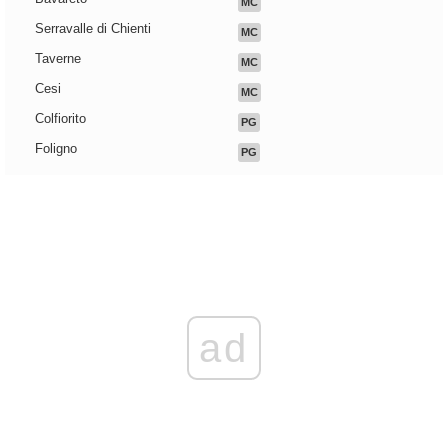
MC
Serravalle di Chienti
MC
Taverne
MC
Cesi
MC
Colfiorito
PG
Foligno
PG
ad