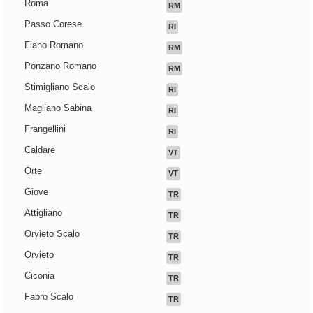
Roma
RM
Passo Corese
RI
Fiano Romano
RM
Ponzano Romano
RM
Stimigliano Scalo
RI
Magliano Sabina
RI
Frangellini
RI
Caldare
VT
Orte
VT
Giove
TR
Attigliano
TR
Orvieto Scalo
TR
Orvieto
TR
Ciconia
TR
Fabro Scalo
TR