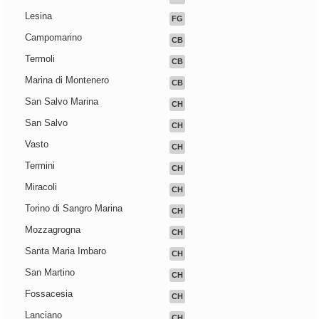
Lesina
FG
Campomarino
CB
Termoli
CB
Marina di Montenero
CB
San Salvo Marina
CH
San Salvo
CH
Vasto
CH
Termini
CH
Miracoli
CH
Torino di Sangro Marina
CH
Mozzagrogna
CH
Santa Maria Imbaro
CH
San Martino
CH
Fossacesia
CH
Lanciano
CH