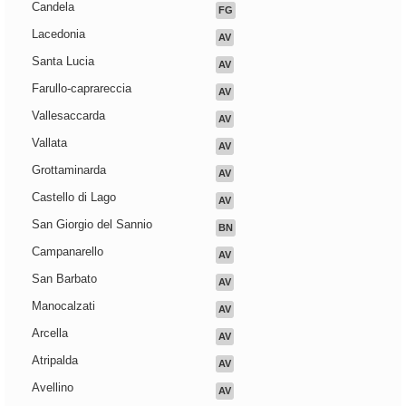
Candela
FG
Lacedonia
AV
Santa Lucia
AV
Farullo-caprareccia
AV
Vallesaccarda
AV
Vallata
AV
Grottaminarda
AV
Castello di Lago
AV
San Giorgio del Sannio
BN
Campanarello
AV
San Barbato
AV
Manocalzati
AV
Arcella
AV
Atripalda
AV
Avellino
AV