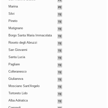
PE
Marina
PE
Silvi
TE
Pineto
TE
Mutignano
TE
Borgo Santa Maria Immacolata
TE
Roseto degli Abruzzi
TE
San Giovanni
TE
Santa Lucia
TE
Pagliare
TE
Colleranesco
TE
Giulianova
TE
Mosciano Sant'Angelo
TE
Tortoreto Lido
TE
Alba Adriatica
TE
Corropoli