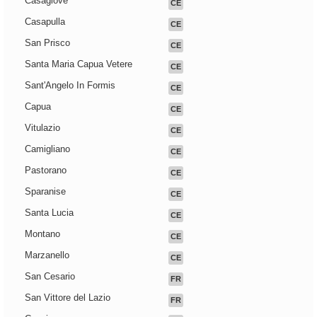
Casagiove
CE
Casapulla
CE
San Prisco
CE
Santa Maria Capua Vetere
CE
Sant'Angelo In Formis
CE
Capua
CE
Vitulazio
CE
Camigliano
CE
Pastorano
CE
Sparanise
CE
Santa Lucia
CE
Montano
CE
Marzanello
CE
San Cesario
FR
San Vittore del Lazio
FR