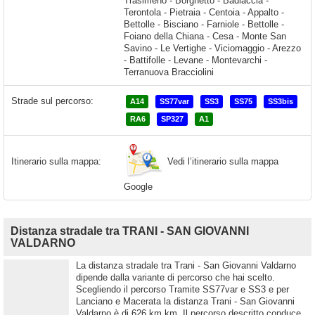
Strade sul percorso:
A14
SS77var
SS3
SS75
SS3bis
RA6
SP327
A1
Vedi l’itinerario sulla mappa
Itinerario sulla mappa:
Google
Distanza stradale tra TRANI - SAN GIOVANNI
VALDARNO
La distanza stradale tra Trani - San Giovanni Valdarno
dipende dalla variante di percorso che hai scelto.
Scegliendo il percorso Tramite SS77var e SS3 e per
Lanciano e Macerata la distanza Trani - San Giovanni
Valdarno è di 626 km km. Il percorso descritto conduce