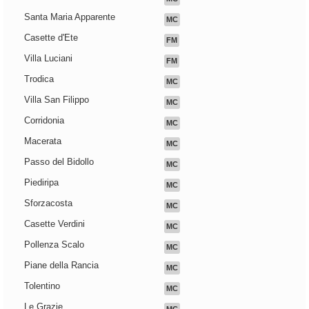
Santa Maria Apparente
MC
Casette d'Ete
FM
Villa Luciani
FM
Trodica
MC
Villa San Filippo
MC
Corridonia
MC
Macerata
MC
Passo del Bidollo
MC
Piediripa
MC
Sforzacosta
MC
Casette Verdini
MC
Pollenza Scalo
MC
Piane della Rancia
MC
Tolentino
MC
Le Grazie