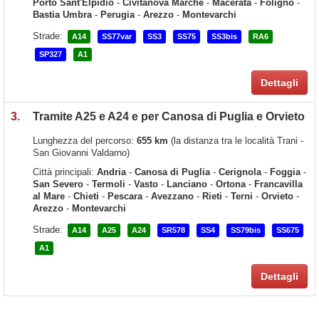
Porto Sant'Elpidio
-
Civitanova Marche
-
Macerata
-
Foligno
-
Bastia Umbra
-
Perugia
-
Arezzo
-
Montevarchi
Strade:
A14
SS77var
SS3
SS75
SS3bis
RA6
SP327
A1
Dettagli
3.
Tramite A25 e A24 e per Canosa di Puglia e Orvieto
Lunghezza del percorso:
655 km
(la distanza tra le località Trani -
San Giovanni Valdarno)
Città principali:
Andria
-
Canosa di Puglia
-
Cerignola
-
Foggia
-
San Severo
-
Termoli
-
Vasto
-
Lanciano
-
Ortona
-
Francavilla
al Mare
-
Chieti
-
Pescara
-
Avezzano
-
Rieti
-
Terni
-
Orvieto
-
Arezzo
-
Montevarchi
Strade:
A14
A25
A24
SR578
SS4
SS79bis
SS675
A1
Dettagli