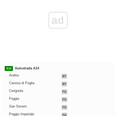
ad
Autostrada A14
A14
Andria
BT
Canosa di Puglia
BT
Cerignola
FG
Foggia
FG
San Severo
FG
Poggio Imperiale
FG