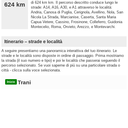
di 624 km km. Il percorso descritto conduce lungo le
624 km
strade: A14, A16, A30, e A1 attraverso le località:
Andria, Canosa di Puglia, Cerignola, Avellino, Nola, San
Nicola La Strada, Marcianise, Caserta, Santa Maria
Capua Vetere, Cassino, Frosinone, Colleferro, Guidonia
Montecelio, Roma, Orvieto, Arezzo, e Montevarchi.
Itinerario – strade e località
A seguire presentiamo una panoramica interattiva del tuo itinerario. Le
strade e le località sono disposte in ordine di passaggio. Prima mostriamo
la strada (il suo numero e tipo) e poi le località che passerai seguendo il
percorso selezionato. Se vuoi saperne di più su una particolare strada o
città - clicca sulla voce selezionata.
Trani
Inizio