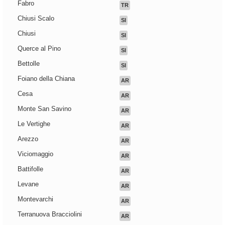
Fabro
TR
Chiusi Scalo
SI
Chiusi
SI
Querce al Pino
SI
Bettolle
SI
Foiano della Chiana
AR
Cesa
AR
Monte San Savino
AR
Le Vertighe
AR
Arezzo
AR
Viciomaggio
AR
Battifolle
AR
Levane
AR
Montevarchi
AR
Terranuova Bracciolini
AR