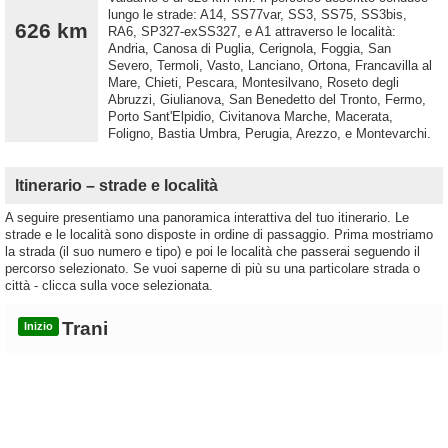
lungo le strade: A14, SS77var, SS3, SS75, SS3bis,
626 km
RA6, SP327-exSS327, e A1 attraverso le località:
Andria, Canosa di Puglia, Cerignola, Foggia, San
Severo, Termoli, Vasto, Lanciano, Ortona, Francavilla al
Mare, Chieti, Pescara, Montesilvano, Roseto degli
Abruzzi, Giulianova, San Benedetto del Tronto, Fermo,
Porto Sant'Elpidio, Civitanova Marche, Macerata,
Foligno, Bastia Umbra, Perugia, Arezzo, e Montevarchi.
Itinerario – strade e località
A seguire presentiamo una panoramica interattiva del tuo itinerario. Le
strade e le località sono disposte in ordine di passaggio. Prima mostriamo
la strada (il suo numero e tipo) e poi le località che passerai seguendo il
percorso selezionato. Se vuoi saperne di più su una particolare strada o
città - clicca sulla voce selezionata.
Trani
Inizio