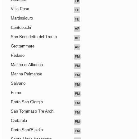
TE
Villa Rosa
TE
Martinsicuro
TE
Centobuchi
AP
San Benedetto del Tronto
AP
Grottammare
AP
Pedaso
FM
Marina di Altidona
FM
Marina Palmense
FM
Salvano
FM
Fermo
FM
Porto San Giorgio
FM
San Tommaso Tre Archi
FM
Cretarola
FM
Porto Sant'Elpidio
FM