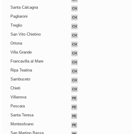
Santa Calcagna
CH
Pagliaroni
CH
Treglio
CH
San Vito Chietino
CH
Ortona
CH
Villa Grande
CH
Francavilla al Mare
CH
Ripa Teatina
CH
Sambuceto
CH
Chieti
CH
Villanova
PE
Pescara
PE
Santa Teresa
PE
Montesilvano
PE
San Martino Bassa