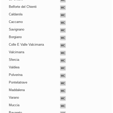
MC
Belforte del Chienti
MC
Caldarola
MC
Caccamo
MC
Savignano
MC
Borgiano
MC
Colle E Valle Valcimarra
MC
Valcimarra
MC
Sfercia
MC
Valdiea
MC
Polverina
MC
Pontelatrave
MC
Maddalena
MC
Varano
MC
Muccia
MC
Bavareto