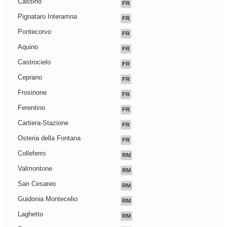
Cassino
FR
Pignataro Interamna
FR
Pontecorvo
FR
Aquino
FR
Castrocielo
FR
Ceprano
FR
Frosinone
FR
Ferentino
FR
Cartiera-Stazione
FR
Osteria della Fontana
FR
Colleferro
RM
Valmontone
RM
San Cesareo
RM
Guidonia Montecelio
RM
Laghetto
RM