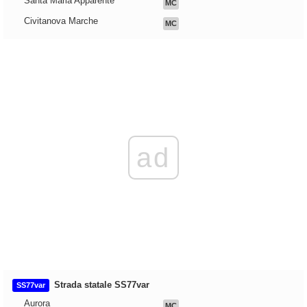
Santa Maria Apparente
MC
Civitanova Marche
MC
ad
Strada statale SS77var
SS77var
Aurora
MC