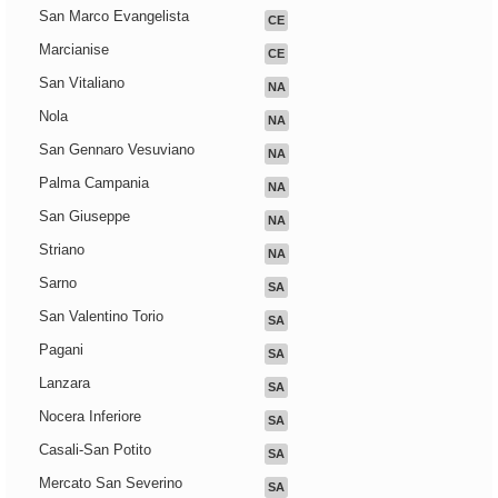
San Marco Evangelista
CE
Marcianise
CE
San Vitaliano
NA
Nola
NA
San Gennaro Vesuviano
NA
Palma Campania
NA
San Giuseppe
NA
Striano
NA
Sarno
SA
San Valentino Torio
SA
Pagani
SA
Lanzara
SA
Nocera Inferiore
SA
Casali-San Potito
SA
Mercato San Severino
SA