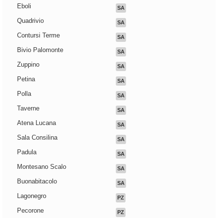
Eboli
SA
Quadrivio
SA
Contursi Terme
SA
Bivio Palomonte
SA
Zuppino
SA
Petina
SA
Polla
SA
Taverne
SA
Atena Lucana
SA
Sala Consilina
SA
Padula
SA
Montesano Scalo
SA
Buonabitacolo
SA
Lagonegro
PZ
Pecorone
PZ