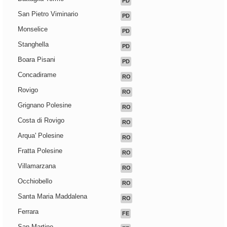
PD
San Pietro Viminario
PD
Monselice
PD
Stanghella
PD
Boara Pisani
PD
Concadirame
RO
Rovigo
RO
Grignano Polesine
RO
Costa di Rovigo
RO
Arqua' Polesine
RO
Fratta Polesine
RO
Villamarzana
RO
Occhiobello
RO
Santa Maria Maddalena
RO
Ferrara
FE
San Martino