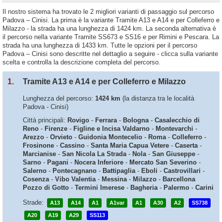
Il nostro sistema ha trovato le 2 migliori varianti di passaggio sul percorso
Padova – Cinisi. La prima è la variante Tramite A13 e A14 e per Colleferro e
Milazzo - la strada ha una lunghezza di 1424 km. La seconda alternativa è
il percorso nella variante Tramite SS673 e SS16 e per Rimini e Pescara. La
strada ha una lunghezza di 1433 km. Tutte le opzioni per il percorso
Padova – Cinisi sono descritte nel dettaglio a seguire - clicca sulla variante
scelta e controlla la descrizione completa del percorso.
1.
Tramite A13 e A14 e per Colleferro e Milazzo
Lunghezza del percorso:
1424 km
(la distanza tra le località
Padova - Cinisi)
Città principali:
Rovigo
-
Ferrara
-
Bologna
-
Casalecchio di
Reno
-
Firenze
-
Figline e Incisa Valdarno
-
Montevarchi
-
Arezzo
-
Orvieto
-
Guidonia Montecelio
-
Roma
-
Colleferro
-
Frosinone
-
Cassino
-
Santa Maria Capua Vetere
-
Caserta
-
Marcianise
-
San Nicola La Strada
-
Nola
-
San Giuseppe
-
Sarno
-
Pagani
-
Nocera Inferiore
-
Mercato San Severino
-
Salerno
-
Pontecagnano
-
Battipaglia
-
Eboli
-
Castrovillari
-
Cosenza
-
Vibo Valentia
-
Messina
-
Milazzo
-
Barcellona
Pozzo di Gotto
-
Termini Imerese
-
Bagheria
-
Palermo
-
Carini
Strade:
A13
A14
A1
A1var
A1
A30
A2
SS738
A20
A19
A29
SS113