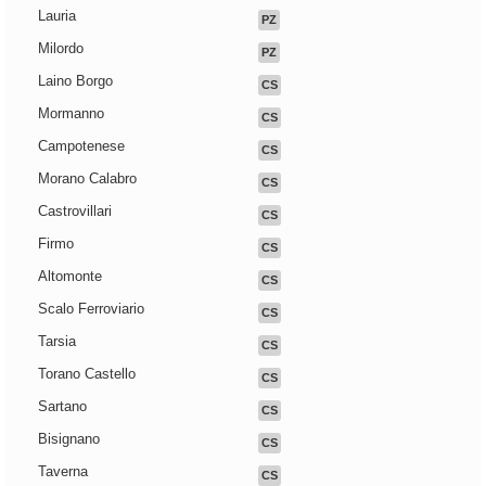
Lauria
PZ
Milordo
PZ
Laino Borgo
CS
Mormanno
CS
Campotenese
CS
Morano Calabro
CS
Castrovillari
CS
Firmo
CS
Altomonte
CS
Scalo Ferroviario
CS
Tarsia
CS
Torano Castello
CS
Sartano
CS
Bisignano
CS
Taverna
CS