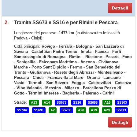
Dettagli
2.
Tramite SS673 e SS16 e per Rimini e Pescara
Lunghezza del percorso:
1433 km
(la distanza tra le località
Padova - Cinisi)
Città principali:
Rovigo
-
Ferrara
-
Bologna
-
San Lazzaro di
Savena
-
Castel San Pietro Terme
-
Imola
-
Faenza
-
Forlì
-
Santarcangelo di Romagna
-
Rimini
-
Riccione
-
Pesaro
-
Fano
-
Senigallia
-
Falconara Marittima
-
Ancona
-
Civitanova
Marche
-
Porto Sant'Elpidio
-
Fermo
-
San Benedetto del
Tronto
-
Giulianova
-
Roseto degli Abruzzi
-
Montesilvano
-
Pescara
-
Chieti
-
Francavilla al Mare
-
Ortona
-
Lanciano
-
Vasto
-
Termoli
-
San Severo
-
Foggia
-
Castrovillari
-
Cosenza
-
Vibo Valentia
-
Messina
-
Milazzo
-
Barcellona Pozzo di
Gotto
-
Termini Imerese
-
Bagheria
-
Palermo
-
Carini
Strade:
A13
A14
SS673
SS16
SS655
A16
SS303
SS7dir
SS691
A2
SS738
A20
A19
A29
SS113
Dettagli