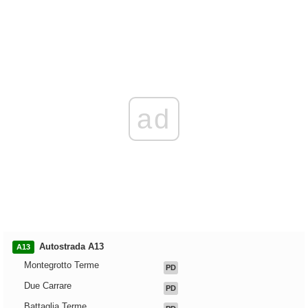
ad
Autostrada A13
A13
Montegrotto Terme
PD
Due Carrare
PD
Battaglia Terme