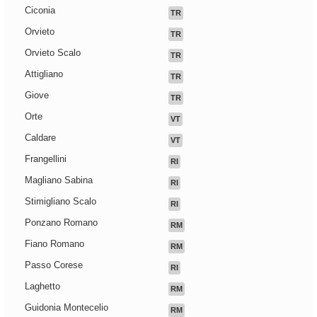
Ciconia
TR
Orvieto
TR
Orvieto Scalo
TR
Attigliano
TR
Giove
TR
Orte
VT
Caldare
VT
Frangellini
RI
Magliano Sabina
RI
Stimigliano Scalo
RI
Ponzano Romano
RM
Fiano Romano
RM
Passo Corese
RI
Laghetto
RM
Guidonia Montecelio
RM