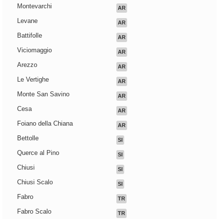
Montevarchi
AR
Levane
AR
Battifolle
AR
Viciomaggio
AR
Arezzo
AR
Le Vertighe
AR
Monte San Savino
AR
Cesa
AR
Foiano della Chiana
AR
Bettolle
SI
Querce al Pino
SI
Chiusi
SI
Chiusi Scalo
SI
Fabro
TR
Fabro Scalo
TR