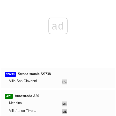
ad
Strada statale SS738
SS738
Villa San Giovanni
RC
Autostrada A20
A20
Messina
ME
Villafranca Tirrena
ME