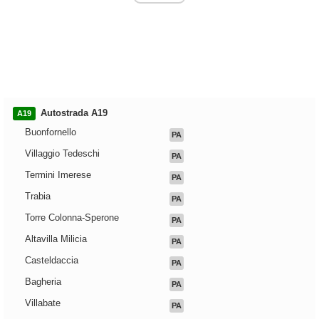
Autostrada A19
A19
Buonfornello
PA
Villaggio Tedeschi
PA
Termini Imerese
PA
Trabia
PA
Torre Colonna-Sperone
PA
Altavilla Milicia
PA
Casteldaccia
PA
Bagheria
PA
Villabate
PA