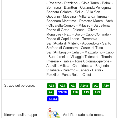
Strade sul percorso:
A13
A14
A1
A1var
A1
A30
A2
SS738
A20
A19
A29
SS113
Vedi l’itinerario sulla mappa
Itinerario sulla mappa: