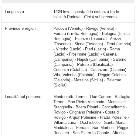
Lunghezza:
1424 km
– questa è la distanza tra le
località Padova - Cinisi sul percorso
Province e regioni:
Padova (Veneto) - Rovigo (Veneto) -
Ferrara-(Emilia-Romagna) - Bologna-(Emilia-
Romagna) - Firenze (Toscana) - Arezzo
(Toscana) - Siena (Toscana) - Terni (Umbria)
- Viterbo (Lazio) - Rieti (Lazio) - Roma
(Lazio) - Frosinone (Lazio) - Caserta
(Campania) - Napoli (Campania) - Salerno
(Campania) - Potenza (Basilicata) -
Cosenza (Calabria) - Catanzaro (Calabria) -
Vibo Valentia (Calabria) - Reggio Calabria
(Calabria) - Messina (Sicilia) - Palermo
(Sicilia)
Località sul percorso:
Montegrotto Terme - Due Carrare - Battaglia Terme - San Pietro Viminario - Monselice - Stanghella - Boara Pisani - Concadirame - Rovigo - Grignano Polesine - Costa di Rovigo - Arqua' Polesine - Fratta Polesine - Villamarzana - Occhiobello - Santa Maria Maddalena - Ferrara - San Martino - Poggio Renatico - San Pietro In Casale - Altedo - Lovoleto - Funo - Castel Maggiore - Bologna - Casalecchio di Reno - Riale - Zola Predosa - Sasso Marconi - Rioveggio - Castiglione dei Pepoli - Cavallina - Firenze - Grassina - Tavarnuzze - Ciliegi - Figline e Incisa Valdarno