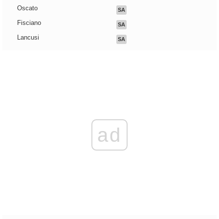
Oscato
SA
Fisciano
SA
Lancusi
SA
ad