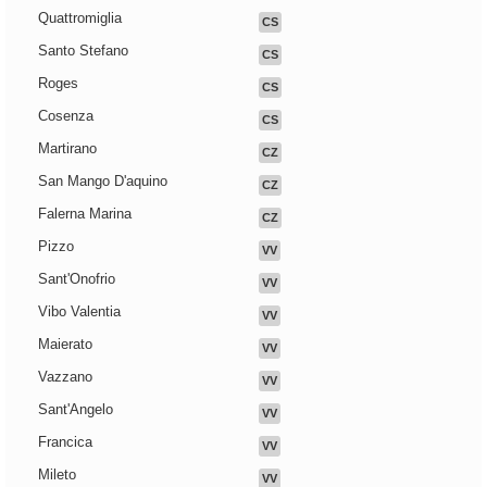
Quattromiglia
CS
Santo Stefano
CS
Roges
CS
Cosenza
CS
Martirano
CZ
San Mango D'aquino
CZ
Falerna Marina
CZ
Pizzo
VV
Sant'Onofrio
VV
Vibo Valentia
VV
Maierato
VV
Vazzano
VV
Sant'Angelo
VV
Francica
VV
Mileto
VV