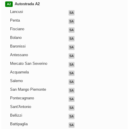
Autostrada A2
A2
Lancusi
SA
Penta
SA
Fisciano
SA
Bolano
SA
Baronissi
SA
Antessano
SA
Mercato San Severino
SA
Acquamela
SA
Salerno
SA
San Mango Piemonte
SA
Pontecagnano
SA
Sant'Antonio
SA
Bellizzi
SA
Battipaglia
SA