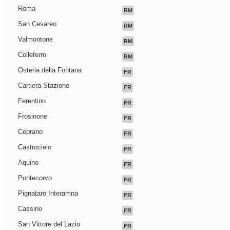
Roma
RM
San Cesareo
RM
Valmontone
RM
Colleferro
RM
Osteria della Fontana
FR
Cartiera-Stazione
FR
Ferentino
FR
Frosinone
FR
Ceprano
FR
Castrocielo
FR
Aquino
FR
Pontecorvo
FR
Pignataro Interamna
FR
Cassino
FR
San Vittore del Lazio
FR