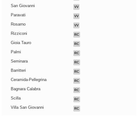
San Giovanni
VV
Paravati
VV
Rosarno
VV
Rizziconi
RC
Gioia Tauro
RC
Palmi
RC
Seminara
RC
Barritteri
RC
Ceramida-Pellegrina
RC
Bagnara Calabra
RC
Scilla
RC
Villa San Giovanni
RC