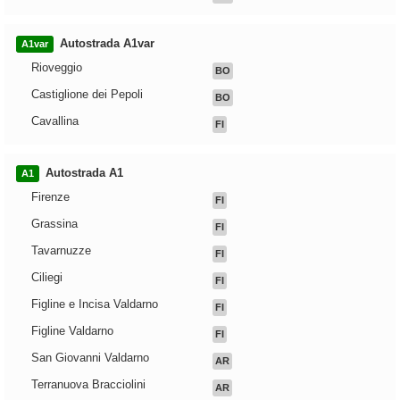
Autostrada A1var
A1var
Rioveggio
BO
Castiglione dei Pepoli
BO
Cavallina
FI
Autostrada A1
A1
Firenze
FI
Grassina
FI
Tavarnuzze
FI
Ciliegi
FI
Figline e Incisa Valdarno
FI
Figline Valdarno
FI
San Giovanni Valdarno
AR
Terranuova Bracciolini
AR