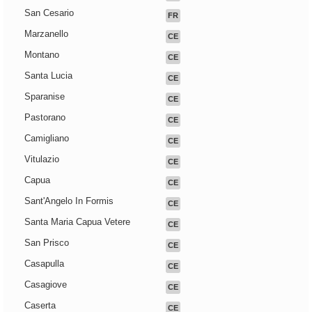
San Cesario
FR
Marzanello
CE
Montano
CE
Santa Lucia
CE
Sparanise
CE
Pastorano
CE
Camigliano
CE
Vitulazio
CE
Capua
CE
Sant'Angelo In Formis
CE
Santa Maria Capua Vetere
CE
San Prisco
CE
Casapulla
CE
Casagiove
CE
Caserta
CE