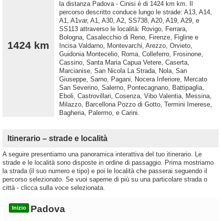
la distanza Padova - Cinisi è di 1424 km km. Il
percorso descritto conduce lungo le strade: A13, A14,
A1, A1var, A1, A30, A2, SS738, A20, A19, A29, e
SS113 attraverso le località: Rovigo, Ferrara,
Bologna, Casalecchio di Reno, Firenze, Figline e
1424 km
Incisa Valdarno, Montevarchi, Arezzo, Orvieto,
Guidonia Montecelio, Roma, Colleferro, Frosinone,
Cassino, Santa Maria Capua Vetere, Caserta,
Marcianise, San Nicola La Strada, Nola, San
Giuseppe, Sarno, Pagani, Nocera Inferiore, Mercato
San Severino, Salerno, Pontecagnano, Battipaglia,
Eboli, Castrovillari, Cosenza, Vibo Valentia, Messina,
Milazzo, Barcellona Pozzo di Gotto, Termini Imerese,
Bagheria, Palermo, e Carini.
Itinerario – strade e località
A seguire presentiamo una panoramica interattiva del tuo itinerario. Le
strade e le località sono disposte in ordine di passaggio. Prima mostriamo
la strada (il suo numero e tipo) e poi le località che passerai seguendo il
percorso selezionato. Se vuoi saperne di più su una particolare strada o
città - clicca sulla voce selezionata.
Padova
Inizio