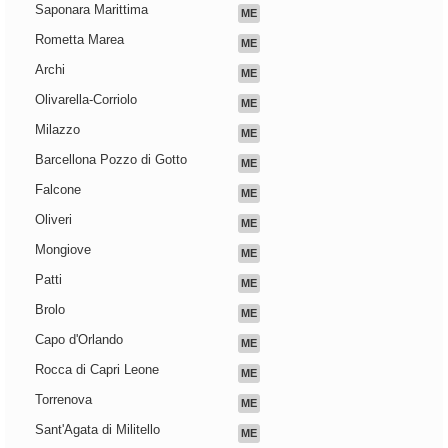
Saponara Marittima
ME
Rometta Marea
ME
Archi
ME
Olivarella-Corriolo
ME
Milazzo
ME
Barcellona Pozzo di Gotto
ME
Falcone
ME
Oliveri
ME
Mongiove
ME
Patti
ME
Brolo
ME
Capo d'Orlando
ME
Rocca di Capri Leone
ME
Torrenova
ME
Sant'Agata di Militello
ME