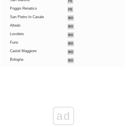
FE
Poggio Renatico
FE
San Pietro In Casale
BO
Altedo
BO
Lovoleto
BO
Funo
BO
Castel Maggiore
BO
Bologna
BO
ad