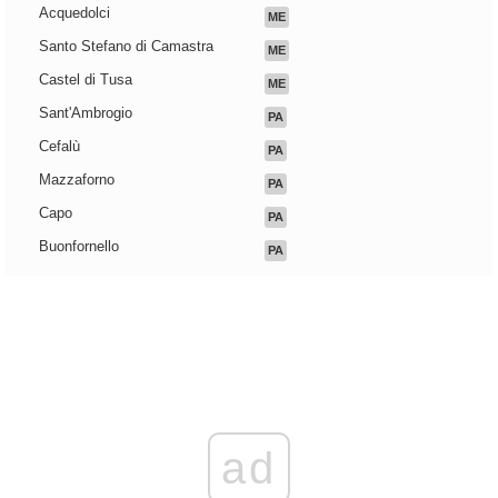
Acquedolci
ME
Santo Stefano di Camastra
ME
Castel di Tusa
ME
Sant'Ambrogio
PA
Cefalù
PA
Mazzaforno
PA
Capo
PA
Buonfornello
PA
ad