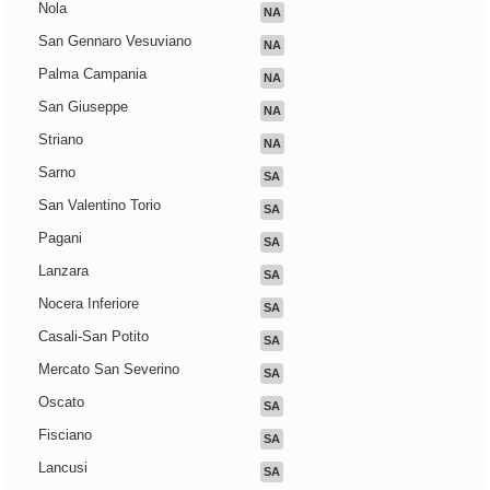
Nola
NA
San Gennaro Vesuviano
NA
Palma Campania
NA
San Giuseppe
NA
Striano
NA
Sarno
SA
San Valentino Torio
SA
Pagani
SA
Lanzara
SA
Nocera Inferiore
SA
Casali-San Potito
SA
Mercato San Severino
SA
Oscato
SA
Fisciano
SA
Lancusi
SA