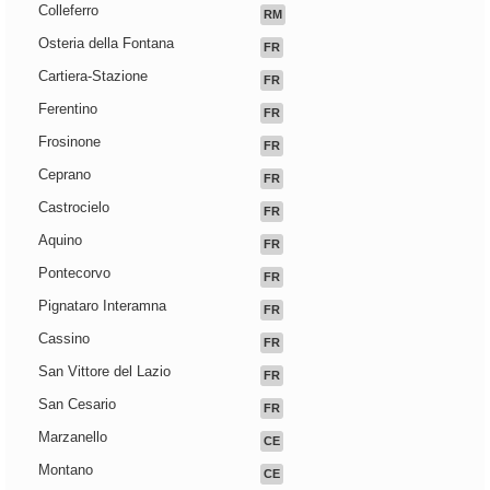
Colleferro
RM
Osteria della Fontana
FR
Cartiera-Stazione
FR
Ferentino
FR
Frosinone
FR
Ceprano
FR
Castrocielo
FR
Aquino
FR
Pontecorvo
FR
Pignataro Interamna
FR
Cassino
FR
San Vittore del Lazio
FR
San Cesario
FR
Marzanello
CE
Montano
CE