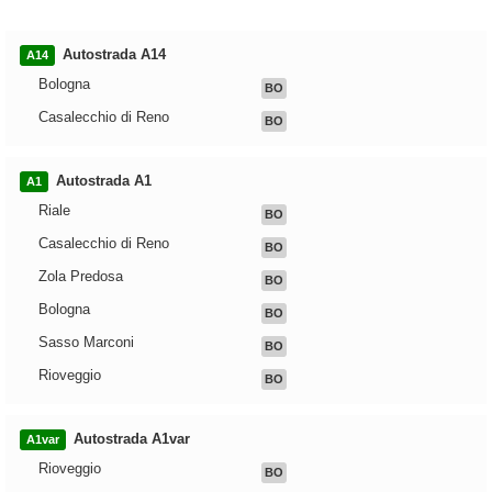
Autostrada A14
A14
Bologna
BO
Casalecchio di Reno
BO
Autostrada A1
A1
Riale
BO
Casalecchio di Reno
BO
Zola Predosa
BO
Bologna
BO
Sasso Marconi
BO
Rioveggio
BO
Autostrada A1var
A1var
Rioveggio
BO