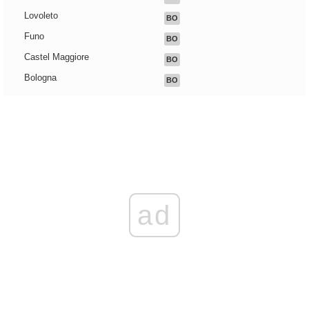
Lovoleto
BO
Funo
BO
Castel Maggiore
BO
Bologna
BO
ad