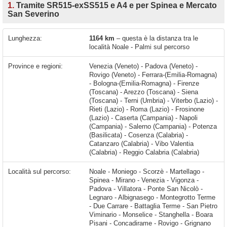
1.
Tramite SR515-exSS515 e A4 e per Spinea e Mercato
San Severino
Lunghezza:
1164 km
– questa è la distanza tra le
località Noale - Palmi sul percorso
Province e regioni:
Venezia (Veneto) - Padova (Veneto) -
Rovigo (Veneto) - Ferrara-(Emilia-Romagna)
- Bologna-(Emilia-Romagna) - Firenze
(Toscana) - Arezzo (Toscana) - Siena
(Toscana) - Terni (Umbria) - Viterbo (Lazio) -
Rieti (Lazio) - Roma (Lazio) - Frosinone
(Lazio) - Caserta (Campania) - Napoli
(Campania) - Salerno (Campania) - Potenza
(Basilicata) - Cosenza (Calabria) -
Catanzaro (Calabria) - Vibo Valentia
(Calabria) - Reggio Calabria (Calabria)
Località sul percorso:
Noale - Moniego - Scorzè - Martellago - Spinea - Mirano - Venezia - Vigonza - Padova - Villatora - Ponte San Nicolò - Legnaro - Albignasego - Montegrotto Terme - Due Carrare - Battaglia Terme - San Pietro Viminario - Monselice - Stanghella - Boara Pisani - Concadirame - Rovigo - Grignano Polesine - Costa di Rovigo - Arqua' Polesine - Villamarzana - Fratta Polesine - Occhiobello - Santa Maria Maddalena - Ferrara - San Martino - Poggio Renatico - San Pietro In Casale - Altedo - Lovoleto - Funo - Castel Maggiore -