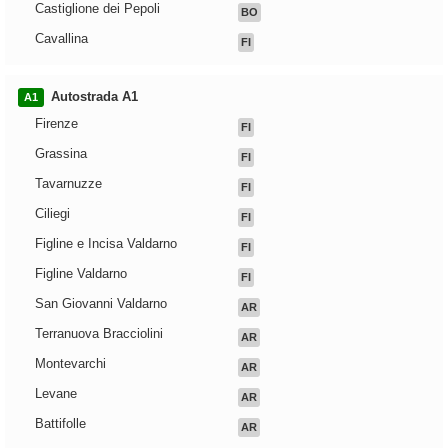
Castiglione dei Pepoli
BO
Cavallina
FI
Autostrada A1
A1
Firenze
FI
Grassina
FI
Tavarnuzze
FI
Ciliegi
FI
Figline e Incisa Valdarno
FI
Figline Valdarno
FI
San Giovanni Valdarno
AR
Terranuova Bracciolini
AR
Montevarchi
AR
Levane
AR
Battifolle
AR