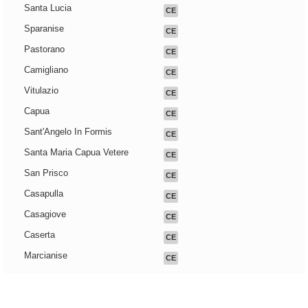
Santa Lucia
CE
Sparanise
CE
Pastorano
CE
Camigliano
CE
Vitulazio
CE
Capua
CE
Sant'Angelo In Formis
CE
Santa Maria Capua Vetere
CE
San Prisco
CE
Casapulla
CE
Casagiove
CE
Caserta
CE
Marcianise
CE