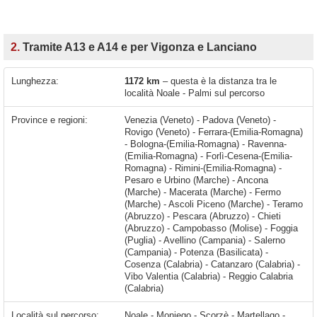
2.
Tramite A13 e A14 e per Vigonza e Lanciano
Lunghezza:
1172 km
– questa è la distanza tra le
località Noale - Palmi sul percorso
Province e regioni:
Venezia (Veneto) - Padova (Veneto) -
Rovigo (Veneto) - Ferrara-(Emilia-Romagna)
- Bologna-(Emilia-Romagna) - Ravenna-
(Emilia-Romagna) - Forlì-Cesena-(Emilia-
Romagna) - Rimini-(Emilia-Romagna) -
Pesaro e Urbino (Marche) - Ancona
(Marche) - Macerata (Marche) - Fermo
(Marche) - Ascoli Piceno (Marche) - Teramo
(Abruzzo) - Pescara (Abruzzo) - Chieti
(Abruzzo) - Campobasso (Molise) - Foggia
(Puglia) - Avellino (Campania) - Salerno
(Campania) - Potenza (Basilicata) -
Cosenza (Calabria) - Catanzaro (Calabria) -
Vibo Valentia (Calabria) - Reggio Calabria
(Calabria)
Località sul percorso:
Noale - Moniego - Scorzè - Martellago - Spinea - Mirano - Venezia - Vigonza - Padova - Villatora - Ponte San Nicolò - Legnaro - Albignasego - Montegrotto Terme - Due Carrare - Battaglia Terme - San Pietro Viminario - Monselice - Stanghella - Boara Pisani - Concadirame - Rovigo - Grignano Polesine - Costa di Rovigo - Arqua' Polesine - Villamarzana - Fratta Polesine - Occhiobello - Santa Maria Maddalena - Ferrara - San Martino - Poggio Renatico - San Pietro In Casale - Altedo - Lovoleto - Funo - Castel Maggiore -