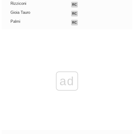
Rizziconi
RC
Gioia Tauro
RC
Palmi
RC
ad