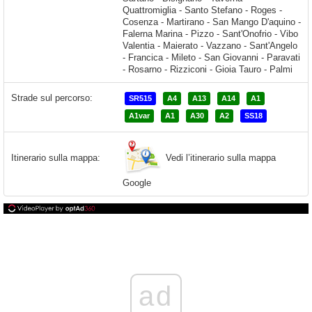
Strade sul percorso:
SR515
A4
A13
A14
A1
A1var
A1
A30
A2
SS18
Vedi l’itinerario sulla mappa
Itinerario sulla mappa:
Google
ad