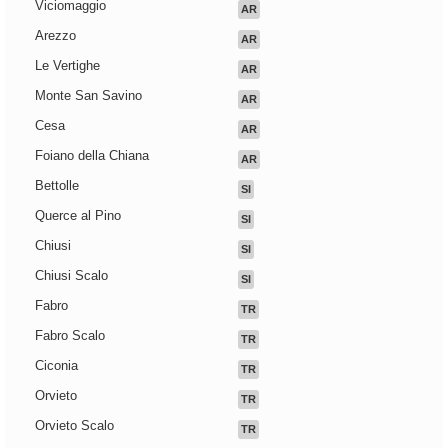
Viciomaggio
AR
Arezzo
AR
Le Vertighe
AR
Monte San Savino
AR
Cesa
AR
Foiano della Chiana
AR
Bettolle
SI
Querce al Pino
SI
Chiusi
SI
Chiusi Scalo
SI
Fabro
TR
Fabro Scalo
TR
Ciconia
TR
Orvieto
TR
Orvieto Scalo
TR