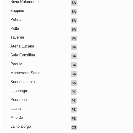
Bivio Palomonte
SA
Zuppino
SA
Petina
SA
Polla
SA
Taverne
SA
Atena Lucana
SA
Sala Consilina
SA
Padula
SA
Montesano Scalo
SA
Buonabitacolo
SA
Lagonegro
PZ
Pecorone
PZ
Lauria
PZ
Milordo
PZ
Laino Borgo
CS