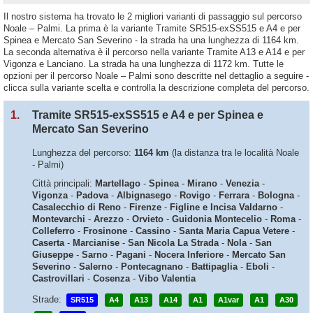
Il nostro sistema ha trovato le 2 migliori varianti di passaggio sul percorso
Noale – Palmi. La prima è la variante Tramite SR515-exSS515 e A4 e per
Spinea e Mercato San Severino - la strada ha una lunghezza di 1164 km.
La seconda alternativa è il percorso nella variante Tramite A13 e A14 e per
Vigonza e Lanciano. La strada ha una lunghezza di 1172 km. Tutte le
opzioni per il percorso Noale – Palmi sono descritte nel dettaglio a seguire -
clicca sulla variante scelta e controlla la descrizione completa del percorso.
1.
Tramite SR515-exSS515 e A4 e per Spinea e
Mercato San Severino
Lunghezza del percorso:
1164 km
(la distanza tra le località Noale
- Palmi)
Città principali:
Martellago
-
Spinea
-
Mirano
-
Venezia
-
Vigonza
-
Padova
-
Albignasego
-
Rovigo
-
Ferrara
-
Bologna
-
Casalecchio di Reno
-
Firenze
-
Figline e Incisa Valdarno
-
Montevarchi
-
Arezzo
-
Orvieto
-
Guidonia Montecelio
-
Roma
-
Colleferro
-
Frosinone
-
Cassino
-
Santa Maria Capua Vetere
-
Caserta
-
Marcianise
-
San Nicola La Strada
-
Nola
-
San
Giuseppe
-
Sarno
-
Pagani
-
Nocera Inferiore
-
Mercato San
Severino
-
Salerno
-
Pontecagnano
-
Battipaglia
-
Eboli
-
Castrovillari
-
Cosenza
-
Vibo Valentia
Strade:
SR515
A4
A13
A14
A1
A1var
A1
A30