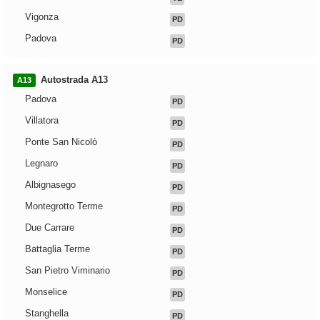
Vigonza
PD
Padova
PD
Autostrada A13
A13
Padova
PD
Villatora
PD
Ponte San Nicolò
PD
Legnaro
PD
Albignasego
PD
Montegrotto Terme
PD
Due Carrare
PD
Battaglia Terme
PD
San Pietro Viminario
PD
Monselice
PD
Stanghella
PD