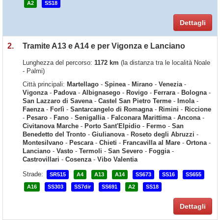
A2
SS18
Dettagli
2.
Tramite A13 e A14 e per Vigonza e Lanciano
Lunghezza del percorso:
1172 km
(la distanza tra le località Noale
- Palmi)
Città principali:
Martellago
-
Spinea
-
Mirano
-
Venezia
-
Vigonza
-
Padova
-
Albignasego
-
Rovigo
-
Ferrara
-
Bologna
-
San Lazzaro di Savena
-
Castel San Pietro Terme
-
Imola
-
Faenza
-
Forlì
-
Santarcangelo di Romagna
-
Rimini
-
Riccione
-
Pesaro
-
Fano
-
Senigallia
-
Falconara Marittima
-
Ancona
-
Civitanova Marche
-
Porto Sant'Elpidio
-
Fermo
-
San
Benedetto del Tronto
-
Giulianova
-
Roseto degli Abruzzi
-
Montesilvano
-
Pescara
-
Chieti
-
Francavilla al Mare
-
Ortona
-
Lanciano
-
Vasto
-
Termoli
-
San Severo
-
Foggia
-
Castrovillari
-
Cosenza
-
Vibo Valentia
Strade:
SR515
A4
A13
A14
SS673
SS16
SS655
A16
SS303
SS7dir
SS691
A2
SS18
Dettagli