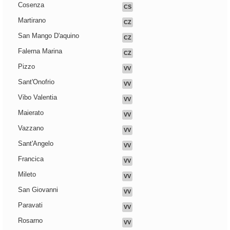
Cosenza
CS
Martirano
CZ
San Mango D'aquino
CZ
Falerna Marina
CZ
Pizzo
VV
Sant'Onofrio
VV
Vibo Valentia
VV
Maierato
VV
Vazzano
VV
Sant'Angelo
VV
Francica
VV
Mileto
VV
San Giovanni
VV
Paravati
VV
Rosarno
VV