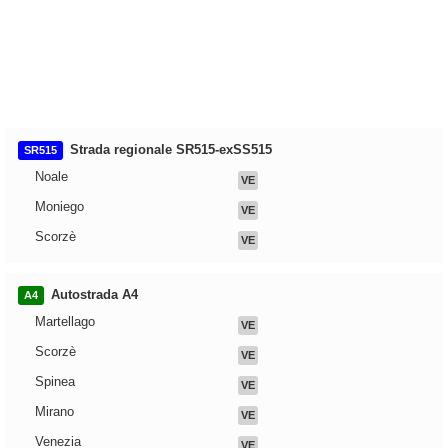
Strada regionale SR515-exSS515
SR515
Noale
VE
Moniego
VE
Scorzè
VE
Autostrada A4
A4
Martellago
VE
Scorzè
VE
Spinea
VE
Mirano
VE
Venezia
VE