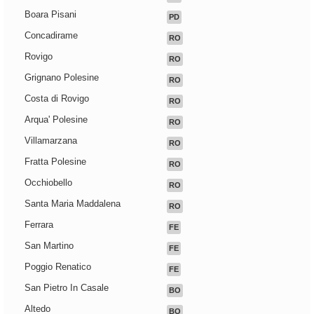
Boara Pisani
PD
Concadirame
RO
Rovigo
RO
Grignano Polesine
RO
Costa di Rovigo
RO
Arqua' Polesine
RO
Villamarzana
RO
Fratta Polesine
RO
Occhiobello
RO
Santa Maria Maddalena
RO
Ferrara
FE
San Martino
FE
Poggio Renatico
FE
San Pietro In Casale
BO
Altedo
BO