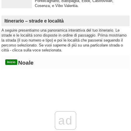
Pontecagnano, Battipaglia, Eboli, Castrovillari,
Cosenza, e Vibo Valentia.
Itinerario – strade e località
A seguire presentiamo una panoramica interattiva del tuo itinerario. Le
strade e le località sono disposte in ordine di passaggio. Prima mostriamo
la strada (il suo numero e tipo) e poi le località che passerai seguendo il
percorso selezionato. Se vuoi saperne di più su una particolare strada o
città - clicca sulla voce selezionata.
Noale
Inizio
ad