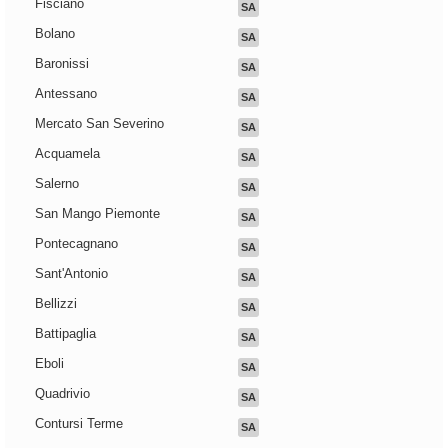
Fisciano
SA
Bolano
SA
Baronissi
SA
Antessano
SA
Mercato San Severino
SA
Acquamela
SA
Salerno
SA
San Mango Piemonte
SA
Pontecagnano
SA
Sant'Antonio
SA
Bellizzi
SA
Battipaglia
SA
Eboli
SA
Quadrivio
SA
Contursi Terme
SA