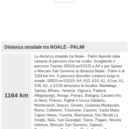
Distanza stradale tra NOALE - PALMI
La distanza stradale tra Noale - Palmi dipende dalla
variante di percorso che hai scelto. Scegliendo il
percorso Tramite SR515-exSS515 e A4 e per Spinea
e Mercato San Severino la distanza Noale - Palmi è di
1164 km km. Il percorso descritto conduce lungo le
strade: SR515-exSS515, A4, A13, A14, A1, A1var, A1,
A30, A2, e SS18 attraverso le località: Martellago,
Spinea, Mirano, Venezia, Vigonza, Padova,
1164 km
Albignasego, Rovigo, Ferrara, Bologna, Casalecchio
di Reno, Firenze, Figline e Incisa Valdarno,
Montevarchi, Arezzo, Orvieto, Guidonia Montecelio,
Roma, Colleferro, Frosinone, Cassino, Santa Maria
Capua Vetere, Caserta, Marcianise, San Nicola La
Strada, Nola, San Giuseppe, Sarno, Pagani, Nocera
Inferiore, Mercato San Severino, Salerno,