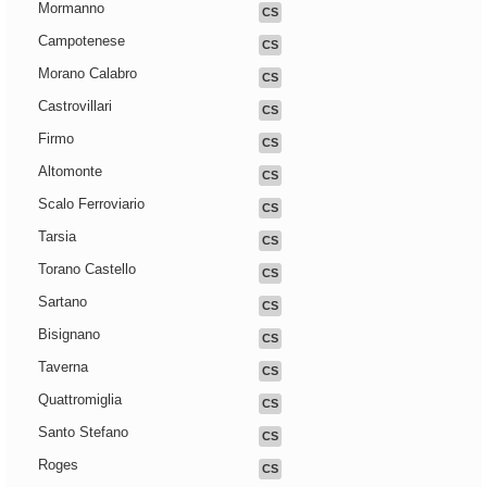
Mormanno
CS
Campotenese
CS
Morano Calabro
CS
Castrovillari
CS
Firmo
CS
Altomonte
CS
Scalo Ferroviario
CS
Tarsia
CS
Torano Castello
CS
Sartano
CS
Bisignano
CS
Taverna
CS
Quattromiglia
CS
Santo Stefano
CS
Roges
CS