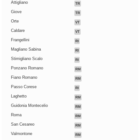
Attigliano
TR
Giove
TR
Orte
VT
Caldare
VT
Frangellini
RI
Magliano Sabina
RI
Stimigliano Scalo
RI
Ponzano Romano
RM
Fiano Romano
RM
Passo Corese
RI
Laghetto
RM
Guidonia Montecelio
RM
Roma
RM
San Cesareo
RM
Valmontone
RM