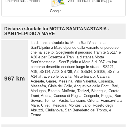
Vedi l’itinerario sulla mappa
Itinerario sulla mappa:
Google
Distanza stradale tra MOTTA SANT'ANASTASIA -
SANT'ELPIDIO A MARE
La distanza stradale tra Motta Sant'Anastasia -
Sant'Elpidio a Mare dipende dalla variante di percorso
che hai scelto. Scegliendo il percorso Tramite SS114 e
A20 e per Cosenza e Trani la distanza Motta
Sant'Anastasia - Sant'Elpidio a Mare è di 967 km km. Il
percorso descritto conduce lungo le strade: SS121,
A18, SS114, A20, SS738, A2, SS534, SS106, SS7, e
A14 attraverso le località: Misterbianco, Catania,
967 km
Acireale, Giarre, Messina, Vibo Valentia, Cosenza,
Massafra, Gioia del Colle, Acquaviva delle Fonti, Bari,
Modugno, Bitonto, Molfetta, Terlizzi, Bisceglie, Corato,
Trani, Andria, Canosa di Puglia, Cerignola, Foggia, San
Severo, Termoli, Vasto, Lanciano, Ortona, Francavilla al
Mare, Chieti, Pescara, Montesilvano, Roseto degli
Abruzzi, Giulianova, San Benedetto del Tronto, e
Fermo.