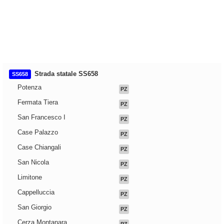
Strada statale SS658
SS658
Potenza
PZ
Fermata Tiera
PZ
San Francesco I
PZ
Case Palazzo
PZ
Case Chiangali
PZ
San Nicola
PZ
Limitone
PZ
Cappelluccia
PZ
San Giorgio
PZ
Cerza Montanara