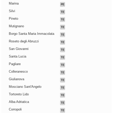
Marina
PE
Silvi
TE
Pineto
TE
Mutignano
TE
Borgo Santa Maria Immacolata
TE
Roseto degli Abruzzi
TE
San Giovanni
TE
Santa Lucia
TE
Pagliare
TE
Colleranesco
TE
Giulianova
TE
Mosciano Sant'Angelo
TE
Tortoreto Lido
TE
Alba Adriatica
TE
Corropoli
TE