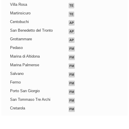
Villa Rosa
TE
Martinsicuro
TE
Centobuchi
AP
San Benedetto del Tronto
AP
Grottammare
AP
Pedaso
FM
Marina di Altidona
FM
Marina Palmense
FM
Salvano
FM
Fermo
FM
Porto San Giorgio
FM
San Tommaso Tre Archi
FM
Cretarola
FM