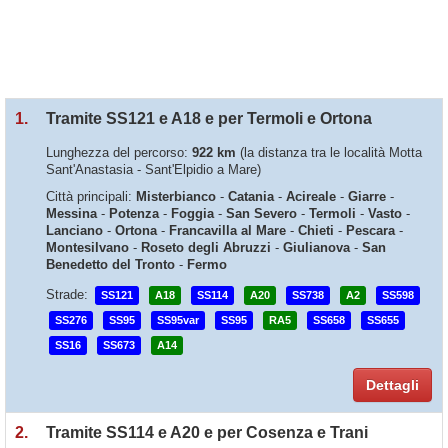
1.
Tramite SS121 e A18 e per Termoli e Ortona
Lunghezza del percorso:
922 km
(la distanza tra le località Motta
Sant'Anastasia - Sant'Elpidio a Mare)
Città principali:
Misterbianco
-
Catania
-
Acireale
-
Giarre
-
Messina
-
Potenza
-
Foggia
-
San Severo
-
Termoli
-
Vasto
-
Lanciano
-
Ortona
-
Francavilla al Mare
-
Chieti
-
Pescara
-
Montesilvano
-
Roseto degli Abruzzi
-
Giulianova
-
San
Benedetto del Tronto
-
Fermo
Strade:
SS121
A18
SS114
A20
SS738
A2
SS598
SS276
SS95
SS95var
SS95
RA5
SS658
SS655
SS16
SS673
A14
Dettagli
2.
Tramite SS114 e A20 e per Cosenza e Trani