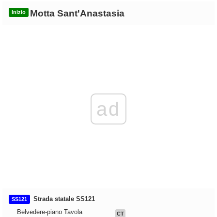
Motta Sant'Anastasia
Inizio
ad
Strada statale SS121
SS121
Belvedere-piano Tavola
CT