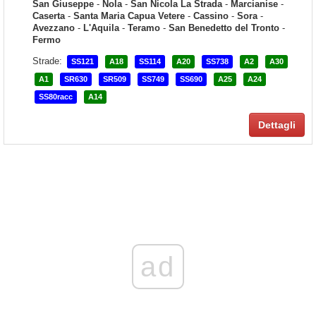
San Giuseppe
-
Nola
-
San Nicola La Strada
-
Marcianise
-
Caserta
-
Santa Maria Capua Vetere
-
Cassino
-
Sora
-
Avezzano
-
L'Aquila
-
Teramo
-
San Benedetto del Tronto
-
Fermo
Strade:
SS121
A18
SS114
A20
SS738
A2
A30
A1
SR630
SR509
SS749
SS690
A25
A24
SS80racc
A14
Dettagli
ad