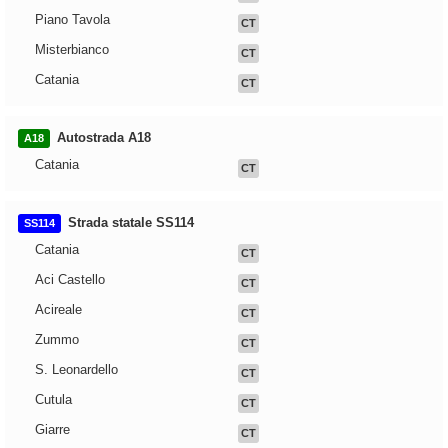
Piano Tavola
CT
Misterbianco
CT
Catania
CT
Autostrada A18
A18
Catania
CT
Strada statale SS114
SS114
Catania
CT
Aci Castello
CT
Acireale
CT
Zummo
CT
S. Leonardello
CT
Cutula
CT
Giarre
CT