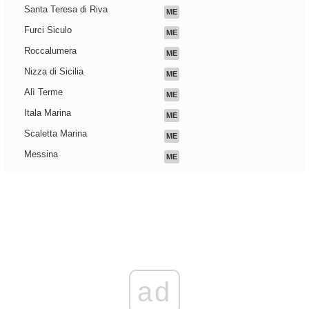
Santa Teresa di Riva
ME
Furci Siculo
ME
Roccalumera
ME
Nizza di Sicilia
ME
Alì Terme
ME
Itala Marina
ME
Scaletta Marina
ME
Messina
ME
ad