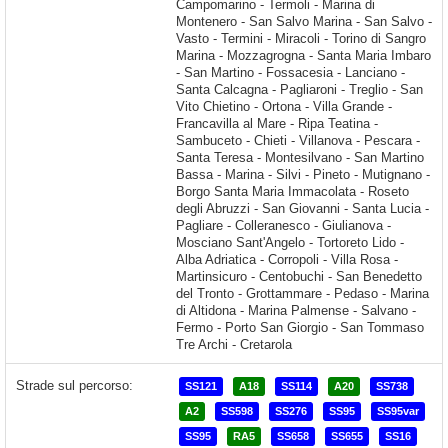
Strade sul percorso:
SS121
A18
SS114
A20
SS738
A2
SS598
SS276
SS95
SS95var
SS95
RA5
SS658
SS655
SS16