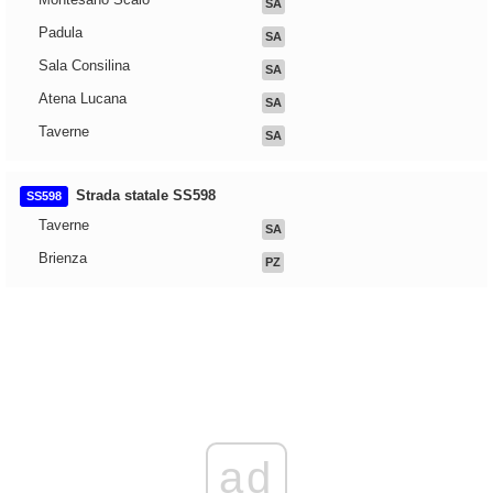
SA
Padula
SA
Sala Consilina
SA
Atena Lucana
SA
Taverne
SA
Strada statale SS598
SS598
Taverne
SA
Brienza
PZ
ad