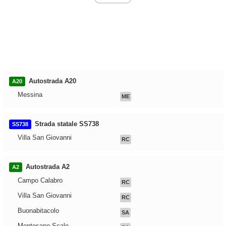
Autostrada A20
A20
Messina
ME
Strada statale SS738
SS738
Villa San Giovanni
RC
Autostrada A2
A2
Campo Calabro
RC
Villa San Giovanni
RC
Buonabitacolo
SA
Montesano Scalo