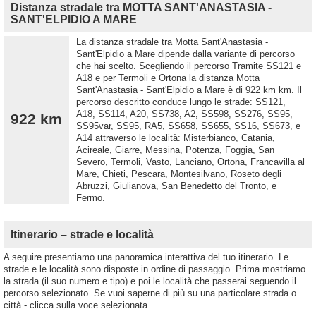
Distanza stradale tra MOTTA SANT'ANASTASIA -
SANT'ELPIDIO A MARE
La distanza stradale tra Motta Sant'Anastasia -
Sant'Elpidio a Mare dipende dalla variante di percorso
che hai scelto. Scegliendo il percorso Tramite SS121 e
A18 e per Termoli e Ortona la distanza Motta
Sant'Anastasia - Sant'Elpidio a Mare è di 922 km km. Il
percorso descritto conduce lungo le strade: SS121,
A18, SS114, A20, SS738, A2, SS598, SS276, SS95,
922 km
SS95var, SS95, RA5, SS658, SS655, SS16, SS673, e
A14 attraverso le località: Misterbianco, Catania,
Acireale, Giarre, Messina, Potenza, Foggia, San
Severo, Termoli, Vasto, Lanciano, Ortona, Francavilla al
Mare, Chieti, Pescara, Montesilvano, Roseto degli
Abruzzi, Giulianova, San Benedetto del Tronto, e
Fermo.
Itinerario – strade e località
A seguire presentiamo una panoramica interattiva del tuo itinerario. Le
strade e le località sono disposte in ordine di passaggio. Prima mostriamo
la strada (il suo numero e tipo) e poi le località che passerai seguendo il
percorso selezionato. Se vuoi saperne di più su una particolare strada o
città - clicca sulla voce selezionata.