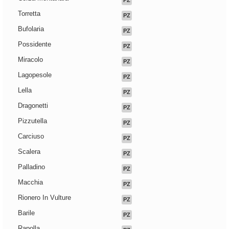
PZ
Torretta
PZ
Bufolaria
PZ
Possidente
PZ
Miracolo
PZ
Lagopesole
PZ
Lella
PZ
Dragonetti
PZ
Pizzutella
PZ
Carciuso
PZ
Scalera
PZ
Palladino
PZ
Macchia
PZ
Rionero In Vulture
PZ
Barile
PZ
Rapolla