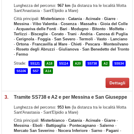
Lunghezza del percorso:
967 km
(la distanza tra le località Motta
Sant'Anastasia - Sant'Elpidio a Mare)
Città principali:
Misterbianco
-
Catania
-
Acireale
-
Giarre
-
Messina
-
Vibo Valentia
-
Cosenza
-
Massafra
-
Gioia del Colle
-
Acquaviva delle Fonti
-
Bari
-
Modugno
-
Bitonto
-
Molfetta
-
Terlizzi
-
Bisceglie
-
Corato
-
Trani
-
Andria
-
Canosa di Puglia
-
Cerignola
-
Foggia
-
San Severo
-
Termoli
-
Vasto
-
Lanciano
-
Ortona
-
Francavilla al Mare
-
Chieti
-
Pescara
-
Montesilvano
-
Roseto degli Abruzzi
-
Giulianova
-
San Benedetto del Tronto
-
Fermo
Strade:
SS121
A18
SS114
A20
SS738
A2
SS534
SS106
SS7
A14
Dettagli
3.
Tramite SS738 e A2 e per Messina e San Giuseppe
Lunghezza del percorso:
953 km
(la distanza tra le località Motta
Sant'Anastasia - Sant'Elpidio a Mare)
Città principali:
Misterbianco
-
Catania
-
Acireale
-
Giarre
-
Messina
-
Eboli
-
Battipaglia
-
Pontecagnano
-
Salerno
-
Mercato San Severino
-
Nocera Inferiore
-
Sarno
-
Pagani
-