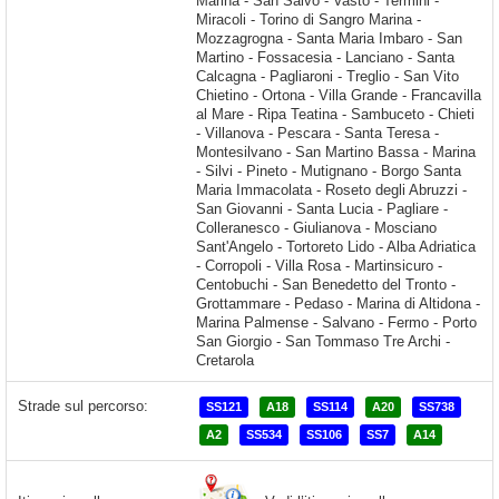
Strade sul percorso:
SS121
A18
SS114
A20
SS738
A2
SS534
SS106
SS7
A14