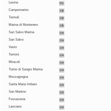
Lesina
FG
Campomarino
CB
Termoli
CB
Marina di Montenero
CB
San Salvo Marina
CH
San Salvo
CH
Vasto
CH
Termini
CH
Miracoli
CH
Torino di Sangro Marina
CH
Mozzagrogna
CH
Santa Maria Imbaro
CH
San Martino
CH
Fossacesia
CH
Lanciano
CH