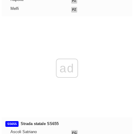
PZ
Melfi
PZ
ad
Strada statale SS655
SS655
Ascoli Satriano
FG