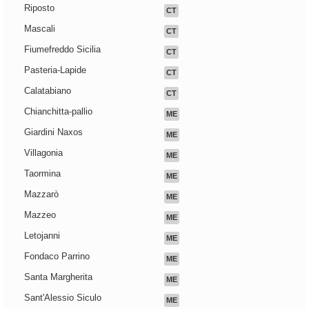
Riposto
CT
Mascali
CT
Fiumefreddo Sicilia
CT
Pasteria-Lapide
CT
Calatabiano
CT
Chianchitta-pallio
ME
Giardini Naxos
ME
Villagonia
ME
Taormina
ME
Mazzarò
ME
Mazzeo
ME
Letojanni
ME
Fondaco Parrino
ME
Santa Margherita
ME
Sant'Alessio Siculo
ME