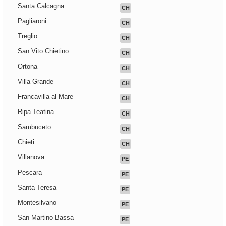
Santa Calcagna
CH
Pagliaroni
CH
Treglio
CH
San Vito Chietino
CH
Ortona
CH
Villa Grande
CH
Francavilla al Mare
CH
Ripa Teatina
CH
Sambuceto
CH
Chieti
CH
Villanova
PE
Pescara
PE
Santa Teresa
PE
Montesilvano
PE
San Martino Bassa
PE