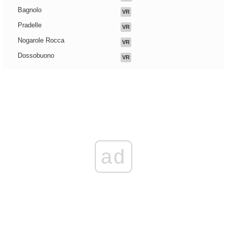
Bagnolo
VR
Pradelle
VR
Nogarole Rocca
VR
Dossobuono
VR
ad