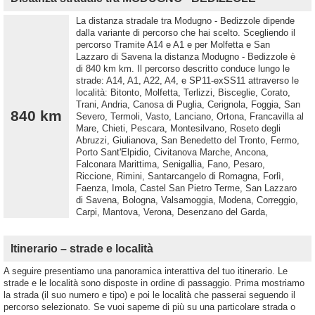
La distanza stradale tra Modugno - Bedizzole dipende
dalla variante di percorso che hai scelto. Scegliendo il
percorso Tramite A14 e A1 e per Molfetta e San
Lazzaro di Savena la distanza Modugno - Bedizzole è
di 840 km km. Il percorso descritto conduce lungo le
strade: A14, A1, A22, A4, e SP11-exSS11 attraverso le
località: Bitonto, Molfetta, Terlizzi, Bisceglie, Corato,
Trani, Andria, Canosa di Puglia, Cerignola, Foggia, San
840 km
Severo, Termoli, Vasto, Lanciano, Ortona, Francavilla al
Mare, Chieti, Pescara, Montesilvano, Roseto degli
Abruzzi, Giulianova, San Benedetto del Tronto, Fermo,
Porto Sant'Elpidio, Civitanova Marche, Ancona,
Falconara Marittima, Senigallia, Fano, Pesaro,
Riccione, Rimini, Santarcangelo di Romagna, Forlì,
Faenza, Imola, Castel San Pietro Terme, San Lazzaro
di Savena, Bologna, Valsamoggia, Modena, Correggio,
Carpi, Mantova, Verona, Desenzano del Garda,
Itinerario – strade e località
A seguire presentiamo una panoramica interattiva del tuo itinerario. Le
strade e le località sono disposte in ordine di passaggio. Prima mostriamo
la strada (il suo numero e tipo) e poi le località che passerai seguendo il
percorso selezionato. Se vuoi saperne di più su una particolare strada o