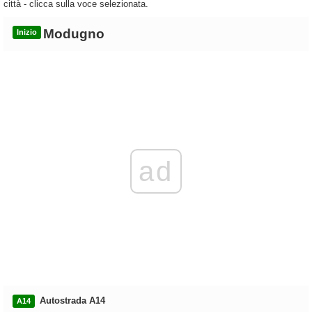
città - clicca sulla voce selezionata.
Modugno
Inizio
ad
Autostrada A14
A14