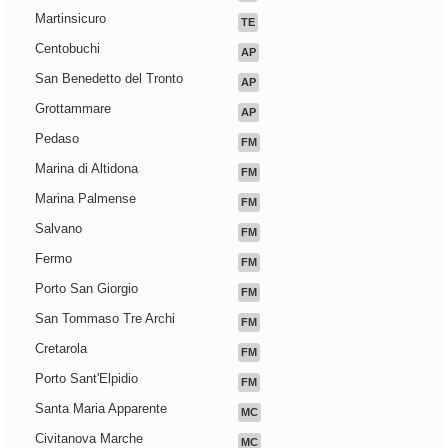
Martinsicuro
TE
Centobuchi
AP
San Benedetto del Tronto
AP
Grottammare
AP
Pedaso
FM
Marina di Altidona
FM
Marina Palmense
FM
Salvano
FM
Fermo
FM
Porto San Giorgio
FM
San Tommaso Tre Archi
FM
Cretarola
FM
Porto Sant'Elpidio
FM
Santa Maria Apparente
MC
Civitanova Marche
MC