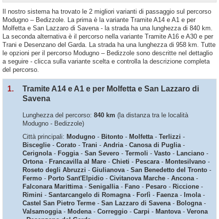
Il nostro sistema ha trovato le 2 migliori varianti di passaggio sul percorso
Modugno – Bedizzole. La prima è la variante Tramite A14 e A1 e per
Molfetta e San Lazzaro di Savena - la strada ha una lunghezza di 840 km.
La seconda alternativa è il percorso nella variante Tramite A16 e A30 e per
Trani e Desenzano del Garda. La strada ha una lunghezza di 958 km. Tutte
le opzioni per il percorso Modugno – Bedizzole sono descritte nel dettaglio
a seguire - clicca sulla variante scelta e controlla la descrizione completa
del percorso.
1.
Tramite A14 e A1 e per Molfetta e San Lazzaro di
Savena
Lunghezza del percorso:
840 km
(la distanza tra le località
Modugno - Bedizzole)
Città principali:
Modugno
-
Bitonto
-
Molfetta
-
Terlizzi
-
Bisceglie
-
Corato
-
Trani
-
Andria
-
Canosa di Puglia
-
Cerignola
-
Foggia
-
San Severo
-
Termoli
-
Vasto
-
Lanciano
-
Ortona
-
Francavilla al Mare
-
Chieti
-
Pescara
-
Montesilvano
-
Roseto degli Abruzzi
-
Giulianova
-
San Benedetto del Tronto
-
Fermo
-
Porto Sant'Elpidio
-
Civitanova Marche
-
Ancona
-
Falconara Marittima
-
Senigallia
-
Fano
-
Pesaro
-
Riccione
-
Rimini
-
Santarcangelo di Romagna
-
Forlì
-
Faenza
-
Imola
-
Castel San Pietro Terme
-
San Lazzaro di Savena
-
Bologna
-
Valsamoggia
-
Modena
-
Correggio
-
Carpi
-
Mantova
-
Verona