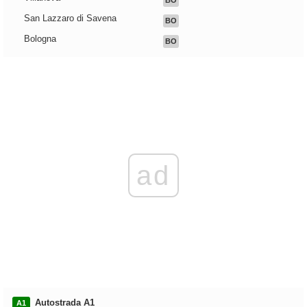
BO
San Lazzaro di Savena
BO
Bologna
BO
ad
Autostrada A1
A1