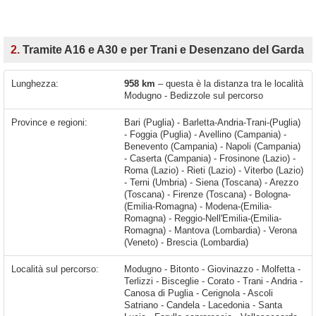
2.
Tramite A16 e A30 e per Trani e Desenzano del Garda
Lunghezza:
958 km
– questa è la distanza tra le località
Modugno - Bedizzole sul percorso
Province e regioni:
Bari (Puglia) - Barletta-Andria-Trani-(Puglia)
- Foggia (Puglia) - Avellino (Campania) -
Benevento (Campania) - Napoli (Campania)
- Caserta (Campania) - Frosinone (Lazio) -
Roma (Lazio) - Rieti (Lazio) - Viterbo (Lazio)
- Terni (Umbria) - Siena (Toscana) - Arezzo
(Toscana) - Firenze (Toscana) - Bologna-
(Emilia-Romagna) - Modena-(Emilia-
Romagna) - Reggio-Nell'Emilia-(Emilia-
Romagna) - Mantova (Lombardia) - Verona
(Veneto) - Brescia (Lombardia)
Località sul percorso:
Modugno - Bitonto - Giovinazzo - Molfetta - Terlizzi - Bisceglie - Corato - Trani - Andria - Canosa di Puglia - Cerignola - Ascoli Satriano - Candela - Lacedonia - Santa Lucia - Farullo-caprareccia - Vallesaccarda - Vallata - Grottaminarda - Castello di Lago - San Giorgio del Sannio - Campanarello - San Barbato - Manocalzati - Arcella - Atripalda - Avellino - Mugnano del Cardinale - Sirignano - Baiano - Sperone - Visciano - Tufino - Casamarciano - Nola - San Vitaliano - San Marco Evangelista - San Nicol