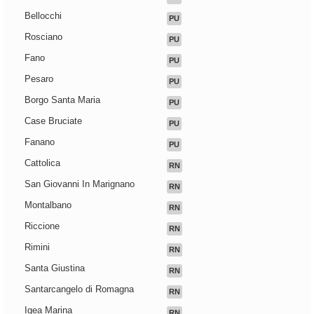
Bellocchi
PU
Rosciano
PU
Fano
PU
Pesaro
PU
Borgo Santa Maria
PU
Case Bruciate
PU
Fanano
PU
Cattolica
RN
San Giovanni In Marignano
RN
Montalbano
RN
Riccione
RN
Rimini
RN
Santa Giustina
RN
Santarcangelo di Romagna
RN
Igea Marina
RN