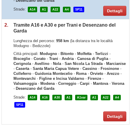
-
Desenzano del Garda
Strade:
A14
A1
A22
A4
SP11
Dettagli
2.
Tramite A16 e A30 e per Trani e Desenzano del
Garda
Lunghezza del percorso:
958 km
(la distanza tra le località
Modugno - Bedizzole)
Città principali:
Modugno
-
Bitonto
-
Molfetta
-
Terlizzi
-
Bisceglie
-
Corato
-
Trani
-
Andria
-
Canosa di Puglia
-
Cerignola
-
Avellino
-
Nola
-
San Nicola La Strada
-
Marcianise
-
Caserta
-
Santa Maria Capua Vetere
-
Cassino
-
Frosinone
-
Colleferro
-
Guidonia Montecelio
-
Roma
-
Orvieto
-
Arezzo
-
Montevarchi
-
Figline e Incisa Valdarno
-
Firenze
-
Valsamoggia
-
Modena
-
Correggio
-
Carpi
-
Mantova
-
Verona
-
Desenzano del Garda
Strade:
A14
A16
A30
A1
A1var
A1
A22
A4
SP11
Dettagli