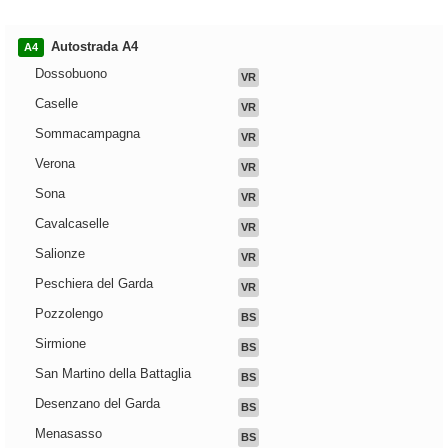
Autostrada A4
A4
Dossobuono
VR
Caselle
VR
Sommacampagna
VR
Verona
VR
Sona
VR
Cavalcaselle
VR
Salionze
VR
Peschiera del Garda
VR
Pozzolengo
BS
Sirmione
BS
San Martino della Battaglia
BS
Desenzano del Garda
BS
Menasasso
BS