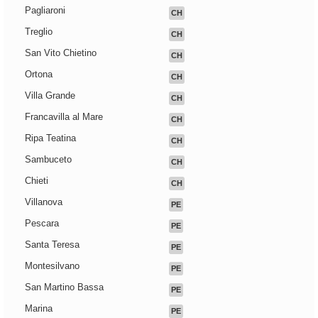
Pagliaroni
CH
Treglio
CH
San Vito Chietino
CH
Ortona
CH
Villa Grande
CH
Francavilla al Mare
CH
Ripa Teatina
CH
Sambuceto
CH
Chieti
CH
Villanova
PE
Pescara
PE
Santa Teresa
PE
Montesilvano
PE
San Martino Bassa
PE
Marina
PE