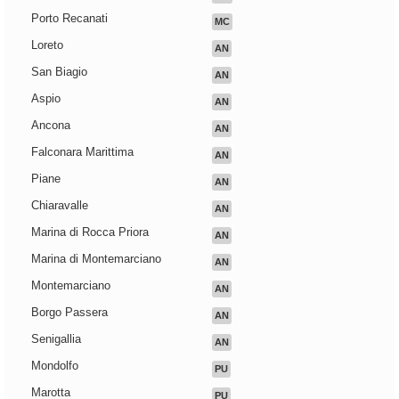
Porto Recanati
MC
Loreto
AN
San Biagio
AN
Aspio
AN
Ancona
AN
Falconara Marittima
AN
Piane
AN
Chiaravalle
AN
Marina di Rocca Priora
AN
Marina di Montemarciano
AN
Montemarciano
AN
Borgo Passera
AN
Senigallia
AN
Mondolfo
PU
Marotta
PU