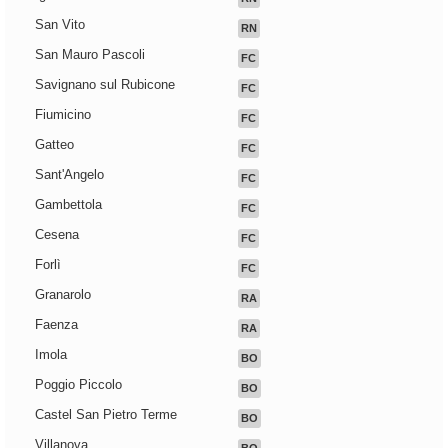
San Vito
RN
San Mauro Pascoli
FC
Savignano sul Rubicone
FC
Fiumicino
FC
Gatteo
FC
Sant'Angelo
FC
Gambettola
FC
Cesena
FC
Forlì
FC
Granarolo
RA
Faenza
RA
Imola
BO
Poggio Piccolo
BO
Castel San Pietro Terme
BO
Villanova