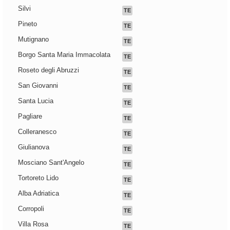
Silvi
TE
Pineto
TE
Mutignano
TE
Borgo Santa Maria Immacolata
TE
Roseto degli Abruzzi
TE
San Giovanni
TE
Santa Lucia
TE
Pagliare
TE
Colleranesco
TE
Giulianova
TE
Mosciano Sant'Angelo
TE
Tortoreto Lido
TE
Alba Adriatica
TE
Corropoli
TE
Villa Rosa
TE