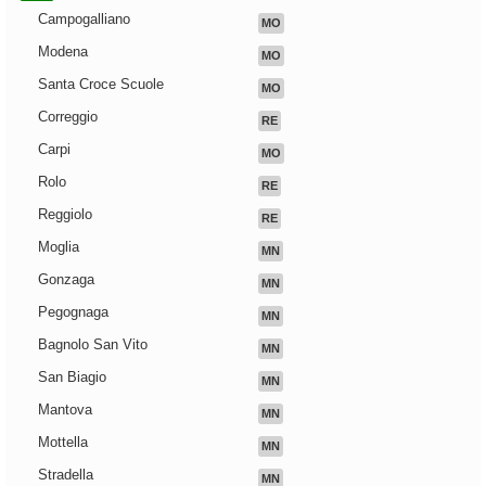
Campogalliano
MO
Modena
MO
Santa Croce Scuole
MO
Correggio
RE
Carpi
MO
Rolo
RE
Reggiolo
RE
Moglia
MN
Gonzaga
MN
Pegognaga
MN
Bagnolo San Vito
MN
San Biagio
MN
Mantova
MN
Mottella
MN
Stradella
MN