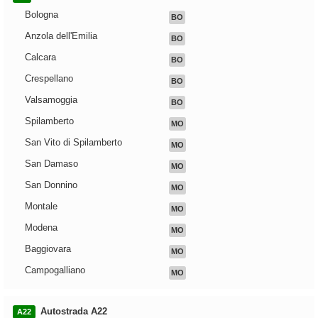
Bologna
BO
Anzola dell'Emilia
BO
Calcara
BO
Crespellano
BO
Valsamoggia
BO
Spilamberto
MO
San Vito di Spilamberto
MO
San Damaso
MO
San Donnino
MO
Montale
MO
Modena
MO
Baggiovara
MO
Campogalliano
MO
Autostrada A22
A22