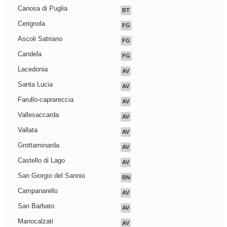
Canosa di Puglia
BT
Cerignola
FG
Ascoli Satriano
FG
Candela
FG
Lacedonia
AV
Santa Lucia
AV
Farullo-caprareccia
AV
Vallesaccarda
AV
Vallata
AV
Grottaminarda
AV
Castello di Lago
AV
San Giorgio del Sannio
BN
Campanarello
AV
San Barbato
AV
Manocalzati
AV