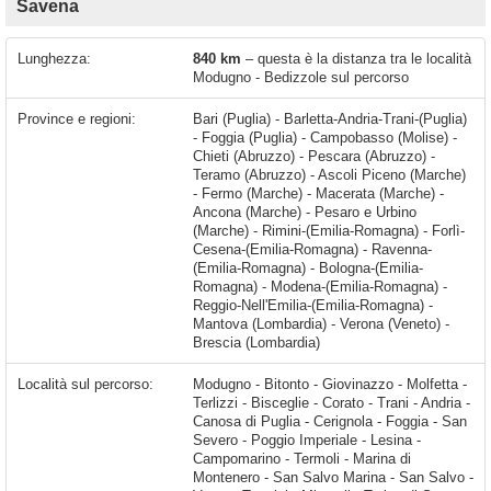
Savena
Lunghezza:
840 km
– questa è la distanza tra le località
Modugno - Bedizzole sul percorso
Province e regioni:
Bari (Puglia) - Barletta-Andria-Trani-(Puglia)
- Foggia (Puglia) - Campobasso (Molise) -
Chieti (Abruzzo) - Pescara (Abruzzo) -
Teramo (Abruzzo) - Ascoli Piceno (Marche)
- Fermo (Marche) - Macerata (Marche) -
Ancona (Marche) - Pesaro e Urbino
(Marche) - Rimini-(Emilia-Romagna) - Forlì-
Cesena-(Emilia-Romagna) - Ravenna-
(Emilia-Romagna) - Bologna-(Emilia-
Romagna) - Modena-(Emilia-Romagna) -
Reggio-Nell'Emilia-(Emilia-Romagna) -
Mantova (Lombardia) - Verona (Veneto) -
Brescia (Lombardia)
Località sul percorso:
Modugno - Bitonto - Giovinazzo - Molfetta - Terlizzi - Bisceglie - Corato - Trani - Andria - Canosa di Puglia - Cerignola - Foggia - San Severo - Poggio Imperiale - Lesina - Campomarino - Termoli - Marina di Montenero - San Salvo Marina - San Salvo - Vasto - Termini - Miracoli - Torino di Sangro Marina - Mozzagrogna - Santa Maria Imbaro - San Martino - Fossacesia - Lanciano - Santa Calcagna - Pagliaroni - Treglio - San Vito Chietino - Ortona - Villa Grande - Francavilla al Mare - Ripa Teatina - Sambuceto