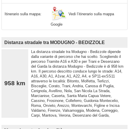
Vedi l’itinerario sulla mappa
Itinerario sulla mappa:
Google
Distanza stradale tra MODUGNO - BEDIZZOLE
La distanza stradale tra Modugno - Bedizzole dipende
dalla variante di percorso che hai scelto. Scegliendo il
percorso Tramite A16 e A30 e per Trani e Desenzano
del Garda la distanza Modugno - Bedizzole è di 958 km
km. Il percorso descritto conduce lungo le strade: A14,
A16, A30, A1, A1var, A1, A22, A4, e SP11-exSS11
attraverso le località: Bitonto, Molfetta, Terlizzi,
958 km
Bisceglie, Corato, Trani, Andria, Canosa di Puglia,
Cerignola, Avellino, Nola, San Nicola La Strada,
Marcianise, Caserta, Santa Maria Capua Vetere,
Cassino, Frosinone, Colleferro, Guidonia Montecelio,
Roma, Orvieto, Arezzo, Montevarchi, Figline e Incisa
Valdarno, Firenze, Valsamoggia, Modena, Correggio,
Carpi, Mantova, Verona, Desenzano del Garda,