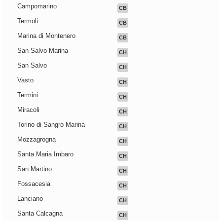
Campomarino
CB
Termoli
CB
Marina di Montenero
CB
San Salvo Marina
CH
San Salvo
CH
Vasto
CH
Termini
CH
Miracoli
CH
Torino di Sangro Marina
CH
Mozzagrogna
CH
Santa Maria Imbaro
CH
San Martino
CH
Fossacesia
CH
Lanciano
CH
Santa Calcagna
CH