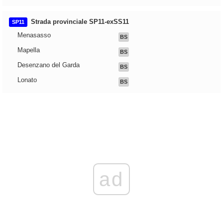
Strada provinciale SP11-exSS11
SP11
Menasasso
BS
Mapella
BS
Desenzano del Garda
BS
Lonato
BS
ad