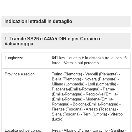
Indicazioni stradali in dettaglio
1.
Tramite SS26 e A4/A5 DIR e per Corsico e
Valsamoggia
Lunghezza:
641 km
– questa è la distanza tra le località
Ivrea - Vetralla sul percorso
Province e regioni:
Torino (Piemonte) - Vercelli (Piemonte) -
Biella (Piemonte) - Novara (Piemonte) -
Milano (Lombardia) - Lodi (Lombardia) -
Piacenza-(Emilia-Romagna) - Parma-
(Emilia-Romagna) - Reggio-Nell'Emilia-
(Emilia-Romagna) - Modena-(Emilia-
Romagna) - Bologna-(Emilia-Romagna) -
Firenze (Toscana) - Arezzo (Toscana) -
Siena (Toscana) - Terni (Umbria) - Viterbo
(Lazio)
Località sul percorso:
Ivrea - Albiano D'ivrea - Caravino - Santhià - Cavaglià - Carisio - Fornace Crocicchio - Formigliana - Balocco - Villarboit - Greggio - Arborio - Recetto - Biandrate - Vicolungo - Casaleggio Novara - San Pietro Mosezzo - Nibbia - Novara - Pernate - Galliate - Romentino - Marcallo con Casone - Mesero - Casone - Magenta - Ossona - Santo Stefano Ticino - Arluno - Vittuone - Sedriano - Pregnana Milanese - Cornaredo - Rho - Pero - Settimo Milanese - Cesano Boscone -