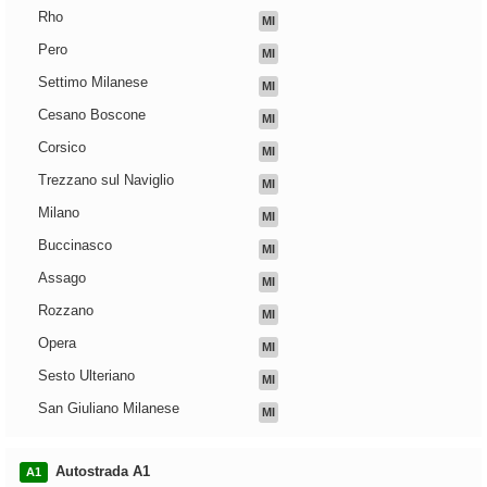
Rho
MI
Pero
MI
Settimo Milanese
MI
Cesano Boscone
MI
Corsico
MI
Trezzano sul Naviglio
MI
Milano
MI
Buccinasco
MI
Assago
MI
Rozzano
MI
Opera
MI
Sesto Ulteriano
MI
San Giuliano Milanese
MI
Autostrada A1
A1