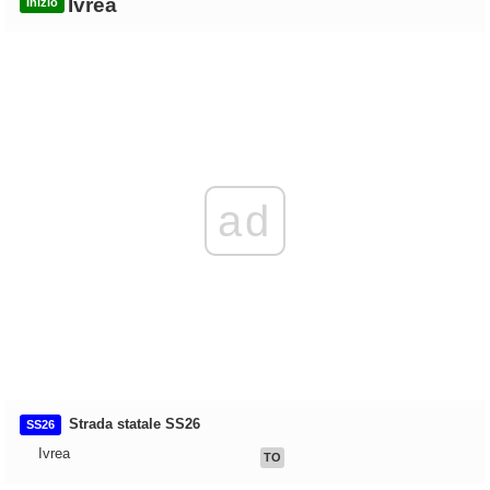
Ivrea
Inizio
ad
Strada statale SS26
SS26
Ivrea
TO