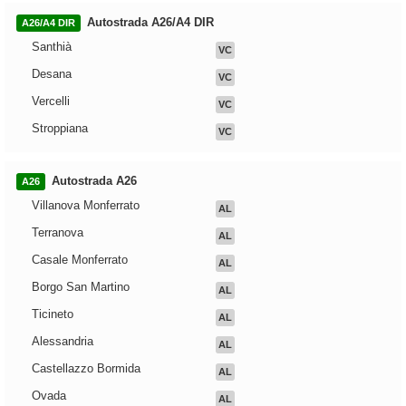
Autostrada A26/A4 DIR
A26/A4 DIR
Santhià
VC
Desana
VC
Vercelli
VC
Stroppiana
VC
Autostrada A26
A26
Villanova Monferrato
AL
Terranova
AL
Casale Monferrato
AL
Borgo San Martino
AL
Ticineto
AL
Alessandria
AL
Castellazzo Bormida
AL
Ovada
AL