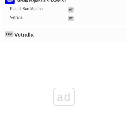
Strada regionale SR2-exSS2
SR2
Pian di San Martino
VT
Vetralla
VT
Vetralla
Fine
ad