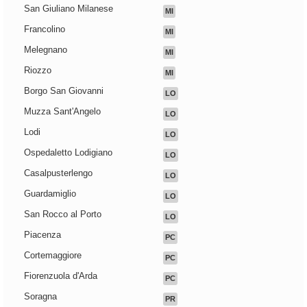
San Giuliano Milanese
MI
Francolino
MI
Melegnano
MI
Riozzo
MI
Borgo San Giovanni
LO
Muzza Sant'Angelo
LO
Lodi
LO
Ospedaletto Lodigiano
LO
Casalpusterlengo
LO
Guardamiglio
LO
San Rocco al Porto
LO
Piacenza
PC
Cortemaggiore
PC
Fiorenzuola d'Arda
PC
Soragna
PR