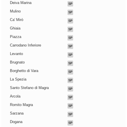
Deiva Marina
SP
Mulino
SP
Ca' Mirò
SP
Ghiaia
SP
Piazza
SP
Carrodano Inferiore
SP
Levanto
SP
Brugnato
SP
Borghetto di Vara
SP
La Spezia
SP
Santo Stefano di Magra
SP
Arcola
SP
Romito Magra
SP
Sarzana
SP
Dogana
SP