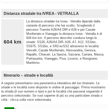
Distanza stradale tra IVREA - VETRALLA
La distanza stradale tra Ivrea - Vetralla dipende dalla
variante di percorso che hai scelto. Scegliendo il
percorso Tramite A26/A4 DIR e A26 e per Casale
Monferrato e Viareggio la distanza Ivrea - Vetralla è di
604 km km. Il percorso descritto conduce lungo le
604 km
strade: SS26, A26/A4 DIR, A26, A7, A12, SS1bis,
SS675, SS1bis, e SR2-exSS2 attraverso le località:
Vercelli, Casale Monferrato, Alessandria, Genova,
Rapallo, Chiavari, La Spezia, Sarzana, Carrara, Massa,
Pietrasanta, Viareggio, Pisa, Livorno, e Rosignano
Marittimo.
Itinerario – strade e località
A seguire presentiamo una panoramica interattiva del tuo itinerario. Le
strade e le località sono disposte in ordine di passaggio. Prima mostriamo
la strada (il suo numero e tipo) e poi le località che passerai seguendo il
percorso selezionato. Se vuoi saperne di più su una particolare strada o
città - clicca sulla voce selezionata.