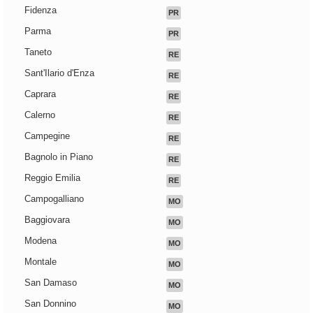
Fidenza
PR
Parma
PR
Taneto
RE
Sant'Ilario d'Enza
RE
Caprara
RE
Calerno
RE
Campegine
RE
Bagnolo in Piano
RE
Reggio Emilia
RE
Campogalliano
MO
Baggiovara
MO
Modena
MO
Montale
MO
San Damaso
MO
San Donnino
MO