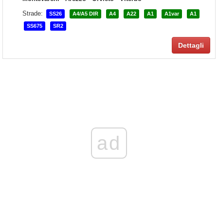
Strade:
SS26
A4/A5 DIR
A4
A22
A1
A1var
A1
SS675
SR2
Dettagli
ad