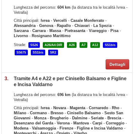
Lunghezza del percorso:
604 km
(la distanza tra le località Ivrea -
Vetralla)
Città principali:
Ivrea
-
Vercelli
-
Casale Monferrato
-
Alessandria
-
Genova
-
Rapallo
-
Chiavari
-
La Spezia
-
Sarzana
-
Carrara
-
Massa
-
Pietrasanta
-
Viareggio
-
Pisa
-
Livorno
-
Rosignano Marittimo
Strade:
SS26
A26/A4 DIR
A26
A7
A12
SS1bis
SS675
SS1bis
SR2
Dettagli
3.
Tramite A4 e A22 e per Cinisello Balsamo e Figline
e Incisa Valdarno
Lunghezza del percorso:
696 km
(la distanza tra le località Ivrea -
Vetralla)
Città principali:
Ivrea
-
Novara
-
Magenta
-
Cornaredo
-
Rho
-
Milano
-
Cormano
-
Bresso
-
Cinisello Balsamo
-
Sesto San
Giovanni
-
Monza
-
Brugherio
-
Dalmine
-
Seriate
-
Brescia
-
Desenzano del Garda
-
Verona
-
Mantova
-
Carpi
-
Correggio
-
Modena
-
Valsamoggia
-
Firenze
-
Figline e Incisa Valdarno
-
Montevarchi
-
Arezzo
-
Orvieto
-
Viterbo