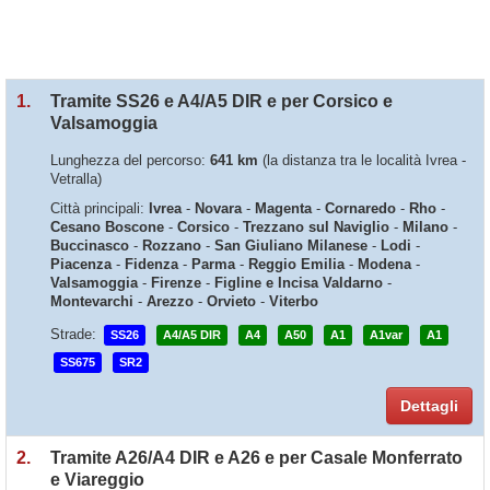
1.
Tramite SS26 e A4/A5 DIR e per Corsico e
Valsamoggia
Lunghezza del percorso:
641 km
(la distanza tra le località Ivrea -
Vetralla)
Città principali:
Ivrea
-
Novara
-
Magenta
-
Cornaredo
-
Rho
-
Cesano Boscone
-
Corsico
-
Trezzano sul Naviglio
-
Milano
-
Buccinasco
-
Rozzano
-
San Giuliano Milanese
-
Lodi
-
Piacenza
-
Fidenza
-
Parma
-
Reggio Emilia
-
Modena
-
Valsamoggia
-
Firenze
-
Figline e Incisa Valdarno
-
Montevarchi
-
Arezzo
-
Orvieto
-
Viterbo
Strade:
SS26
A4/A5 DIR
A4
A50
A1
A1var
A1
SS675
SR2
Dettagli
2.
Tramite A26/A4 DIR e A26 e per Casale Monferrato
e Viareggio