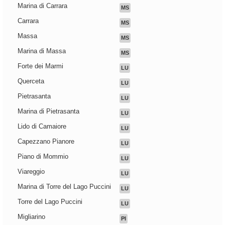
Marina di Carrara
MS
Carrara
MS
Massa
MS
Marina di Massa
MS
Forte dei Marmi
LU
Querceta
LU
Pietrasanta
LU
Marina di Pietrasanta
LU
Lido di Camaiore
LU
Capezzano Pianore
LU
Piano di Mommio
LU
Viareggio
LU
Marina di Torre del Lago Puccini
LU
Torre del Lago Puccini
LU
Migliarino
PI