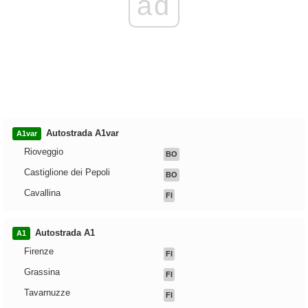
ad
Autostrada A1var
A1var
Rioveggio
BO
Castiglione dei Pepoli
BO
Cavallina
FI
Autostrada A1
A1
Firenze
FI
Grassina
FI
Tavarnuzze
FI