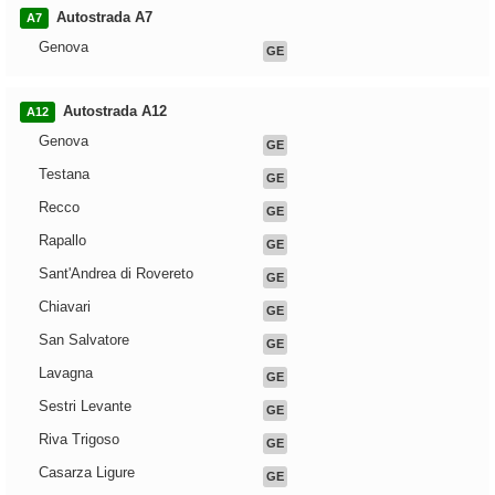
Autostrada A7
A7
Genova
GE
Autostrada A12
A12
Genova
GE
Testana
GE
Recco
GE
Rapallo
GE
Sant'Andrea di Rovereto
GE
Chiavari
GE
San Salvatore
GE
Lavagna
GE
Sestri Levante
GE
Riva Trigoso
GE
Casarza Ligure
GE