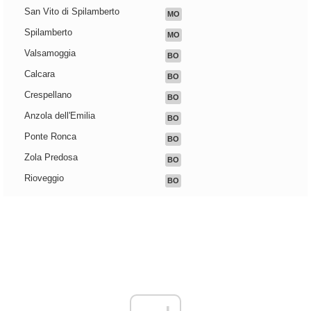
San Vito di Spilamberto
MO
Spilamberto
MO
Valsamoggia
BO
Calcara
BO
Crespellano
BO
Anzola dell'Emilia
BO
Ponte Ronca
BO
Zola Predosa
BO
Rioveggio
BO