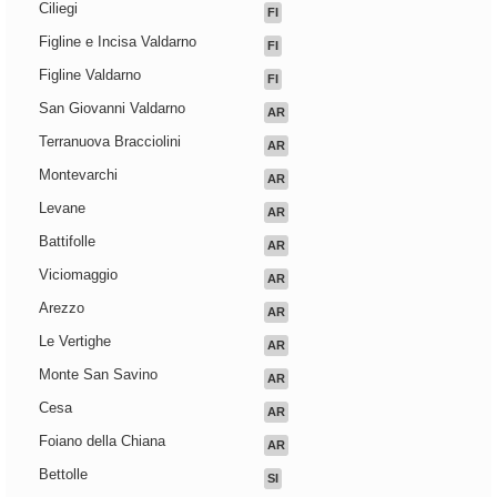
Ciliegi
FI
Figline e Incisa Valdarno
FI
Figline Valdarno
FI
San Giovanni Valdarno
AR
Terranuova Bracciolini
AR
Montevarchi
AR
Levane
AR
Battifolle
AR
Viciomaggio
AR
Arezzo
AR
Le Vertighe
AR
Monte San Savino
AR
Cesa
AR
Foiano della Chiana
AR
Bettolle
SI