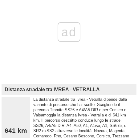
ad
Distanza stradale tra IVREA - VETRALLA
La distanza stradale tra Ivrea - Vetralla dipende dalla
variante di percorso che hai scelto. Scegliendo il
percorso Tramite SS26 e A4/A5 DIR e per Corsico e
Valsamoggia la distanza Ivrea - Vetralla è di 641 km
km. Il percorso descritto conduce lungo le strade:
SS26, A4/A5 DIR, A4, A50, A1, A1var, A1, SS675, e
641 km
SR2-exSS2 attraverso le località: Novara, Magenta,
Cornaredo, Rho, Cesano Boscone, Corsico, Trezzano