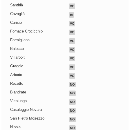
Santhià
VC
Cavaglià
BI
Carisio
VC
Fornace Crocicchio
VC
Formigliana
VC
Balocco
VC
Villarboit
VC
Greggio
VC
Arborio
VC
Recetto
NO
Biandrate
NO
Vicolungo
NO
Casaleggio Novara
NO
San Pietro Mosezzo
NO
Nibbia
NO