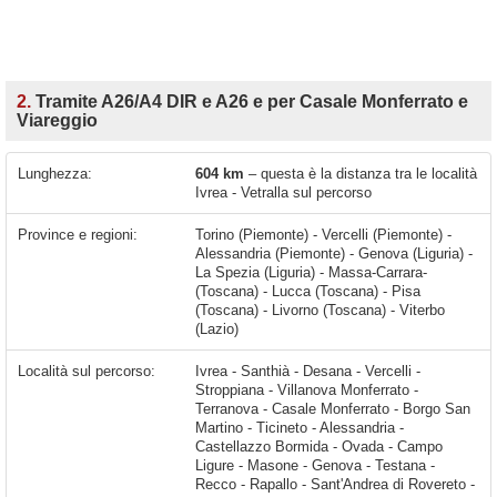
2.
Tramite A26/A4 DIR e A26 e per Casale Monferrato e
Viareggio
Lunghezza:
604 km
– questa è la distanza tra le località
Ivrea - Vetralla sul percorso
Province e regioni:
Torino (Piemonte) - Vercelli (Piemonte) -
Alessandria (Piemonte) - Genova (Liguria) -
La Spezia (Liguria) - Massa-Carrara-
(Toscana) - Lucca (Toscana) - Pisa
(Toscana) - Livorno (Toscana) - Viterbo
(Lazio)
Località sul percorso:
Ivrea - Santhià - Desana - Vercelli - Stroppiana - Villanova Monferrato - Terranova - Casale Monferrato - Borgo San Martino - Ticineto - Alessandria - Castellazzo Bormida - Ovada - Campo Ligure - Masone - Genova - Testana - Recco - Rapallo - Sant'Andrea di Rovereto - Chiavari - San Salvatore - Lavagna - Sestri Levante - Riva Trigoso - Casarza Ligure - Deiva Marina - Mulino - Ca' Mirò - Ghiaia - Piazza - Carrodano Inferiore - Levanto - Brugnato - Borghetto di Vara - La Spezia - Santo Stefano di Magra - A