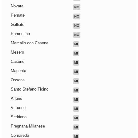
Novara
NO
Pernate
NO
Galliate
NO
Romentino
NO
Marcallo con Casone
MI
Mesero
MI
Casone
MI
Magenta
MI
Ossona
MI
Santo Stefano Ticino
MI
Arluno
MI
Vittuone
MI
Sedriano
MI
Pregnana Milanese
MI
Cornaredo
MI