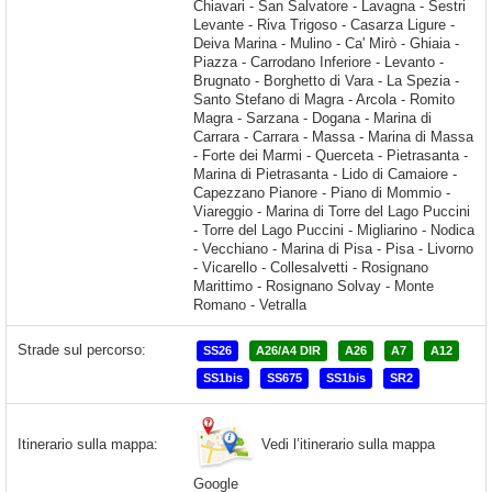
Strade sul percorso:
SS26
A26/A4 DIR
A26
A7
A12
SS1bis
SS675
SS1bis
SR2
Vedi l’itinerario sulla mappa
Itinerario sulla mappa:
Google