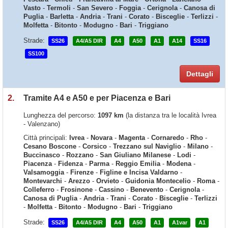
Vasto
-
Termoli
-
San Severo
-
Foggia
-
Cerignola
-
Canosa di
Puglia
-
Barletta
-
Andria
-
Trani
-
Corato
-
Bisceglie
-
Terlizzi
-
Molfetta
-
Bitonto
-
Modugno
-
Bari
-
Triggiano
Strade:
SS26
A4/A5 DIR
A4
A50
A1
A14
SS16
SS100
Dettagli
2.
Tramite A4 e A50 e per Piacenza e Bari
Lunghezza del percorso:
1097 km
(la distanza tra le località Ivrea
- Valenzano)
Città principali:
Ivrea
-
Novara
-
Magenta
-
Cornaredo
-
Rho
-
Cesano Boscone
-
Corsico
-
Trezzano sul Naviglio
-
Milano
-
Buccinasco
-
Rozzano
-
San Giuliano Milanese
-
Lodi
-
Piacenza
-
Fidenza
-
Parma
-
Reggio Emilia
-
Modena
-
Valsamoggia
-
Firenze
-
Figline e Incisa Valdarno
-
Montevarchi
-
Arezzo
-
Orvieto
-
Guidonia Montecelio
-
Roma
-
Colleferro
-
Frosinone
-
Cassino
-
Benevento
-
Cerignola
-
Canosa di Puglia
-
Andria
-
Trani
-
Corato
-
Bisceglie
-
Terlizzi
-
Molfetta
-
Bitonto
-
Modugno
-
Bari
-
Triggiano
Strade:
SS26
A4/A5 DIR
A4
A50
A1
A1var
A1