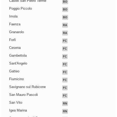
Castel San Pietro Terme
BO
Poggio Piccolo
BO
Imola
BO
Faenza
RA
Granarolo
RA
Forlì
FC
Cesena
FC
Gambettola
FC
Sant'Angelo
FC
Gatteo
FC
Fiumicino
FC
Savignano sul Rubicone
FC
San Mauro Pascoli
FC
San Vito
RN
Igea Marina
RN