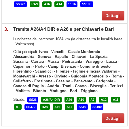
SS372
RA9
A16
A14
SS16
SS100
Dettagli
3.
Tramite A26/A4 DIR e A26 e per Chiavari e Bari
Lunghezza del percorso:
1084 km
(la distanza tra le località Ivrea
- Valenzano)
Città principali:
Ivrea
-
Vercelli
-
Casale Monferrato
-
Alessandria
-
Genova
-
Rapallo
-
Chiavari
-
La Spezia
-
Sarzana
-
Carrara
-
Massa
-
Pietrasanta
-
Viareggio
-
Lucca
-
Capannori
-
Prato
-
Campi Bisenzio
-
Comune di Sesto
Fiorentino
-
Scandicci
-
Firenze
-
Figline e Incisa Valdarno
-
Montevarchi
-
Arezzo
-
Orvieto
-
Guidonia Montecelio
-
Roma
-
Colleferro
-
Frosinone
-
Cassino
-
Benevento
-
Cerignola
-
Canosa di Puglia
-
Andria
-
Trani
-
Corato
-
Bisceglie
-
Terlizzi
-
Molfetta
-
Bitonto
-
Modugno
-
Bari
-
Triggiano
Strade:
SS26
A26/A4 DIR
A26
A10
A7
A12
A11
A1
SS372
RA9
A16
A14
SS16
SS100
Dettagli