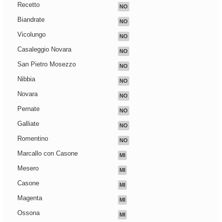
Recetto
NO
Biandrate
NO
Vicolungo
NO
Casaleggio Novara
NO
San Pietro Mosezzo
NO
Nibbia
NO
Novara
NO
Pernate
NO
Galliate
NO
Romentino
NO
Marcallo con Casone
MI
Mesero
MI
Casone
MI
Magenta
MI
Ossona
MI