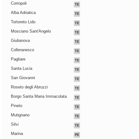
Corropoli
TE
Alba Adriatica
TE
Tortoreto Lido
TE
Mosciano Sant'Angelo
TE
Giulianova
TE
Colleranesco
TE
Pagliare
TE
Santa Lucia
TE
San Giovanni
TE
Roseto degli Abruzzi
TE
Borgo Santa Maria Immacolata
TE
Pineto
TE
Mutignano
TE
Silvi
TE
Marina
PE