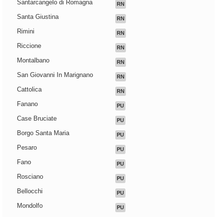
Santarcangelo di Romagna
RN
Santa Giustina
RN
Rimini
RN
Riccione
RN
Montalbano
RN
San Giovanni In Marignano
RN
Cattolica
RN
Fanano
PU
Case Bruciate
PU
Borgo Santa Maria
PU
Pesaro
PU
Fano
PU
Rosciano
PU
Bellocchi
PU
Mondolfo
PU