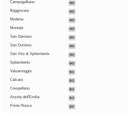
Campogalliano
MO
Baggiovara
MO
Modena
MO
Montale
MO
San Damaso
MO
San Donnino
MO
San Vito di Spilamberto
MO
Spilamberto
MO
Valsamoggia
BO
Calcara
BO
Crespellano
BO
Anzola dell'Emilia
BO
Ponte Ronca
BO