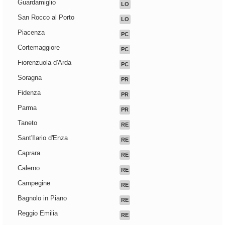
Guardamiglio
LO
San Rocco al Porto
LO
Piacenza
PC
Cortemaggiore
PC
Fiorenzuola d'Arda
PC
Soragna
PR
Fidenza
PR
Parma
PR
Taneto
RE
Sant'Ilario d'Enza
RE
Caprara
RE
Calerno
RE
Campegine
RE
Bagnolo in Piano
RE
Reggio Emilia
RE