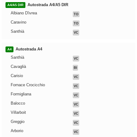
Autostrada A4/A5 DIR
A4/A5 DIR
Albiano D'ivrea
TO
Caravino
TO
Santhià
VC
Autostrada A4
A4
Santhià
VC
Cavaglià
BI
Carisio
VC
Fornace Crocicchio
VC
Formigliana
VC
Balocco
VC
Villarboit
VC
Greggio
VC
Arborio
VC