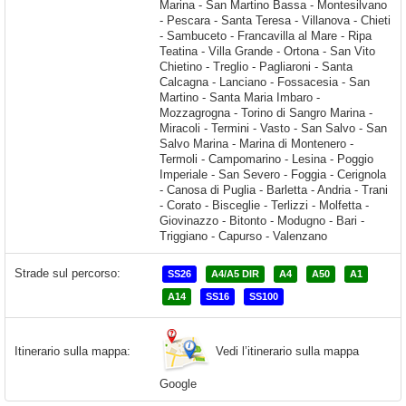
Strade sul percorso:
SS26
A4/A5 DIR
A4
A50
A1
A14
SS16
SS100
Vedi l’itinerario sulla mappa
Itinerario sulla mappa:
Google