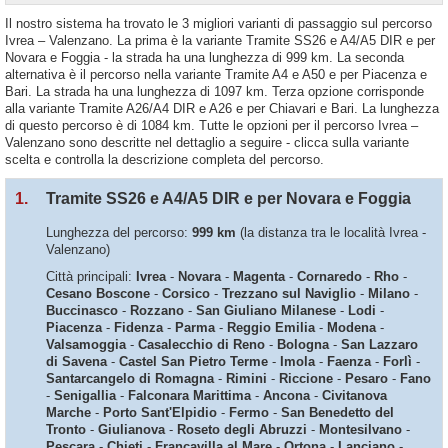
Il nostro sistema ha trovato le 3 migliori varianti di passaggio sul percorso
Ivrea – Valenzano. La prima è la variante Tramite SS26 e A4/A5 DIR e per
Novara e Foggia - la strada ha una lunghezza di 999 km. La seconda
alternativa è il percorso nella variante Tramite A4 e A50 e per Piacenza e
Bari. La strada ha una lunghezza di 1097 km. Terza opzione corrisponde
alla variante Tramite A26/A4 DIR e A26 e per Chiavari e Bari. La lunghezza
di questo percorso è di 1084 km. Tutte le opzioni per il percorso Ivrea –
Valenzano sono descritte nel dettaglio a seguire - clicca sulla variante
scelta e controlla la descrizione completa del percorso.
1.
Tramite SS26 e A4/A5 DIR e per Novara e Foggia
Lunghezza del percorso:
999 km
(la distanza tra le località Ivrea -
Valenzano)
Città principali:
Ivrea
-
Novara
-
Magenta
-
Cornaredo
-
Rho
-
Cesano Boscone
-
Corsico
-
Trezzano sul Naviglio
-
Milano
-
Buccinasco
-
Rozzano
-
San Giuliano Milanese
-
Lodi
-
Piacenza
-
Fidenza
-
Parma
-
Reggio Emilia
-
Modena
-
Valsamoggia
-
Casalecchio di Reno
-
Bologna
-
San Lazzaro
di Savena
-
Castel San Pietro Terme
-
Imola
-
Faenza
-
Forlì
-
Santarcangelo di Romagna
-
Rimini
-
Riccione
-
Pesaro
-
Fano
-
Senigallia
-
Falconara Marittima
-
Ancona
-
Civitanova
Marche
-
Porto Sant'Elpidio
-
Fermo
-
San Benedetto del
Tronto
-
Giulianova
-
Roseto degli Abruzzi
-
Montesilvano
-
Pescara
-
Chieti
-
Francavilla al Mare
-
Ortona
-
Lanciano
-