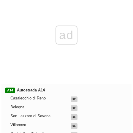
ad
Autostrada A14
A14
Casalecchio di Reno
BO
Bologna
BO
San Lazzaro di Savena
BO
Villanova
BO