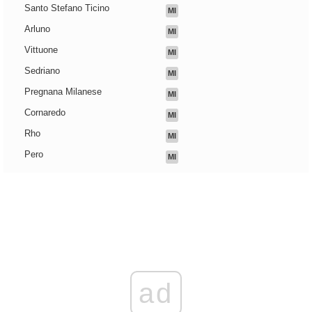
Santo Stefano Ticino
MI
Arluno
MI
Vittuone
MI
Sedriano
MI
Pregnana Milanese
MI
Cornaredo
MI
Rho
MI
Pero
MI
ad