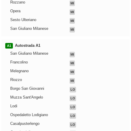
Rozzano
MI
Opera
MI
Sesto Ulteriano
MI
San Giuliano Milanese
MI
Autostrada A1
A1
San Giuliano Milanese
MI
Francolino
MI
Melegnano
MI
Riozzo
MI
Borgo San Giovanni
LO
Muzza Sant'Angelo
LO
Lodi
LO
Ospedaletto Lodigiano
LO
Casalpusterlengo
LO