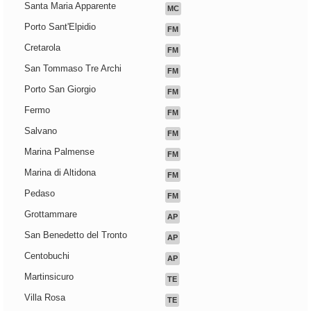
Santa Maria Apparente
MC
Porto Sant'Elpidio
FM
Cretarola
FM
San Tommaso Tre Archi
FM
Porto San Giorgio
FM
Fermo
FM
Salvano
FM
Marina Palmense
FM
Marina di Altidona
FM
Pedaso
FM
Grottammare
AP
San Benedetto del Tronto
AP
Centobuchi
AP
Martinsicuro
TE
Villa Rosa
TE