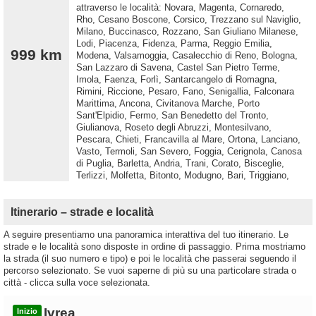
attraverso le località: Novara, Magenta, Cornaredo,
Rho, Cesano Boscone, Corsico, Trezzano sul Naviglio,
Milano, Buccinasco, Rozzano, San Giuliano Milanese,
Lodi, Piacenza, Fidenza, Parma, Reggio Emilia,
999 km
Modena, Valsamoggia, Casalecchio di Reno, Bologna,
San Lazzaro di Savena, Castel San Pietro Terme,
Imola, Faenza, Forlì, Santarcangelo di Romagna,
Rimini, Riccione, Pesaro, Fano, Senigallia, Falconara
Marittima, Ancona, Civitanova Marche, Porto
Sant'Elpidio, Fermo, San Benedetto del Tronto,
Giulianova, Roseto degli Abruzzi, Montesilvano,
Pescara, Chieti, Francavilla al Mare, Ortona, Lanciano,
Vasto, Termoli, San Severo, Foggia, Cerignola, Canosa
di Puglia, Barletta, Andria, Trani, Corato, Bisceglie,
Terlizzi, Molfetta, Bitonto, Modugno, Bari, Triggiano,
Itinerario – strade e località
A seguire presentiamo una panoramica interattiva del tuo itinerario. Le
strade e le località sono disposte in ordine di passaggio. Prima mostriamo
la strada (il suo numero e tipo) e poi le località che passerai seguendo il
percorso selezionato. Se vuoi saperne di più su una particolare strada o
città - clicca sulla voce selezionata.
Ivrea
Inizio