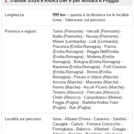
1.
Tramite SS26 e A4/A5 DIR e per Novara e Foggia
Lunghezza:
999 km
– questa è la distanza tra le località
Ivrea - Valenzano sul percorso
Province e regioni:
Torino (Piemonte) - Vercelli (Piemonte) -
Biella (Piemonte) - Novara (Piemonte) -
Milano (Lombardia) - Lodi (Lombardia) -
Piacenza-(Emilia-Romagna) - Parma-
(Emilia-Romagna) - Reggio-Nell'Emilia-
(Emilia-Romagna) - Modena-(Emilia-
Romagna) - Bologna-(Emilia-Romagna) -
Ravenna-(Emilia-Romagna) - Forlì-Cesena-
(Emilia-Romagna) - Rimini-(Emilia-
Romagna) - Pesaro e Urbino (Marche) -
Ancona (Marche) - Macerata (Marche) -
Fermo (Marche) - Ascoli Piceno (Marche) -
Teramo (Abruzzo) - Pescara (Abruzzo) -
Chieti (Abruzzo) - Campobasso (Molise) -
Foggia (Puglia) - Barletta-Andria-Trani-
(Puglia) - Bari (Puglia)
Località sul percorso:
Ivrea - Albiano D'ivrea - Caravino - Santhià - Cavaglià - Carisio - Fornace Crocicchio - Formigliana - Balocco - Villarboit - Greggio - Arborio - Recetto - Biandrate - Vicolungo - Casaleggio Novara - San Pietro Mosezzo - Nibbia - Novara - Pernate - Galliate - Romentino - Marcallo con Casone - Mesero - Casone - Magenta - Ossona - Santo Stefano Ticino - Arluno - Vittuone - Sedriano - Pregnana Milanese - Cornaredo - Rho - Pero - Settimo Milanese - Cesano Boscone -