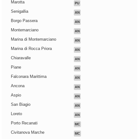
Marotta
PU
Senigallia
AN
Borgo Passera
AN
Montemarciano
AN
Marina di Montemarciano
AN
Marina di Rocca Priora
AN
Chiaravalle
AN
Piane
AN
Falconara Marittima
AN
Ancona
AN
Aspio
AN
San Biagio
AN
Loreto
AN
Porto Recanati
MC
Civitanova Marche
MC