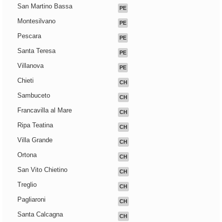
San Martino Bassa
PE
Montesilvano
PE
Pescara
PE
Santa Teresa
PE
Villanova
PE
Chieti
CH
Sambuceto
CH
Francavilla al Mare
CH
Ripa Teatina
CH
Villa Grande
CH
Ortona
CH
San Vito Chietino
CH
Treglio
CH
Pagliaroni
CH
Santa Calcagna
CH