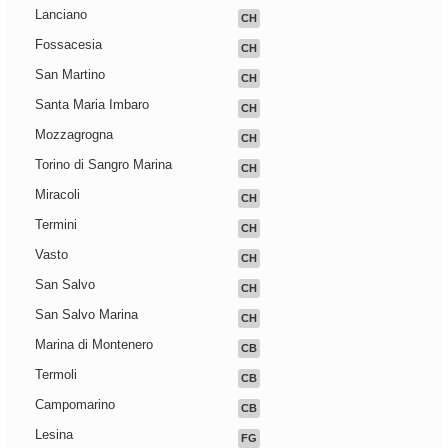
Lanciano
CH
Fossacesia
CH
San Martino
CH
Santa Maria Imbaro
CH
Mozzagrogna
CH
Torino di Sangro Marina
CH
Miracoli
CH
Termini
CH
Vasto
CH
San Salvo
CH
San Salvo Marina
CH
Marina di Montenero
CB
Termoli
CB
Campomarino
CB
Lesina
FG