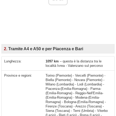
2.
Tramite A4 e A50 e per Piacenza e Bari
Lunghezza:
1097 km
– questa è la distanza tra le
località Ivrea - Valenzano sul percorso
Province e regioni:
Torino (Piemonte) - Vercelli (Piemonte) -
Biella (Piemonte) - Novara (Piemonte) -
Milano (Lombardia) - Lodi (Lombardia) -
Piacenza-(Emilia-Romagna) - Parma-
(Emilia-Romagna) - Reggio-Nell'Emilia-
(Emilia-Romagna) - Modena-(Emilia-
Romagna) - Bologna-(Emilia-Romagna) -
Firenze (Toscana) - Arezzo (Toscana) -
Siena (Toscana) - Terni (Umbria) - Viterbo
(Lazio) - Rieti (Lazio) - Roma (Lazio) -