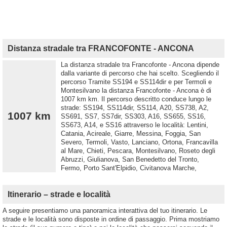
Distanza stradale tra FRANCOFONTE - ANCONA
La distanza stradale tra Francofonte - Ancona dipende
dalla variante di percorso che hai scelto. Scegliendo il
percorso Tramite SS194 e SS114dir e per Termoli e
Montesilvano la distanza Francofonte - Ancona è di
1007 km km. Il percorso descritto conduce lungo le
strade: SS194, SS114dir, SS114, A20, SS738, A2,
1007 km
SS691, SS7, SS7dir, SS303, A16, SS655, SS16,
SS673, A14, e SS16 attraverso le località: Lentini,
Catania, Acireale, Giarre, Messina, Foggia, San
Severo, Termoli, Vasto, Lanciano, Ortona, Francavilla
al Mare, Chieti, Pescara, Montesilvano, Roseto degli
Abruzzi, Giulianova, San Benedetto del Tronto,
Fermo, Porto Sant'Elpidio, Civitanova Marche,
Itinerario – strade e località
A seguire presentiamo una panoramica interattiva del tuo itinerario. Le
strade e le località sono disposte in ordine di passaggio. Prima mostriamo