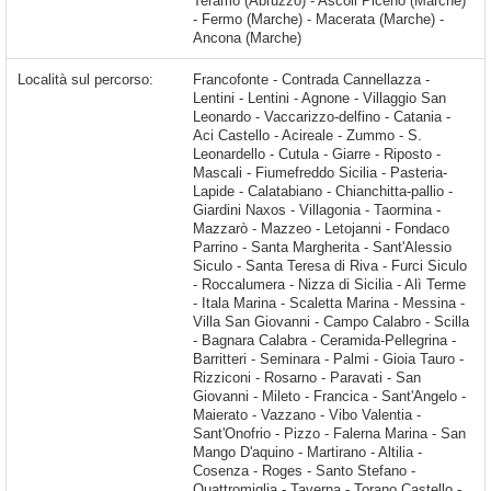
Teramo (Abruzzo) - Ascoli Piceno (Marche)
- Fermo (Marche) - Macerata (Marche) -
Ancona (Marche)
Località sul percorso:
Francofonte - Contrada Cannellazza - Lentini - Lentini - Agnone - Villaggio San Leonardo - Vaccarizzo-delfino - Catania - Aci Castello - Acireale - Zummo - S. Leonardello - Cutula - Giarre - Riposto - Mascali - Fiumefreddo Sicilia - Pasteria-Lapide - Calatabiano - Chianchitta-pallio - Giardini Naxos - Villagonia - Taormina - Mazzarò - Mazzeo - Letojanni - Fondaco Parrino - Santa Margherita - Sant'Alessio Siculo - Santa Teresa di Riva - Furci Siculo - Roccalumera - Nizza di Sicilia - Alì Terme - Itala Marina - Scaletta Marina - Messina - Villa San Giovanni