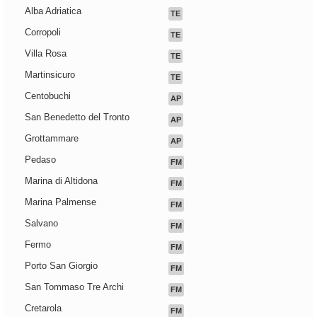
Alba Adriatica
TE
Corropoli
TE
Villa Rosa
TE
Martinsicuro
TE
Centobuchi
AP
San Benedetto del Tronto
AP
Grottammare
AP
Pedaso
FM
Marina di Altidona
FM
Marina Palmense
FM
Salvano
FM
Fermo
FM
Porto San Giorgio
FM
San Tommaso Tre Archi
FM
Cretarola
FM