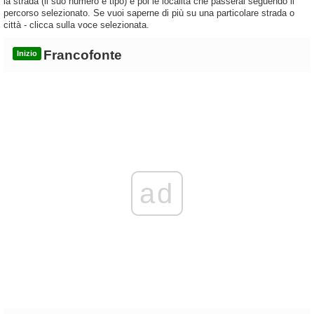
la strada (il suo numero e tipo) e poi le località che passerai seguendo il
percorso selezionato. Se vuoi saperne di più su una particolare strada o
città - clicca sulla voce selezionata.
Francofonte
Inizio
ad