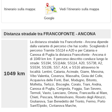
Vedi l’itinerario sulla mappa
Itinerario sulla mappa:
Google
Distanza stradale tra FRANCOFONTE - ANCONA
La distanza stradale tra Francofonte - Ancona dipende
dalla variante di percorso che hai scelto. Scegliendo il
percorso Tramite SS114 e A20 e per Catania e
Canosa di Puglia la distanza Francofonte - Ancona è
di 1049 km km. Il percorso descritto conduce lungo le
strade: SS194, SS114dir, SS114, A20, SS738, A2,
SS534, SS106, SS7, A14, e SS16 attraverso le
località: Lentini, Catania, Acireale, Giarre, Messina,
1049 km
Vibo Valentia, Cosenza, Massafra, Gioia del Colle,
Acquaviva delle Fonti, Bari, Modugno, Bitonto,
Molfetta, Terlizzi, Bisceglie, Corato, Trani, Andria,
Canosa di Puglia, Cerignola, Foggia, San Severo,
Termoli, Vasto, Lanciano, Ortona, Francavilla al Mare,
Chieti, Pescara, Montesilvano, Roseto degli Abruzzi,
Giulianova, San Benedetto del Tronto, Fermo, Porto
Sant'Elpidio, Civitanova Marche,