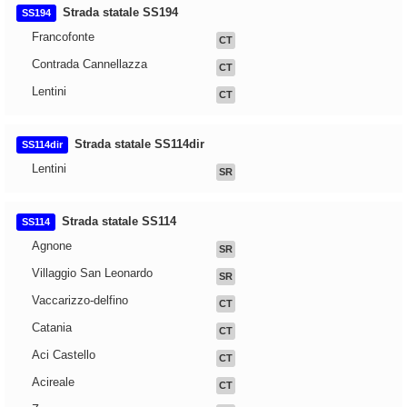
Strada statale SS194
SS194
Francofonte
CT
Contrada Cannellazza
CT
Lentini
CT
Strada statale SS114dir
SS114dir
Lentini
SR
Strada statale SS114
SS114
Agnone
SR
Villaggio San Leonardo
SR
Vaccarizzo-delfino
CT
Catania
CT
Aci Castello
CT
Acireale
CT