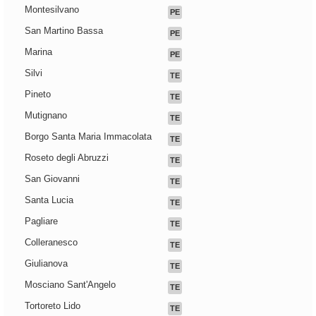
Montesilvano
PE
San Martino Bassa
PE
Marina
PE
Silvi
TE
Pineto
TE
Mutignano
TE
Borgo Santa Maria Immacolata
TE
Roseto degli Abruzzi
TE
San Giovanni
TE
Santa Lucia
TE
Pagliare
TE
Colleranesco
TE
Giulianova
TE
Mosciano Sant'Angelo
TE
Tortoreto Lido
TE