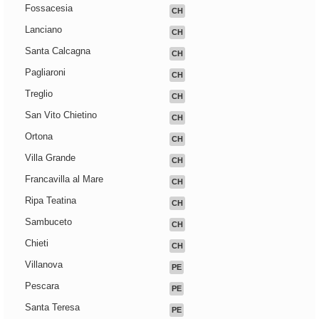
Fossacesia
CH
Lanciano
CH
Santa Calcagna
CH
Pagliaroni
CH
Treglio
CH
San Vito Chietino
CH
Ortona
CH
Villa Grande
CH
Francavilla al Mare
CH
Ripa Teatina
CH
Sambuceto
CH
Chieti
CH
Villanova
PE
Pescara
PE
Santa Teresa
PE