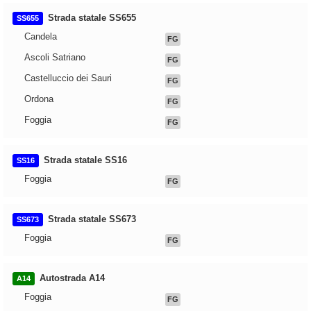
Strada statale SS655
SS655
Candela
FG
Ascoli Satriano
FG
Castelluccio dei Sauri
FG
Ordona
FG
Foggia
FG
Strada statale SS16
SS16
Foggia
FG
Strada statale SS673
SS673
Foggia
FG
Autostrada A14
A14
Foggia
FG