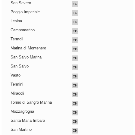
San Severo
FG
Poggio Imperiale
FG
Lesina
FG
Campomarino
CB
Termoli
CB
Marina di Montenero
CB
San Salvo Marina
CH
San Salvo
CH
Vasto
CH
Termini
CH
Miracoli
CH
Torino di Sangro Marina
CH
Mozzagrogna
CH
Santa Maria Imbaro
CH
San Martino
CH