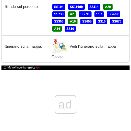
Strade sul percorso:
SS194
SS114dir
SS114
A20
SS738
A2
SS691
SS7
SS7dir
SS303
A16
SS655
SS16
SS673
A14
SS16
Vedi l’itinerario sulla mappa
Itinerario sulla mappa:
Google
ad