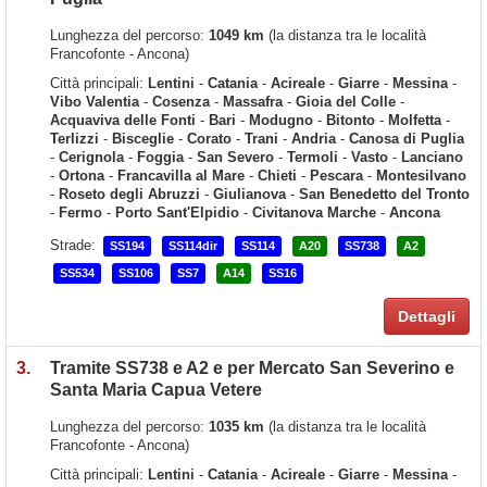
Lunghezza del percorso:
1049 km
(la distanza tra le località
Francofonte - Ancona)
Città principali:
Lentini
-
Catania
-
Acireale
-
Giarre
-
Messina
-
Vibo Valentia
-
Cosenza
-
Massafra
-
Gioia del Colle
-
Acquaviva delle Fonti
-
Bari
-
Modugno
-
Bitonto
-
Molfetta
-
Terlizzi
-
Bisceglie
-
Corato
-
Trani
-
Andria
-
Canosa di Puglia
-
Cerignola
-
Foggia
-
San Severo
-
Termoli
-
Vasto
-
Lanciano
-
Ortona
-
Francavilla al Mare
-
Chieti
-
Pescara
-
Montesilvano
-
Roseto degli Abruzzi
-
Giulianova
-
San Benedetto del Tronto
-
Fermo
-
Porto Sant'Elpidio
-
Civitanova Marche
-
Ancona
Strade:
SS194
SS114dir
SS114
A20
SS738
A2
SS534
SS106
SS7
A14
SS16
Dettagli
3.
Tramite SS738 e A2 e per Mercato San Severino e
Santa Maria Capua Vetere
Lunghezza del percorso:
1035 km
(la distanza tra le località
Francofonte - Ancona)
Città principali:
Lentini
-
Catania
-
Acireale
-
Giarre
-
Messina
-