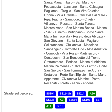
Strade sul percorso:
SS194
SS114dir
SS114
A20
SS738
A2
SS534
SS106
SS7
A14
SS16