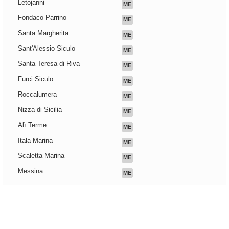
Letojanni
ME
Fondaco Parrino
ME
Santa Margherita
ME
Sant'Alessio Siculo
ME
Santa Teresa di Riva
ME
Furci Siculo
ME
Roccalumera
ME
Nizza di Sicilia
ME
Alì Terme
ME
Itala Marina
ME
Scaletta Marina
ME
Messina
ME