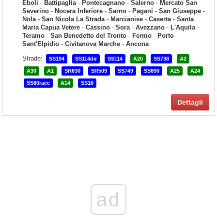
Eboli
-
Battipaglia
-
Pontecagnano
-
Salerno
-
Mercato San
Severino
-
Nocera Inferiore
-
Sarno
-
Pagani
-
San Giuseppe
-
Nola
-
San Nicola La Strada
-
Marcianise
-
Caserta
-
Santa
Maria Capua Vetere
-
Cassino
-
Sora
-
Avezzano
-
L'Aquila
-
Teramo
-
San Benedetto del Tronto
-
Fermo
-
Porto
Sant'Elpidio
-
Civitanova Marche
-
Ancona
Strade:
SS194
SS114dir
SS114
A20
SS738
A2
A30
A1
SR630
SR509
SS749
SS690
A25
A24
SS80racc
A14
SS16
Dettagli
ad