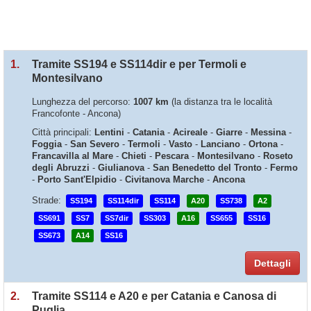
1.
Tramite SS194 e SS114dir e per Termoli e
Montesilvano
Lunghezza del percorso:
1007 km
(la distanza tra le località
Francofonte - Ancona)
Città principali:
Lentini
-
Catania
-
Acireale
-
Giarre
-
Messina
-
Foggia
-
San Severo
-
Termoli
-
Vasto
-
Lanciano
-
Ortona
-
Francavilla al Mare
-
Chieti
-
Pescara
-
Montesilvano
-
Roseto
degli Abruzzi
-
Giulianova
-
San Benedetto del Tronto
-
Fermo
-
Porto Sant'Elpidio
-
Civitanova Marche
-
Ancona
Strade:
SS194
SS114dir
SS114
A20
SS738
A2
SS691
SS7
SS7dir
SS303
A16
SS655
SS16
SS673
A14
SS16
Dettagli
2.
Tramite SS114 e A20 e per Catania e Canosa di
Puglia