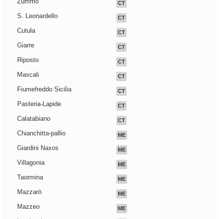
Zummo
CT
S. Leonardello
CT
Cutula
CT
Giarre
CT
Riposto
CT
Mascali
CT
Fiumefreddo Sicilia
CT
Pasteria-Lapide
CT
Calatabiano
CT
Chianchitta-pallio
ME
Giardini Naxos
ME
Villagonia
ME
Taormina
ME
Mazzarò
ME
Mazzeo
ME