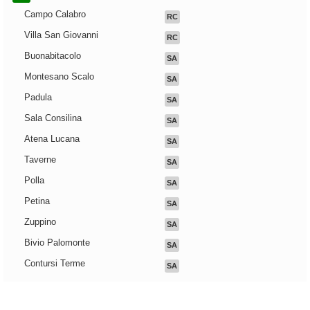
Campo Calabro
RC
Villa San Giovanni
RC
Buonabitacolo
SA
Montesano Scalo
SA
Padula
SA
Sala Consilina
SA
Atena Lucana
SA
Taverne
SA
Polla
SA
Petina
SA
Zuppino
SA
Bivio Palomonte
SA
Contursi Terme
SA