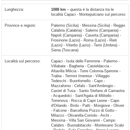
Lunghezza:
1088 km
– questa è la distanza tra le
località Capaci - Montepulciano sul percorso
Province e regioni:
Palermo (Sicilia) - Messina (Sicilia) - Reggio
Calabria (Calabria) - Salerno (Campania) -
Napoli (Campania) - Caserta (Campania) -
Frosinone (Lazio) - Roma (Lazio) - Rieti
(Lazio) - Viterbo (Lazio) - Terni (Umbria) -
Siena (Toscana)
Località sul percorso:
Capaci - Isola delle Femmine - Palermo - Villabate - Bagheria - Casteldaccia - Altavilla Milicia - Torre Colonna-Sperone - Trabia - Termini Imerese - Villaggio Tedeschi - Buonfornello - Capo - Mazzaforno - Cefalù - Sant'Ambrogio - Castel di Tusa - Santo Stefano di Camastra - Acquedolci - Sant'Agata di Militello - Torrenova - Rocca di Capri Leone - Capo d'Orlando - Brolo - Patti - Mongiove - Oliveri - Falcone - Barcellona Pozzo di Gotto - Milazzo - Olivarella-Corriolo - Archi - Messina - Villa San Giovanni - Campo Calabro - Buonabitacolo - Montesano Scalo