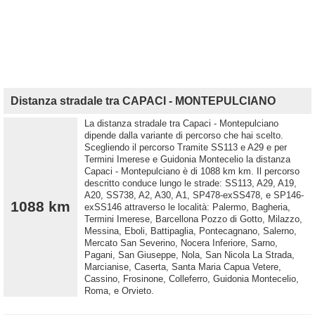
Distanza stradale tra CAPACI - MONTEPULCIANO
La distanza stradale tra Capaci - Montepulciano
dipende dalla variante di percorso che hai scelto.
Scegliendo il percorso Tramite SS113 e A29 e per
Termini Imerese e Guidonia Montecelio la distanza
Capaci - Montepulciano è di 1088 km km. Il percorso
descritto conduce lungo le strade: SS113, A29, A19,
A20, SS738, A2, A30, A1, SP478-exSS478, e SP146-
1088 km
exSS146 attraverso le località: Palermo, Bagheria,
Termini Imerese, Barcellona Pozzo di Gotto, Milazzo,
Messina, Eboli, Battipaglia, Pontecagnano, Salerno,
Mercato San Severino, Nocera Inferiore, Sarno,
Pagani, San Giuseppe, Nola, San Nicola La Strada,
Marcianise, Caserta, Santa Maria Capua Vetere,
Cassino, Frosinone, Colleferro, Guidonia Montecelio,
Roma, e Orvieto.