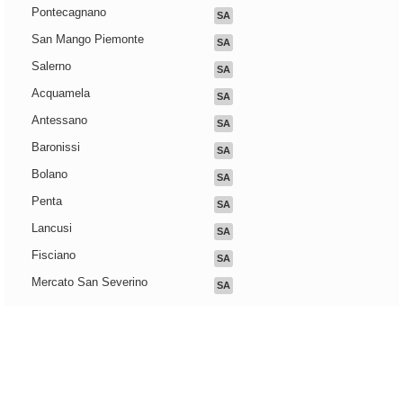
Pontecagnano
SA
San Mango Piemonte
SA
Salerno
SA
Acquamela
SA
Antessano
SA
Baronissi
SA
Bolano
SA
Penta
SA
Lancusi
SA
Fisciano
SA
Mercato San Severino
SA