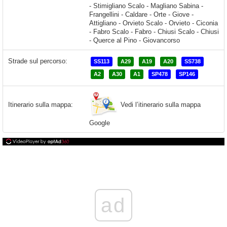
Strade sul percorso:
SS113
A29
A19
A20
SS738
A2
A30
A1
SP478
SP146
Vedi l’itinerario sulla mappa
Itinerario sulla mappa:
Google
ad