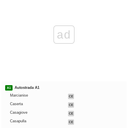
ad
Autostrada A1
A1
Marcianise
CE
Caserta
CE
Casagiove
CE
Casapulla
CE