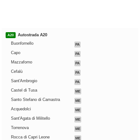
Autostrada A20
A20
Buonfornello
PA
Capo
PA
Mazzaforno
PA
Cefalù
PA
Sant'Ambrogio
PA
Castel di Tusa
ME
Santo Stefano di Camastra
ME
Acquedolci
ME
Sant'Agata di Militello
ME
Torrenova
ME
Rocca di Capri Leone
ME