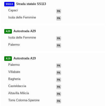
Strada statale SS113
SS113
Capaci
PA
Isola delle Femmine
PA
Autostrada A29
A29
Isola delle Femmine
PA
Palermo
PA
Autostrada A19
A19
Palermo
PA
Villabate
PA
Bagheria
PA
Casteldaccia
PA
Altavilla Milicia
PA
Torre Colonna-Sperone
PA