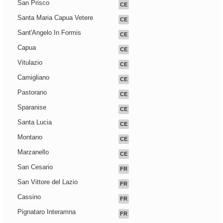
San Prisco
CE
Santa Maria Capua Vetere
CE
Sant'Angelo In Formis
CE
Capua
CE
Vitulazio
CE
Camigliano
CE
Pastorano
CE
Sparanise
CE
Santa Lucia
CE
Montano
CE
Marzanello
CE
San Cesario
FR
San Vittore del Lazio
FR
Cassino
FR
Pignataro Interamna
FR