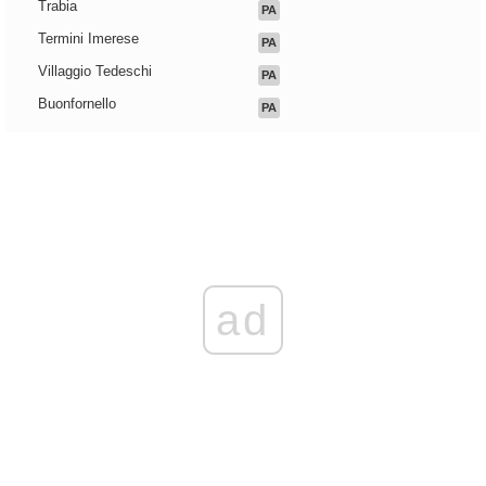
Trabia
PA
Termini Imerese
PA
Villaggio Tedeschi
PA
Buonfornello
PA
ad