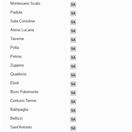
Montesano Scalo
SA
Padula
SA
Sala Consilina
SA
Atena Lucana
SA
Taverne
SA
Polla
SA
Petina
SA
Zuppino
SA
Quadrivio
SA
Eboli
SA
Bivio Palomonte
SA
Contursi Terme
SA
Battipaglia
SA
Bellizzi
SA
Sant'Antonio
SA