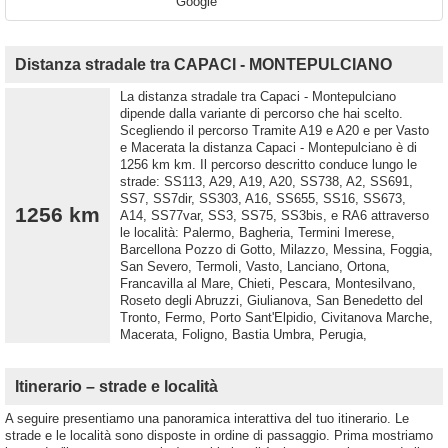
Google
Distanza stradale tra CAPACI - MONTEPULCIANO
La distanza stradale tra Capaci - Montepulciano
dipende dalla variante di percorso che hai scelto.
Scegliendo il percorso Tramite A19 e A20 e per Vasto
e Macerata la distanza Capaci - Montepulciano è di
1256 km km. Il percorso descritto conduce lungo le
strade: SS113, A29, A19, A20, SS738, A2, SS691,
SS7, SS7dir, SS303, A16, SS655, SS16, SS673,
1256 km
A14, SS77var, SS3, SS75, SS3bis, e RA6 attraverso
le località: Palermo, Bagheria, Termini Imerese,
Barcellona Pozzo di Gotto, Milazzo, Messina, Foggia,
San Severo, Termoli, Vasto, Lanciano, Ortona,
Francavilla al Mare, Chieti, Pescara, Montesilvano,
Roseto degli Abruzzi, Giulianova, San Benedetto del
Tronto, Fermo, Porto Sant'Elpidio, Civitanova Marche,
Macerata, Foligno, Bastia Umbra, Perugia,
Itinerario – strade e località
A seguire presentiamo una panoramica interattiva del tuo itinerario. Le
strade e le località sono disposte in ordine di passaggio. Prima mostriamo