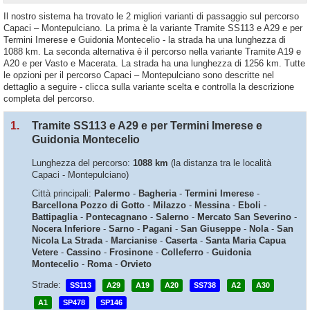
Il nostro sistema ha trovato le 2 migliori varianti di passaggio sul percorso
Capaci – Montepulciano. La prima è la variante Tramite SS113 e A29 e per
Termini Imerese e Guidonia Montecelio - la strada ha una lunghezza di
1088 km. La seconda alternativa è il percorso nella variante Tramite A19 e
A20 e per Vasto e Macerata. La strada ha una lunghezza di 1256 km. Tutte
le opzioni per il percorso Capaci – Montepulciano sono descritte nel
dettaglio a seguire - clicca sulla variante scelta e controlla la descrizione
completa del percorso.
1.
Tramite SS113 e A29 e per Termini Imerese e
Guidonia Montecelio
Lunghezza del percorso:
1088 km
(la distanza tra le località
Capaci - Montepulciano)
Città principali:
Palermo
-
Bagheria
-
Termini Imerese
-
Barcellona Pozzo di Gotto
-
Milazzo
-
Messina
-
Eboli
-
Battipaglia
-
Pontecagnano
-
Salerno
-
Mercato San Severino
-
Nocera Inferiore
-
Sarno
-
Pagani
-
San Giuseppe
-
Nola
-
San
Nicola La Strada
-
Marcianise
-
Caserta
-
Santa Maria Capua
Vetere
-
Cassino
-
Frosinone
-
Colleferro
-
Guidonia
Montecelio
-
Roma
-
Orvieto
Strade:
SS113
A29
A19
A20
SS738
A2
A30
A1
SP478
SP146