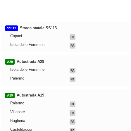
Strada statale SS113
SS113
Capaci
PA
Isola delle Femmine
PA
Autostrada A29
A29
Isola delle Femmine
PA
Palermo
PA
Autostrada A19
A19
Palermo
PA
Villabate
PA
Bagheria
PA
Casteldaccia
PA