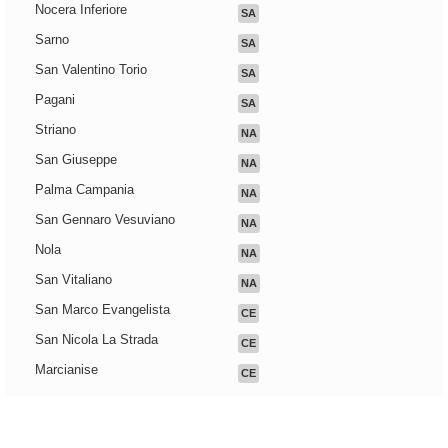
Nocera Inferiore
SA
Sarno
SA
San Valentino Torio
SA
Pagani
SA
Striano
NA
San Giuseppe
NA
Palma Campania
NA
San Gennaro Vesuviano
NA
Nola
NA
San Vitaliano
NA
San Marco Evangelista
CE
San Nicola La Strada
CE
Marcianise
CE