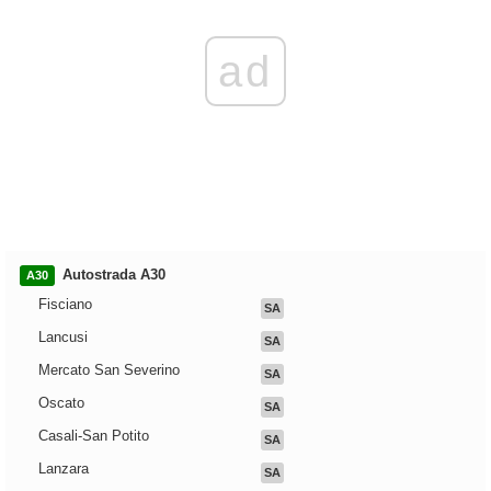
ad
Autostrada A30
A30
Fisciano
SA
Lancusi
SA
Mercato San Severino
SA
Oscato
SA
Casali-San Potito
SA
Lanzara
SA