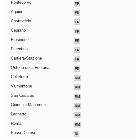
Pontecorvo
FR
Aquino
FR
Castrocielo
FR
Ceprano
FR
Frosinone
FR
Ferentino
FR
Cartiera-Stazione
FR
Osteria della Fontana
FR
Colleferro
RM
Valmontone
RM
San Cesareo
RM
Guidonia Montecelio
RM
Laghetto
RM
Roma
RM
Passo Corese
RI