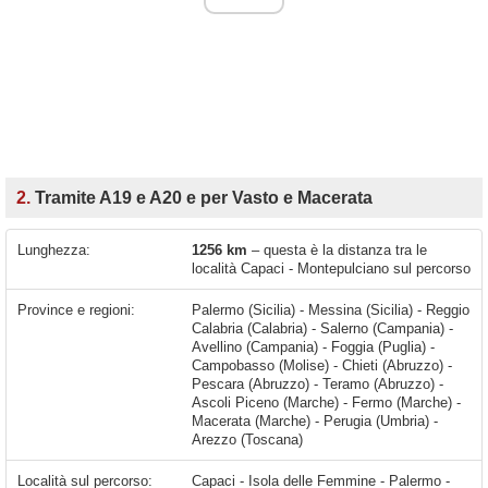
2.
Tramite A19 e A20 e per Vasto e Macerata
Lunghezza:
1256 km
– questa è la distanza tra le
località Capaci - Montepulciano sul percorso
Province e regioni:
Palermo (Sicilia) - Messina (Sicilia) - Reggio
Calabria (Calabria) - Salerno (Campania) -
Avellino (Campania) - Foggia (Puglia) -
Campobasso (Molise) - Chieti (Abruzzo) -
Pescara (Abruzzo) - Teramo (Abruzzo) -
Ascoli Piceno (Marche) - Fermo (Marche) -
Macerata (Marche) - Perugia (Umbria) -
Arezzo (Toscana)
Località sul percorso:
Capaci - Isola delle Femmine - Palermo - Villabate - Bagheria - Casteldaccia - Altavilla Milicia - Torre Colonna-Sperone - Trabia - Termini Imerese - Villaggio Tedeschi - Buonfornello - Capo - Mazzaforno - Cefalù - Sant'Ambrogio - Castel di Tusa - Santo Stefano di Camastra - Acquedolci - Sant'Agata di Militello - Torrenova - Rocca di Capri Leone - Capo d'Orlando - Brolo - Patti - Mongiove - Oliveri - Falcone - Barcellona Pozzo di Gotto - Milazzo - Olivarella-Corriolo - Archi - Messina - Villa San Giovanni - Campo Calabro - Buonabitacolo - Montesano Scalo