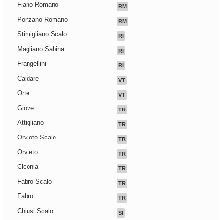
Fiano Romano
RM
Ponzano Romano
RM
Stimigliano Scalo
RI
Magliano Sabina
RI
Frangellini
RI
Caldare
VT
Orte
VT
Giove
TR
Attigliano
TR
Orvieto Scalo
TR
Orvieto
TR
Ciconia
TR
Fabro Scalo
TR
Fabro
TR
Chiusi Scalo
SI