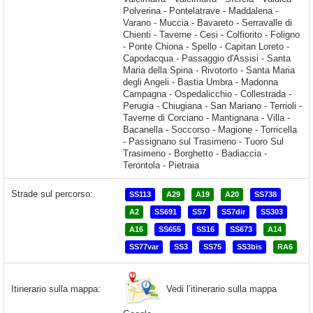
Strade sul percorso:
SS113
A29
A19
A20
SS738
A2
SS691
SS7
SS7dir
SS303
A16
SS655
SS16
SS673
A14
SS77var
SS3
SS75
SS3bis
RA6
Vedi l’itinerario sulla mappa
Itinerario sulla mappa: