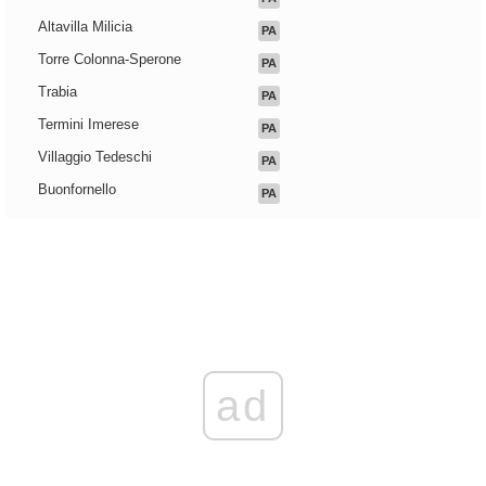
Altavilla Milicia
PA
Torre Colonna-Sperone
PA
Trabia
PA
Termini Imerese
PA
Villaggio Tedeschi
PA
Buonfornello
PA
ad