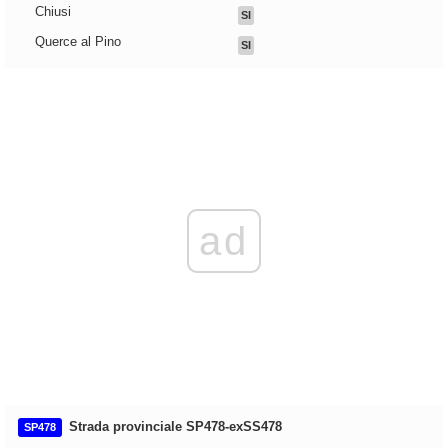
Chiusi
SI
Querce al Pino
SI
ad
Strada provinciale SP478-exSS478
SP478