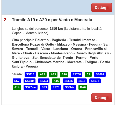
Dettagli
2.
Tramite A19 e A20 e per Vasto e Macerata
Lunghezza del percorso:
1256 km
(la distanza tra le località
Capaci - Montepulciano)
Città principali:
Palermo
-
Bagheria
-
Termini Imerese
-
Barcellona Pozzo di Gotto
-
Milazzo
-
Messina
-
Foggia
-
San
Severo
-
Termoli
-
Vasto
-
Lanciano
-
Ortona
-
Francavilla al
Mare
-
Chieti
-
Pescara
-
Montesilvano
-
Roseto degli Abruzzi
-
Giulianova
-
San Benedetto del Tronto
-
Fermo
-
Porto
Sant'Elpidio
-
Civitanova Marche
-
Macerata
-
Foligno
-
Bastia
Umbra
-
Perugia
Strade:
SS113
A29
A19
A20
SS738
A2
SS691
SS7
SS7dir
SS303
A16
SS655
SS16
SS673
A14
SS77var
SS3
SS75
SS3bis
RA6
Dettagli