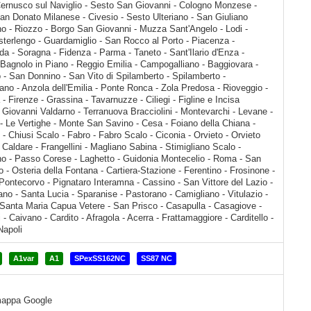
A1var
A1
SPexSS162NC
SS87 NC
a mappa Google