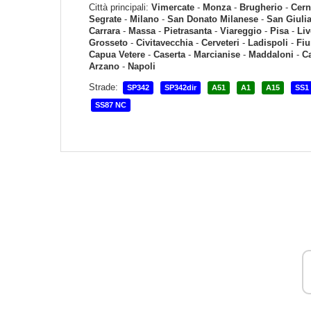
Città principali:
Vimercate
-
Monza
-
Brugherio
-
Cern
Segrate
-
Milano
-
San Donato Milanese
-
San Giuli
Carrara
-
Massa
-
Pietrasanta
-
Viareggio
-
Pisa
-
Li
Grosseto
-
Civitavecchia
-
Cerveteri
-
Ladispoli
-
Fiu
Capua Vetere
-
Caserta
-
Marcianise
-
Maddaloni
-
C
Arzano
-
Napoli
Strade:
SP342
SP342dir
A51
A1
A15
SS1
SS87 NC