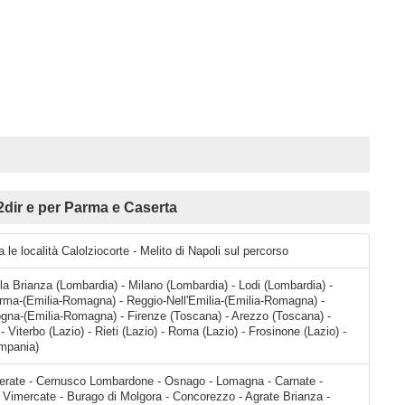
ir e per Parma e Caserta
a le località Calolziocorte - Melito di Napoli sul percorso
a Brianza (Lombardia) - Milano (Lombardia) - Lodi (Lombardia) -
ma-(Emilia-Romagna) - Reggio-Nell'Emilia-(Emilia-Romagna) -
na-(Emilia-Romagna) - Firenze (Toscana) - Arezzo (Toscana) -
 Viterbo (Lazio) - Rieti (Lazio) - Roma (Lazio) - Frosinone (Lazio) -
ampania)
za - Monza - Carugate - Brugherio - Cernusco sul Naviglio - Sesto San Giovanni - Cologno Monzese - Vimodrone - Segrate - Milano - San Donato Milanese - Civesio - Sesto Ulteriano - San Giuliano Milanese - Francolino - Melegnano - Riozzo - Borgo San Giovanni - Muzza Sant'Angelo - Lodi - Ospedaletto Lodigiano - Casalpusterlengo - Guardamiglio