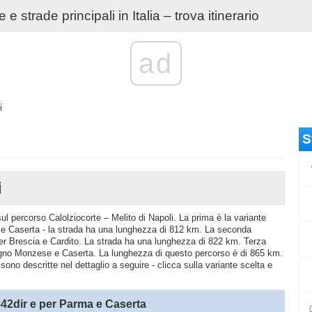
e strade principali in Italia – trova itinerario
ad
i
S
i
sul percorso Calolziocorte – Melito di Napoli. La prima è la variante
Caserta - la strada ha una lunghezza di 812 km. La seconda
per Brescia e Cardito. La strada ha una lunghezza di 822 km. Terza
ogno Monzese e Caserta. La lunghezza di questo percorso è di 865 km.
 sono descritte nel dettaglio a seguire - clicca sulla variante scelta e
2dir e per Parma e Caserta