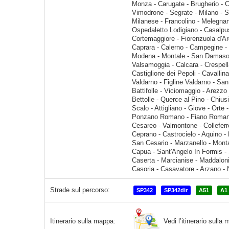
Strade sul percorso:
SP342
SP342dir
A51
A1
Vedi l’itinerario sull
Itinerario sulla mappa: