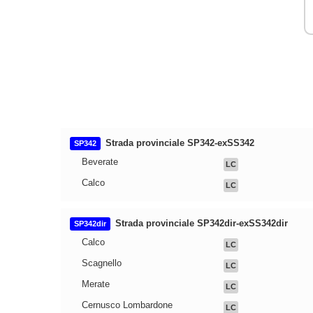
Strada provinciale SP342-exSS342
SP342
Beverate
LC
Calco
LC
Strada provinciale SP342dir-exSS342dir
SP342dir
Calco
LC
Scagnello
LC
Merate
LC
Cernusco Lombardone
LC