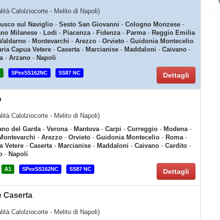
alità Calolziocorte - Melito di Napoli)
usco sul Naviglio
-
Sesto San Giovanni
-
Cologno Monzese
-
ano Milanese
-
Lodi
-
Piacenza
-
Fidenza
-
Parma
-
Reggio Emilia
 Valdarno
-
Montevarchi
-
Arezzo
-
Orvieto
-
Guidonia Montecelio
ria Capua Vetere
-
Caserta
-
Marcianise
-
Maddaloni
-
Caivano
-
a
-
Arzano
-
Napoli
1
SPexSS162NC
SS87 NC
Dettagli
o
alità Calolziocorte - Melito di Napoli)
no del Garda
-
Verona
-
Mantova
-
Carpi
-
Correggio
-
Modena
-
Montevarchi
-
Arezzo
-
Orvieto
-
Guidonia Montecelio
-
Roma
-
a Vetere
-
Caserta
-
Marcianise
-
Maddaloni
-
Caivano
-
Cardito
-
o
-
Napoli
A1
SPexSS162NC
SS87 NC
Dettagli
e Caserta
alità Calolziocorte - Melito di Napoli)