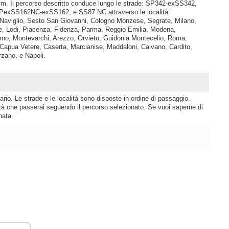
 km. Il percorso descritto conduce lungo le strade: SP342-exSS342,
SPexSS162NC-exSS162, e SS87 NC attraverso le località:
Naviglio, Sesto San Giovanni, Cologno Monzese, Segrate, Milano,
, Lodi, Piacenza, Fidenza, Parma, Reggio Emilia, Modena,
arno, Montevarchi, Arezzo, Orvieto, Guidonia Montecelio, Roma,
 Capua Vetere, Caserta, Marcianise, Maddaloni, Caivano, Cardito,
rzano, e Napoli.
rio. Le strade e le località sono disposte in ordine di passaggio.
lità che passerai seguendo il percorso selezionato. Se vuoi saperne di
nata.