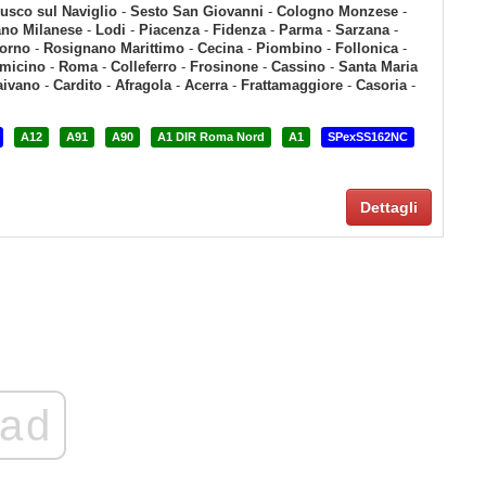
usco sul Naviglio
-
Sesto San Giovanni
-
Cologno Monzese
-
ano Milanese
-
Lodi
-
Piacenza
-
Fidenza
-
Parma
-
Sarzana
-
vorno
-
Rosignano Marittimo
-
Cecina
-
Piombino
-
Follonica
-
micino
-
Roma
-
Colleferro
-
Frosinone
-
Cassino
-
Santa Maria
aivano
-
Cardito
-
Afragola
-
Acerra
-
Frattamaggiore
-
Casoria
-
A12
A91
A90
A1 DIR Roma Nord
A1
SPexSS162NC
Dettagli
ad