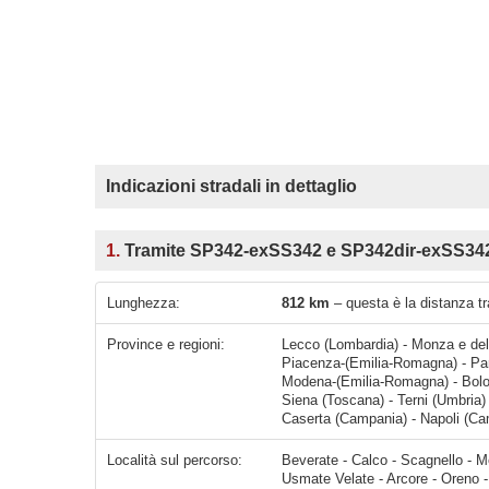
Indicazioni stradali in dettaglio
1.
Tramite SP342-exSS342 e SP342dir-exSS342d
Lunghezza:
812 km
– questa è la distanza tr
Province e regioni:
Lecco (Lombardia) - Monza e dell
Piacenza-(Emilia-Romagna) - Par
Modena-(Emilia-Romagna) - Bolog
Siena (Toscana) - Terni (Umbria) -
Caserta (Campania) - Napoli (C
Località sul percorso:
Beverate - Calco - Scagnello - Merate - Cernusco Lombardone - Osnago - Lomagna - Carnate - Usmate Velate - Arcore - Oreno - Vimercate - Burago di Molgora - Concorezzo - Agrate Brian