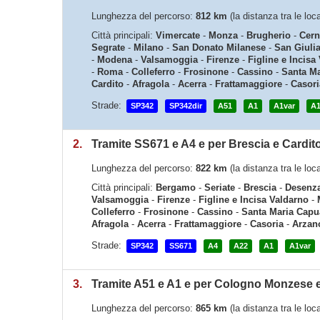
Lunghezza del percorso:
812 km
(la distanza tra le loc
Città principali:
Vimercate
-
Monza
-
Brugherio
-
Cern
Segrate
-
Milano
-
San Donato Milanese
-
San Giuli
-
Modena
-
Valsamoggia
-
Firenze
-
Figline e Incisa
-
Roma
-
Colleferro
-
Frosinone
-
Cassino
-
Santa Ma
Cardito
-
Afragola
-
Acerra
-
Frattamaggiore
-
Casori
Strade:
SP342
SP342dir
A51
A1
A1var
A
2.
Tramite SS671 e A4 e per Brescia e Cardit
Lunghezza del percorso:
822 km
(la distanza tra le loc
Città principali:
Bergamo
-
Seriate
-
Brescia
-
Desenza
Valsamoggia
-
Firenze
-
Figline e Incisa Valdarno
-
Colleferro
-
Frosinone
-
Cassino
-
Santa Maria Capu
Afragola
-
Acerra
-
Frattamaggiore
-
Casoria
-
Arzan
Strade:
SP342
SS671
A4
A22
A1
A1var
3.
Tramite A51 e A1 e per Cologno Monzese 
Lunghezza del percorso:
865 km
(la distanza tra le loc