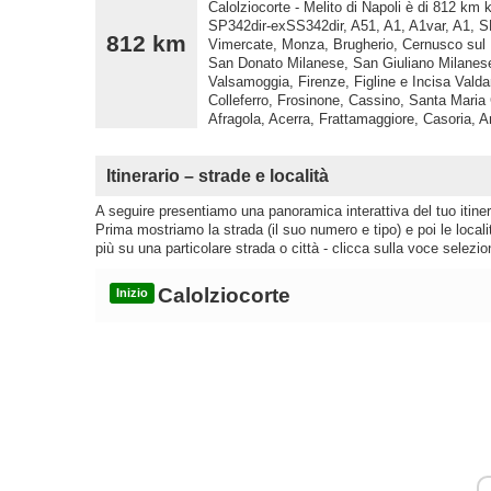
Calolziocorte - Melito di Napoli è di 812 km
SP342dir-exSS342dir, A51, A1, A1var, A1, 
812 km
Vimercate, Monza, Brugherio, Cernusco sul 
San Donato Milanese, San Giuliano Milanese
Valsamoggia, Firenze, Figline e Incisa Vald
Colleferro, Frosinone, Cassino, Santa Maria
Afragola, Acerra, Frattamaggiore, Casoria, A
Itinerario – strade e località
A seguire presentiamo una panoramica interattiva del tuo itinera
Prima mostriamo la strada (il suo numero e tipo) e poi le loca
più su una particolare strada o città - clicca sulla voce selezio
Calolziocorte
Inizio