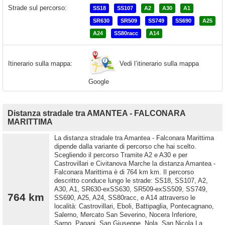
Strade sul percorso:
SS18
SS107
A2
A30
A1
SR630
SR509
SS749
SS690
A25
A24
SS80racc
A14
Vedi l’itinerario sulla mappa
Itinerario sulla mappa:
Google
Distanza stradale tra AMANTEA - FALCONARA
MARITTIMA
La distanza stradale tra Amantea - Falconara Marittima
dipende dalla variante di percorso che hai scelto.
Scegliendo il percorso Tramite A2 e A30 e per
Castrovillari e Civitanova Marche la distanza Amantea -
Falconara Marittima è di 764 km km. Il percorso
descritto conduce lungo le strade: SS18, SS107, A2,
A30, A1, SR630-exSS630, SR509-exSS509, SS749,
764 km
SS690, A25, A24, SS80racc, e A14 attraverso le
località: Castrovillari, Eboli, Battipaglia, Pontecagnano,
Salerno, Mercato San Severino, Nocera Inferiore,
Sarno, Pagani, San Giuseppe, Nola, San Nicola La