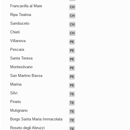
Francavilla al Mare
CH
Ripa Teatina
CH
Sambuceto
CH
Chieti
CH
Villanova
PE
Pescara
PE
Santa Teresa
PE
Montesilvano
PE
San Martino Bassa
PE
Marina
PE
Silvi
TE
Pineto
TE
Mutignano
TE
Borgo Santa Maria Immacolata
TE
Roseto degli Abruzzi
TE