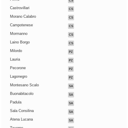
CS
Castrovillari
CS
Morano Calabro
CS
Campotenese
CS
Mormanno
CS
Laino Borgo
CS
Milordo
PZ
Lauria
PZ
Pecorone
PZ
Lagonegro
PZ
Montesano Scalo
SA
Buonabitacolo
SA
Padula
SA
Sala Consilina
SA
Atena Lucana
SA
Taverne