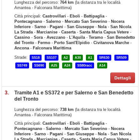
Lunghezza del percorso:
764 km
(la distanza tra le località
Amantea - Falconara Marittima)
Città principali:
Castrovillari
-
Eboli
-
Battipaglia
-
Pontecagnano
-
Salerno
-
Mercato San Severino
-
Nocera
Inferiore
-
Sarno
-
Pagani
-
San Giuseppe
-
Nola
-
San Nicola
La Strada
-
Marcianise
-
Caserta
-
Santa Maria Capua Vetere
-
Cassino
-
Sora
-
Avezzano
-
L'Aquila
-
Teramo
-
San Benedetto
del Tronto
-
Fermo
-
Porto Sant'Elpidio
-
Civitanova Marche
-
Ancona
-
Falconara Marittima
Strade:
SS18
SS107
A2
A30
A1
SR630
SR509
SS749
SS690
A25
A24
SS80racc
A14
Dettagli
3.
Tramite A1 e SS372 e per Salerno e San Benedetto
del Tronto
Lunghezza del percorso:
738 km
(la distanza tra le località
Amantea - Falconara Marittima)
Città principali:
Castrovillari
-
Eboli
-
Battipaglia
-
Pontecagnano
-
Salerno
-
Mercato San Severino
-
Nocera
Inferiore
-
Sarno
-
Pagani
-
San Giuseppe
-
Nola
-
San Nicola
La Strada
-
Marcianise
-
Caserta
-
Santa Maria Capua Vetere
-