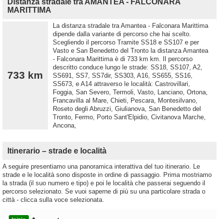
Distanza stradale tra AMANTEA - FALCONARA
MARITTIMA
La distanza stradale tra Amantea - Falconara Marittima
dipende dalla variante di percorso che hai scelto.
Scegliendo il percorso Tramite SS18 e SS107 e per
Vasto e San Benedetto del Tronto la distanza Amantea
- Falconara Marittima è di 733 km km. Il percorso
descritto conduce lungo le strade: SS18, SS107, A2,
733 km
SS691, SS7, SS7dir, SS303, A16, SS655, SS16,
SS673, e A14 attraverso le località: Castrovillari,
Foggia, San Severo, Termoli, Vasto, Lanciano, Ortona,
Francavilla al Mare, Chieti, Pescara, Montesilvano,
Roseto degli Abruzzi, Giulianova, San Benedetto del
Tronto, Fermo, Porto Sant'Elpidio, Civitanova Marche,
Ancona,
Itinerario – strade e località
A seguire presentiamo una panoramica interattiva del tuo itinerario. Le
strade e le località sono disposte in ordine di passaggio. Prima mostriamo
la strada (il suo numero e tipo) e poi le località che passerai seguendo il
percorso selezionato. Se vuoi saperne di più su una particolare strada o
città - clicca sulla voce selezionata.