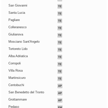
San Giovanni
TE
Santa Lucia
TE
Pagliare
TE
Colleranesco
TE
Giulianova
TE
Mosciano Sant'Angelo
TE
Tortoreto Lido
TE
Alba Adriatica
TE
Corropoli
TE
Villa Rosa
TE
Martinsicuro
TE
Centobuchi
AP
San Benedetto del Tronto
AP
Grottammare
AP
Pedaso
FM