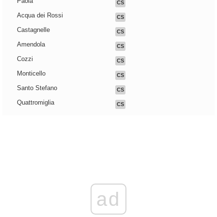
Paola
CS
Acqua dei Rossi
CS
Castagnelle
CS
Amendola
CS
Cozzi
CS
Monticello
CS
Santo Stefano
CS
Quattromiglia
CS
ad