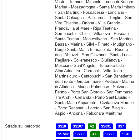
Strade sul percorso:
SS18
SS107
A2
SS691
SS7
SS7dir
SS303
A16
SS655
SS16