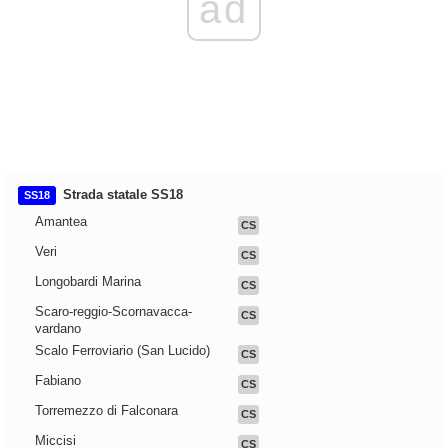
ad
Strada statale SS18
SS18
Amantea
CS
Veri
CS
Longobardi Marina
CS
Scaro-reggio-Scornavacca-
CS
vardano
Scalo Ferroviario (San Lucido)
CS
Fabiano
CS
Torremezzo di Falconara
CS
Miccisi
CS