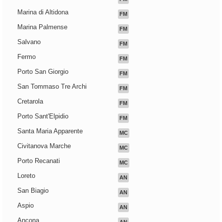
Marina di Altidona
FM
Marina Palmense
FM
Salvano
FM
Fermo
FM
Porto San Giorgio
FM
San Tommaso Tre Archi
FM
Cretarola
FM
Porto Sant'Elpidio
FM
Santa Maria Apparente
MC
Civitanova Marche
MC
Porto Recanati
MC
Loreto
AN
San Biagio
AN
Aspio
AN
Ancona