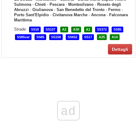
Sulmona
-
Chieti
-
Pescara
-
Montesilvano
-
Roseto degli
Abruzzi
-
Giulianova
-
San Benedetto del Tronto
-
Fermo
-
Porto Sant'Elpidio
-
Civitanova Marche
-
Ancona
-
Falconara
Marittima
Strade:
SS18
SS107
A2
A30
A1
SS372
SS85
SS85var
SS85
SS158
SS652
SS17
A25
A14
Dettagli
ad