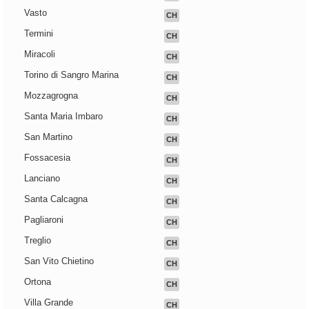
Vasto
CH
Termini
CH
Miracoli
CH
Torino di Sangro Marina
CH
Mozzagrogna
CH
Santa Maria Imbaro
CH
San Martino
CH
Fossacesia
CH
Lanciano
CH
Santa Calcagna
CH
Pagliaroni
CH
Treglio
CH
San Vito Chietino
CH
Ortona
CH
Villa Grande
CH