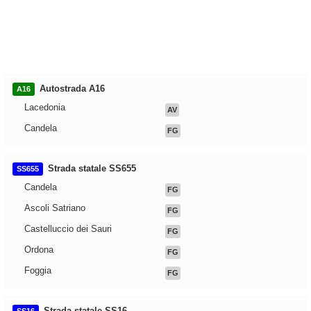
Autostrada A16
A16
Lacedonia
AV
Candela
FG
Strada statale SS655
SS655
Candela
FG
Ascoli Satriano
FG
Castelluccio dei Sauri
FG
Ordona
FG
Foggia
FG
Strada statale SS16