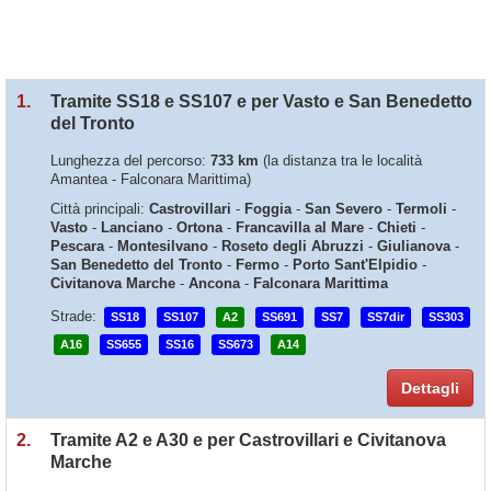
1.
Tramite SS18 e SS107 e per Vasto e San Benedetto
del Tronto
Lunghezza del percorso:
733 km
(la distanza tra le località
Amantea - Falconara Marittima)
Città principali:
Castrovillari
-
Foggia
-
San Severo
-
Termoli
-
Vasto
-
Lanciano
-
Ortona
-
Francavilla al Mare
-
Chieti
-
Pescara
-
Montesilvano
-
Roseto degli Abruzzi
-
Giulianova
-
San Benedetto del Tronto
-
Fermo
-
Porto Sant'Elpidio
-
Civitanova Marche
-
Ancona
-
Falconara Marittima
Strade:
SS18
SS107
A2
SS691
SS7
SS7dir
SS303
A16
SS655
SS16
SS673
A14
Dettagli
2.
Tramite A2 e A30 e per Castrovillari e Civitanova
Marche