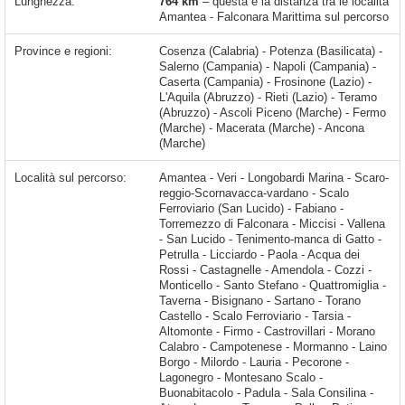
Lunghezza:
764 km
– questa è la distanza tra le località
Amantea - Falconara Marittima sul percorso
Province e regioni:
Cosenza (Calabria) - Potenza (Basilicata) -
Salerno (Campania) - Napoli (Campania) -
Caserta (Campania) - Frosinone (Lazio) -
L'Aquila (Abruzzo) - Rieti (Lazio) - Teramo
(Abruzzo) - Ascoli Piceno (Marche) - Fermo
(Marche) - Macerata (Marche) - Ancona
(Marche)
Località sul percorso:
Amantea - Veri - Longobardi Marina - Scaro-reggio-Scornavacca-vardano - Scalo Ferroviario (San Lucido) - Fabiano - Torremezzo di Falconara - Miccisi - Vallena - San Lucido - Tenimento-manca di Gatto - Petrulla - Licciardo - Paola - Acqua dei Rossi - Castagnelle - Amendola - Cozzi - Monticello - Santo Stefano - Quattromiglia - Taverna - Bisignano - Sartano - Torano Castello - Scalo Ferroviario - Tarsia - Altomonte - Firmo - Castrovillari - Morano Calabro - Campotenese - Mormanno - Laino Borgo - Milordo - Lauria - Pecorone