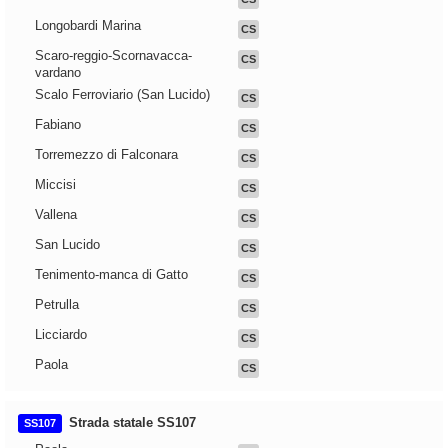
Longobardi Marina
CS
Scaro-reggio-Scornavacca-
CS
vardano
Scalo Ferroviario (San Lucido)
CS
Fabiano
CS
Torremezzo di Falconara
CS
Miccisi
CS
Vallena
CS
San Lucido
CS
Tenimento-manca di Gatto
CS
Petrulla
CS
Licciardo
CS
Paola
CS
Strada statale SS107
SS107