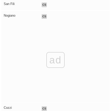
San Fili
CS
Nogiano
CS
ad
Cozzi
CS