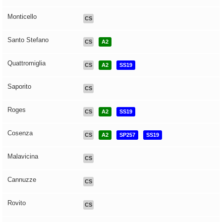
Monticello
CS
Santo Stefano
CS
A2
Quattromiglia
CS
A2
SS19
Saporito
CS
Roges
CS
A2
SS19
Cosenza
CS
A2
SP257
SS19
Malavicina
CS
Cannuzze
CS
Rovito
CS