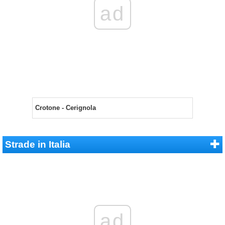
ad
Crotone - Cerignola
Strade in Italia
ad