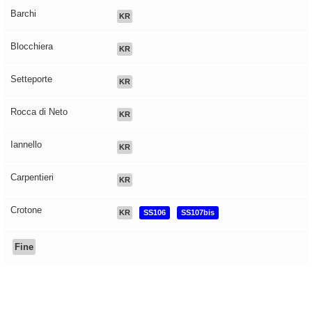
Barchi
KR
Blocchiera
KR
Setteporte
KR
Rocca di Neto
KR
Iannello
KR
Carpentieri
KR
Crotone
KR
SS106
SS107bis
Fine