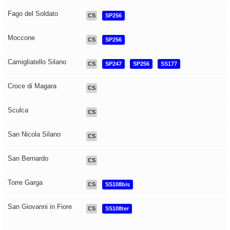
Fago del Soldato
CS
SP256
Moccone
CS
SP256
Camigliatello Silano
CS
SP247
SP256
SS177
Croce di Magara
CS
Sculca
CS
San Nicola Silano
CS
San Bernardo
CS
Torre Garga
CS
SS108bis
San Giovanni in Fiore
CS
SS108ter