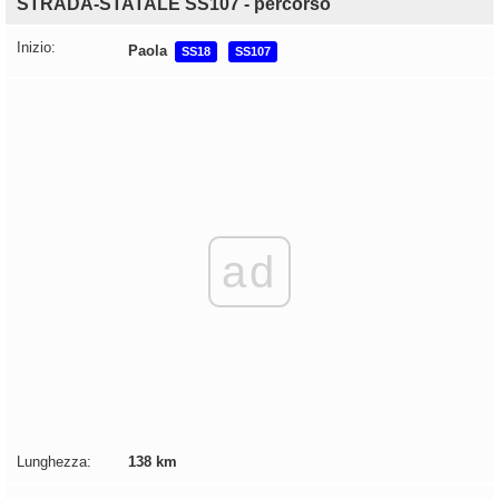
STRADA-STATALE SS107 - percorso
Inizio:
Paola
SS18
SS107
ad
Lunghezza:
138 km