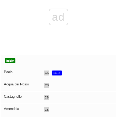
ad
Inizio
Paola
CS
SS18
Acqua dei Rossi
CS
Castagnelle
CS
Amendola
CS