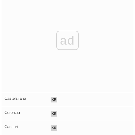
ad
Castelsilano
KR
Cerenzia
KR
Caccuri
KR