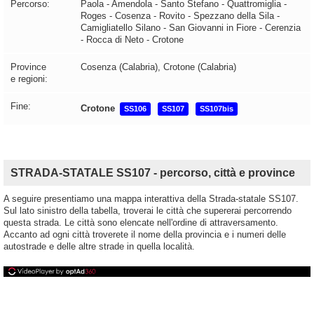
Percorso:
Paola - Amendola - Santo Stefano - Quattromiglia -
Roges - Cosenza - Rovito - Spezzano della Sila -
Camigliatello Silano - San Giovanni in Fiore - Cerenzia
- Rocca di Neto - Crotone
Province
Cosenza (Calabria), Crotone (Calabria)
e regioni:
Fine:
Crotone
SS106
SS107
SS107bis
STRADA-STATALE SS107 - percorso, città e province
A seguire presentiamo una mappa interattiva della Strada-statale SS107.
Sul lato sinistro della tabella, troverai le città che supererai percorrendo
questa strada. Le città sono elencate nell'ordine di attraversamento.
Accanto ad ogni città troverete il nome della provincia e i numeri delle
autostrade e delle altre strade in quella località.