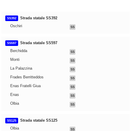
Strada statale SS392
SS392
Oschiri
SS
Strada statale SS597
SS597
Berchidda
SS
Monti
SS
La Palazzina
SS
Frades Berritteddos
SS
Enas Fratelli Giua
SS
Enas
SS
Olbia
SS
Strada statale SS125
SS125
Olbia
SS