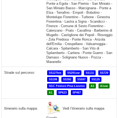
Strade sul percorso:
SS127bis
SS291var
SS131
SS729
SS199
SS392
SS597
SS125
SGC Firenze-Pisa-Livorno
A1
A1var
A1
SP623
SP467
Vedi l’itinerario sulla mappa
Itinerario sulla mappa:
Google