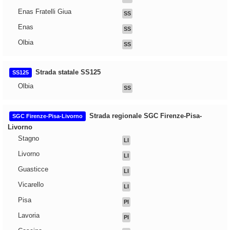
Enas Fratelli Giua
SS
Enas
SS
Olbia
SS
Strada statale SS125
SS125
Olbia
SS
Strada regionale SGC Firenze-Pisa-
SGC Firenze-Pisa-Livorno
Livorno
Stagno
LI
Livorno
LI
Guasticce
LI
Vicarello
LI
Pisa
PI
Lavoria
PI