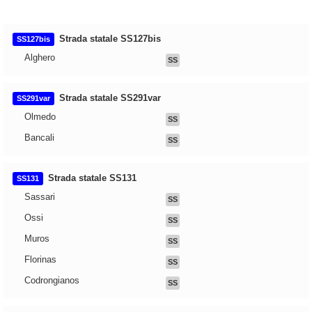
Strada statale SS127bis
SS127bis
Alghero
SS
Strada statale SS291var
SS291var
Olmedo
SS
Bancali
SS
Strada statale SS131
SS131
Sassari
SS
Ossi
SS
Muros
SS
Florinas
SS
Codrongianos
SS