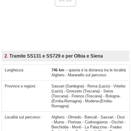
2.
Tramite SS131 e SS729 e per Olbia e Siena
Lunghezza:
746 km
– questa è la distanza tra le località
Alghero - Maranello sul percorso
Province e regioni:
Sassari (Sardegna) - Roma (Lazio) - Viterbo
(Lazio) - Grosseto (Toscana) - Siena
(Toscana) - Firenze (Toscana) - Bologna-
(Emilia-Romagna) - Modena-(Emilia-
Romagna)
Località sul percorso:
Alghero - Olmedo - Bancali - Sassari - Ossi - Muros - Florinas - Codrongianos - Oschiri - Berchidda - Monti - La Palazzina - Frades Berritteddos - Enas Fratelli Giua - Enas - Olbia - Aurelia - Tarquinia - Marina Velca - Località Torre di Maremma - Montalto Marina - Montalto di Castro - Pescia Romana - Borgo Carige - Capalbio Scalo - Ansedonia - Orbetello - Albinia - Saline Sadun - Fonteblanda - Rispescia - Grosseto - Roselle - Batignano - Montorsaio - Campagnatico -