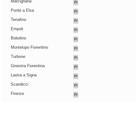
Marcignana
FI
Ponte a Elsa
FI
Terrafino
FI
Empoli
FI
Bobolino
FI
Montelupo Fiorentino
FI
Turbone
FI
Ginestra Fiorentina
FI
Lastra a Signa
FI
Scandicci
FI
Firenze
FI