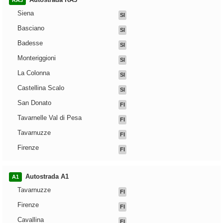
RA3
Siena
SI
Basciano
SI
Badesse
SI
Monteriggioni
SI
La Colonna
SI
Castellina Scalo
SI
San Donato
FI
Tavarnelle Val di Pesa
FI
Tavarnuzze
FI
Firenze
FI
Autostrada A1
A1
Tavarnuzze
FI
Firenze
FI
Cavallina
FI