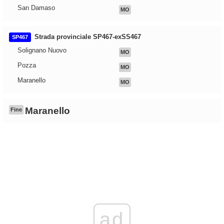
San Damaso
MO
Strada provinciale SP467-exSS467
SP467
Solignano Nuovo
MO
Pozza
MO
Maranello
MO
Maranello
Fine
ad