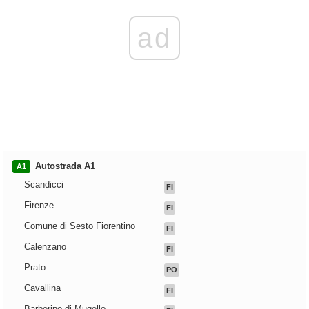
ad
Autostrada A1
A1
Scandicci
FI
Firenze
FI
Comune di Sesto Fiorentino
FI
Calenzano
FI
Prato
PO
Cavallina
FI
Barberino di Mugello