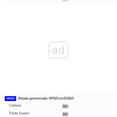
ad
Strada provinciale SP623-exSS623
SP623
Cartiera
MO
Ponte Guerro
MO