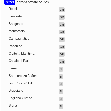
Strada statale SS223
SS223
Roselle
GR
Grosseto
GR
Batignano
GR
Montorsaio
GR
Campagnatico
GR
Paganico
GR
Civitella Marittima
GR
Casale di Pari
GR
Lama
SI
San Lorenzo A Merse
SI
San Rocco A Pilli
SI
Brucciano
SI
Fogliano Grosso
SI
Siena
SI