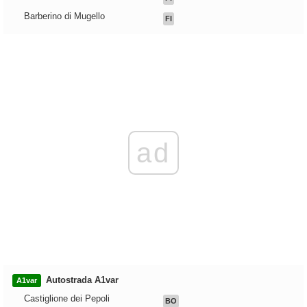
Barberino di Mugello
FI
ad
Autostrada A1var
A1var
Castiglione dei Pepoli
BO