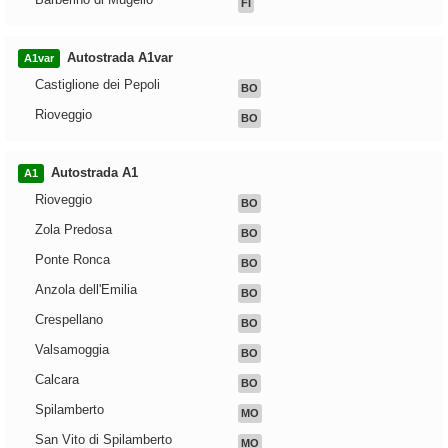
FI
Autostrada A1var
A1var
Castiglione dei Pepoli
BO
Rioveggio
BO
Autostrada A1
A1
Rioveggio
BO
Zola Predosa
BO
Ponte Ronca
BO
Anzola dell'Emilia
BO
Crespellano
BO
Valsamoggia
BO
Calcara
BO
Spilamberto
MO
San Vito di Spilamberto
MO