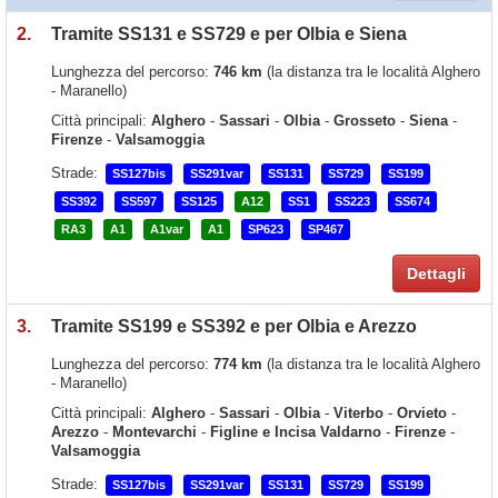
2.
Tramite SS131 e SS729 e per Olbia e Siena
Lunghezza del percorso:
746 km
(la distanza tra le località Alghero
- Maranello)
Città principali:
Alghero
-
Sassari
-
Olbia
-
Grosseto
-
Siena
-
Firenze
-
Valsamoggia
Strade:
SS127bis
SS291var
SS131
SS729
SS199
SS392
SS597
SS125
A12
SS1
SS223
SS674
RA3
A1
A1var
A1
SP623
SP467
Dettagli
3.
Tramite SS199 e SS392 e per Olbia e Arezzo
Lunghezza del percorso:
774 km
(la distanza tra le località Alghero
- Maranello)
Città principali:
Alghero
-
Sassari
-
Olbia
-
Viterbo
-
Orvieto
-
Arezzo
-
Montevarchi
-
Figline e Incisa Valdarno
-
Firenze
-
Valsamoggia
Strade:
SS127bis
SS291var
SS131
SS729
SS199