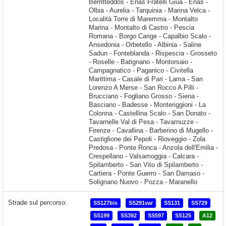
Strade sul percorso:
SS127bis
SS291var
SS131
SS729
SS199
SS392
SS597
SS125
A12