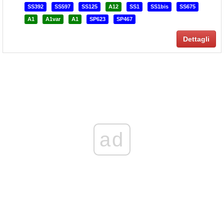
SS392
SS597
SS125
A12
SS1
SS1bis
SS675
A1
A1var
A1
SP623
SP467
Dettagli
ad