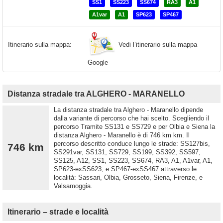
SS1
SS223
SS674
RA3
A1
A1var
A1
SP623
SP467
Vedi l’itinerario sulla mappa
Itinerario sulla mappa:
Google
Distanza stradale tra ALGHERO - MARANELLO
La distanza stradale tra Alghero - Maranello dipende
dalla variante di percorso che hai scelto. Scegliendo il
percorso Tramite SS131 e SS729 e per Olbia e Siena la
distanza Alghero - Maranello è di 746 km km. Il
percorso descritto conduce lungo le strade: SS127bis,
746 km
SS291var, SS131, SS729, SS199, SS392, SS597,
SS125, A12, SS1, SS223, SS674, RA3, A1, A1var, A1,
SP623-exSS623, e SP467-exSS467 attraverso le
località: Sassari, Olbia, Grosseto, Siena, Firenze, e
Valsamoggia.
Itinerario – strade e località