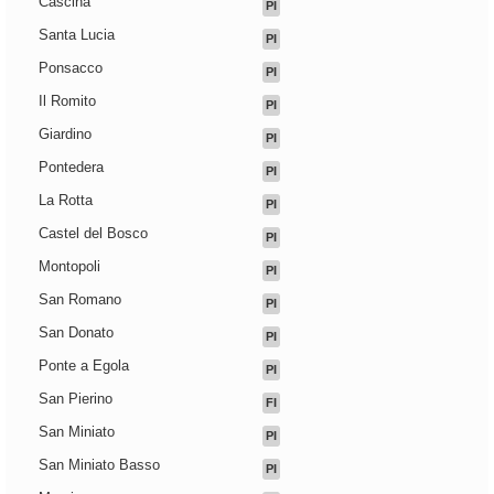
Cascina
PI
Santa Lucia
PI
Ponsacco
PI
Il Romito
PI
Giardino
PI
Pontedera
PI
La Rotta
PI
Castel del Bosco
PI
Montopoli
PI
San Romano
PI
San Donato
PI
Ponte a Egola
PI
San Pierino
FI
San Miniato
PI
San Miniato Basso
PI