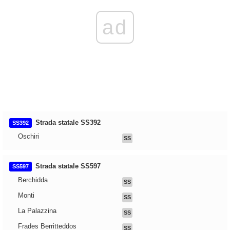
ad
Strada statale SS392
SS392
Oschiri
SS
Strada statale SS597
SS597
Berchidda
SS
Monti
SS
La Palazzina
SS
Frades Berritteddos
SS