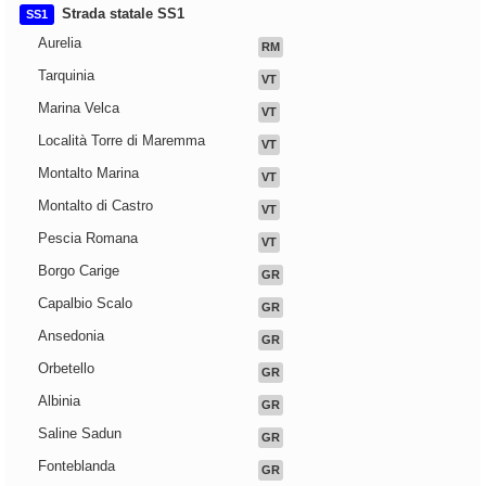
Strada statale SS1
SS1
Aurelia
RM
Tarquinia
VT
Marina Velca
VT
Località Torre di Maremma
VT
Montalto Marina
VT
Montalto di Castro
VT
Pescia Romana
VT
Borgo Carige
GR
Capalbio Scalo
GR
Ansedonia
GR
Orbetello
GR
Albinia
GR
Saline Sadun
GR
Fonteblanda
GR