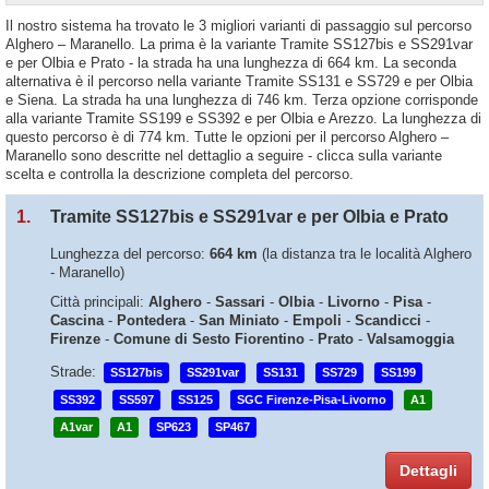
Il nostro sistema ha trovato le 3 migliori varianti di passaggio sul percorso
Alghero – Maranello. La prima è la variante Tramite SS127bis e SS291var
e per Olbia e Prato - la strada ha una lunghezza di 664 km. La seconda
alternativa è il percorso nella variante Tramite SS131 e SS729 e per Olbia
e Siena. La strada ha una lunghezza di 746 km. Terza opzione corrisponde
alla variante Tramite SS199 e SS392 e per Olbia e Arezzo. La lunghezza di
questo percorso è di 774 km. Tutte le opzioni per il percorso Alghero –
Maranello sono descritte nel dettaglio a seguire - clicca sulla variante
scelta e controlla la descrizione completa del percorso.
1.
Tramite SS127bis e SS291var e per Olbia e Prato
Lunghezza del percorso:
664 km
(la distanza tra le località Alghero
- Maranello)
Città principali:
Alghero
-
Sassari
-
Olbia
-
Livorno
-
Pisa
-
Cascina
-
Pontedera
-
San Miniato
-
Empoli
-
Scandicci
-
Firenze
-
Comune di Sesto Fiorentino
-
Prato
-
Valsamoggia
Strade:
SS127bis
SS291var
SS131
SS729
SS199
SS392
SS597
SS125
SGC Firenze-Pisa-Livorno
A1
A1var
A1
SP623
SP467
Dettagli