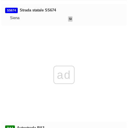
Strada statale SS674
SS674
Siena
SI
ad
Autostrada RA3