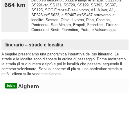
percorso descritto conduce lungo le strade: SS127bis,
664 km
SS291var, SS131, SS729, SS199, SS392, SS597,
SS125, SGC Firenze-Pisa-Livorno, A1, A1var, A1,
SP623-exSS623, e SP467-exSS467 attraverso le
località: Sassari, Olbia, Livorno, Pisa, Cascina,
Pontedera, San Miniato, Empoli, Scandicci, Firenze,
Comune di Sesto Fiorentino, Prato, e Valsamoggia.
Itinerario – strade e località
A seguire presentiamo una panoramica interattiva del tuo itinerario. Le
strade e le località sono disposte in ordine di passaggio. Prima mostriamo
la strada (il suo numero e tipo) e poi le località che passerai seguendo il
percorso selezionato. Se vuoi saperne di più su una particolare strada o
città - clicca sulla voce selezionata.
Alghero
Inizio