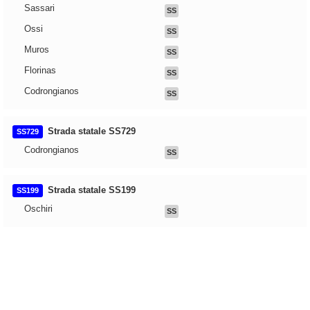
Sassari
SS
Ossi
SS
Muros
SS
Florinas
SS
Codrongianos
SS
Strada statale SS729
SS729
Codrongianos
SS
Strada statale SS199
SS199
Oschiri
SS