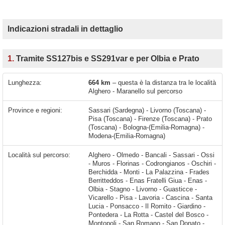
Indicazioni stradali in dettaglio
1.
Tramite SS127bis e SS291var e per Olbia e Prato
Lunghezza:
664 km
– questa è la distanza tra le località
Alghero - Maranello sul percorso
Province e regioni:
Sassari (Sardegna) - Livorno (Toscana) -
Pisa (Toscana) - Firenze (Toscana) - Prato
(Toscana) - Bologna-(Emilia-Romagna) -
Modena-(Emilia-Romagna)
Località sul percorso:
Alghero - Olmedo - Bancali - Sassari - Ossi - Muros - Florinas - Codrongianos - Oschiri - Berchidda - Monti - La Palazzina - Frades Berritteddos - Enas Fratelli Giua - Enas - Olbia - Stagno - Livorno - Guasticce - Vicarello - Pisa - Lavoria - Cascina - Santa Lucia - Ponsacco - Il Romito - Giardino - Pontedera - La Rotta - Castel del Bosco - Montopoli - San Romano - San Donato - Ponte a Egola - San Pierino - San Miniato - San Miniato Basso -