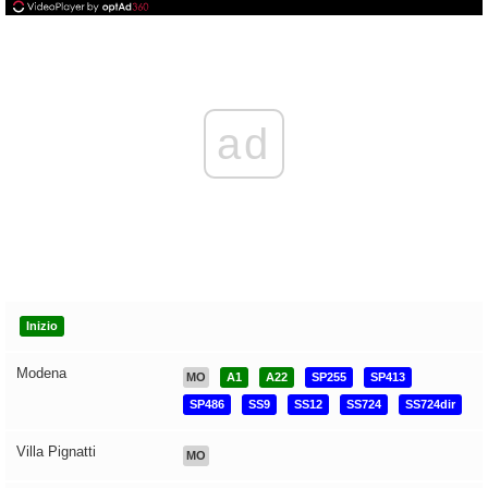
ad
Inizio
Modena
MO
A1
A22
SP255
SP413
SP486
SS9
SS12
SS724
SS724dir
Villa Pignatti
MO