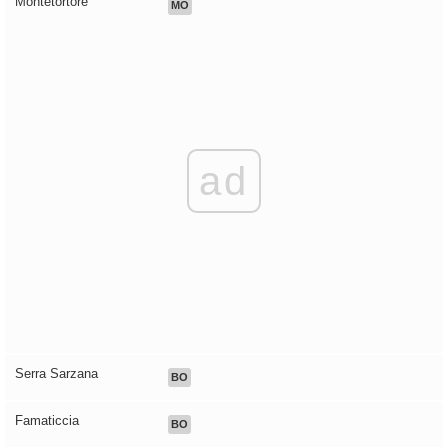
Montetortore
MO
ad
Serra Sarzana
BO
Famaticcia
BO