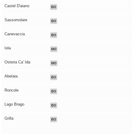
Castel D'aiano
BO
Sassomolare
BO
Canevaccia
BO
Iola
MO
Osteria Ca' Ida
MO
Abetaia
BO
Roncole
BO
Lago Brago
BO
Grilla
BO