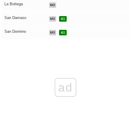
La Bottega
MO
San Damaso
MO
A1
San Donnino
MO
A1
ad