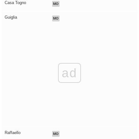
Casa Togno
MO
Guiglia
MO
ad
Raffaello
MO