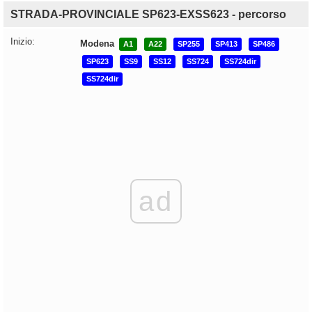
STRADA-PROVINCIALE SP623-EXSS623 - percorso
Inizio:
Modena
A1
A22
SP255
SP413
SP486
SP623
SS9
SS12
SS724
SS724dir
SS724dir
ad