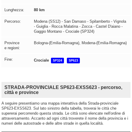
Lunghezza:
80 km
Percorso:
Modena (SS12) - San Damaso - Spilamberto - Vignola
- Guiglia - Rocca Malatina - Zocca - Castel D'aiano -
Gaggio Montano - Crociale (SP324)
Province
Bologna-(Emilia-Romagna), Modena-(Emilia-Romagna)
e regioni:
Fine:
Crociale
SP324
SP623
STRADA-PROVINCIALE SP623-EXSS623 - percorso,
città e province
A seguire presentiamo una mappa interattiva della Strada-provinciale
SP623-EXSS623. Sul lato sinistro della tabella, troverai le città che
supererai percorrendo questa strada. Le città sono elencate nell'ordine di
attraversamento. Accanto ad ogni città troverete il nome della provincia e i
numeri delle autostrade e delle altre strade in quella località.