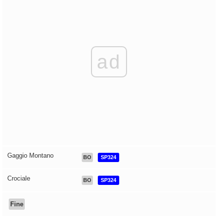
ad
Gaggio Montano
BO
SP324
Crociale
BO
SP324
Fine