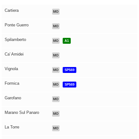
Cartiera
MO
Ponte Guerro
MO
Spilamberto
MO
A1
Ca' Amidei
MO
Vignola
MO
SP569
Formica
MO
SP569
Garofano
MO
Marano Sul Panaro
MO
La Torre
MO