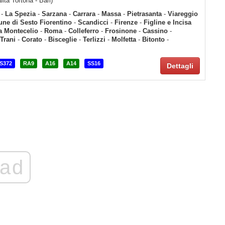
lità Tortona - Bari)
-
La Spezia
-
Sarzana
-
Carrara
-
Massa
-
Pietrasanta
-
Viareggio
ne di Sesto Fiorentino
-
Scandicci
-
Firenze
-
Figline e Incisa
a Montecelio
-
Roma
-
Colleferro
-
Frosinone
-
Cassino
-
Trani
-
Corato
-
Bisceglie
-
Terlizzi
-
Molfetta
-
Bitonto
-
S372
RA9
A16
A14
SS16
Dettagli
ad