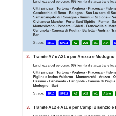
Lunghezza del percorso:
899 km
(la distanza tra le loca
Città principali:
Tortona
-
Voghera
-
Piacenza
-
Fiden
Casalecchio di Reno
-
Bologna
-
San Lazzaro di Sa
Santarcangelo di Romagna
-
Rimini
-
Riccione
-
Pe
Civitanova Marche
-
Porto Sant'Elpidio
-
Fermo
-
Sa
Montesilvano
-
Pescara
-
Chieti
-
Francavilla al Mar
Cerignola
-
Canosa di Puglia
-
Barletta
-
Andria
-
Tr
Bari
Strade:
SR10
SP211
A7
A21
A1
A14
S
2.
Tramite A7 e A21 e per Arezzo e Modugno
Lunghezza del percorso:
987 km
(la distanza tra le loca
Città principali:
Tortona
-
Voghera
-
Piacenza
-
Fiden
Figline e Incisa Valdarno
-
Montevarchi
-
Arezzo
-
O
Cassino
-
Benevento
-
Cerignola
-
Canosa di Puglia
Modugno
-
Bari
Strade:
SR10
SP211
A7
A21
A1
A1var
3.
Tramite A12 e A11 e per Campi Bisenzio e