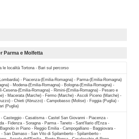
 Parma e Molfetta
a le località Tortona - Bari sul percorso
(Lombardia) - Piacenza-(Emilia-Romagna) - Parma-(Emilia-Romagna)
magna) - Modena-(Emilia-Romagna) - Bologna-(Emilia-Romagna) -
ì-Cesena-(Emilia-Romagna) - Rimini-(Emilia-Romagna) - Pesaro e
e) - Macerata (Marche) - Fermo (Marche) - Ascoli Piceno (Marche) -
zzo) - Chieti (Abruzzo) - Campobasso (Molise) - Foggia (Puglia) -
ari (Puglia)
aprara - Calerno - Campegine - Bagnolo in Piano - Reggio Emilia - Campogalliano - Baggiovara - Modena - Montale - San Donnino - San Damaso - San Vito di Spilamberto - Spilamberto - Valsamoggia - Calcara - Crespellano - Anzola dell'Emilia - Ponte Ronca - Casalecchio di Reno - Bologna - San Lazzaro di Savena - Villanova - Castel San Pietro Terme