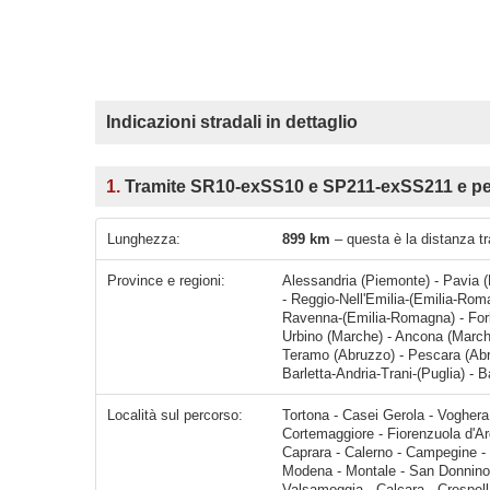
Indicazioni stradali in dettaglio
1.
Tramite SR10-exSS10 e SP211-exSS211 e per
Lunghezza:
899 km
– questa è la distanza tr
Province e regioni:
Alessandria (Piemonte) - Pavia 
- Reggio-Nell'Emilia-(Emilia-Ro
Ravenna-(Emilia-Romagna) - Forl
Urbino (Marche) - Ancona (March
Teramo (Abruzzo) - Pescara (Abru
Barletta-Andria-Trani-(Puglia) - B
Località sul percorso:
Tortona - Casei Gerola - Voghera - Casteggio - Casatisma - Castel San Giovanni - Piacenza - Cortemaggiore - Fiorenzuola d'Arda - Fidenza - Soragna - Parma - Taneto - Sant'Ilario d'Enza - C