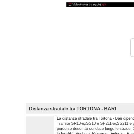
Distanza stradale tra TORTONA - BARI
La distanza stradale tra Tortona - Bari dipen
Tramite SR10-exSS10 e SP211-exSS211 e per 
percorso descritto conduce lungo le strade
le località: Voghera, Piacenza, Fidenza, P