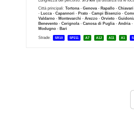
Lunghezza del percorso:
973 km
(la distanza tra le loca
Città principali:
Tortona
-
Genova
-
Rapallo
-
Chiavari
-
Lucca
-
Capannori
-
Prato
-
Campi Bisenzio
-
Comu
Valdarno
-
Montevarchi
-
Arezzo
-
Orvieto
-
Guidoni
Benevento
-
Cerignola
-
Canosa di Puglia
-
Andria
-
Modugno
-
Bari
Strade:
SR10
SP211
A7
A12
A11
A1
S