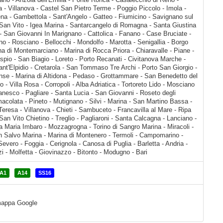
A1
A14
SS16
a mappa Google