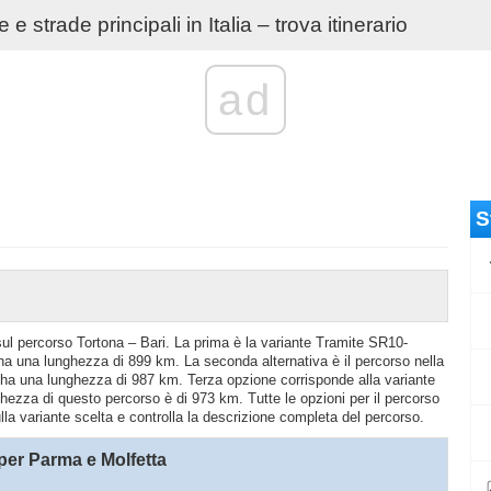
e strade principali in Italia – trova itinerario
ad
S
 sul percorso Tortona – Bari. La prima è la variante Tramite SR10-
 una lunghezza di 899 km. La seconda alternativa è il percorso nella
ha una lunghezza di 987 km. Terza opzione corrisponde alla variante
zza di questo percorso è di 973 km. Tutte le opzioni per il percorso
ulla variante scelta e controlla la descrizione completa del percorso.
er Parma e Molfetta