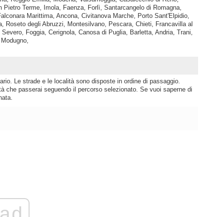
 Pietro Terme, Imola, Faenza, Forlì, Santarcangelo di Romagna,
Falconara Marittima, Ancona, Civitanova Marche, Porto Sant'Elpidio,
 Roseto degli Abruzzi, Montesilvano, Pescara, Chieti, Francavilla al
Severo, Foggia, Cerignola, Canosa di Puglia, Barletta, Andria, Trani,
o, Modugno,
rio. Le strade e le località sono disposte in ordine di passaggio.
lità che passerai seguendo il percorso selezionato. Se vuoi saperne di
nata.
ad