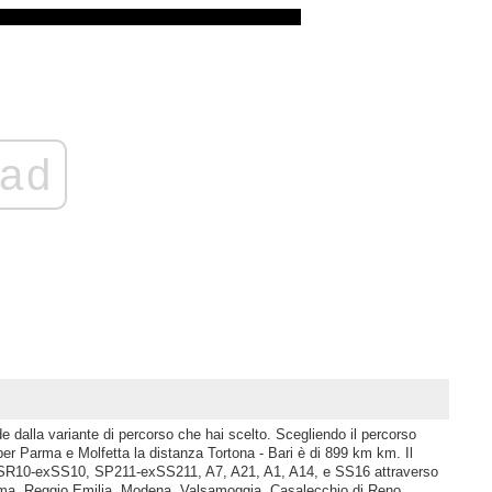
ad
de dalla variante di percorso che hai scelto. Scegliendo il percorso
Parma e Molfetta la distanza Tortona - Bari è di 899 km km. Il
: SR10-exSS10, SP211-exSS211, A7, A21, A1, A14, e SS16 attraverso
arma, Reggio Emilia, Modena, Valsamoggia, Casalecchio di Reno,