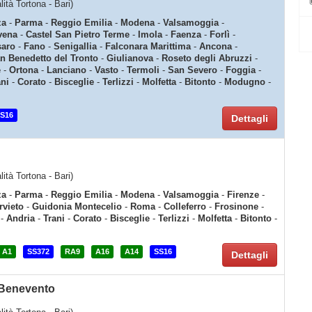
lità Tortona - Bari)
za
-
Parma
-
Reggio Emilia
-
Modena
-
Valsamoggia
-
vena
-
Castel San Pietro Terme
-
Imola
-
Faenza
-
Forlì
-
saro
-
Fano
-
Senigallia
-
Falconara Marittima
-
Ancona
-
n Benedetto del Tronto
-
Giulianova
-
Roseto degli Abruzzi
-
e
-
Ortona
-
Lanciano
-
Vasto
-
Termoli
-
San Severo
-
Foggia
-
ani
-
Corato
-
Bisceglie
-
Terlizzi
-
Molfetta
-
Bitonto
-
Modugno
-
S16
Dettagli
lità Tortona - Bari)
za
-
Parma
-
Reggio Emilia
-
Modena
-
Valsamoggia
-
Firenze
-
rvieto
-
Guidonia Montecelio
-
Roma
-
Colleferro
-
Frosinone
-
-
Andria
-
Trani
-
Corato
-
Bisceglie
-
Terlizzi
-
Molfetta
-
Bitonto
-
A1
SS372
RA9
A16
A14
SS16
Dettagli
 Benevento