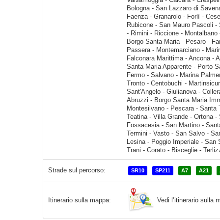
Strade sul percorso:
SR10
SP211
A7
A21
Vedi l’itinerario sull
Itinerario sulla mappa: