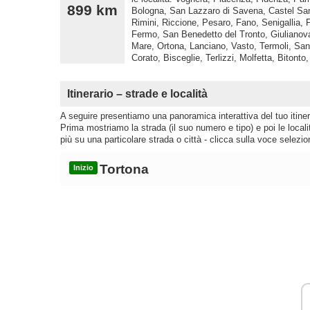
899 km
Bologna, San Lazzaro di Savena, Castel San
Rimini, Riccione, Pesaro, Fano, Senigallia, 
Fermo, San Benedetto del Tronto, Giulianova,
Mare, Ortona, Lanciano, Vasto, Termoli, San 
Corato, Bisceglie, Terlizzi, Molfetta, Bitont
Itinerario – strade e località
A seguire presentiamo una panoramica interattiva del tuo itinera
Prima mostriamo la strada (il suo numero e tipo) e poi le loca
più su una particolare strada o città - clicca sulla voce selezio
Tortona
Inizio