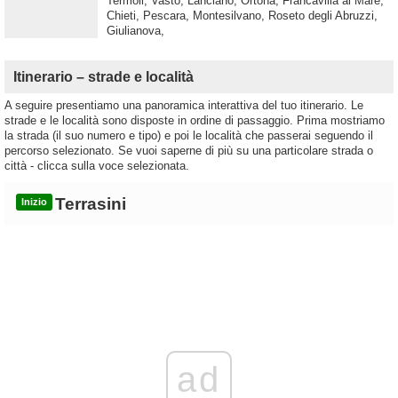
Termoli, Vasto, Lanciano, Ortona, Francavilla al Mare,
Chieti, Pescara, Montesilvano, Roseto degli Abruzzi,
Giulianova,
Itinerario – strade e località
A seguire presentiamo una panoramica interattiva del tuo itinerario. Le
strade e le località sono disposte in ordine di passaggio. Prima mostriamo
la strada (il suo numero e tipo) e poi le località che passerai seguendo il
percorso selezionato. Se vuoi saperne di più su una particolare strada o
città - clicca sulla voce selezionata.
Terrasini
Inizio
ad