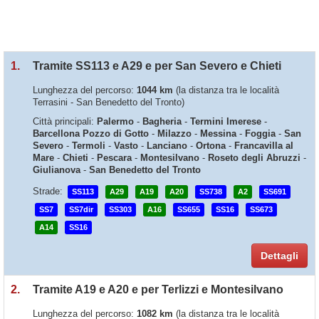
1.
Tramite SS113 e A29 e per San Severo e Chieti
Lunghezza del percorso:
1044 km
(la distanza tra le località
Terrasini - San Benedetto del Tronto)
Città principali:
Palermo
-
Bagheria
-
Termini Imerese
-
Barcellona Pozzo di Gotto
-
Milazzo
-
Messina
-
Foggia
-
San
Severo
-
Termoli
-
Vasto
-
Lanciano
-
Ortona
-
Francavilla al
Mare
-
Chieti
-
Pescara
-
Montesilvano
-
Roseto degli Abruzzi
-
Giulianova
-
San Benedetto del Tronto
Strade:
SS113
A29
A19
A20
SS738
A2
SS691
SS7
SS7dir
SS303
A16
SS655
SS16
SS673
A14
SS16
Dettagli
2.
Tramite A19 e A20 e per Terlizzi e Montesilvano
Lunghezza del percorso:
1082 km
(la distanza tra le località