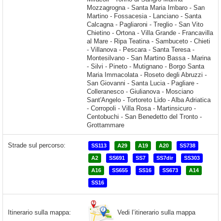
Strade sul percorso:
SS113
A29
A19
A20
SS738
A2
SS691
SS7
SS7dir
SS303
A16
SS655
SS16
SS673
A14
SS16
Vedi l’itinerario sulla mappa
Itinerario sulla mappa: