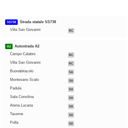
Strada statale SS738
SS738
Villa San Giovanni
RC
Autostrada A2
A2
Campo Calabro
RC
Villa San Giovanni
RC
Buonabitacolo
SA
Montesano Scalo
SA
Padula
SA
Sala Consilina
SA
Atena Lucana
SA
Taverne
SA
Polla
SA