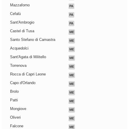
Mazzaforno
PA
Cefalù
PA
Sant'Ambrogio
PA
Castel di Tusa
ME
Santo Stefano di Camastra
ME
Acquedolci
ME
Sant'Agata di Militello
ME
Torrenova
ME
Rocca di Capri Leone
ME
Capo d'Orlando
ME
Brolo
ME
Patti
ME
Mongiove
ME
Oliveri
ME
Falcone
ME