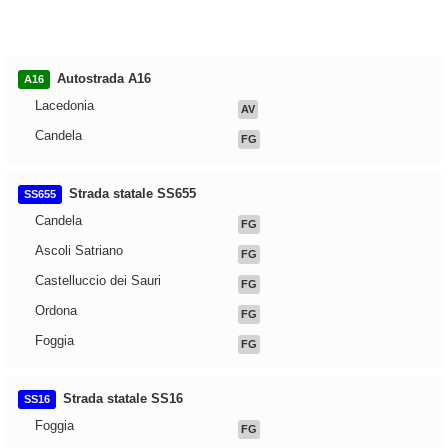
Autostrada A16
A16
Lacedonia
AV
Candela
FG
Strada statale SS655
SS655
Candela
FG
Ascoli Satriano
FG
Castelluccio dei Sauri
FG
Ordona
FG
Foggia
FG
Strada statale SS16
SS16
Foggia
FG