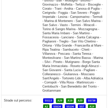
Strade sul percorso:
SS113
A29
A19
A20
SS738
A2
SS534
SS106
SS7
A14