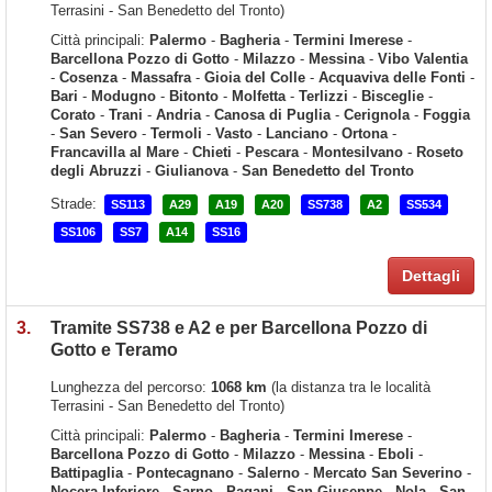
Terrasini - San Benedetto del Tronto)
Città principali:
Palermo
-
Bagheria
-
Termini Imerese
-
Barcellona Pozzo di Gotto
-
Milazzo
-
Messina
-
Vibo Valentia
-
Cosenza
-
Massafra
-
Gioia del Colle
-
Acquaviva delle Fonti
-
Bari
-
Modugno
-
Bitonto
-
Molfetta
-
Terlizzi
-
Bisceglie
-
Corato
-
Trani
-
Andria
-
Canosa di Puglia
-
Cerignola
-
Foggia
-
San Severo
-
Termoli
-
Vasto
-
Lanciano
-
Ortona
-
Francavilla al Mare
-
Chieti
-
Pescara
-
Montesilvano
-
Roseto
degli Abruzzi
-
Giulianova
-
San Benedetto del Tronto
Strade:
SS113
A29
A19
A20
SS738
A2
SS534
SS106
SS7
A14
SS16
Dettagli
3.
Tramite SS738 e A2 e per Barcellona Pozzo di
Gotto e Teramo
Lunghezza del percorso:
1068 km
(la distanza tra le località
Terrasini - San Benedetto del Tronto)
Città principali:
Palermo
-
Bagheria
-
Termini Imerese
-
Barcellona Pozzo di Gotto
-
Milazzo
-
Messina
-
Eboli
-
Battipaglia
-
Pontecagnano
-
Salerno
-
Mercato San Severino
-
Nocera Inferiore
-
Sarno
-
Pagani
-
San Giuseppe
-
Nola
-
San