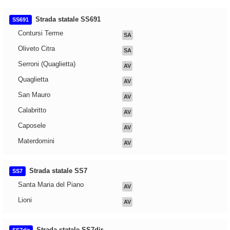
Strada statale SS691
SS691
Contursi Terme
SA
Oliveto Citra
SA
Serroni (Quaglietta)
AV
Quaglietta
AV
San Mauro
AV
Calabritto
AV
Caposele
AV
Materdomini
AV
Strada statale SS7
SS7
Santa Maria del Piano
AV
Lioni
AV
Strada statale SS7dir