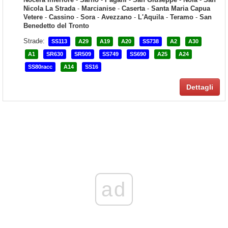
Nicola La Strada
-
Marcianise
-
Caserta
-
Santa Maria Capua
Vetere
-
Cassino
-
Sora
-
Avezzano
-
L'Aquila
-
Teramo
-
San
Benedetto del Tronto
Strade:
SS113
A29
A19
A20
SS738
A2
A30
A1
SR630
SR509
SS749
SS690
A25
A24
SS80racc
A14
SS16
Dettagli
ad