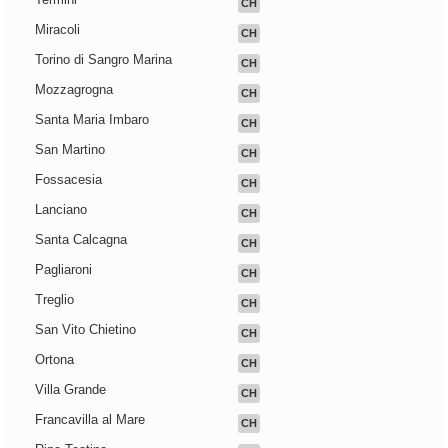
CH
Miracoli
CH
Torino di Sangro Marina
CH
Mozzagrogna
CH
Santa Maria Imbaro
CH
San Martino
CH
Fossacesia
CH
Lanciano
CH
Santa Calcagna
CH
Pagliaroni
CH
Treglio
CH
San Vito Chietino
CH
Ortona
CH
Villa Grande
CH
Francavilla al Mare
CH