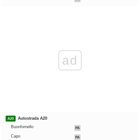
ad
Autostrada A20
A20
Buonfornello
PA
Capo
PA