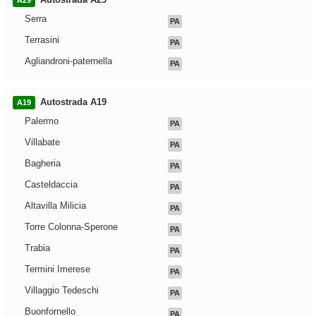
A29
Serra
PA
Terrasini
PA
Agliandroni-paternella
PA
Autostrada A19
A19
Palermo
PA
Villabate
PA
Bagheria
PA
Casteldaccia
PA
Altavilla Milicia
PA
Torre Colonna-Sperone
PA
Trabia
PA
Termini Imerese
PA
Villaggio Tedeschi
PA
Buonfornello
PA