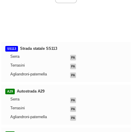
Strada statale SS113
SS113
Serra
PA
Terrasini
PA
Agliandroni-paternella
PA
Autostrada A29
A29
Serra
PA
Terrasini
PA
Agliandroni-paternella
PA