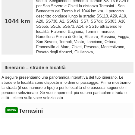
scelto. Scegliendo il percorso Tramite SS113 e A29 e
per San Severo e Chieti la distanza Terrasini - San
Benedetto del Tronto è di 1044 km km. Il percorso
descritto conduce lungo le strade: SS113, A29, A19,
1044 km
A20, SS738, A2, SS691, SS7, SS7dir, SS303, A16,
SS655, SS16, SS673, A14, e SS16 attraverso le
località: Palermo, Bagheria, Termini Imerese,
Barcellona Pozzo di Gotto, Milazzo, Messina, Foggia,
San Severo, Termoli, Vasto, Lanciano, Ortona,
Francavilla al Mare, Chieti, Pescara, Montesilvano,
Roseto degli Abruzzi, Giulianova,
Itinerario – strade e località
A seguire presentiamo una panoramica interattiva del tuo itinerario. Le
strade e le località sono disposte in ordine di passaggio. Prima mostriamo
la strada (il suo numero e tipo) e poi le località che passerai seguendo il
percorso selezionato. Se vuoi saperne di più su una particolare strada o
città - clicca sulla voce selezionata.
Terrasini
Inizio