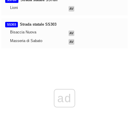
SS7dir
Lioni
AV
Strada statale SS303
SS303
Bisaccia Nuova
AV
Masseria di Sabato
AV
ad