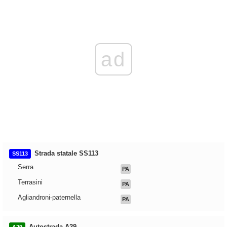
ad
Strada statale SS113
SS113
Serra
PA
Terrasini
PA
Agliandroni-paternella
PA
Autostrada A29