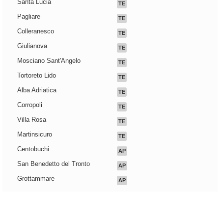
Santa Lucia
TE
Pagliare
TE
Colleranesco
TE
Giulianova
TE
Mosciano Sant'Angelo
TE
Tortoreto Lido
TE
Alba Adriatica
TE
Corropoli
TE
Villa Rosa
TE
Martinsicuro
TE
Centobuchi
AP
San Benedetto del Tronto
AP
Grottammare
AP