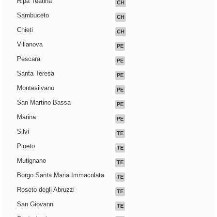
Ripa Teatina
CH
Sambuceto
CH
Chieti
CH
Villanova
PE
Pescara
PE
Santa Teresa
PE
Montesilvano
PE
San Martino Bassa
PE
Marina
PE
Silvi
TE
Pineto
TE
Mutignano
TE
Borgo Santa Maria Immacolata
TE
Roseto degli Abruzzi
TE
San Giovanni
TE