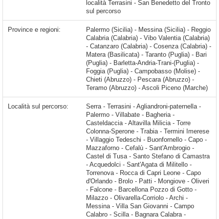
località Terrasini - San Benedetto del Tronto
sul percorso
Province e regioni:
Palermo (Sicilia) - Messina (Sicilia) - Reggio
Calabria (Calabria) - Vibo Valentia (Calabria)
- Catanzaro (Calabria) - Cosenza (Calabria) -
Matera (Basilicata) - Taranto (Puglia) - Bari
(Puglia) - Barletta-Andria-Trani-(Puglia) -
Foggia (Puglia) - Campobasso (Molise) -
Chieti (Abruzzo) - Pescara (Abruzzo) -
Teramo (Abruzzo) - Ascoli Piceno (Marche)
Località sul percorso:
Serra - Terrasini - Agliandroni-paternella - Palermo - Villabate - Bagheria - Casteldaccia - Altavilla Milicia - Torre Colonna-Sperone - Trabia - Termini Imerese - Villaggio Tedeschi - Buonfornello - Capo - Mazzaforno - Cefalù - Sant'Ambrogio - Castel di Tusa - Santo Stefano di Camastra - Acquedolci - Sant'Agata di Militello - Torrenova - Rocca di Capri Leone - Capo d'Orlando - Brolo - Patti - Mongiove - Oliveri - Falcone - Barcellona Pozzo di Gotto - Milazzo - Olivarella-Corriolo - Archi - Messina - Villa San Giovanni - Campo Calabro -