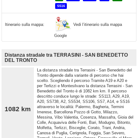
SS16
Vedi l’itinerario sulla mappa
Itinerario sulla mappa:
Google
Distanza stradale tra TERRASINI - SAN BENEDETTO
DEL TRONTO
La distanza stradale tra Terrasini - San Benedetto del
Tronto dipende dalla variante di percorso che hai
scelto. Scegliendo il percorso Tramite A19 e A20 e
per Terlizzi e Montesilvano la distanza Terrasini - San
Benedetto del Tronto è di 1082 km km. Il percorso
descritto conduce lungo le strade: SS113, A29, A19,
A20, SS738, A2, SS534, SS106, SS7, A14, e SS16
attraverso le località: Palermo, Bagheria, Termini
1082 km
Imerese, Barcellona Pozzo di Gotto, Milazzo,
Messina, Vibo Valentia, Cosenza, Massafra, Gioia del
Colle, Acquaviva delle Fonti, Bari, Modugno, Bitonto,
Molfetta, Terlizzi, Bisceglie, Corato, Trani, Andria,
Canosa di Puglia, Cerignola, Foggia, San Severo,