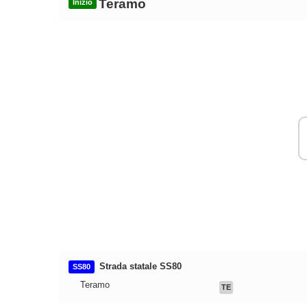
Teramo
Inizio
Strada statale SS80
SS80
Teramo
TE