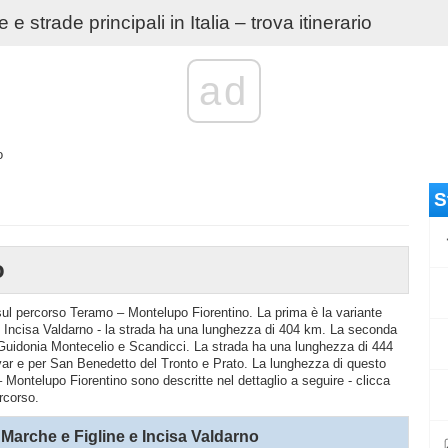
e strade principali in Italia – trova itinerario
ad
o
S
o
o sul percorso Teramo – Montelupo Fiorentino. La prima è la variante
Incisa Valdarno - la strada ha una lunghezza di 404 km. La seconda
r Guidonia Montecelio e Scandicci. La strada ha una lunghezza di 444
var e per San Benedetto del Tronto e Prato. La lunghezza di questo
 Montelupo Fiorentino sono descritte nel dettaglio a seguire - clicca
rcorso.
Marche e Figline e Incisa Valdarno