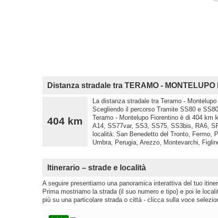
Distanza stradale tra TERAMO - MONTELUP
La distanza stradale tra Teramo - Montelupo 
Scegliendo il percorso Tramite SS80 e SS80r
Teramo - Montelupo Fiorentino è di 404 km k
404 km
A14, SS77var, SS3, SS75, SS3bis, RA6, SP
località: San Benedetto del Tronto, Fermo, P
Umbra, Perugia, Arezzo, Montevarchi, Figlin
Itinerario – strade e località
A seguire presentiamo una panoramica interattiva del tuo itinera
Prima mostriamo la strada (il suo numero e tipo) e poi le loca
più su una particolare strada o città - clicca sulla voce selezio