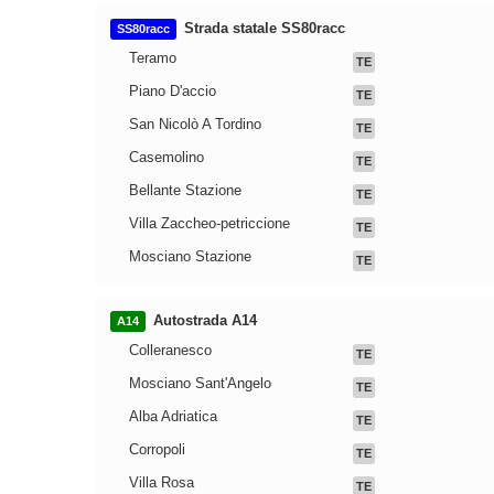
Strada statale SS80racc
SS80racc
Teramo
TE
Piano D'accio
TE
San Nicolò A Tordino
TE
Casemolino
TE
Bellante Stazione
TE
Villa Zaccheo-petriccione
TE
Mosciano Stazione
TE
Autostrada A14
A14
Colleranesco
TE
Mosciano Sant'Angelo
TE
Alba Adriatica
TE
Corropoli
TE
Villa Rosa
TE