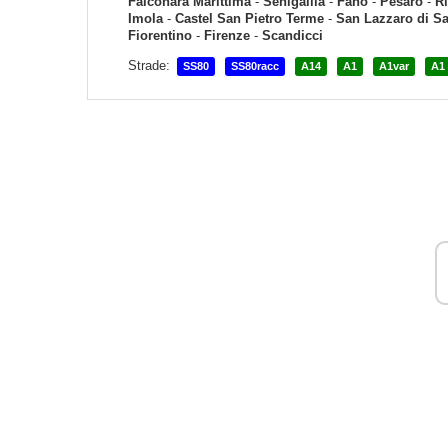
Falconara Marittima
-
Senigallia
-
Fano
-
Pesaro
-
R
Imola
-
Castel San Pietro Terme
-
San Lazzaro di S
Fiorentino
-
Firenze
-
Scandicci
Strade:
SS80
SS80racc
A14
A1
A1var
A1