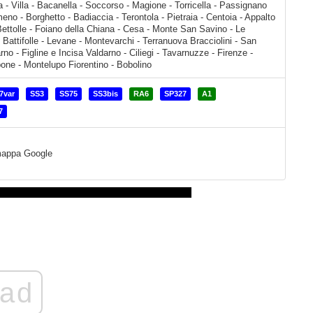
7var
SS3
SS75
SS3bis
RA6
SP327
A1
7
a mappa Google
ad