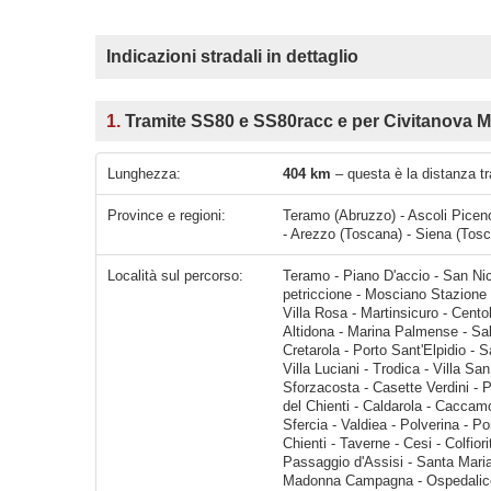
Indicazioni stradali in dettaglio
1.
Tramite SS80 e SS80racc e per Civitanova Ma
Lunghezza:
404 km
– questa è la distanza t
Province e regioni:
Teramo (Abruzzo) - Ascoli Picen
- Arezzo (Toscana) - Siena (Tosc
Località sul percorso:
Teramo - Piano D'accio - San Nicolò A Tordino - Casemolino - Bellante Stazione - Villa Zaccheo-petriccione - Mosciano Stazione - Colleranesco - Mosciano Sant'Angelo - Alba Adriatica - Corropoli - Villa Rosa