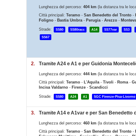
Lunghezza del percorso:
404 km
(la distanza tra le lo
Città principali:
Teramo
-
San Benedetto del Tronto
-
Foligno
-
Bastia Umbra
-
Perugia
-
Arezzo
-
Monteva
Strade:
SS80
SS80racc
A14
SS77var
SS3
SS67
2.
Tramite A24 e A1 e per Guidonia Monteceli
Lunghezza del percorso:
444 km
(la distanza tra le lo
Città principali:
Teramo
-
L'Aquila
-
Tivoli
-
Roma
-
Gu
Incisa Valdarno
-
Firenze
-
Scandicci
Strade:
SS80
A24
A1
SGC Firenze-Pisa-Livorno
3.
Tramite A14 e A1var e per San Benedetto d
Lunghezza del percorso:
460 km
(la distanza tra le lo
Città principali:
Teramo
-
San Benedetto del Tronto
-