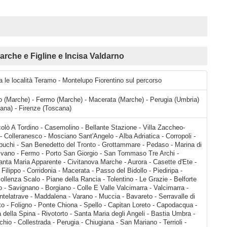
rche e Figline e Incisa Valdarno
ra le località Teramo - Montelupo Fiorentino sul percorso
o (Marche) - Fermo (Marche) - Macerata (Marche) - Perugia (Umbria)
ana) - Firenze (Toscana)
 - Martinsicuro - Centobuchi - San Benedetto del Tronto - Grottammare - Pedaso - Marina di Altidona - Marina Palmense - Salvano - Fermo - Porto San Giorgio - San Tommaso Tre Archi - Cretarola - Porto Sant'Elpidio - Santa Maria Apparente - Civitanova Marche - Aurora - Casette d'Ete - Villa Luciani - Trodica - Villa San Filippo - Corridonia - Macerata - Passo del Bidollo - Piediripa - Sforzacosta