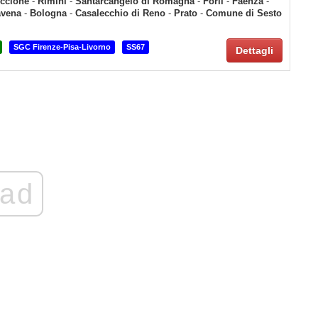
iccione
-
Rimini
-
Santarcangelo di Romagna
-
Forlì
-
Faenza
-
avena
-
Bologna
-
Casalecchio di Reno
-
Prato
-
Comune di Sesto
SGC Firenze-Pisa-Livorno
SS67
Dettagli
ad