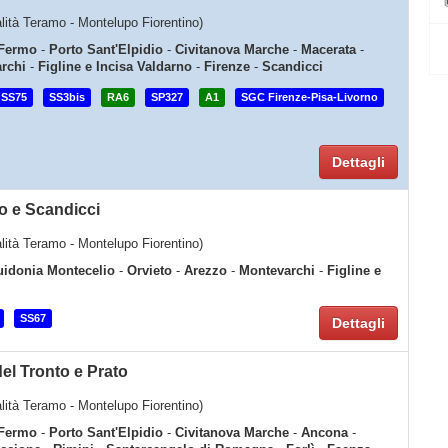
calità Teramo - Montelupo Fiorentino)
Fermo
-
Porto Sant'Elpidio
-
Civitanova Marche
-
Macerata
-
rchi
-
Figline e Incisa Valdarno
-
Firenze
-
Scandicci
SS75
SS3bis
RA6
SP327
A1
SGC Firenze-Pisa-Livorno
Dettagli
o e Scandicci
calità Teramo - Montelupo Fiorentino)
idonia Montecelio
-
Orvieto
-
Arezzo
-
Montevarchi
-
Figline e
SS67
Dettagli
el Tronto e Prato
calità Teramo - Montelupo Fiorentino)
Fermo
-
Porto Sant'Elpidio
-
Civitanova Marche
-
Ancona
-