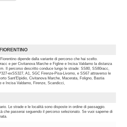
O FIORENTINO
Fiorentino dipende dalla variante di percorso che hai scelto.
acc e per Civitanova Marche e Figline e Incisa Valdarno la distanza
m. Il percorso descritto conduce lungo le strade: SS80, SS80racc,
327-exSS327, A1, SGC Firenze-Pisa-Livorno, e SS67 attraverso le
orto Sant'Elpidio, Civitanova Marche, Macerata, Foligno, Bastia
e e Incisa Valdarno, Firenze, Scandicci,
rio. Le strade e le località sono disposte in ordine di passaggio.
lità che passerai seguendo il percorso selezionato. Se vuoi saperne di
nata.