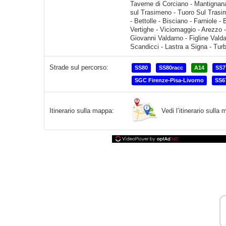
Strade sul percorso:
SS80
SS80racc
A14
SS7
SGC Firenze-Pisa-Livorno
SS6
Vedi l’itinerario sull
Itinerario sulla mappa: