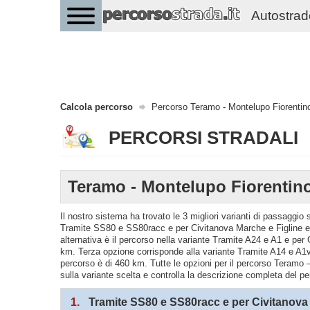
Autostrade 
Calcola percorso
Percorso Teramo - Montelupo Fiorentin
PERCORSI STRADALI
Teramo - Montelupo Fiorentin
Il nostro sistema ha trovato le 3 migliori varianti di passaggi
Tramite SS80 e SS80racc e per Civitanova Marche e Figline e 
alternativa è il percorso nella variante Tramite A24 e A1 e pe
km. Terza opzione corrisponde alla variante Tramite A14 e A1
percorso è di 460 km. Tutte le opzioni per il percorso Teramo –
sulla variante scelta e controlla la descrizione completa del pe
1.
Tramite SS80 e SS80racc e per Civitanova 