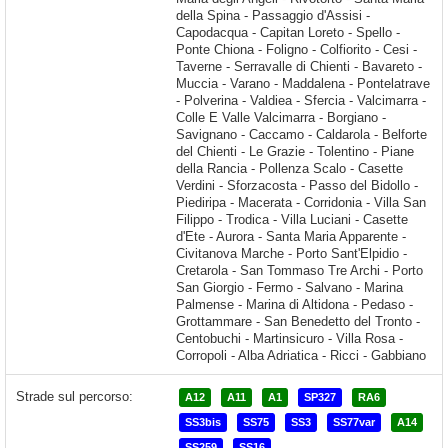
Strade sul percorso:
A12
A11
A1
SP327
RA6
SS3bis
SS75
SS3
SS77var
A14
SS259
SS16