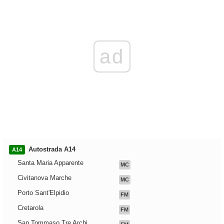
ad
Autostrada A14
A14
Santa Maria Apparente
MC
Civitanova Marche
MC
Porto Sant'Elpidio
FM
Cretarola
FM
San Tommaso Tre Archi