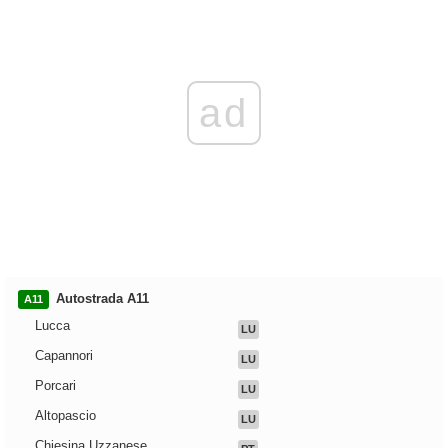
ad
Autostrada A11
A11
Lucca
LU
Capannori
LU
Porcari
LU
Altopascio
LU
Chiesina Uzzanese