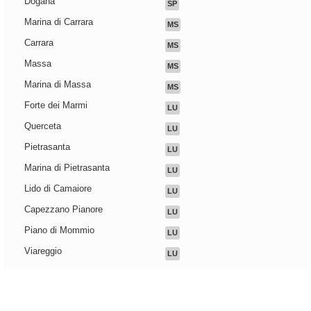
Dogana
SP
Marina di Carrara
MS
Carrara
MS
Massa
MS
Marina di Massa
MS
Forte dei Marmi
LU
Querceta
LU
Pietrasanta
LU
Marina di Pietrasanta
LU
Lido di Camaiore
LU
Capezzano Pianore
LU
Piano di Mommio
LU
Viareggio
LU