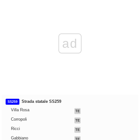
ad
Strada statale SS259
SS259
Villa Rosa
TE
Corropoli
TE
Ricci
TE
Gabbiano
TE