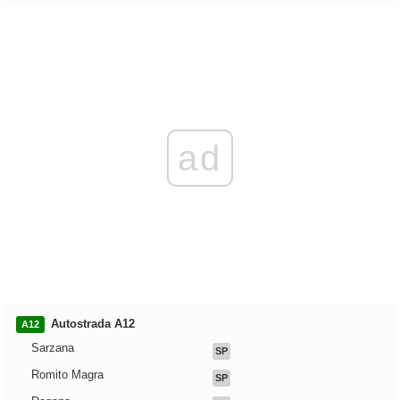
ad
Autostrada A12
A12
Sarzana
SP
Romito Magra
SP