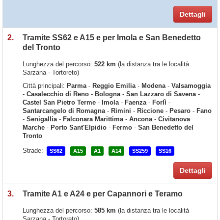
Dettagli
2.
Tramite SS62 e A15 e per Imola e San Benedetto
del Tronto
Lunghezza del percorso:
522 km
(la distanza tra le località
Sarzana - Tortoreto)
Città principali:
Parma
-
Reggio Emilia
-
Modena
-
Valsamoggia
-
Casalecchio di Reno
-
Bologna
-
San Lazzaro di Savena
-
Castel San Pietro Terme
-
Imola
-
Faenza
-
Forlì
-
Santarcangelo di Romagna
-
Rimini
-
Riccione
-
Pesaro
-
Fano
-
Senigallia
-
Falconara Marittima
-
Ancona
-
Civitanova
Marche
-
Porto Sant'Elpidio
-
Fermo
-
San Benedetto del
Tronto
Strade:
SS62
A15
A1
A14
SS259
SS16
Dettagli
3.
Tramite A1 e A24 e per Capannori e Teramo
Lunghezza del percorso:
585 km
(la distanza tra le località
Sarzana - Tortoreto)