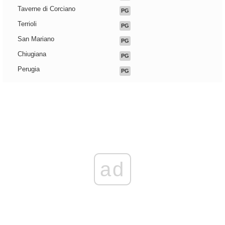
Taverne di Corciano
PG
Terrioli
PG
San Mariano
PG
Chiugiana
PG
Perugia
PG
ad