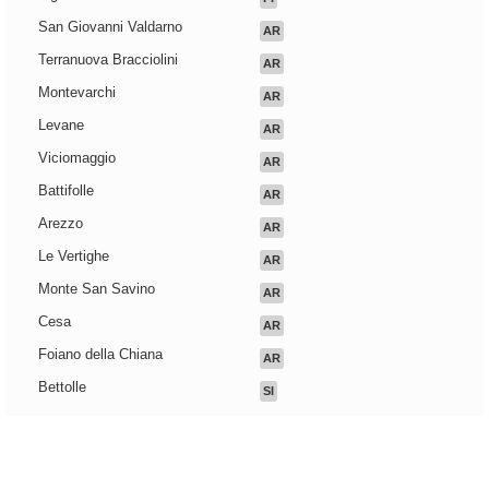
San Giovanni Valdarno
AR
Terranuova Bracciolini
AR
Montevarchi
AR
Levane
AR
Viciomaggio
AR
Battifolle
AR
Arezzo
AR
Le Vertighe
AR
Monte San Savino
AR
Cesa
AR
Foiano della Chiana
AR
Bettolle
SI