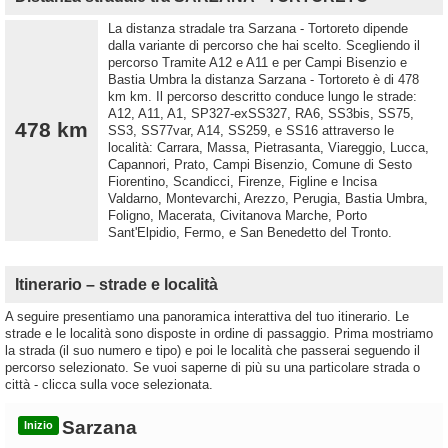
La distanza stradale tra Sarzana - Tortoreto dipende
dalla variante di percorso che hai scelto. Scegliendo il
percorso Tramite A12 e A11 e per Campi Bisenzio e
Bastia Umbra la distanza Sarzana - Tortoreto è di 478
km km. Il percorso descritto conduce lungo le strade:
A12, A11, A1, SP327-exSS327, RA6, SS3bis, SS75,
478 km
SS3, SS77var, A14, SS259, e SS16 attraverso le
località: Carrara, Massa, Pietrasanta, Viareggio, Lucca,
Capannori, Prato, Campi Bisenzio, Comune di Sesto
Fiorentino, Scandicci, Firenze, Figline e Incisa
Valdarno, Montevarchi, Arezzo, Perugia, Bastia Umbra,
Foligno, Macerata, Civitanova Marche, Porto
Sant'Elpidio, Fermo, e San Benedetto del Tronto.
Itinerario – strade e località
A seguire presentiamo una panoramica interattiva del tuo itinerario. Le
strade e le località sono disposte in ordine di passaggio. Prima mostriamo
la strada (il suo numero e tipo) e poi le località che passerai seguendo il
percorso selezionato. Se vuoi saperne di più su una particolare strada o
città - clicca sulla voce selezionata.
Sarzana
Inizio