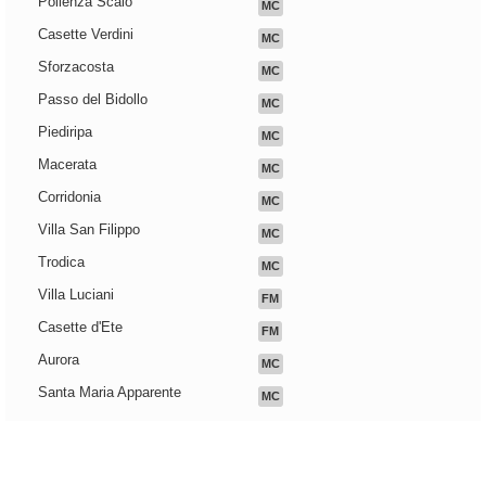
Pollenza Scalo
MC
Casette Verdini
MC
Sforzacosta
MC
Passo del Bidollo
MC
Piediripa
MC
Macerata
MC
Corridonia
MC
Villa San Filippo
MC
Trodica
MC
Villa Luciani
FM
Casette d'Ete
FM
Aurora
MC
Santa Maria Apparente
MC