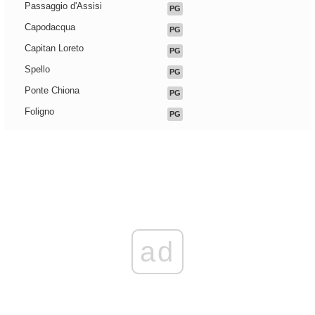
Passaggio d'Assisi
PG
Capodacqua
PG
Capitan Loreto
PG
Spello
PG
Ponte Chiona
PG
Foligno
PG
ad