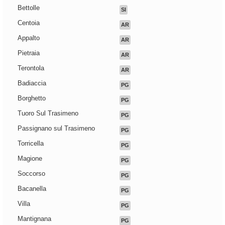
Bettolle
SI
Centoia
AR
Appalto
AR
Pietraia
AR
Terontola
AR
Badiaccia
PG
Borghetto
PG
Tuoro Sul Trasimeno
PG
Passignano sul Trasimeno
PG
Torricella
PG
Magione
PG
Soccorso
PG
Bacanella
PG
Villa
PG
Mantignana
PG