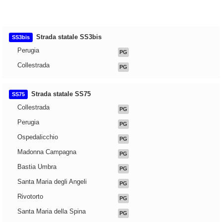
Strada statale SS3bis
SS3bis
Perugia
PG
Collestrada
PG
Strada statale SS75
SS75
Collestrada
PG
Perugia
PG
Ospedalicchio
PG
Madonna Campagna
PG
Bastia Umbra
PG
Santa Maria degli Angeli
PG
Rivotorto
PG
Santa Maria della Spina
PG