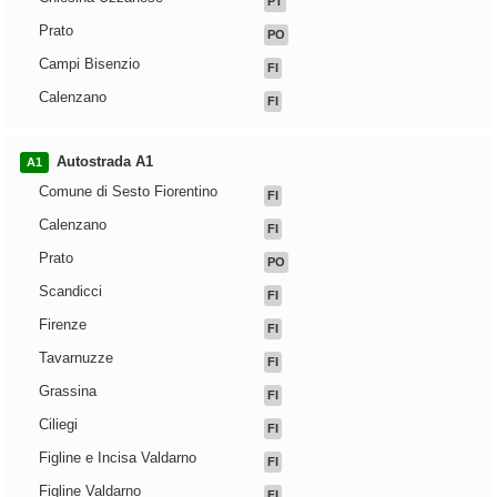
PT
Prato
PO
Campi Bisenzio
FI
Calenzano
FI
Autostrada A1
A1
Comune di Sesto Fiorentino
FI
Calenzano
FI
Prato
PO
Scandicci
FI
Firenze
FI
Tavarnuzze
FI
Grassina
FI
Ciliegi
FI
Figline e Incisa Valdarno
FI
Figline Valdarno
FI