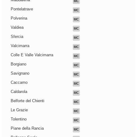
MC
Pontelatrave
MC
Polverina
MC
Valdiea
MC
Sfercia
MC
Valcimarra
MC
Colle E Valle Valcimarra
MC
Borgiano
MC
Savignano
MC
Caccamo
MC
Caldarola
MC
Belforte del Chienti
MC
Le Grazie
MC
Tolentino
MC
Piane della Rancia
MC