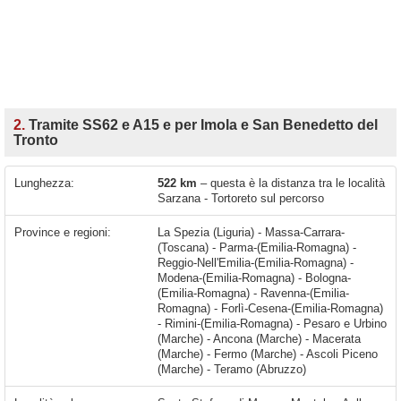
2.
Tramite SS62 e A15 e per Imola e San Benedetto del
Tronto
Lunghezza:
522 km
– questa è la distanza tra le località
Sarzana - Tortoreto sul percorso
Province e regioni:
La Spezia (Liguria) - Massa-Carrara-
(Toscana) - Parma-(Emilia-Romagna) -
Reggio-Nell'Emilia-(Emilia-Romagna) -
Modena-(Emilia-Romagna) - Bologna-
(Emilia-Romagna) - Ravenna-(Emilia-
Romagna) - Forlì-Cesena-(Emilia-Romagna)
- Rimini-(Emilia-Romagna) - Pesaro e Urbino
(Marche) - Ancona (Marche) - Macerata
(Marche) - Fermo (Marche) - Ascoli Piceno
(Marche) - Teramo (Abruzzo)