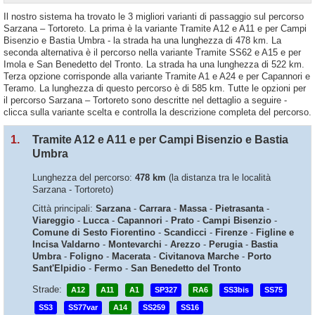
Il nostro sistema ha trovato le 3 migliori varianti di passaggio sul percorso
Sarzana – Tortoreto. La prima è la variante Tramite A12 e A11 e per Campi
Bisenzio e Bastia Umbra - la strada ha una lunghezza di 478 km. La
seconda alternativa è il percorso nella variante Tramite SS62 e A15 e per
Imola e San Benedetto del Tronto. La strada ha una lunghezza di 522 km.
Terza opzione corrisponde alla variante Tramite A1 e A24 e per Capannori e
Teramo. La lunghezza di questo percorso è di 585 km. Tutte le opzioni per
il percorso Sarzana – Tortoreto sono descritte nel dettaglio a seguire -
clicca sulla variante scelta e controlla la descrizione completa del percorso.
1.
Tramite A12 e A11 e per Campi Bisenzio e Bastia
Umbra
Lunghezza del percorso:
478 km
(la distanza tra le località
Sarzana - Tortoreto)
Città principali:
Sarzana
-
Carrara
-
Massa
-
Pietrasanta
-
Viareggio
-
Lucca
-
Capannori
-
Prato
-
Campi Bisenzio
-
Comune di Sesto Fiorentino
-
Scandicci
-
Firenze
-
Figline e
Incisa Valdarno
-
Montevarchi
-
Arezzo
-
Perugia
-
Bastia
Umbra
-
Foligno
-
Macerata
-
Civitanova Marche
-
Porto
Sant'Elpidio
-
Fermo
-
San Benedetto del Tronto
Strade:
A12
A11
A1
SP327
RA6
SS3bis
SS75
SS3
SS77var
A14
SS259
SS16