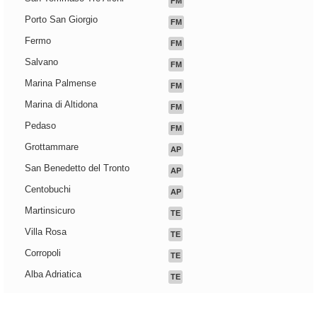
FM
Porto San Giorgio
FM
Fermo
FM
Salvano
FM
Marina Palmense
FM
Marina di Altidona
FM
Pedaso
FM
Grottammare
AP
San Benedetto del Tronto
AP
Centobuchi
AP
Martinsicuro
TE
Villa Rosa
TE
Corropoli
TE
Alba Adriatica
TE