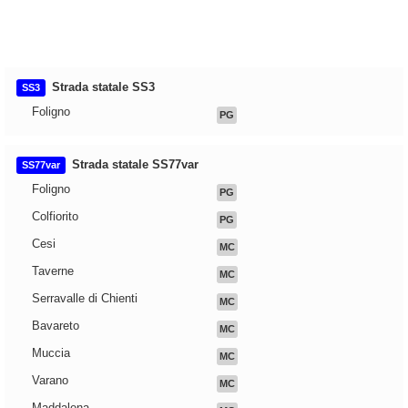
Strada statale SS3
SS3
Foligno
PG
Strada statale SS77var
SS77var
Foligno
PG
Colfiorito
PG
Cesi
MC
Taverne
MC
Serravalle di Chienti
MC
Bavareto
MC
Muccia
MC
Varano
MC
Maddalena