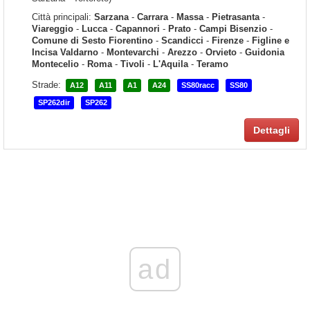
Città principali:
Sarzana
-
Carrara
-
Massa
-
Pietrasanta
-
Viareggio
-
Lucca
-
Capannori
-
Prato
-
Campi Bisenzio
-
Comune di Sesto Fiorentino
-
Scandicci
-
Firenze
-
Figline e
Incisa Valdarno
-
Montevarchi
-
Arezzo
-
Orvieto
-
Guidonia
Montecelio
-
Roma
-
Tivoli
-
L'Aquila
-
Teramo
Strade:
A12
A11
A1
A24
SS80racc
SS80
SP262dir
SP262
Dettagli
ad