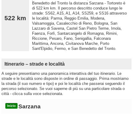
Benedetto del Tronto la distanza Sarzana - Tortoreto è
di 522 km km. Il percorso descritto conduce lungo le
strade: SS62, A15, A1, A14, SS259, e SS16 attraverso
522 km
le località: Parma, Reggio Emilia, Modena,
Valsamoggia, Casalecchio di Reno, Bologna, San
Lazzaro di Savena, Castel San Pietro Terme, Imola,
Faenza, Forlì, Santarcangelo di Romagna, Rimini,
Riccione, Pesaro, Fano, Senigallia, Falconara
Marittima, Ancona, Civitanova Marche, Porto
Sant'Elpidio, Fermo, e San Benedetto del Tronto.
Itinerario – strade e località
A seguire presentiamo una panoramica interattiva del tuo itinerario. Le
strade e le località sono disposte in ordine di passaggio. Prima mostriamo
la strada (il suo numero e tipo) e poi le località che passerai seguendo il
percorso selezionato. Se vuoi saperne di più su una particolare strada o
città - clicca sulla voce selezionata.
Sarzana
Inizio