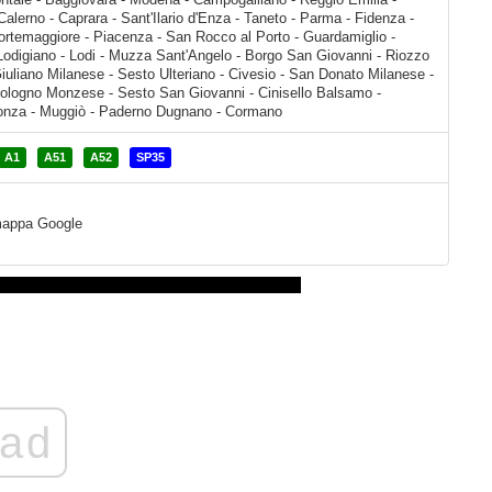
A1
A51
A52
SP35
a mappa Google
ad