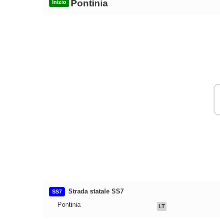
Pontinia
Inizio
Strada statale SS7
SS7
Pontinia
LT