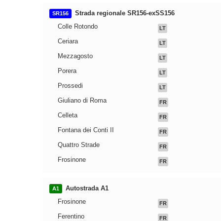
Strada regionale SR156-exSS156
SR156
Colle Rotondo
LT
Ceriara
LT
Mezzagosto
LT
Porera
LT
Prossedi
LT
Giuliano di Roma
FR
Celleta
FR
Fontana dei Conti II
FR
Quattro Strade
FR
Frosinone
FR
Autostrada A1
A1
Frosinone
FR
Ferentino
FR