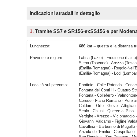
Indicazioni stradali in dettaglio
1.
Tramite SS7 e SR156-exSS156 e per Modena 
Lunghezza:
686 km
– questa è la distanza tr
Province e regioni:
Latina (Lazio) - Frosinone (Lazio)
Siena (Toscana) - Arezzo (Tosca
(Emilia-Romagna) - Reggio-Nell'
(Emilia-Romagna) - Lodi (Lombard
Località sul percorso:
Pontinia - Colle Rotondo - Ceriara - Mezzagosto - Porera - Prossedi - Giuliano di Roma - Celleta - Fontana dei Conti II - Quattro Strade - Frosinone - Ferentino - Cartiera-Staz