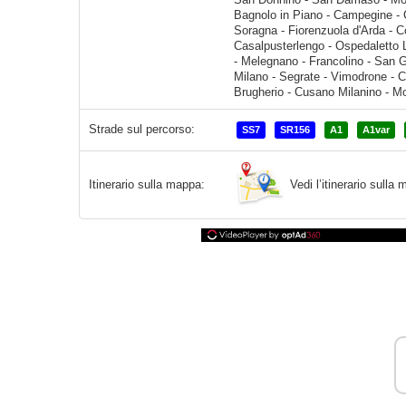
Strade sul percorso:
SS7
SR156
A1
A1var
Vedi l’itinerario sull
Itinerario sulla mappa: