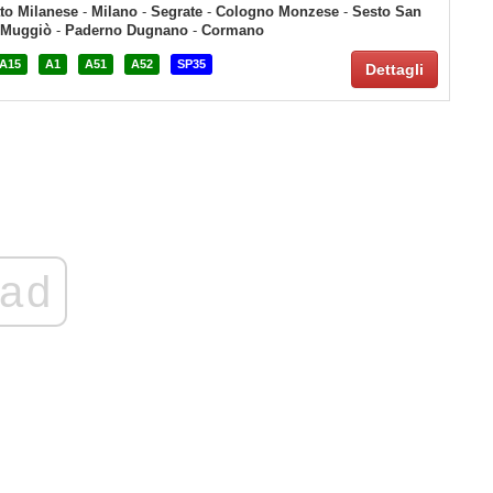
to Milanese
-
Milano
-
Segrate
-
Cologno Monzese
-
Sesto San
Muggiò
-
Paderno Dugnano
-
Cormano
A15
A1
A51
A52
SP35
Dettagli
ad