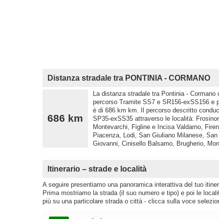
Distanza stradale tra PONTINIA - CORMANO
La distanza stradale tra Pontinia - Cormano d
percorso Tramite SS7 e SR156-exSS156 e pe
è di 686 km km. Il percorso descritto condu
686 km
SP35-exSS35 attraverso le località: Frosino
Montevarchi, Figline e Incisa Valdarno, Fir
Piacenza, Lodi, San Giuliano Milanese, Sa
Giovanni, Cinisello Balsamo, Brugherio, M
Itinerario – strade e località
A seguire presentiamo una panoramica interattiva del tuo itinera
Prima mostriamo la strada (il suo numero e tipo) e poi le loca
più su una particolare strada o città - clicca sulla voce selezio