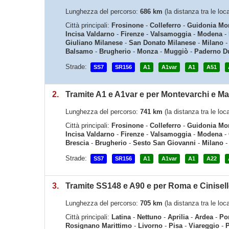
Lunghezza del percorso:
686 km
(la distanza tra le lo
Città principali:
Frosinone
-
Colleferro
-
Guidonia Mon
Incisa Valdarno
-
Firenze
-
Valsamoggia
-
Modena
-
Giuliano Milanese
-
San Donato Milanese
-
Milano
Balsamo
-
Brugherio
-
Monza
-
Muggiò
-
Paderno D
Strade:
SS7
SR156
A1
A1var
A1
A51
2.
Tramite A1 e A1var e per Montevarchi e M
Lunghezza del percorso:
741 km
(la distanza tra le lo
Città principali:
Frosinone
-
Colleferro
-
Guidonia Mon
Incisa Valdarno
-
Firenze
-
Valsamoggia
-
Modena
-
Brescia
-
Brugherio
-
Sesto San Giovanni
-
Milano
Strade:
SS7
SR156
A1
A1var
A1
A22
3.
Tramite SS148 e A90 e per Roma e Cinisel
Lunghezza del percorso:
705 km
(la distanza tra le lo
Città principali:
Latina
-
Nettuno
-
Aprilia
-
Ardea
-
Po
Rosignano Marittimo
-
Livorno
-
Pisa
-
Viareggio
-
P