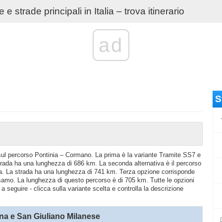
e strade principali in Italia – trova itinerario
ad
S
o sul percorso Pontinia – Cormano. La prima è la variante Tramite SS7 e
ada ha una lunghezza di 686 km. La seconda alternativa è il percorso
a. La strada ha una lunghezza di 741 km. Terza opzione corrisponde
samo. La lunghezza di questo percorso è di 705 km. Tutte le opzioni
a seguire - clicca sulla variante scelta e controlla la descrizione
a e San Giuliano Milanese