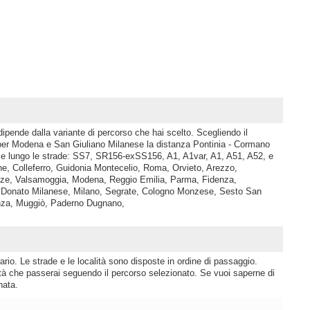
ipende dalla variante di percorso che hai scelto. Scegliendo il
r Modena e San Giuliano Milanese la distanza Pontinia - Cormano
ce lungo le strade: SS7, SR156-exSS156, A1, A1var, A1, A51, A52, e
ne, Colleferro, Guidonia Montecelio, Roma, Orvieto, Arezzo,
enze, Valsamoggia, Modena, Reggio Emilia, Parma, Fidenza,
n Donato Milanese, Milano, Segrate, Cologno Monzese, Sesto San
onza, Muggiò, Paderno Dugnano,
rio. Le strade e le località sono disposte in ordine di passaggio.
lità che passerai seguendo il percorso selezionato. Se vuoi saperne di
nata.