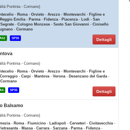
calità Pontinia - Cormano)
tecelio
-
Roma
-
Orvieto
-
Arezzo
-
Montevarchi
-
Figline e
Reggio Emilia
-
Parma
-
Fidenza
-
Piacenza
-
Lodi
-
San
-
Segrate
-
Cologno Monzese
-
Sesto San Giovanni
-
Cinisello
ugnano
-
Cormano
A52
SP35
Dettagli
antova
calità Pontinia - Cormano)
tecelio
-
Roma
-
Orvieto
-
Arezzo
-
Montevarchi
-
Figline e
Correggio
-
Carpi
-
Mantova
-
Verona
-
Desenzano del Garda
-
-
Cormano
A4
SP35
Dettagli
lo Balsamo
calità Pontinia - Cormano)
mezia
-
Roma
-
Fiumicino
-
Ladispoli
-
Cerveteri
-
Civitavecchia
-
ietrasanta
-
Massa
-
Carrara
-
Sarzana
-
Parma
-
Fidenza
-