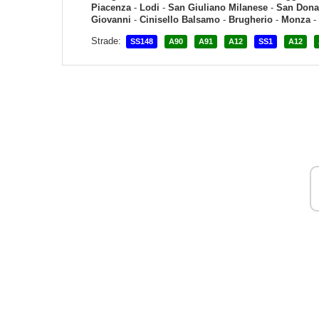
Piacenza
-
Lodi
-
San Giuliano Milanese
-
San Dona
Giovanni
-
Cinisello Balsamo
-
Brugherio
-
Monza
-
Strade:
SS148
A90
A91
A12
SS1
A12