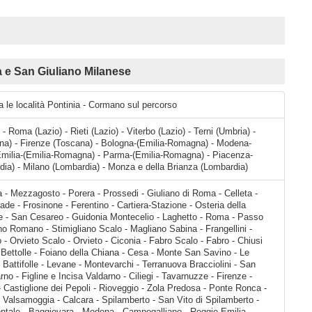
e San Giuliano Milanese
a le località Pontinia - Cormano sul percorso
 - Roma (Lazio) - Rieti (Lazio) - Viterbo (Lazio) - Terni (Umbria) -
na) - Firenze (Toscana) - Bologna-(Emilia-Romagna) - Modena-
Emilia-(Emilia-Romagna) - Parma-(Emilia-Romagna) - Piacenza-
ia) - Milano (Lombardia) - Monza e della Brianza (Lombardia)
ione - Osteria della Fontana - Colleferro - Valmontone - San Cesareo - Guidonia Montecelio - Laghetto - Roma - Passo Corese - Fiano Romano - Ponzano Romano - Stimigliano Scalo - Magliano Sabina - Frangellini - Caldare - Orte - Giove - Attigliano - Orvieto Scalo - Orvieto - Ciconia - Fabro Scalo - Fabro - Chiusi Scalo - Chiusi - Querce al Pino