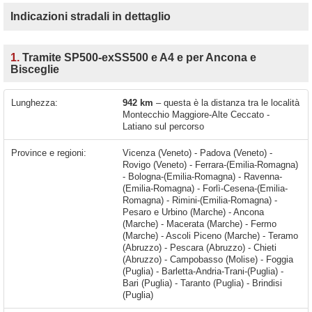
Indicazioni stradali in dettaglio
1.
Tramite SP500-exSS500 e A4 e per Ancona e
Bisceglie
Lunghezza:
942 km
– questa è la distanza tra le località
Montecchio Maggiore-Alte Ceccato -
Latiano sul percorso
Province e regioni:
Vicenza (Veneto) - Padova (Veneto) -
Rovigo (Veneto) - Ferrara-(Emilia-Romagna)
- Bologna-(Emilia-Romagna) - Ravenna-
(Emilia-Romagna) - Forlì-Cesena-(Emilia-
Romagna) - Rimini-(Emilia-Romagna) -
Pesaro e Urbino (Marche) - Ancona
(Marche) - Macerata (Marche) - Fermo
(Marche) - Ascoli Piceno (Marche) - Teramo
(Abruzzo) - Pescara (Abruzzo) - Chieti
(Abruzzo) - Campobasso (Molise) - Foggia
(Puglia) - Barletta-Andria-Trani-(Puglia) -
Bari (Puglia) - Taranto (Puglia) - Brindisi
(Puglia)