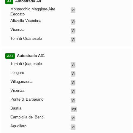
Autostrada A4
A4
Montecchio Maggiore-Alte
VI
Ceccato
Altavilla Vicentina
VI
Vicenza
VI
Torri di Quartesolo
VI
Autostrada A31
A31
Torri di Quartesolo
VI
Longare
VI
Villaganzerla
VI
Vicenza
VI
Ponte di Barbarano
VI
Bastia
PD
Campiglia dei Berici
VI
Agugliaro
VI