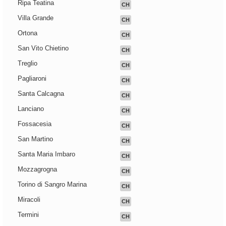
Ripa Teatina
CH
Villa Grande
CH
Ortona
CH
San Vito Chietino
CH
Treglio
CH
Pagliaroni
CH
Santa Calcagna
CH
Lanciano
CH
Fossacesia
CH
San Martino
CH
Santa Maria Imbaro
CH
Mozzagrogna
CH
Torino di Sangro Marina
CH
Miracoli
CH
Termini
CH