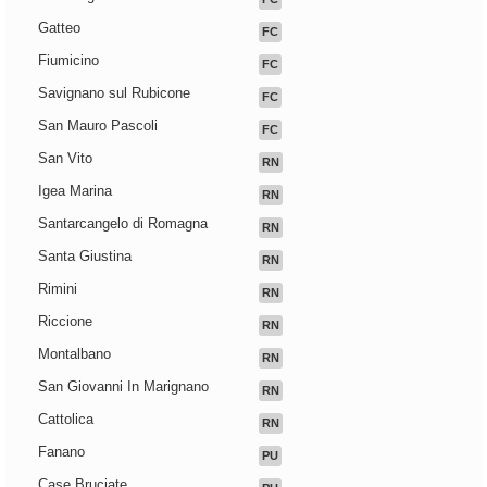
Gatteo
FC
Fiumicino
FC
Savignano sul Rubicone
FC
San Mauro Pascoli
FC
San Vito
RN
Igea Marina
RN
Santarcangelo di Romagna
RN
Santa Giustina
RN
Rimini
RN
Riccione
RN
Montalbano
RN
San Giovanni In Marignano
RN
Cattolica
RN
Fanano
PU
Case Bruciate