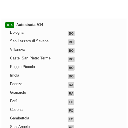
Autostrada A14
A14
Bologna
BO
San Lazzaro di Savena
BO
Villanova
BO
Castel San Pietro Terme
BO
Poggio Piccolo
BO
Imola
BO
Faenza
RA
Granarolo
RA
Forlì
FC
Cesena
FC
Gambettola
FC
Sant'Angelo
FC