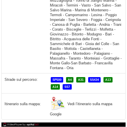
Strade sul percorso:
SP500
A4
A31
SS434
A13
A14
SS7
Vedi l’itinerario sulla mappa
Itinerario sulla mappa:
Google