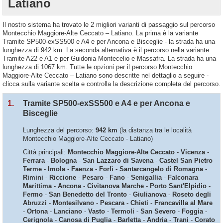
Latiano
Il nostro sistema ha trovato le 2 migliori varianti di passaggio sul percorso
Montecchio Maggiore-Alte Ceccato – Latiano. La prima è la variante
Tramite SP500-exSS500 e A4 e per Ancona e Bisceglie - la strada ha una
lunghezza di 942 km. La seconda alternativa è il percorso nella variante
Tramite A22 e A1 e per Guidonia Montecelio e Massafra. La strada ha una
lunghezza di 1067 km. Tutte le opzioni per il percorso Montecchio
Maggiore-Alte Ceccato – Latiano sono descritte nel dettaglio a seguire -
clicca sulla variante scelta e controlla la descrizione completa del percorso.
1.
Tramite SP500-exSS500 e A4 e per Ancona e
Bisceglie
Lunghezza del percorso:
942 km
(la distanza tra le località
Montecchio Maggiore-Alte Ceccato - Latiano)
Città principali:
Montecchio Maggiore-Alte Ceccato
-
Vicenza
-
Ferrara
-
Bologna
-
San Lazzaro di Savena
-
Castel San Pietro
Terme
-
Imola
-
Faenza
-
Forlì
-
Santarcangelo di Romagna
-
Rimini
-
Riccione
-
Pesaro
-
Fano
-
Senigallia
-
Falconara
Marittima
-
Ancona
-
Civitanova Marche
-
Porto Sant'Elpidio
-
Fermo
-
San Benedetto del Tronto
-
Giulianova
-
Roseto degli
Abruzzi
-
Montesilvano
-
Pescara
-
Chieti
-
Francavilla al Mare
-
Ortona
-
Lanciano
-
Vasto
-
Termoli
-
San Severo
-
Foggia
-
Cerignola
-
Canosa di Puglia
-
Barletta
-
Andria
-
Trani
-
Corato