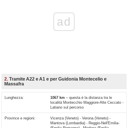
ad
2.
Tramite A22 e A1 e per Guidonia Montecelio e
Massafra
Lunghezza:
1067 km
– questa è la distanza tra le
località Montecchio Maggiore-Alte Ceccato -
Latiano sul percorso
Province e regioni:
Vicenza (Veneto) - Verona (Veneto) -
Mantova (Lombardia) - Reggio-Nell'Emilia-
(Emilia-Romagna) - Modena-(Emilia-