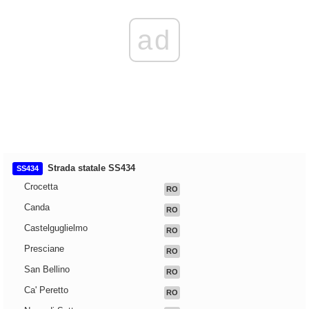
ad
Strada statale SS434
SS434
Crocetta
RO
Canda
RO
Castelguglielmo
RO
Presciane
RO
San Bellino
RO
Ca' Peretto
RO