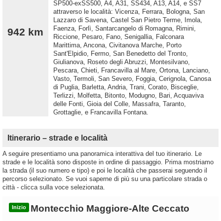
SP500-exSS500, A4, A31, SS434, A13, A14, e SS7
attraverso le località: Vicenza, Ferrara, Bologna, San
Lazzaro di Savena, Castel San Pietro Terme, Imola,
Faenza, Forlì, Santarcangelo di Romagna, Rimini,
942 km
Riccione, Pesaro, Fano, Senigallia, Falconara
Marittima, Ancona, Civitanova Marche, Porto
Sant'Elpidio, Fermo, San Benedetto del Tronto,
Giulianova, Roseto degli Abruzzi, Montesilvano,
Pescara, Chieti, Francavilla al Mare, Ortona, Lanciano,
Vasto, Termoli, San Severo, Foggia, Cerignola, Canosa
di Puglia, Barletta, Andria, Trani, Corato, Bisceglie,
Terlizzi, Molfetta, Bitonto, Modugno, Bari, Acquaviva
delle Fonti, Gioia del Colle, Massafra, Taranto,
Grottaglie, e Francavilla Fontana.
Itinerario – strade e località
A seguire presentiamo una panoramica interattiva del tuo itinerario. Le
strade e le località sono disposte in ordine di passaggio. Prima mostriamo
la strada (il suo numero e tipo) e poi le località che passerai seguendo il
percorso selezionato. Se vuoi saperne di più su una particolare strada o
città - clicca sulla voce selezionata.
Montecchio Maggiore-Alte Ceccato
Inizio