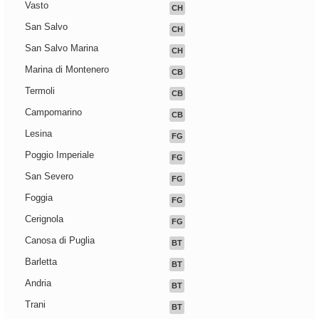
Vasto
CH
San Salvo
CH
San Salvo Marina
CH
Marina di Montenero
CB
Termoli
CB
Campomarino
CB
Lesina
FG
Poggio Imperiale
FG
San Severo
FG
Foggia
FG
Cerignola
FG
Canosa di Puglia
BT
Barletta
BT
Andria
BT
Trani
BT