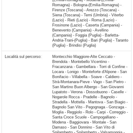
Romagna) - Bologna-(Emilia-Romagna) -
Firenze (Toscana) - Arezzo (Toscana) -
Siena (Toscana) - Terni (Umbria) - Viterbo
(Lazio) - Rieti (Lazio) - Roma (Lazio) -
Frosinone (Lazio) - Caserta (Campania) -
Benevento (Campania) - Avellino
(Campania) - Foggia (Puglia) - Barletta-
Andria-Trani-(Puglia) - Bari (Puglia) - Taranto
(Puglia) - Brindisi (Puglia)
Località sul percorso:
Montecchio Maggiore-Alte Ceccato - Brendola - Montebello Vicentino - Fracanzana - Gambellara - Torri di Confine - Locara - Lonigo - Monteforte d'Alpone - San Bonifacio - Villabella - Soave - Caldiero - Strà-Montanara-Pieve - Vago - San Pietro - San Martino Buon Albergo - San Giovanni Lupatoto - Verona - Dossobuono - Caselle - Nogarole Rocca - Pradelle - Bagnolo - Stradella - Mottella - Mantova - San Biagio - Bagnolo San Vito - Pegognaga - Gonzaga - Moglia - Reggiolo - Rolo - Carpi - Correggio - Santa Croce Scuole -