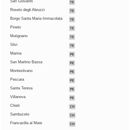
San Giovanni
TE
Roseto degli Abruzzi
TE
Borgo Santa Maria Immacolata
TE
Pineto
TE
Mutignano
TE
Silvi
TE
Marina
PE
San Martino Bassa
PE
Montesilvano
PE
Pescara
PE
Santa Teresa
PE
Villanova
PE
Chieti
CH
Sambuceto
CH
Francavilla al Mare
CH