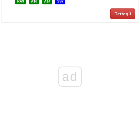
RA9
A16
A14
SS7
Dettagli
ad