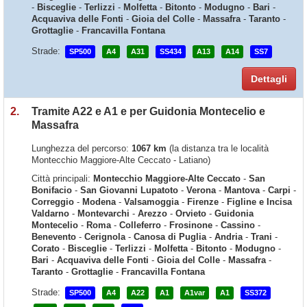
-
Bisceglie
-
Terlizzi
-
Molfetta
-
Bitonto
-
Modugno
-
Bari
-
Acquaviva delle Fonti
-
Gioia del Colle
-
Massafra
-
Taranto
-
Grottaglie
-
Francavilla Fontana
Strade:
SP500
A4
A31
SS434
A13
A14
SS7
Dettagli
2.
Tramite A22 e A1 e per Guidonia Montecelio e
Massafra
Lunghezza del percorso:
1067 km
(la distanza tra le località
Montecchio Maggiore-Alte Ceccato - Latiano)
Città principali:
Montecchio Maggiore-Alte Ceccato
-
San
Bonifacio
-
San Giovanni Lupatoto
-
Verona
-
Mantova
-
Carpi
-
Correggio
-
Modena
-
Valsamoggia
-
Firenze
-
Figline e Incisa
Valdarno
-
Montevarchi
-
Arezzo
-
Orvieto
-
Guidonia
Montecelio
-
Roma
-
Colleferro
-
Frosinone
-
Cassino
-
Benevento
-
Cerignola
-
Canosa di Puglia
-
Andria
-
Trani
-
Corato
-
Bisceglie
-
Terlizzi
-
Molfetta
-
Bitonto
-
Modugno
-
Bari
-
Acquaviva delle Fonti
-
Gioia del Colle
-
Massafra
-
Taranto
-
Grottaglie
-
Francavilla Fontana
Strade:
SP500
A4
A22
A1
A1var
A1
SS372