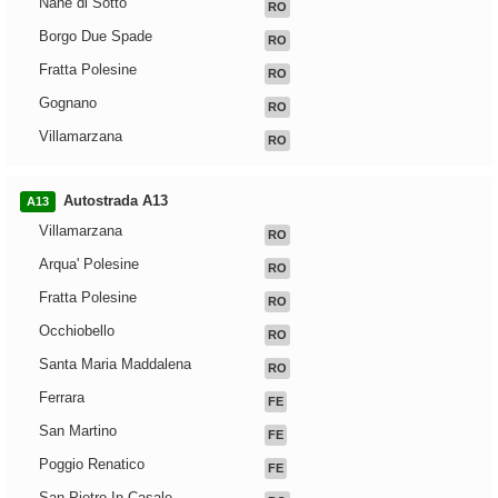
Nane di Sotto
RO
Borgo Due Spade
RO
Fratta Polesine
RO
Gognano
RO
Villamarzana
RO
Autostrada A13
A13
Villamarzana
RO
Arqua' Polesine
RO
Fratta Polesine
RO
Occhiobello
RO
Santa Maria Maddalena
RO
Ferrara
FE
San Martino
FE
Poggio Renatico
FE
San Pietro In Casale