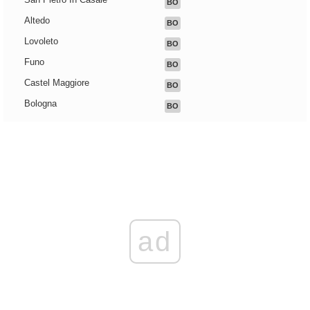
BO
Altedo
BO
Lovoleto
BO
Funo
BO
Castel Maggiore
BO
Bologna
BO
ad