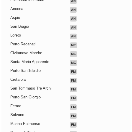
AN
Ancona
AN
Aspio
AN
San Biagio
AN
Loreto
AN
Porto Recanati
MC
Civitanova Marche
MC
Santa Maria Apparente
MC
Porto Sant'Elpidio
FM
Cretarola
FM
San Tommaso Tre Archi
FM
Porto San Giorgio
FM
Fermo
FM
Salvano
FM
Marina Palmense
FM