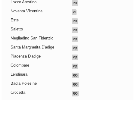
Lozzo Atestino
PD
Noventa Vicentina
VI
Este
PD
Saletto
PD
Megliadino San Fidenzio
PD
Santa Margherita D'adige
PD
Piacenza D'adige
PD
Colombare
PD
Lendinara
RO
Badia Polesine
RO
Crocetta
RO