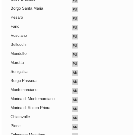
PU
Borgo Santa Maria
PU
Pesaro
PU
Fano
PU
Rosciano
PU
Bellocchi
PU
Mondolfo
PU
Marotta
PU
Senigallia
AN
Borgo Passera
AN
Montemarciano
AN
Marina di Montemarciano
AN
Marina di Rocca Priora
AN
Chiaravalle
AN
Piane
AN
Falconara Marittima