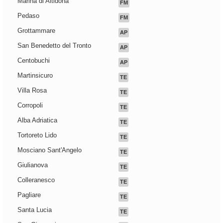
Marina di Altidona
FM
Pedaso
FM
Grottammare
AP
San Benedetto del Tronto
AP
Centobuchi
AP
Martinsicuro
TE
Villa Rosa
TE
Corropoli
TE
Alba Adriatica
TE
Tortoreto Lido
TE
Mosciano Sant'Angelo
TE
Giulianova
TE
Colleranesco
TE
Pagliare
TE
Santa Lucia
TE