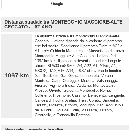
Google
Distanza stradale tra MONTECCHIO MAGGIORE-ALTE
CECCATO - LATIANO
La distanza stradale tra Montecchio Maggiore-Alte
Ceccato - Latiano dipende dalla variante di percorso
che hai scelto. Scegliendo il percorso Tramite A22 e
A1 e per Guidonia Montecelio e Massafra la distanza
Montecchio Maggiore-Alte Ceccato - Latiano è di
1067 km km. Il percorso descritto conduce lungo le
strade: SP500-exSS500, A4, A22, A1, A1var, A1,
SS372, RA9, A16, A14, e SS7 attraverso le località:
1067 km
San Bonifacio, San Giovanni Lupatoto, Verona,
Mantova, Carpi, Correggio, Modena, Valsamoggia,
Firenze, Figline e Incisa Valdarno, Montevarchi,
Arezzo, Orvieto, Guidonia Montecelio, Roma,
Colleferro, Frosinone, Cassino, Benevento, Cerignola,
Canosa di Puglia, Andria, Trani, Corato, Bisceglie,
Terlizzi, Molfetta, Bitonto, Modugno, Bari, Acquaviva
delle Fonti, Gioia del Colle, Massafra, Taranto,
Grottaglie, e Francavilla Fontana.