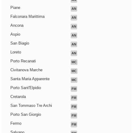
Piane
AN
Falconara Marittima
AN
Ancona
AN
Aspio
AN
San Biagio
AN
Loreto
AN
Porto Recanati
MC
Civitanova Marche
MC
Santa Maria Apparente
MC
Porto Sant'Elpidio
FM
Cretarola
FM
San Tommaso Tre Archi
FM
Porto San Giorgio
FM
Fermo
FM
Salvano