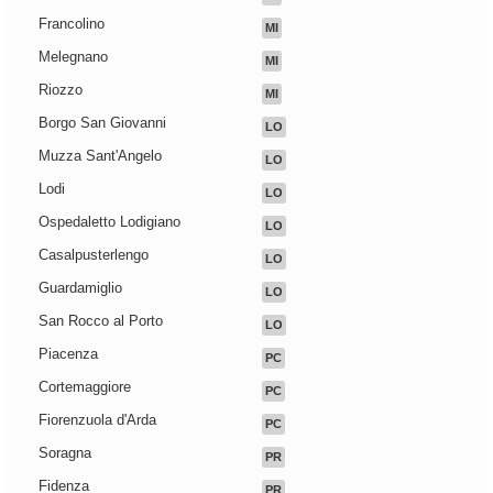
Francolino
MI
Melegnano
MI
Riozzo
MI
Borgo San Giovanni
LO
Muzza Sant'Angelo
LO
Lodi
LO
Ospedaletto Lodigiano
LO
Casalpusterlengo
LO
Guardamiglio
LO
San Rocco al Porto
LO
Piacenza
PC
Cortemaggiore
PC
Fiorenzuola d'Arda
PC
Soragna
PR
Fidenza
PR