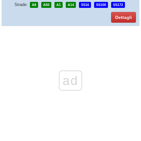
Strade:
A8
A50
A1
A14
SS16
SS100
SS172
Dettagli
ad