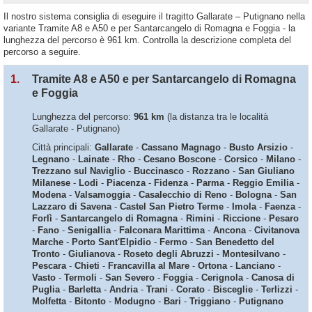
Il nostro sistema consiglia di eseguire il tragitto Gallarate – Putignano nella
variante Tramite A8 e A50 e per Santarcangelo di Romagna e Foggia - la
lunghezza del percorso è 961 km. Controlla la descrizione completa del
percorso a seguire.
1.
Tramite A8 e A50 e per Santarcangelo di Romagna
e Foggia
Lunghezza del percorso:
961 km
(la distanza tra le località
Gallarate - Putignano)
Città principali:
Gallarate
-
Cassano Magnago
-
Busto Arsizio
-
Legnano
-
Lainate
-
Rho
-
Cesano Boscone
-
Corsico
-
Milano
-
Trezzano sul Naviglio
-
Buccinasco
-
Rozzano
-
San Giuliano
Milanese
-
Lodi
-
Piacenza
-
Fidenza
-
Parma
-
Reggio Emilia
-
Modena
-
Valsamoggia
-
Casalecchio di Reno
-
Bologna
-
San
Lazzaro di Savena
-
Castel San Pietro Terme
-
Imola
-
Faenza
-
Forlì
-
Santarcangelo di Romagna
-
Rimini
-
Riccione
-
Pesaro
-
Fano
-
Senigallia
-
Falconara Marittima
-
Ancona
-
Civitanova
Marche
-
Porto Sant'Elpidio
-
Fermo
-
San Benedetto del
Tronto
-
Giulianova
-
Roseto degli Abruzzi
-
Montesilvano
-
Pescara
-
Chieti
-
Francavilla al Mare
-
Ortona
-
Lanciano
-
Vasto
-
Termoli
-
San Severo
-
Foggia
-
Cerignola
-
Canosa di
Puglia
-
Barletta
-
Andria
-
Trani
-
Corato
-
Bisceglie
-
Terlizzi
-
Molfetta
-
Bitonto
-
Modugno
-
Bari
-
Triggiano
-
Putignano