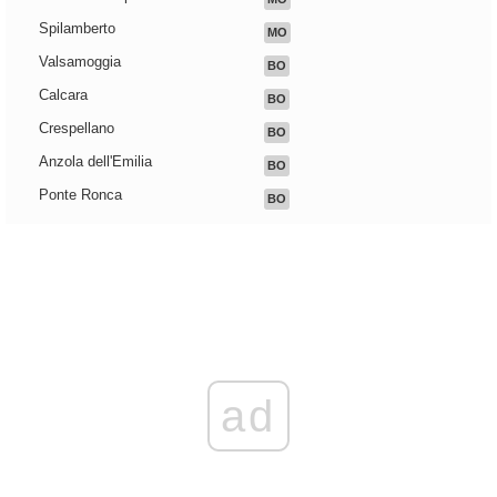
Spilamberto
MO
Valsamoggia
BO
Calcara
BO
Crespellano
BO
Anzola dell'Emilia
BO
Ponte Ronca
BO
ad