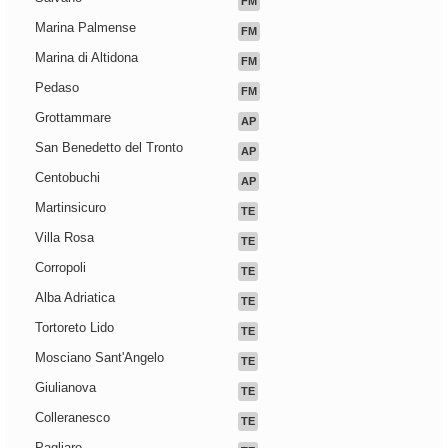
FM
Marina Palmense
FM
Marina di Altidona
FM
Pedaso
FM
Grottammare
AP
San Benedetto del Tronto
AP
Centobuchi
AP
Martinsicuro
TE
Villa Rosa
TE
Corropoli
TE
Alba Adriatica
TE
Tortoreto Lido
TE
Mosciano Sant'Angelo
TE
Giulianova
TE
Colleranesco
TE
Pagliare