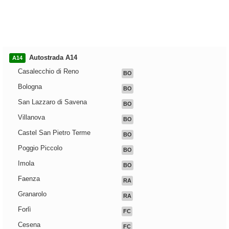
Autostrada A14
A14
Casalecchio di Reno
BO
Bologna
BO
San Lazzaro di Savena
BO
Villanova
BO
Castel San Pietro Terme
BO
Poggio Piccolo
BO
Imola
BO
Faenza
RA
Granarolo
RA
Forlì
FC
Cesena
FC