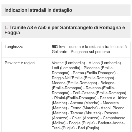
Indicazioni stradali in dettaglio
1.
Tramite A8 e A50 e per Santarcangelo di Romagna e
Foggia
Lunghezza:
961 km
– questa è la distanza tra le località
Gallarate - Putignano sul percorso
Province e regioni:
Varese (Lombardia) - Milano (Lombardia) -
Lodi (Lombardia) - Piacenza-(Emilia-
Romagna) - Parma-(Emilia-Romagna) -
Reggio-Nell'Emilia-(Emilia-Romagna) -
Modena-(Emilia-Romagna) - Bologna-
(Emilia-Romagna) - Ravenna-(Emilia-
Romagna) - Forlì-Cesena-(Emilia-Romagna)
- Rimini-(Emilia-Romagna) - Pesaro e Urbino
(Marche) - Ancona (Marche) - Macerata
(Marche) - Fermo (Marche) - Ascoli Piceno
(Marche) - Teramo (Abruzzo) - Pescara
(Abruzzo) - Chieti (Abruzzo) - Campobasso
(Molise) - Foggia (Puglia) - Barletta-Andria-
Trani-(Puglia) - Bari (Puglia)