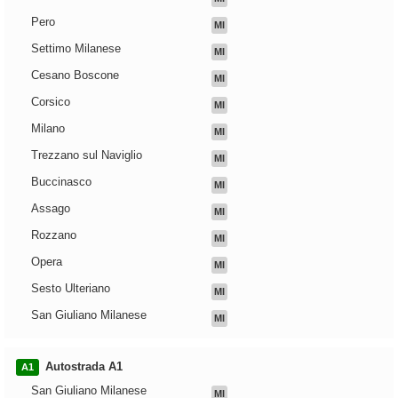
Pero
MI
Settimo Milanese
MI
Cesano Boscone
MI
Corsico
MI
Milano
MI
Trezzano sul Naviglio
MI
Buccinasco
MI
Assago
MI
Rozzano
MI
Opera
MI
Sesto Ulteriano
MI
San Giuliano Milanese
MI
Autostrada A1
A1
San Giuliano Milanese
MI