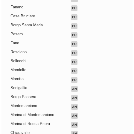
Fanano
PU
Case Bruciate
PU
Borgo Santa Maria
PU
Pesaro
PU
Fano
PU
Rosciano
PU
Bellocchi
PU
Mondolfo
PU
Marotta
PU
Senigallia
AN
Borgo Passera
AN
Montemarciano
AN
Marina di Montemarciano
AN
Marina di Rocca Priora
AN
Chiaravalle
AN