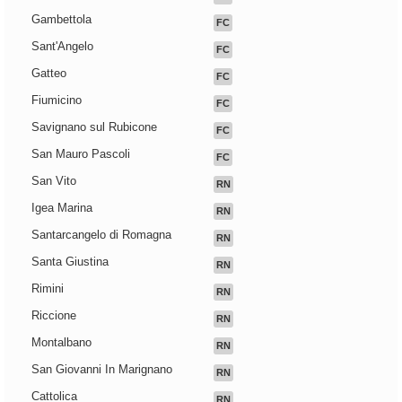
Gambettola
FC
Sant'Angelo
FC
Gatteo
FC
Fiumicino
FC
Savignano sul Rubicone
FC
San Mauro Pascoli
FC
San Vito
RN
Igea Marina
RN
Santarcangelo di Romagna
RN
Santa Giustina
RN
Rimini
RN
Riccione
RN
Montalbano
RN
San Giovanni In Marignano
RN
Cattolica
RN