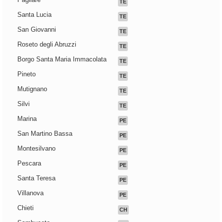
TE
Santa Lucia
TE
San Giovanni
TE
Roseto degli Abruzzi
TE
Borgo Santa Maria Immacolata
TE
Pineto
TE
Mutignano
TE
Silvi
TE
Marina
PE
San Martino Bassa
PE
Montesilvano
PE
Pescara
PE
Santa Teresa
PE
Villanova
PE
Chieti
CH