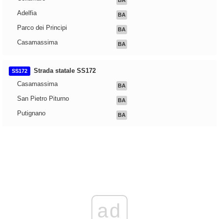
BA
Adelfia
BA
Parco dei Principi
BA
Casamassima
BA
Strada statale SS172
SS172
Casamassima
BA
San Pietro Piturno
BA
Putignano
BA
ad