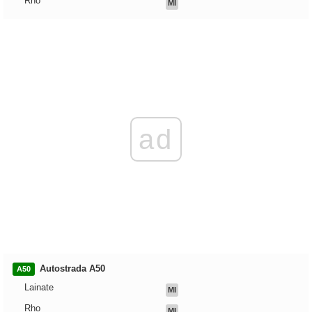
Rho
MI
ad
Autostrada A50
A50
Lainate
MI
Rho
MI