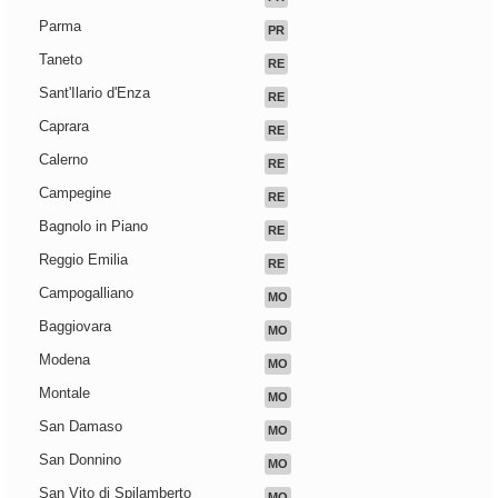
Parma
PR
Taneto
RE
Sant'Ilario d'Enza
RE
Caprara
RE
Calerno
RE
Campegine
RE
Bagnolo in Piano
RE
Reggio Emilia
RE
Campogalliano
MO
Baggiovara
MO
Modena
MO
Montale
MO
San Damaso
MO
San Donnino
MO
San Vito di Spilamberto
MO