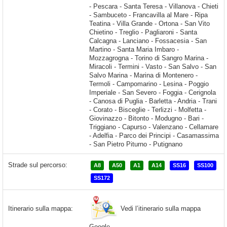
Strade sul percorso:
A8
A50
A1
A14
SS16
SS100
SS172
Vedi l’itinerario sulla mappa
Itinerario sulla mappa:
Google