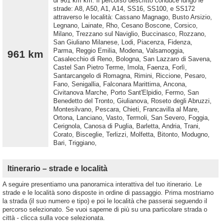
di 961 km km. Il percorso descritto conduce lungo le
strade: A8, A50, A1, A14, SS16, SS100, e SS172
attraverso le località: Cassano Magnago, Busto Arsizio,
Legnano, Lainate, Rho, Cesano Boscone, Corsico,
Milano, Trezzano sul Naviglio, Buccinasco, Rozzano,
San Giuliano Milanese, Lodi, Piacenza, Fidenza,
Parma, Reggio Emilia, Modena, Valsamoggia,
961 km
Casalecchio di Reno, Bologna, San Lazzaro di Savena,
Castel San Pietro Terme, Imola, Faenza, Forlì,
Santarcangelo di Romagna, Rimini, Riccione, Pesaro,
Fano, Senigallia, Falconara Marittima, Ancona,
Civitanova Marche, Porto Sant'Elpidio, Fermo, San
Benedetto del Tronto, Giulianova, Roseto degli Abruzzi,
Montesilvano, Pescara, Chieti, Francavilla al Mare,
Ortona, Lanciano, Vasto, Termoli, San Severo, Foggia,
Cerignola, Canosa di Puglia, Barletta, Andria, Trani,
Corato, Bisceglie, Terlizzi, Molfetta, Bitonto, Modugno,
Bari, Triggiano,
Itinerario – strade e località
A seguire presentiamo una panoramica interattiva del tuo itinerario. Le
strade e le località sono disposte in ordine di passaggio. Prima mostriamo
la strada (il suo numero e tipo) e poi le località che passerai seguendo il
percorso selezionato. Se vuoi saperne di più su una particolare strada o
città - clicca sulla voce selezionata.