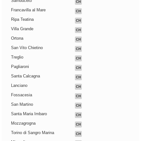
Sambuceto
CH
Francavilla al Mare
CH
Ripa Teatina
CH
Villa Grande
CH
Ortona
CH
San Vito Chietino
CH
Treglio
CH
Pagliaroni
CH
Santa Calcagna
CH
Lanciano
CH
Fossacesia
CH
San Martino
CH
Santa Maria Imbaro
CH
Mozzagrogna
CH
Torino di Sangro Marina
CH