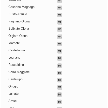
VA
Cassano Magnago
VA
Busto Arsizio
VA
Fagnano Olona
VA
Solbiate Olona
VA
Olgiate Olona
VA
Marnate
VA
Castellanza
VA
Legnano
MI
Rescaldina
MI
Cerro Maggiore
MI
Cantalupo
MI
Origgio
VA
Lainate
MI
Arese
MI