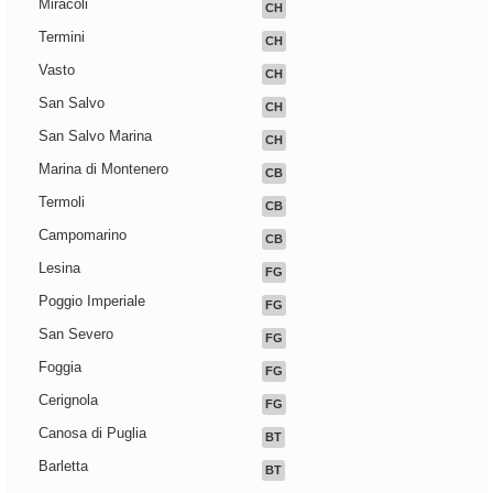
Miracoli
CH
Termini
CH
Vasto
CH
San Salvo
CH
San Salvo Marina
CH
Marina di Montenero
CB
Termoli
CB
Campomarino
CB
Lesina
FG
Poggio Imperiale
FG
San Severo
FG
Foggia
FG
Cerignola
FG
Canosa di Puglia
BT
Barletta
BT