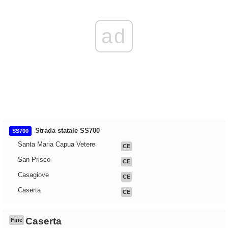
ad
Strada statale SS700
SS700
Santa Maria Capua Vetere
CE
San Prisco
CE
Casagiove
CE
Caserta
CE
Caserta
Fine