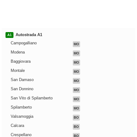
Autostrada A1
A1
Campogalliano
MO
Modena
MO
Baggiovara
MO
Montale
MO
San Damaso
MO
San Donnino
MO
San Vito di Spilamberto
MO
Spilamberto
MO
Valsamoggia
BO
Calcara
BO
Crespellano
BO