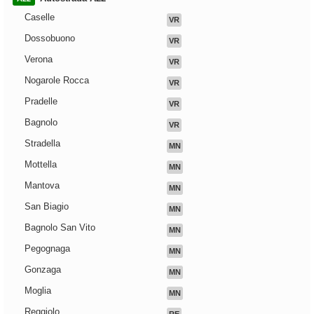
Caselle
VR
Dossobuono
VR
Verona
VR
Nogarole Rocca
VR
Pradelle
VR
Bagnolo
VR
Stradella
MN
Mottella
MN
Mantova
MN
San Biagio
MN
Bagnolo San Vito
MN
Pegognaga
MN
Gonzaga
MN
Moglia
MN
Reggiolo