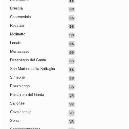
BS
Brescia
BS
Castenedolo
BS
Rezzato
BS
Molinetto
BS
Lonato
BS
Menasasso
BS
Desenzano del Garda
BS
San Martino della Battaglia
BS
Sirmione
BS
Pozzolengo
BS
Peschiera del Garda
VR
Salionze
VR
Cavalcaselle
VR
Sona
VR