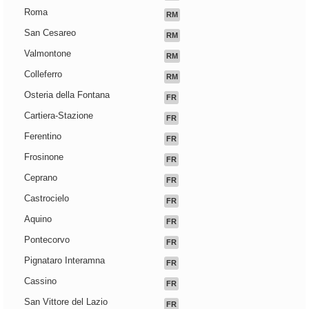
Roma
RM
San Cesareo
RM
Valmontone
RM
Colleferro
RM
Osteria della Fontana
FR
Cartiera-Stazione
FR
Ferentino
FR
Frosinone
FR
Ceprano
FR
Castrocielo
FR
Aquino
FR
Pontecorvo
FR
Pignataro Interamna
FR
Cassino
FR
San Vittore del Lazio
FR