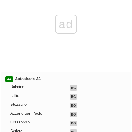
ad
Autostrada A4
A4
Dalmine
BG
Lallio
BG
Stezzano
BG
Azzano San Paolo
BG
Grassobbio
BG
Seriate