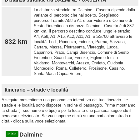
La distanza stradale tra Dalmine - Caserta dipende dalla
variante di percorso che hai scelto. Scegliendo il
percorso Tramite A58 e A1 e per Fidenza e Comune di
Sesto Fiorentino la distanza Dalmine - Caserta è di 832
km km. Il percorso descritto conduce lungo le strade:
A4, A58, A1, A15, A12, A11, A1, e SS700 attraverso le
832 km
località: Lodi, Piacenza, Fidenza, Parma, Sarzana,
Carrara, Massa, Pietrasanta, Viareggio, Lucca,
Capannori, Prato, Campi Bisenzio, Comune di Sesto
Fiorentino, Scandicci, Firenze, Figline e Incisa
Valdarno, Montevarchi, Arezzo, Orvieto, Guidonia
Montecelio, Roma, Colleferro, Frosinone, Cassino,
Santa Maria Capua Vetere,
Itinerario – strade e località
A seguire presentiamo una panoramica interattiva del tuo itinerario. Le
strade e le località sono disposte in ordine di passaggio. Prima mostriamo
la strada (il suo numero e tipo) e poi le località che passerai seguendo il
percorso selezionato. Se vuoi saperne di più su una particolare strada o
città - clicca sulla voce selezionata.
Dalmine
Inizio