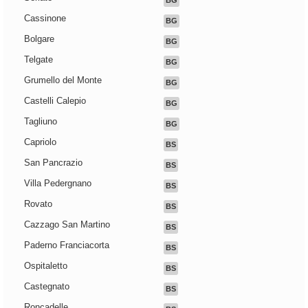
BG
Cassinone
BG
Bolgare
BG
Telgate
BG
Grumello del Monte
BG
Castelli Calepio
BG
Tagliuno
BG
Capriolo
BS
San Pancrazio
BS
Villa Pedergnano
BS
Rovato
BS
Cazzago San Martino
BS
Paderno Franciacorta
BS
Ospitaletto
BS
Castegnato
BS
Roncadelle