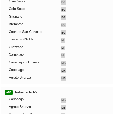
Osio Sopra
BG
Osio Sotto
BG
Grignano
BG
Brembate
BG
Capriate San Gervasio
BG
Trezzo sull'Adda
MI
Grezzago
MI
Cambiago
MI
Cavenago di Brianza
MB
Caponago
MB
Agrate Brianza
MB
Autostrada A58
A58
Caponago
MB
Agrate Brianza
MB