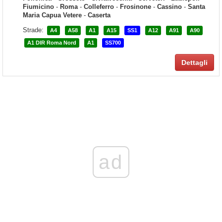
Fiumicino
-
Roma
-
Colleferro
-
Frosinone
-
Cassino
-
Santa
Maria Capua Vetere
-
Caserta
Strade:
A4
A58
A1
A15
SS1
A12
A91
A90
A1 DIR Roma Nord
A1
SS700
Dettagli
ad