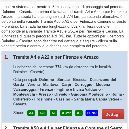
Il nostro sistema ha trovato le 3 migliori varianti di passaggio sul percorso
Dalmine – Caserta. La prima è la variante Tramite A4 e A22 e per Firenze e
Arezzo - la strada ha una lunghezza di 774 km. La seconda alternativa è il
percorso nella variante Tramite A58 e A1 e per Fidenza e Comune di Sesto
Fiorentino. La strada ha una lunghezza di 832 km. Terza opzione
corrisponde alla variante Tramite A15 e SS1 e per Piacenza e Cecina. La
lunghezza di questo percorso è di 841 km. Tutte le opzioni per il percorso
Dalmine – Caserta sono descritte nel dettaglio a seguire - clicca sulla
variante scelta e controlla la descrizione completa del percorso.
1.
Tramite A4 e A22 e per Firenze e Arezzo
Lunghezza del percorso:
774 km
(la distanza tra le località
Dalmine - Caserta)
Città principali:
Dalmine
-
Seriate
-
Brescia
-
Desenzano del
Garda
-
Verona
-
Mantova
-
Carpi
-
Correggio
-
Modena
-
Valsamoggia
-
Firenze
-
Figline e Incisa Valdarno
-
Montevarchi
-
Arezzo
-
Orvieto
-
Guidonia Montecelio
-
Roma
-
Colleferro
-
Frosinone
-
Cassino
-
Santa Maria Capua Vetere
-
Caserta
Strade:
A4
A22
A1
A1var
A1
SS700
Dettagli
2.
Tramite A58 e A1 e per Fidenza e Comune di Sesto