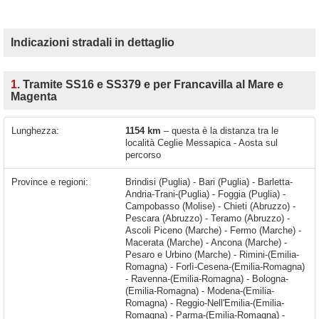
Indicazioni stradali in dettaglio
1.
Tramite SS16 e SS379 e per Francavilla al Mare e
Magenta
Lunghezza:
1154 km
– questa è la distanza tra le
località Ceglie Messapica - Aosta sul
percorso
Province e regioni:
Brindisi (Puglia) - Bari (Puglia) - Barletta-
Andria-Trani-(Puglia) - Foggia (Puglia) -
Campobasso (Molise) - Chieti (Abruzzo) -
Pescara (Abruzzo) - Teramo (Abruzzo) -
Ascoli Piceno (Marche) - Fermo (Marche) -
Macerata (Marche) - Ancona (Marche) -
Pesaro e Urbino (Marche) - Rimini-(Emilia-
Romagna) - Forlì-Cesena-(Emilia-Romagna)
- Ravenna-(Emilia-Romagna) - Bologna-
(Emilia-Romagna) - Modena-(Emilia-
Romagna) - Reggio-Nell'Emilia-(Emilia-
Romagna) - Parma-(Emilia-Romagna) -