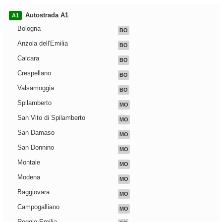
Autostrada A1
A1
Bologna
BO
Anzola dell'Emilia
BO
Calcara
BO
Crespellano
BO
Valsamoggia
BO
Spilamberto
MO
San Vito di Spilamberto
MO
San Damaso
MO
San Donnino
MO
Montale
MO
Modena
MO
Baggiovara
MO
Campogalliano
MO
Reggio Emilia