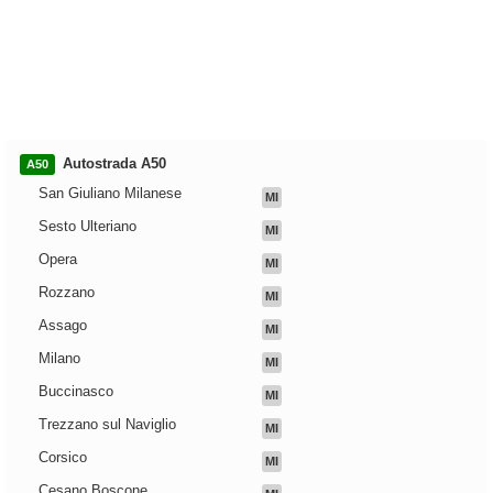
Autostrada A50
A50
San Giuliano Milanese
MI
Sesto Ulteriano
MI
Opera
MI
Rozzano
MI
Assago
MI
Milano
MI
Buccinasco
MI
Trezzano sul Naviglio
MI
Corsico
MI
Cesano Boscone