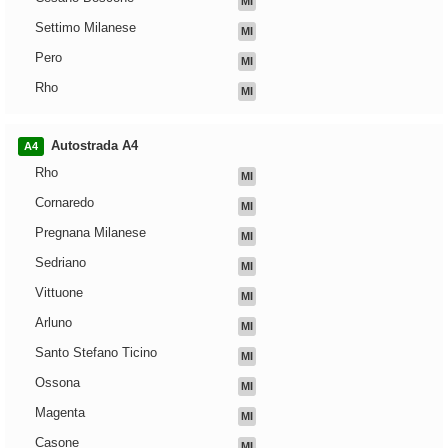
MI
Settimo Milanese
MI
Pero
MI
Rho
MI
Autostrada A4
A4
Rho
MI
Cornaredo
MI
Pregnana Milanese
MI
Sedriano
MI
Vittuone
MI
Arluno
MI
Santo Stefano Ticino
MI
Ossona
MI
Magenta
MI
Casone
MI