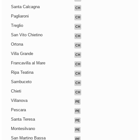
Santa Calcagna
CH
Pagliaroni
CH
Treglio
CH
San Vito Chietino
CH
Ortona
CH
Villa Grande
CH
Francavilla al Mare
CH
Ripa Teatina
CH
Sambuceto
CH
Chieti
CH
Villanova
PE
Pescara
PE
Santa Teresa
PE
Montesilvano
PE
San Martino Bassa
PE