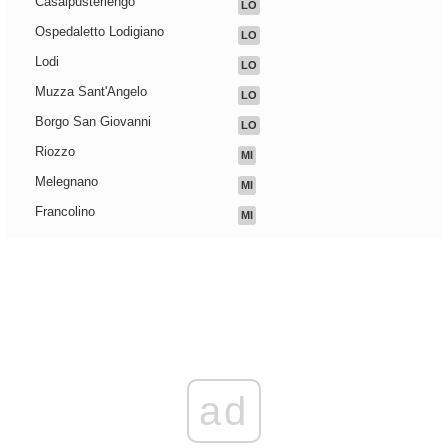
Casalpusterlengo
LO
Ospedaletto Lodigiano
LO
Lodi
LO
Muzza Sant'Angelo
LO
Borgo San Giovanni
LO
Riozzo
MI
Melegnano
MI
Francolino
MI
ad