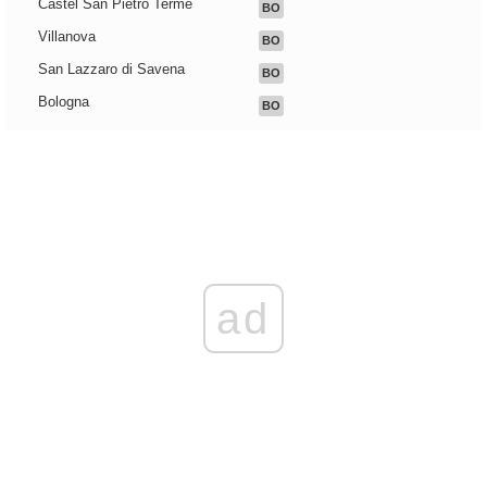
Castel San Pietro Terme
BO
Villanova
BO
San Lazzaro di Savena
BO
Bologna
BO
ad