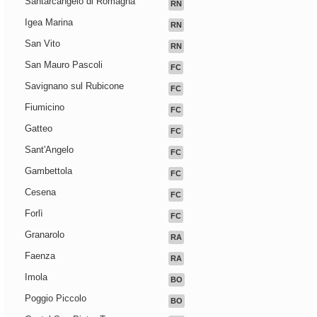
Santarcangelo di Romagna
RN
Igea Marina
RN
San Vito
RN
San Mauro Pascoli
FC
Savignano sul Rubicone
FC
Fiumicino
FC
Gatteo
FC
Sant'Angelo
FC
Gambettola
FC
Cesena
FC
Forlì
FC
Granarolo
RA
Faenza
RA
Imola
BO
Poggio Piccolo
BO