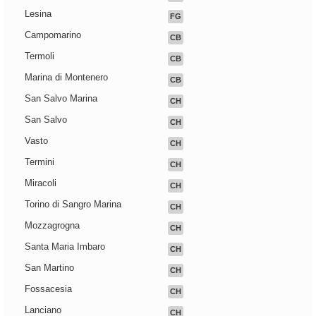
Lesina
FG
Campomarino
CB
Termoli
CB
Marina di Montenero
CB
San Salvo Marina
CH
San Salvo
CH
Vasto
CH
Termini
CH
Miracoli
CH
Torino di Sangro Marina
CH
Mozzagrogna
CH
Santa Maria Imbaro
CH
San Martino
CH
Fossacesia
CH
Lanciano
CH