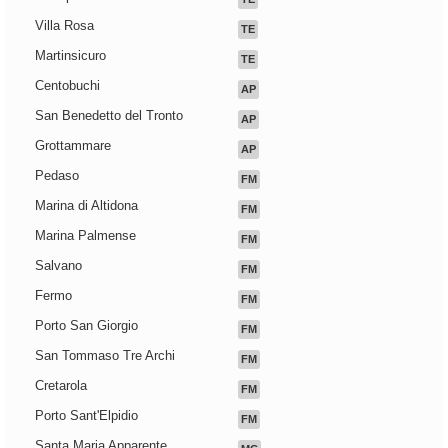
Villa Rosa
TE
Martinsicuro
TE
Centobuchi
AP
San Benedetto del Tronto
AP
Grottammare
AP
Pedaso
FM
Marina di Altidona
FM
Marina Palmense
FM
Salvano
FM
Fermo
FM
Porto San Giorgio
FM
San Tommaso Tre Archi
FM
Cretarola
FM
Porto Sant'Elpidio
FM
Santa Maria Apparente