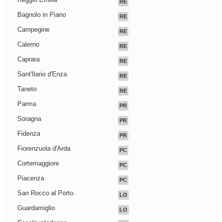
RE
Bagnolo in Piano
RE
Campegine
RE
Calerno
RE
Caprara
RE
Sant'Ilario d'Enza
RE
Taneto
RE
Parma
PR
Soragna
PR
Fidenza
PR
Fiorenzuola d'Arda
PC
Cortemaggiore
PC
Piacenza
PC
San Rocco al Porto
LO
Guardamiglio
LO