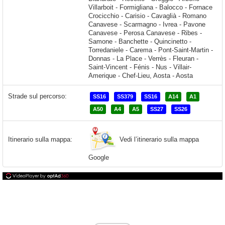
Strade sul percorso:
SS16
SS379
SS16
A14
A1
A50
A4
A5
SS27
SS26
Vedi l’itinerario sulla mappa
Itinerario sulla mappa:
Google