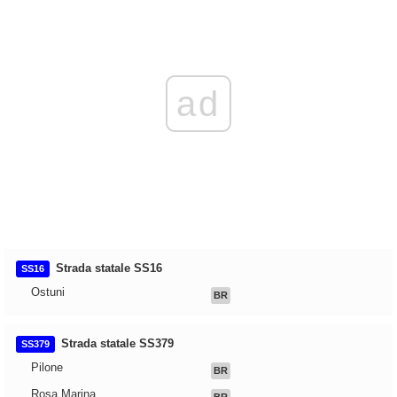
ad
Strada statale SS16
SS16
Ostuni
BR
Strada statale SS379
SS379
Pilone
BR
Rosa Marina