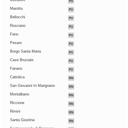
PU
Marotta
PU
Bellocchi
PU
Rosciano
PU
Fano
PU
Pesaro
PU
Borgo Santa Maria
PU
Case Bruciate
PU
Fanano
PU
Cattolica
RN
San Giovanni In Marignano
RN
Montalbano
RN
Riccione
RN
Rimini
RN
Santa Giustina
RN