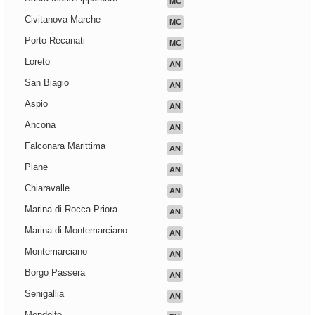
MC
Civitanova Marche
MC
Porto Recanati
MC
Loreto
AN
San Biagio
AN
Aspio
AN
Ancona
AN
Falconara Marittima
AN
Piane
AN
Chiaravalle
AN
Marina di Rocca Priora
AN
Marina di Montemarciano
AN
Montemarciano
AN
Borgo Passera
AN
Senigallia
AN
Mondolfo