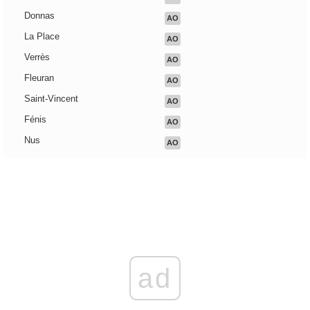
Donnas
AO
La Place
AO
Verrès
AO
Fleuran
AO
Saint-Vincent
AO
Fénis
AO
Nus
AO
ad