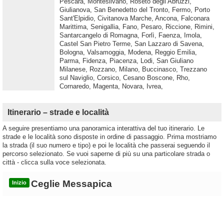
Pescara, Montesilvano, Roseto degli Abruzzi,
Giulianova, San Benedetto del Tronto, Fermo, Porto
Sant'Elpidio, Civitanova Marche, Ancona, Falconara
Marittima, Senigallia, Fano, Pesaro, Riccione, Rimini,
Santarcangelo di Romagna, Forlì, Faenza, Imola,
Castel San Pietro Terme, San Lazzaro di Savena,
Bologna, Valsamoggia, Modena, Reggio Emilia,
Parma, Fidenza, Piacenza, Lodi, San Giuliano
Milanese, Rozzano, Milano, Buccinasco, Trezzano
sul Naviglio, Corsico, Cesano Boscone, Rho,
Cornaredo, Magenta, Novara, Ivrea,
Itinerario – strade e località
A seguire presentiamo una panoramica interattiva del tuo itinerario. Le
strade e le località sono disposte in ordine di passaggio. Prima mostriamo
la strada (il suo numero e tipo) e poi le località che passerai seguendo il
percorso selezionato. Se vuoi saperne di più su una particolare strada o
città - clicca sulla voce selezionata.
Ceglie Messapica
Inizio