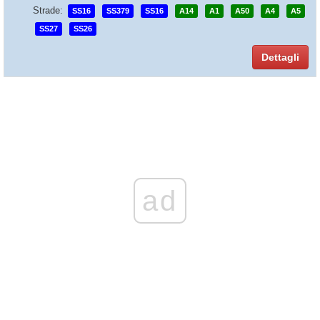
Strade:
SS16
SS379
SS16
A14
A1
A50
A4
A5
SS27
SS26
Dettagli
ad