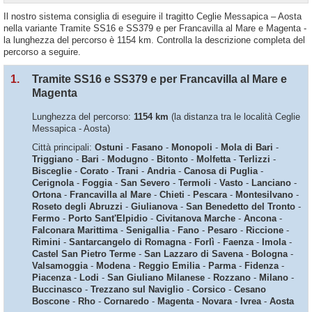
Il nostro sistema consiglia di eseguire il tragitto Ceglie Messapica – Aosta
nella variante Tramite SS16 e SS379 e per Francavilla al Mare e Magenta -
la lunghezza del percorso è 1154 km. Controlla la descrizione completa del
percorso a seguire.
1.
Tramite SS16 e SS379 e per Francavilla al Mare e
Magenta
Lunghezza del percorso:
1154 km
(la distanza tra le località Ceglie
Messapica - Aosta)
Città principali:
Ostuni
-
Fasano
-
Monopoli
-
Mola di Bari
-
Triggiano
-
Bari
-
Modugno
-
Bitonto
-
Molfetta
-
Terlizzi
-
Bisceglie
-
Corato
-
Trani
-
Andria
-
Canosa di Puglia
-
Cerignola
-
Foggia
-
San Severo
-
Termoli
-
Vasto
-
Lanciano
-
Ortona
-
Francavilla al Mare
-
Chieti
-
Pescara
-
Montesilvano
-
Roseto degli Abruzzi
-
Giulianova
-
San Benedetto del Tronto
-
Fermo
-
Porto Sant'Elpidio
-
Civitanova Marche
-
Ancona
-
Falconara Marittima
-
Senigallia
-
Fano
-
Pesaro
-
Riccione
-
Rimini
-
Santarcangelo di Romagna
-
Forlì
-
Faenza
-
Imola
-
Castel San Pietro Terme
-
San Lazzaro di Savena
-
Bologna
-
Valsamoggia
-
Modena
-
Reggio Emilia
-
Parma
-
Fidenza
-
Piacenza
-
Lodi
-
San Giuliano Milanese
-
Rozzano
-
Milano
-
Buccinasco
-
Trezzano sul Naviglio
-
Corsico
-
Cesano
Boscone
-
Rho
-
Cornaredo
-
Magenta
-
Novara
-
Ivrea
-
Aosta