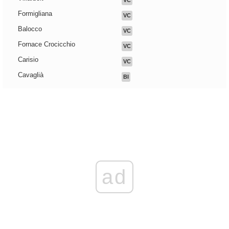
VC
Formigliana
VC
Balocco
VC
Fornace Crocicchio
VC
Carisio
VC
Cavaglià
BI
ad