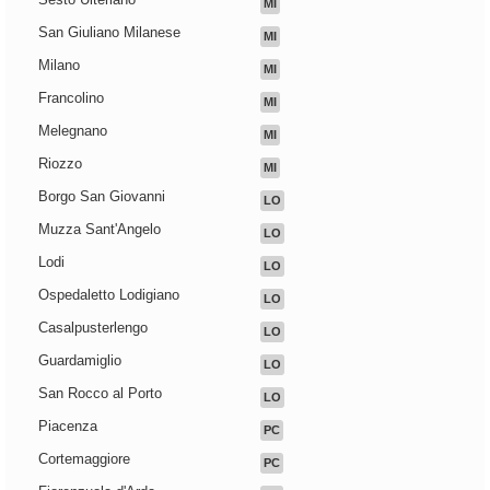
MI
San Giuliano Milanese
MI
Milano
MI
Francolino
MI
Melegnano
MI
Riozzo
MI
Borgo San Giovanni
LO
Muzza Sant'Angelo
LO
Lodi
LO
Ospedaletto Lodigiano
LO
Casalpusterlengo
LO
Guardamiglio
LO
San Rocco al Porto
LO
Piacenza
PC
Cortemaggiore
PC