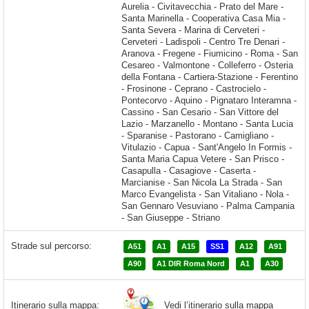
Strade sul percorso:
A51
A1
A15
SS1
A12
A91
A90
A1 DIR Roma Nord
A1
A30
Vedi l’itinerario sulla mappa
Itinerario sulla mappa: