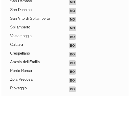
San Damaso
MO
San Donnino
MO
San Vito di Spilamberto
MO
Spilamberto
MO
Valsamoggia
BO
Calcara
BO
Crespellano
BO
Anzola dell'Emilia
BO
Ponte Ronca
BO
Zola Predosa
BO
Rioveggio
BO