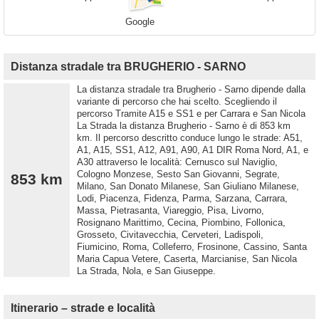
Google
Distanza stradale tra BRUGHERIO - SARNO
La distanza stradale tra Brugherio - Sarno dipende dalla
variante di percorso che hai scelto. Scegliendo il
percorso Tramite A15 e SS1 e per Carrara e San Nicola
La Strada la distanza Brugherio - Sarno è di 853 km
km. Il percorso descritto conduce lungo le strade: A51,
A1, A15, SS1, A12, A91, A90, A1 DIR Roma Nord, A1, e
A30 attraverso le località: Cernusco sul Naviglio,
Cologno Monzese, Sesto San Giovanni, Segrate,
853 km
Milano, San Donato Milanese, San Giuliano Milanese,
Lodi, Piacenza, Fidenza, Parma, Sarzana, Carrara,
Massa, Pietrasanta, Viareggio, Pisa, Livorno,
Rosignano Marittimo, Cecina, Piombino, Follonica,
Grosseto, Civitavecchia, Cerveteri, Ladispoli,
Fiumicino, Roma, Colleferro, Frosinone, Cassino, Santa
Maria Capua Vetere, Caserta, Marcianise, San Nicola
La Strada, Nola, e San Giuseppe.
Itinerario – strade e località