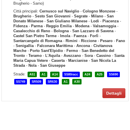
Brugherio - Sarno)
Città principali:
Cernusco sul Naviglio
-
Cologno Monzese
-
Brugherio
-
Sesto San Giovanni
-
Segrate
-
Milano
-
San
Donato Milanese
-
San Giuliano Milanese
-
Lodi
-
Piacenza
-
Fidenza
-
Parma
-
Reggio Emilia
-
Modena
-
Valsamoggia
-
Casalecchio di Reno
-
Bologna
-
San Lazzaro di Savena
-
Castel San Pietro Terme
-
Imola
-
Faenza
-
Forlì
-
Santarcangelo di Romagna
-
Rimini
-
Riccione
-
Pesaro
-
Fano
-
Senigallia
-
Falconara Marittima
-
Ancona
-
Civitanova
Marche
-
Porto Sant'Elpidio
-
Fermo
-
San Benedetto del
Tronto
-
Teramo
-
L'Aquila
-
Avezzano
-
Sora
-
Cassino
-
Santa
Maria Capua Vetere
-
Caserta
-
Marcianise
-
San Nicola La
Strada
-
Nola
-
San Giuseppe
Strade:
A51
A1
A14
SS80racc
A24
A25
SS690
SS749
SR509
SR630
A1
A30
Dettagli