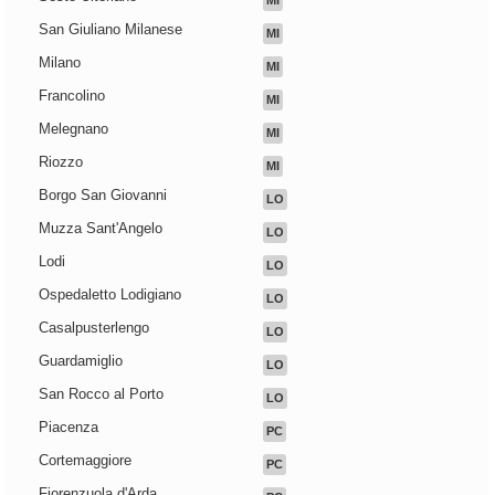
MI
San Giuliano Milanese
MI
Milano
MI
Francolino
MI
Melegnano
MI
Riozzo
MI
Borgo San Giovanni
LO
Muzza Sant'Angelo
LO
Lodi
LO
Ospedaletto Lodigiano
LO
Casalpusterlengo
LO
Guardamiglio
LO
San Rocco al Porto
LO
Piacenza
PC
Cortemaggiore
PC
Fiorenzuola d'Arda