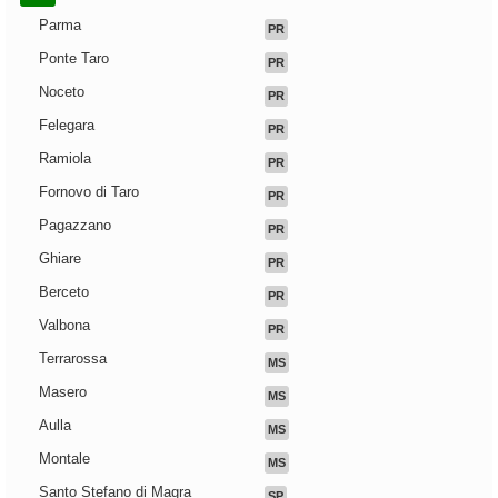
Parma
PR
Ponte Taro
PR
Noceto
PR
Felegara
PR
Ramiola
PR
Fornovo di Taro
PR
Pagazzano
PR
Ghiare
PR
Berceto
PR
Valbona
PR
Terrarossa
MS
Masero
MS
Aulla
MS
Montale
MS
Santo Stefano di Magra
SP