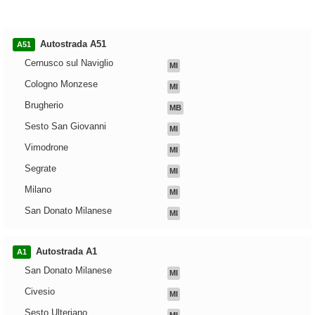
Autostrada A51
A51
Cernusco sul Naviglio
MI
Cologno Monzese
MI
Brugherio
MB
Sesto San Giovanni
MI
Vimodrone
MI
Segrate
MI
Milano
MI
San Donato Milanese
MI
Autostrada A1
A1
San Donato Milanese
MI
Civesio
MI
Sesto Ulteriano