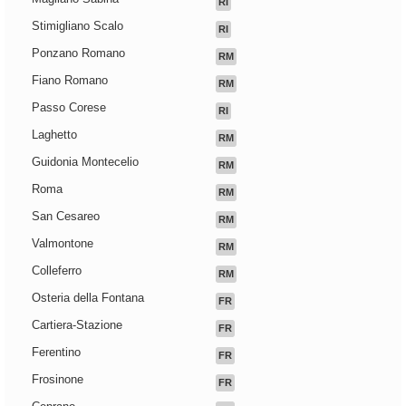
RI
Stimigliano Scalo
RI
Ponzano Romano
RM
Fiano Romano
RM
Passo Corese
RI
Laghetto
RM
Guidonia Montecelio
RM
Roma
RM
San Cesareo
RM
Valmontone
RM
Colleferro
RM
Osteria della Fontana
FR
Cartiera-Stazione
FR
Ferentino
FR
Frosinone
FR