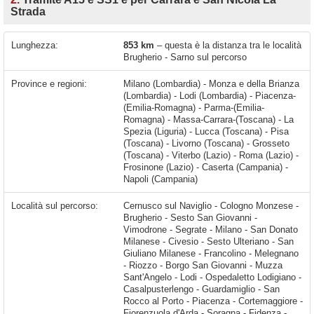
Strada
Lunghezza:
853 km
– questa è la distanza tra le località
Brugherio - Sarno sul percorso
Province e regioni:
Milano (Lombardia) - Monza e della Brianza
(Lombardia) - Lodi (Lombardia) - Piacenza-
(Emilia-Romagna) - Parma-(Emilia-
Romagna) - Massa-Carrara-(Toscana) - La
Spezia (Liguria) - Lucca (Toscana) - Pisa
(Toscana) - Livorno (Toscana) - Grosseto
(Toscana) - Viterbo (Lazio) - Roma (Lazio) -
Frosinone (Lazio) - Caserta (Campania) -
Napoli (Campania)
Località sul percorso:
Cernusco sul Naviglio - Cologno Monzese - Brugherio - Sesto San Giovanni - Vimodrone - Segrate - Milano - San Donato Milanese - Civesio - Sesto Ulteriano - San Giuliano Milanese - Francolino - Melegnano - Riozzo - Borgo San Giovanni - Muzza Sant'Angelo - Lodi - Ospedaletto Lodigiano - Casalpusterlengo - Guardamiglio - San Rocco al Porto - Piacenza - Cortemaggiore - Fiorenzuola d'Arda - Soragna - Fidenza - Parma - Ponte Taro - Noceto - Felegara - Ramiola - Fornovo di Taro - Pagazzano - Ghiare - Berceto - Valbona - Terrarossa -