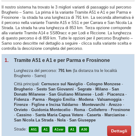
Il nostro sistema ha trovato le 3 migliori varianti di passaggio sul percorso
Brugherio – Sarno. La prima è la variante Tramite A51 e A1 e per Parma e
Frosinone - la strada ha una lunghezza di 791 km. La seconda alternativa è
il percorso nella variante Tramite A15 e SS1 e per Carrara e San Nicola La
Strada. La strada ha una lunghezza di 853 km. Terza opzione corrisponde
alla variante Tramite A14 e SS80racc e per Lodi e Riccione. La lunghezza
di questo percorso è di 859 km. Tutte le opzioni per il percorso Brugherio –
Sarno sono descritte nel dettaglio a seguire - clicca sulla variante scelta e
controlla la descrizione completa del percorso.
1.
Tramite A51 e A1 e per Parma e Frosinone
Lunghezza del percorso:
791 km
(la distanza tra le località
Brugherio - Sarno)
Città principali:
Cernusco sul Naviglio
-
Cologno Monzese
-
Brugherio
-
Sesto San Giovanni
-
Segrate
-
Milano
-
San
Donato Milanese
-
San Giuliano Milanese
-
Lodi
-
Piacenza
-
Fidenza
-
Parma
-
Reggio Emilia
-
Modena
-
Valsamoggia
-
Firenze
-
Figline e Incisa Valdarno
-
Montevarchi
-
Arezzo
-
Orvieto
-
Guidonia Montecelio
-
Roma
-
Colleferro
-
Frosinone
-
Cassino
-
Santa Maria Capua Vetere
-
Caserta
-
Marcianise
-
San Nicola La Strada
-
Nola
-
San Giuseppe
Strade:
A51
A1
A1var
A1
A30
Dettagli