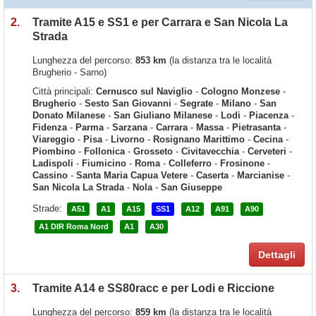
2.
Tramite A15 e SS1 e per Carrara e San Nicola La
Strada
Lunghezza del percorso:
853 km
(la distanza tra le località
Brugherio - Sarno)
Città principali:
Cernusco sul Naviglio
-
Cologno Monzese
-
Brugherio
-
Sesto San Giovanni
-
Segrate
-
Milano
-
San
Donato Milanese
-
San Giuliano Milanese
-
Lodi
-
Piacenza
-
Fidenza
-
Parma
-
Sarzana
-
Carrara
-
Massa
-
Pietrasanta
-
Viareggio
-
Pisa
-
Livorno
-
Rosignano Marittimo
-
Cecina
-
Piombino
-
Follonica
-
Grosseto
-
Civitavecchia
-
Cerveteri
-
Ladispoli
-
Fiumicino
-
Roma
-
Colleferro
-
Frosinone
-
Cassino
-
Santa Maria Capua Vetere
-
Caserta
-
Marcianise
-
San Nicola La Strada
-
Nola
-
San Giuseppe
Strade:
A51
A1
A15
SS1
A12
A91
A90
A1 DIR Roma Nord
A1
A30
Dettagli
3.
Tramite A14 e SS80racc e per Lodi e Riccione
Lunghezza del percorso:
859 km
(la distanza tra le località