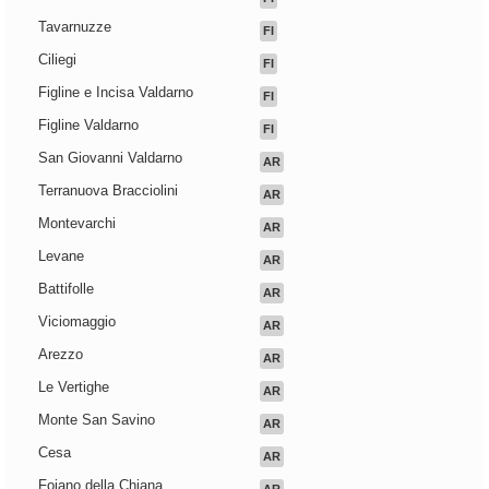
Tavarnuzze
FI
Ciliegi
FI
Figline e Incisa Valdarno
FI
Figline Valdarno
FI
San Giovanni Valdarno
AR
Terranuova Bracciolini
AR
Montevarchi
AR
Levane
AR
Battifolle
AR
Viciomaggio
AR
Arezzo
AR
Le Vertighe
AR
Monte San Savino
AR
Cesa
AR
Foiano della Chiana