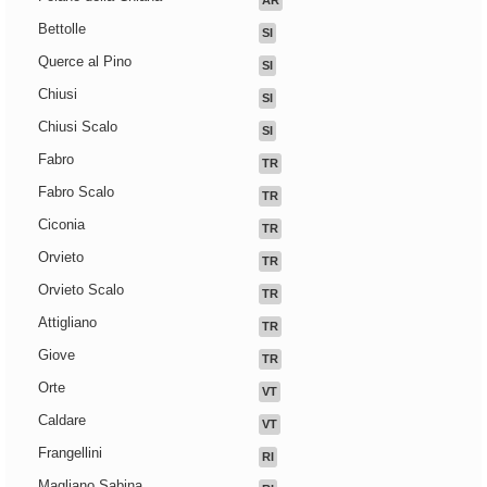
AR
Bettolle
SI
Querce al Pino
SI
Chiusi
SI
Chiusi Scalo
SI
Fabro
TR
Fabro Scalo
TR
Ciconia
TR
Orvieto
TR
Orvieto Scalo
TR
Attigliano
TR
Giove
TR
Orte
VT
Caldare
VT
Frangellini
RI
Magliano Sabina