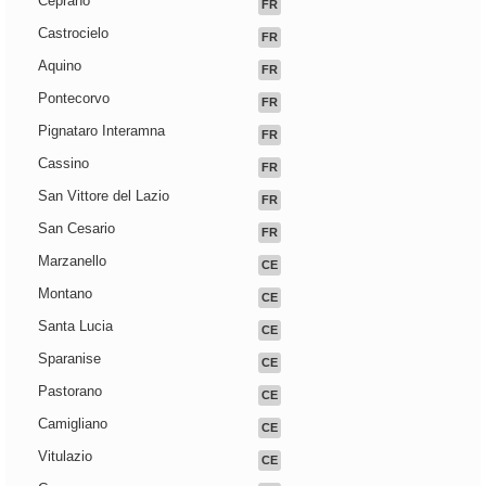
Ceprano
FR
Castrocielo
FR
Aquino
FR
Pontecorvo
FR
Pignataro Interamna
FR
Cassino
FR
San Vittore del Lazio
FR
San Cesario
FR
Marzanello
CE
Montano
CE
Santa Lucia
CE
Sparanise
CE
Pastorano
CE
Camigliano
CE
Vitulazio
CE