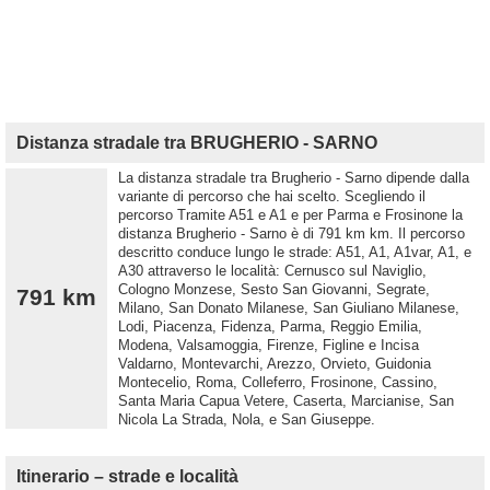
Distanza stradale tra BRUGHERIO - SARNO
La distanza stradale tra Brugherio - Sarno dipende dalla
variante di percorso che hai scelto. Scegliendo il
percorso Tramite A51 e A1 e per Parma e Frosinone la
distanza Brugherio - Sarno è di 791 km km. Il percorso
descritto conduce lungo le strade: A51, A1, A1var, A1, e
A30 attraverso le località: Cernusco sul Naviglio,
Cologno Monzese, Sesto San Giovanni, Segrate,
791 km
Milano, San Donato Milanese, San Giuliano Milanese,
Lodi, Piacenza, Fidenza, Parma, Reggio Emilia,
Modena, Valsamoggia, Firenze, Figline e Incisa
Valdarno, Montevarchi, Arezzo, Orvieto, Guidonia
Montecelio, Roma, Colleferro, Frosinone, Cassino,
Santa Maria Capua Vetere, Caserta, Marcianise, San
Nicola La Strada, Nola, e San Giuseppe.
Itinerario – strade e località