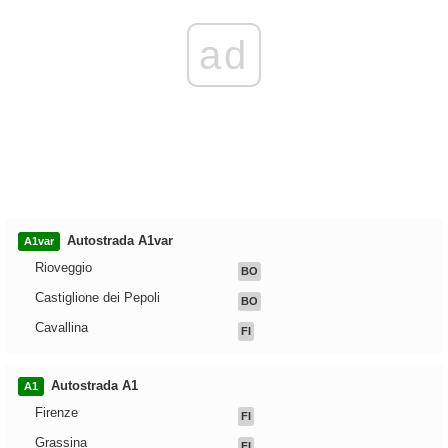
ad
Autostrada A1var
A1var
Rioveggio
BO
Castiglione dei Pepoli
BO
Cavallina
FI
Autostrada A1
A1
Firenze
FI
Grassina
FI