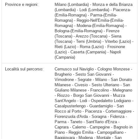
Province e regioni:
Milano (Lombardia) - Monza e della Brianza
(Lombardia) - Lodi (Lombardia) - Piacenza-
(Emilia-Romagna) - Parma-(Emilia-
Romagna) - Reggio-Nell'Emilia-(Emilia-
Romagna) - Modena-(Emilia-Romagna) -
Bologna-(Emilia-Romagna) - Firenze
(Toscana) - Arezzo (Toscana) - Siena
(Toscana) - Terni (Umbria) - Viterbo (Lazio) -
Rieti (Lazio) - Roma (Lazio) - Frosinone
(Lazio) - Caserta (Campania) - Napoli
(Campania)
Località sul percorso:
Cernusco sul Naviglio - Cologno Monzese - Brugherio - Sesto San Giovanni - Vimodrone - Segrate - Milano - San Donato Milanese - Civesio - Sesto Ulteriano - San Giuliano Milanese - Francolino - Melegnano - Riozzo - Borgo San Giovanni - Muzza Sant'Angelo - Lodi - Ospedaletto Lodigiano - Casalpusterlengo - Guardamiglio - San Rocco al Porto - Piacenza - Cortemaggiore - Fiorenzuola d'Arda - Soragna - Fidenza - Parma - Taneto - Sant'Ilario d'Enza - Caprara - Calerno - Campegine - Bagnolo in Piano - Reggio Emilia - Campogalliano - Baggiovara - Modena -