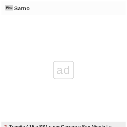
Sarno
Fine
ad
2.
Tramite A15 e SS1 e per Carrara e San Nicola La