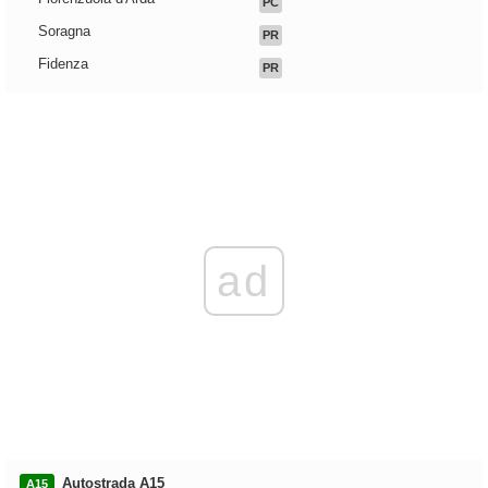
PC
Soragna
PR
Fidenza
PR
ad
Autostrada A15
A15