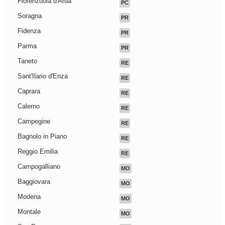
Fiorenzuola d'Arda
PC
Soragna
PR
Fidenza
PR
Parma
PR
Taneto
RE
Sant'Ilario d'Enza
RE
Caprara
RE
Calerno
RE
Campegine
RE
Bagnolo in Piano
RE
Reggio Emilia
RE
Campogalliano
MO
Baggiovara
MO
Modena
MO
Montale
MO