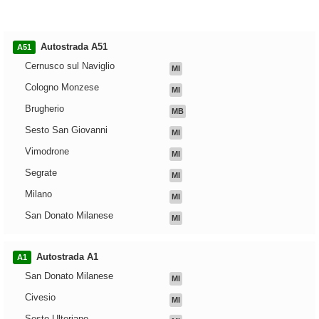
Autostrada A51
A51
Cernusco sul Naviglio
MI
Cologno Monzese
MI
Brugherio
MB
Sesto San Giovanni
MI
Vimodrone
MI
Segrate
MI
Milano
MI
San Donato Milanese
MI
Autostrada A1
A1
San Donato Milanese
MI
Civesio
MI
Sesto Ulteriano