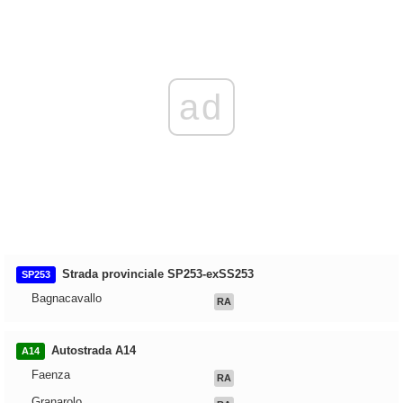
ad
Strada provinciale SP253-exSS253
SP253
Bagnacavallo
RA
Autostrada A14
A14
Faenza
RA
Granarolo