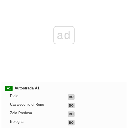
ad
Autostrada A1
A1
Riale
BO
Casalecchio di Reno
BO
Zola Predosa
BO
Bologna
BO