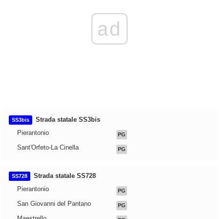
ad
Strada statale SS3bis
SS3bis
Pierantonio
PG
Sant'Orfeto-La Cinella
PG
Strada statale SS728
SS728
Pierantonio
PG
San Giovanni del Pantano
PG
Maestrello