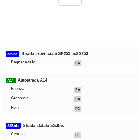
Strada provinciale SP253-exSS253
SP253
Bagnacavallo
RA
Autostrada A14
A14
Faenza
RA
Granarolo
RA
Forlì
FC
Strada statale SS3bis
SS3bis
Cesena
FC