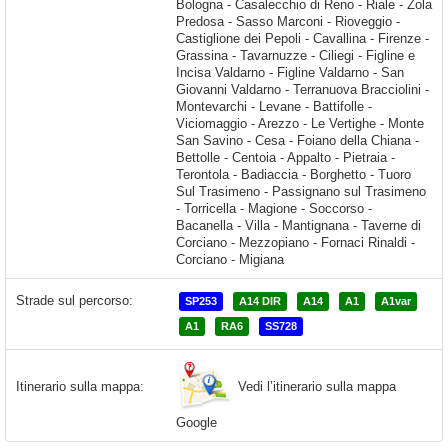
Strade sul percorso:
SP253
A14 DIR
A14
A1
A1var
A1
RA6
SS728
Vedi l’itinerario sulla mappa
Itinerario sulla mappa:
Google