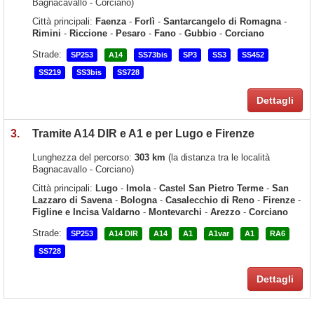
Bagnacavallo - Corciano)
Città principali:
Faenza
-
Forlì
-
Santarcangelo di Romagna
-
Rimini
-
Riccione
-
Pesaro
-
Fano
-
Gubbio
-
Corciano
Strade:
SP253
A14
SS73bis
SP3
SS3
SS452
SS219
SS3bis
SS728
Dettagli
3.
Tramite A14 DIR e A1 e per Lugo e Firenze
Lunghezza del percorso:
303 km
(la distanza tra le località
Bagnacavallo - Corciano)
Città principali:
Lugo
-
Imola
-
Castel San Pietro Terme
-
San
Lazzaro di Savena
-
Bologna
-
Casalecchio di Reno
-
Firenze
-
Figline e Incisa Valdarno
-
Montevarchi
-
Arezzo
-
Corciano
Strade:
SP253
A14 DIR
A14
A1
A1var
A1
RA6
SS728
Dettagli