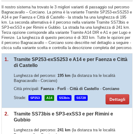
Il nostro sistema ha trovato le 3 migliori varianti di passaggio sul percorso
Bagnacavallo – Corciano. La prima è la variante Tramite SP253-exSS253 e
A14 e per Faenza e Città di Castello - la strada ha una lunghezza di 195
km. La seconda alternativa è il percorso nella variante Tramite SS73bis e
SP3-exSS3 e per Rimini e Gubbio. La strada ha una lunghezza di 241 km.
Terza opzione corrisponde alla variante Tramite A14 DIR e A1 e per Lugo e
Firenze. La lunghezza di questo percorso è di 303 km. Tutte le opzioni per
il percorso Bagnacavallo – Corciano sono descritte nel dettaglio a seguire -
clicca sulla variante scelta e controlla la descrizione completa del percorso.
1.
Tramite SP253-exSS253 e A14 e per Faenza e Città
di Castello
Lunghezza del percorso:
195 km
(la distanza tra le località
Bagnacavallo - Corciano)
Città principali:
Faenza
-
Forlì
-
Città di Castello
-
Corciano
Strade:
SP253
A14
SS3bis
SS728
Dettagli
2.
Tramite SS73bis e SP3-exSS3 e per Rimini e
Gubbio
Lunghezza del percorso:
241 km
(la distanza tra le località