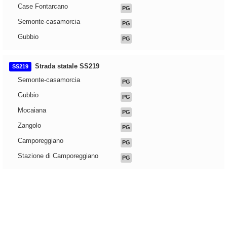
Case Fontarcano
PG
Semonte-casamorcia
PG
Gubbio
PG
Strada statale SS219
SS219
Semonte-casamorcia
PG
Gubbio
PG
Mocaiana
PG
Zangolo
PG
Camporeggiano
PG
Stazione di Camporeggiano
PG