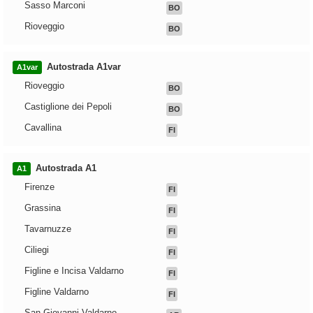
Sasso Marconi
BO
Rioveggio
BO
Autostrada A1var
A1var
Rioveggio
BO
Castiglione dei Pepoli
BO
Cavallina
FI
Autostrada A1
A1
Firenze
FI
Grassina
FI
Tavarnuzze
FI
Ciliegi
FI
Figline e Incisa Valdarno
FI
Figline Valdarno
FI
San Giovanni Valdarno