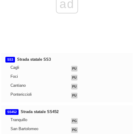
ad
Strada statale SS3
SS3
Cagli
PU
Foci
PU
Cantiano
PU
Pontericcioli
PU
Strada statale SS452
SS452
Tranquillo
PG
San Bartolomeo
PG