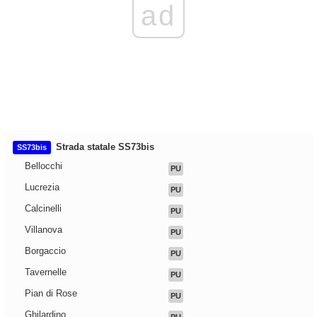
ad
Strada statale SS73bis
SS73bis
Bellocchi
PU
Lucrezia
PU
Calcinelli
PU
Villanova
PU
Borgaccio
PU
Tavernelle
PU
Pian di Rose
PU
Ghilardino