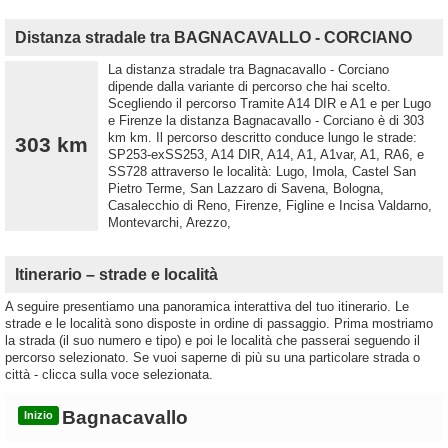
Distanza stradale tra BAGNACAVALLO - CORCIANO
La distanza stradale tra Bagnacavallo - Corciano
dipende dalla variante di percorso che hai scelto.
Scegliendo il percorso Tramite A14 DIR e A1 e per Lugo
e Firenze la distanza Bagnacavallo - Corciano è di 303
km km. Il percorso descritto conduce lungo le strade:
303 km
SP253-exSS253, A14 DIR, A14, A1, A1var, A1, RA6, e
SS728 attraverso le località: Lugo, Imola, Castel San
Pietro Terme, San Lazzaro di Savena, Bologna,
Casalecchio di Reno, Firenze, Figline e Incisa Valdarno,
Montevarchi, Arezzo,
Itinerario – strade e località
A seguire presentiamo una panoramica interattiva del tuo itinerario. Le
strade e le località sono disposte in ordine di passaggio. Prima mostriamo
la strada (il suo numero e tipo) e poi le località che passerai seguendo il
percorso selezionato. Se vuoi saperne di più su una particolare strada o
città - clicca sulla voce selezionata.
Bagnacavallo
Inizio