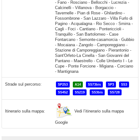
Strade sul percorso:
SP253
A14
SS73bis
SP3
SS3
SS452
SS219
SS3bis
SS728
Vedi l’itinerario sulla mappa
Itinerario sulla mappa:
Google