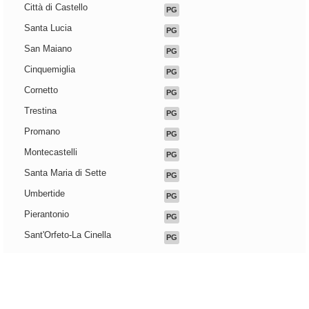
Città di Castello
PG
Santa Lucia
PG
San Maiano
PG
Cinquemiglia
PG
Cornetto
PG
Trestina
PG
Promano
PG
Montecastelli
PG
Santa Maria di Sette
PG
Umbertide
PG
Pierantonio
PG
Sant'Orfeto-La Cinella
PG