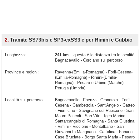
2.
Tramite SS73bis e SP3-exSS3 e per Rimini e Gubbio
Lunghezza:
241 km
– questa è la distanza tra le località
Bagnacavallo - Corciano sul percorso
Province e regioni:
Ravenna-(Emilia-Romagna) - Forlì-Cesena-
(Emilia-Romagna) - Rimini-(Emilia-
Romagna) - Pesaro e Urbino (Marche) -
Perugia (Umbria)
Località sul percorso:
Bagnacavallo - Faenza - Granarolo - Forlì - Cesena - Gambettola - Sant'Angelo - Gatteo - Fiumicino - Savignano sul Rubicone - San Mauro Pascoli - San Vito - Igea Marina - Santarcangelo di Romagna - Santa Giustina - Rimini - Riccione - Montalbano - San Giovanni In Marignano - Cattolica - Fanano - Case Bruciate - Borgo Santa Maria - Pesaro - Fano - Rosciano - Bellocchi - Lucrezia - Calcinelli - Villanova - Borgaccio - Tavernelle - Pian di Rose - Ghilardino - Fossombrone - San Lazzaro - Villa Furlo di Pagino - Acqualagna