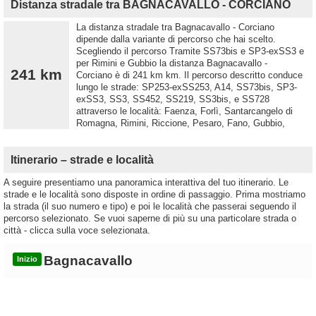
Distanza stradale tra BAGNACAVALLO - CORCIANO
La distanza stradale tra Bagnacavallo - Corciano
dipende dalla variante di percorso che hai scelto.
Scegliendo il percorso Tramite SS73bis e SP3-exSS3 e
per Rimini e Gubbio la distanza Bagnacavallo -
241 km
Corciano è di 241 km km. Il percorso descritto conduce
lungo le strade: SP253-exSS253, A14, SS73bis, SP3-
exSS3, SS3, SS452, SS219, SS3bis, e SS728
attraverso le località: Faenza, Forlì, Santarcangelo di
Romagna, Rimini, Riccione, Pesaro, Fano, Gubbio,
Itinerario – strade e località
A seguire presentiamo una panoramica interattiva del tuo itinerario. Le
strade e le località sono disposte in ordine di passaggio. Prima mostriamo
la strada (il suo numero e tipo) e poi le località che passerai seguendo il
percorso selezionato. Se vuoi saperne di più su una particolare strada o
città - clicca sulla voce selezionata.
Bagnacavallo
Inizio