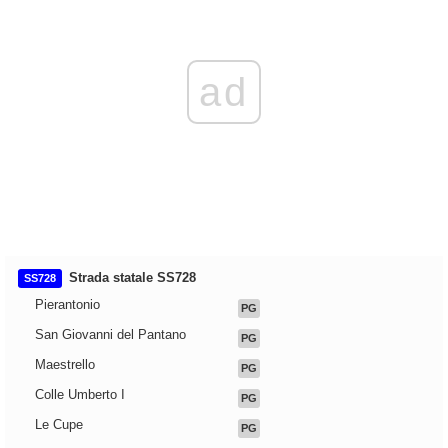
ad
Strada statale SS728
SS728
Pierantonio
PG
San Giovanni del Pantano
PG
Maestrello
PG
Colle Umberto I
PG
Le Cupe
PG