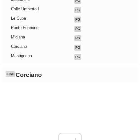
PG
Colle Umberto I
PG
Le Cupe
PG
Ponte Forcione
PG
Migiana
PG
Corciano
PG
Mantignana
PG
Corciano
Fine