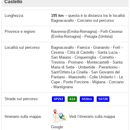
Castello
Lunghezza:
195 km
– questa è la distanza tra le località
Bagnacavallo - Corciano sul percorso
Province e regioni:
Ravenna-(Emilia-Romagna) - Forlì-Cesena-
(Emilia-Romagna) - Perugia (Umbria)
Località sul percorso:
Bagnacavallo - Faenza - Granarolo - Forlì -
Cesena - Città di Castello - Santa Lucia -
San Maiano - Cinquemiglia - Cornetto -
Trestina - Promano - Montecastelli - Santa
Maria di Sette - Umbertide - Pierantonio -
Sant'Orfeto-La Cinella - San Giovanni del
Pantano - Maestrello - Colle Umberto I - Le
Cupe - Ponte Forcione - Migiana - Corciano
- Mantignana
Strade sul percorso:
SP253
A14
SS3bis
SS728
Vedi l’itinerario sulla mappa
Itinerario sulla mappa:
Google