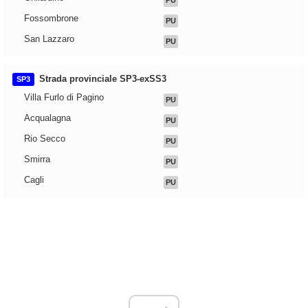
PU
Fossombrone
PU
San Lazzaro
PU
Strada provinciale SP3-exSS3
SP3
Villa Furlo di Pagino
PU
Acqualagna
PU
Rio Secco
PU
Smirra
PU
Cagli
PU