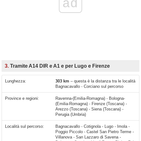
ad
3.
Tramite A14 DIR e A1 e per Lugo e Firenze
Lunghezza:
303 km
– questa è la distanza tra le località
Bagnacavallo - Corciano sul percorso
Province e regioni:
Ravenna-(Emilia-Romagna) - Bologna-
(Emilia-Romagna) - Firenze (Toscana) -
Arezzo (Toscana) - Siena (Toscana) -
Perugia (Umbria)
Località sul percorso:
Bagnacavallo - Cotignola - Lugo - Imola - Poggio Piccolo - Castel San Pietro Terme - Villanova - San Lazzaro di Savena - Bologna - Casalecchio di Reno - Riale - Zola Predosa - Sasso Marconi - Rioveggio - Castiglione dei Pepoli - Cavallina - Firenze - Grassina - Tavarnuzze - Ciliegi - Figline e Incisa Valdarno - Figline Valdarno - San Giovanni Valdarno - Terranuova Bracciolini - Montevarchi - Levane - Battifolle - Viciomaggio - Arezzo - Le Vertighe - Monte San Savino - Cesa - Foiano della Chiana - Bettolle - Centoia - Appalto