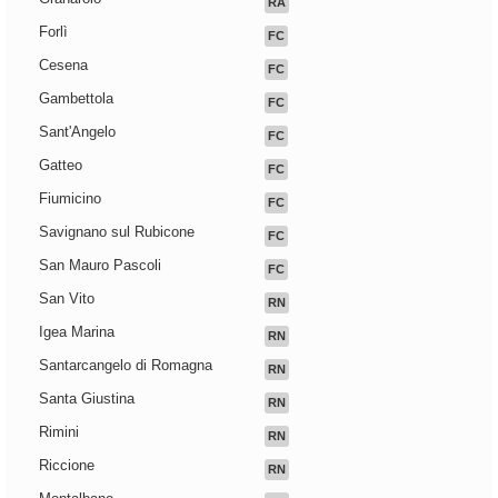
RA
Forlì
FC
Cesena
FC
Gambettola
FC
Sant'Angelo
FC
Gatteo
FC
Fiumicino
FC
Savignano sul Rubicone
FC
San Mauro Pascoli
FC
San Vito
RN
Igea Marina
RN
Santarcangelo di Romagna
RN
Santa Giustina
RN
Rimini
RN
Riccione
RN