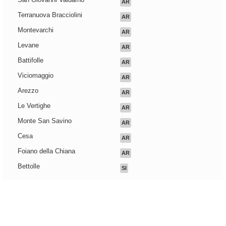
AR
Terranuova Bracciolini
AR
Montevarchi
AR
Levane
AR
Battifolle
AR
Viciomaggio
AR
Arezzo
AR
Le Vertighe
AR
Monte San Savino
AR
Cesa
AR
Foiano della Chiana
AR
Bettolle
SI