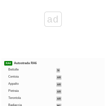
ad
Autostrada RA6
RA6
Bettolle
SI
Centoia
AR
Appalto
AR
Pietraia
AR
Terontola
AR
Badiaccia
PG