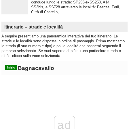
conduce lungo le strade: SP253-exSS253, A14,
SS3bis, e SS728 attraverso le località: Faenza, Forlì,
Città di Castello,
Itinerario – strade e località
A seguire presentiamo una panoramica interattiva del tuo itinerario. Le
strade e le località sono disposte in ordine di passaggio. Prima mostriamo
la strada (il suo numero e tipo) e poi le località che passerai seguendo il
percorso selezionato. Se vuoi saperne di più su una particolare strada o
città - clicca sulla voce selezionata.
Bagnacavallo
Inizio
ad