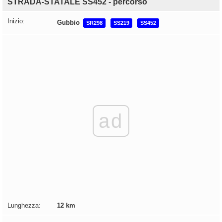
STRADA-STATALE SS452 - percorso
Inizio:
Gubbio
SR298
SS219
SS452
ad
Lunghezza:
12 km