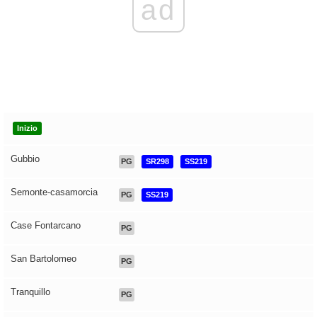
ad
Inizio
Gubbio
PG
SR298
SS219
Semonte-casamorcia
PG
SS219
Case Fontarcano
PG
San Bartolomeo
PG
Tranquillo
PG