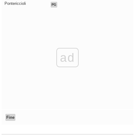
Pontericcioli
PG
ad
Fine