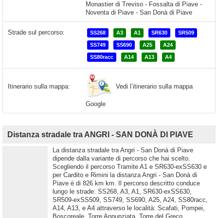
Strade sul percorso:
SS268
A3
A1
SR630
SR509
SS749
SS690
A25
A24
SS80racc
A14
A13
A4
Vedi l’itinerario sulla mappa
Itinerario sulla mappa:
Google
Distanza stradale tra ANGRI - SAN DONÀ DI PIAVE
La distanza stradale tra Angri - San Donà di Piave
dipende dalla variante di percorso che hai scelto.
Scegliendo il percorso Tramite A1 e SR630-exSS630 e
per Cardito e Rimini la distanza Angri - San Donà di
Piave è di 826 km km. Il percorso descritto conduce
lungo le strade: SS268, A3, A1, SR630-exSS630,
SR509-exSS509, SS749, SS690, A25, A24, SS80racc,
A14, A13, e A4 attraverso le località: Scafati, Pompei,
Boscoreale, Torre Annunziata, Torre del Greco,