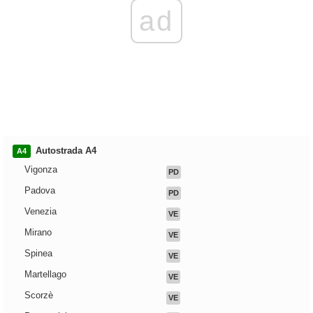
ad
Autostrada A4
A4
Vigonza
PD
Padova
PD
Venezia
VE
Mirano
VE
Spinea
VE
Martellago
VE
Scorzè
VE