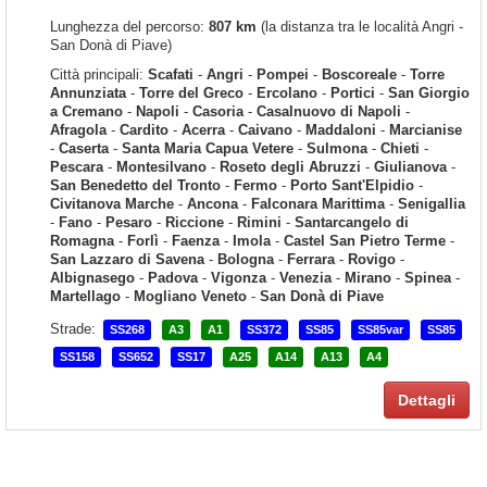
Lunghezza del percorso:
807 km
(la distanza tra le località Angri -
San Donà di Piave)
Città principali:
Scafati
-
Angri
-
Pompei
-
Boscoreale
-
Torre
Annunziata
-
Torre del Greco
-
Ercolano
-
Portici
-
San Giorgio
a Cremano
-
Napoli
-
Casoria
-
Casalnuovo di Napoli
-
Afragola
-
Cardito
-
Acerra
-
Caivano
-
Maddaloni
-
Marcianise
-
Caserta
-
Santa Maria Capua Vetere
-
Sulmona
-
Chieti
-
Pescara
-
Montesilvano
-
Roseto degli Abruzzi
-
Giulianova
-
San Benedetto del Tronto
-
Fermo
-
Porto Sant'Elpidio
-
Civitanova Marche
-
Ancona
-
Falconara Marittima
-
Senigallia
-
Fano
-
Pesaro
-
Riccione
-
Rimini
-
Santarcangelo di
Romagna
-
Forlì
-
Faenza
-
Imola
-
Castel San Pietro Terme
-
San Lazzaro di Savena
-
Bologna
-
Ferrara
-
Rovigo
-
Albignasego
-
Padova
-
Vigonza
-
Venezia
-
Mirano
-
Spinea
-
Martellago
-
Mogliano Veneto
-
San Donà di Piave
Strade:
SS268
A3
A1
SS372
SS85
SS85var
SS85
SS158
SS652
SS17
A25
A14
A13
A4
Dettagli