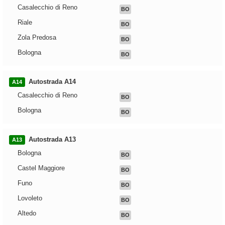
Casalecchio di Reno
BO
Riale
BO
Zola Predosa
BO
Bologna
BO
Autostrada A14
A14
Casalecchio di Reno
BO
Bologna
BO
Autostrada A13
A13
Bologna
BO
Castel Maggiore
BO
Funo
BO
Lovoleto
BO
Altedo
BO