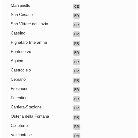
Marzanello
CE
San Cesario
FR
San Vittore del Lazio
FR
Cassino
FR
Pignataro Interamna
FR
Pontecorvo
FR
Aquino
FR
Castrocielo
FR
Ceprano
FR
Frosinone
FR
Ferentino
FR
Cartiera-Stazione
FR
Osteria della Fontana
FR
Colleferro
RM
Valmontone
RM