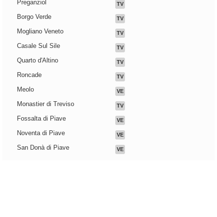
Preganziol
TV
Borgo Verde
TV
Mogliano Veneto
TV
Casale Sul Sile
TV
Quarto d'Altino
TV
Roncade
TV
Meolo
VE
Monastier di Treviso
TV
Fossalta di Piave
VE
Noventa di Piave
VE
San Donà di Piave
VE