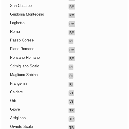
San Cesareo
RM
Guidonia Montecelio
RM
Laghetto
RM
Roma
RM
Passo Corese
RI
Fiano Romano
RM
Ponzano Romano
RM
Stimigliano Scalo
RI
Magliano Sabina
RI
Frangellini
RI
Caldare
VT
Orte
VT
Giove
TR
Attigliano
TR
Orvieto Scalo
TR