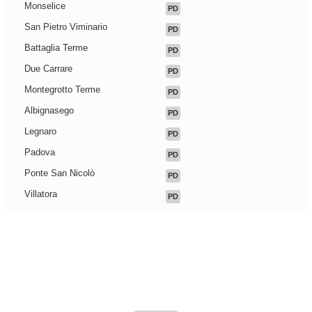
Monselice
PD
San Pietro Viminario
PD
Battaglia Terme
PD
Due Carrare
PD
Montegrotto Terme
PD
Albignasego
PD
Legnaro
PD
Padova
PD
Ponte San Nicolò
PD
Villatora
PD