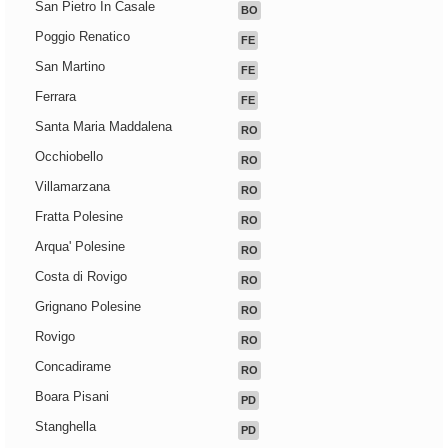
San Pietro In Casale
BO
Poggio Renatico
FE
San Martino
FE
Ferrara
FE
Santa Maria Maddalena
RO
Occhiobello
RO
Villamarzana
RO
Fratta Polesine
RO
Arqua' Polesine
RO
Costa di Rovigo
RO
Grignano Polesine
RO
Rovigo
RO
Concadirame
RO
Boara Pisani
PD
Stanghella
PD