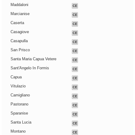
Maddaloni
CE
Marcianise
CE
Caserta
CE
Casagiove
CE
Casapulla
CE
San Prisco
CE
Santa Maria Capua Vetere
CE
Sant'Angelo In Formis
CE
Capua
CE
Vitulazio
CE
Camigliano
CE
Pastorano
CE
Sparanise
CE
Santa Lucia
CE
Montano
CE