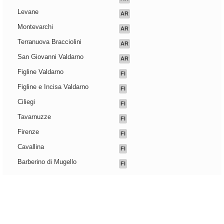
Levane
AR
Montevarchi
AR
Terranuova Bracciolini
AR
San Giovanni Valdarno
AR
Figline Valdarno
FI
Figline e Incisa Valdarno
FI
Ciliegi
FI
Tavarnuzze
FI
Firenze
FI
Cavallina
FI
Barberino di Mugello
FI