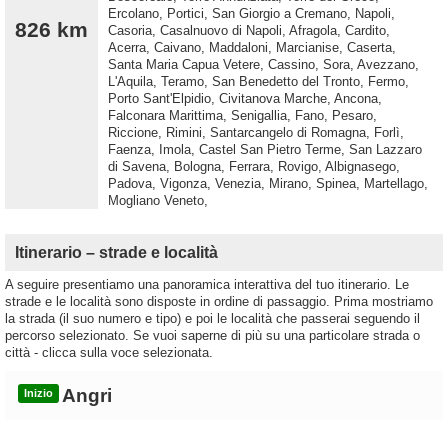
Ercolano, Portici, San Giorgio a Cremano, Napoli,
826 km
Casoria, Casalnuovo di Napoli, Afragola, Cardito,
Acerra, Caivano, Maddaloni, Marcianise, Caserta,
Santa Maria Capua Vetere, Cassino, Sora, Avezzano,
L'Aquila, Teramo, San Benedetto del Tronto, Fermo,
Porto Sant'Elpidio, Civitanova Marche, Ancona,
Falconara Marittima, Senigallia, Fano, Pesaro,
Riccione, Rimini, Santarcangelo di Romagna, Forlì,
Faenza, Imola, Castel San Pietro Terme, San Lazzaro
di Savena, Bologna, Ferrara, Rovigo, Albignasego,
Padova, Vigonza, Venezia, Mirano, Spinea, Martellago,
Mogliano Veneto,
Itinerario – strade e località
A seguire presentiamo una panoramica interattiva del tuo itinerario. Le
strade e le località sono disposte in ordine di passaggio. Prima mostriamo
la strada (il suo numero e tipo) e poi le località che passerai seguendo il
percorso selezionato. Se vuoi saperne di più su una particolare strada o
città - clicca sulla voce selezionata.
Angri
Inizio