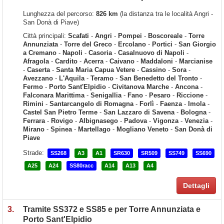
Lunghezza del percorso:
826 km
(la distanza tra le località Angri -
San Donà di Piave)
Città principali:
Scafati
-
Angri
-
Pompei
-
Boscoreale
-
Torre
Annunziata
-
Torre del Greco
-
Ercolano
-
Portici
-
San Giorgio
a Cremano
-
Napoli
-
Casoria
-
Casalnuovo di Napoli
-
Afragola
-
Cardito
-
Acerra
-
Caivano
-
Maddaloni
-
Marcianise
-
Caserta
-
Santa Maria Capua Vetere
-
Cassino
-
Sora
-
Avezzano
-
L'Aquila
-
Teramo
-
San Benedetto del Tronto
-
Fermo
-
Porto Sant'Elpidio
-
Civitanova Marche
-
Ancona
-
Falconara Marittima
-
Senigallia
-
Fano
-
Pesaro
-
Riccione
-
Rimini
-
Santarcangelo di Romagna
-
Forlì
-
Faenza
-
Imola
-
Castel San Pietro Terme
-
San Lazzaro di Savena
-
Bologna
-
Ferrara
-
Rovigo
-
Albignasego
-
Padova
-
Vigonza
-
Venezia
-
Mirano
-
Spinea
-
Martellago
-
Mogliano Veneto
-
San Donà di
Piave
Strade:
SS268
A3
A1
SR630
SR509
SS749
SS690
A25
A24
SS80racc
A14
A13
A4
Dettagli
3.
Tramite SS372 e SS85 e per Torre Annunziata e
Porto Sant'Elpidio