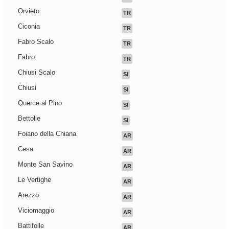
Orvieto
TR
Ciconia
TR
Fabro Scalo
TR
Fabro
TR
Chiusi Scalo
SI
Chiusi
SI
Querce al Pino
SI
Bettolle
SI
Foiano della Chiana
AR
Cesa
AR
Monte San Savino
AR
Le Vertighe
AR
Arezzo
AR
Viciomaggio
AR
Battifolle
AR