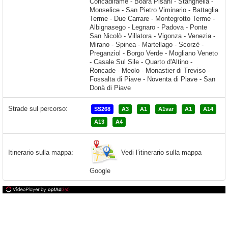
Strade sul percorso:
SS268
A3
A1
A1var
A1
A14
A13
A4
Vedi l’itinerario sulla mappa
Itinerario sulla mappa:
Google