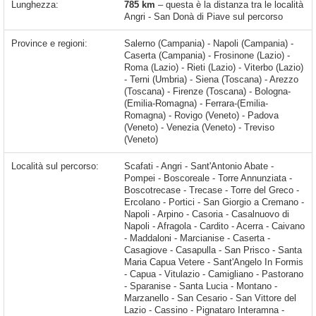
Lunghezza:
785 km
– questa è la distanza tra le località
Angri - San Donà di Piave sul percorso
Province e regioni:
Salerno (Campania) - Napoli (Campania) -
Caserta (Campania) - Frosinone (Lazio) -
Roma (Lazio) - Rieti (Lazio) - Viterbo (Lazio)
- Terni (Umbria) - Siena (Toscana) - Arezzo
(Toscana) - Firenze (Toscana) - Bologna-
(Emilia-Romagna) - Ferrara-(Emilia-
Romagna) - Rovigo (Veneto) - Padova
(Veneto) - Venezia (Veneto) - Treviso
(Veneto)
Località sul percorso:
Scafati - Angri - Sant'Antonio Abate - Pompei - Boscoreale - Torre Annunziata - Boscotrecase - Trecase - Torre del Greco - Ercolano - Portici - San Giorgio a Cremano - Napoli - Arpino - Casoria - Casalnuovo di Napoli - Afragola - Cardito - Acerra - Caivano - Maddaloni - Marcianise - Caserta - Casagiove - Casapulla - San Prisco - Santa Maria Capua Vetere - Sant'Angelo In Formis - Capua - Vitulazio - Camigliano - Pastorano - Sparanise - Santa Lucia - Montano - Marzanello - San Cesario