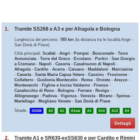
1.
Tramite SS268 e A3 e per Afragola e Bologna
Lunghezza del percorso:
785 km
(la distanza tra le località Angri -
San Donà di Piave)
Città principali:
Scafati
-
Angri
-
Pompei
-
Boscoreale
-
Torre
Annunziata
-
Torre del Greco
-
Ercolano
-
Portici
-
San Giorgio
a Cremano
-
Napoli
-
Casoria
-
Casalnuovo di Napoli
-
Afragola
-
Cardito
-
Acerra
-
Caivano
-
Maddaloni
-
Marcianise
-
Caserta
-
Santa Maria Capua Vetere
-
Cassino
-
Frosinone
-
Colleferro
-
Guidonia Montecelio
-
Roma
-
Orvieto
-
Arezzo
-
Montevarchi
-
Figline e Incisa Valdarno
-
Firenze
-
Casalecchio di Reno
-
Bologna
-
Ferrara
-
Rovigo
-
Albignasego
-
Padova
-
Vigonza
-
Venezia
-
Mirano
-
Spinea
-
Martellago
-
Mogliano Veneto
-
San Donà di Piave
Strade:
SS268
A3
A1
A1var
A1
A14
A13
A4
Dettagli
2.
Tramite A1 e SR630-exSS630 e per Cardito e Rimini