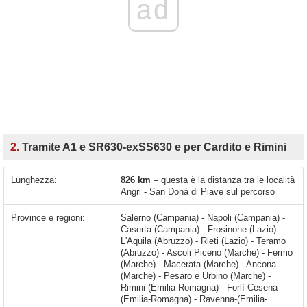
ad
2.
Tramite A1 e SR630-exSS630 e per Cardito e Rimini
Lunghezza:
826 km
– questa è la distanza tra le località
Angri - San Donà di Piave sul percorso
Province e regioni:
Salerno (Campania) - Napoli (Campania) -
Caserta (Campania) - Frosinone (Lazio) -
L'Aquila (Abruzzo) - Rieti (Lazio) - Teramo
(Abruzzo) - Ascoli Piceno (Marche) - Fermo
(Marche) - Macerata (Marche) - Ancona
(Marche) - Pesaro e Urbino (Marche) -
Rimini-(Emilia-Romagna) - Forlì-Cesena-
(Emilia-Romagna) - Ravenna-(Emilia-