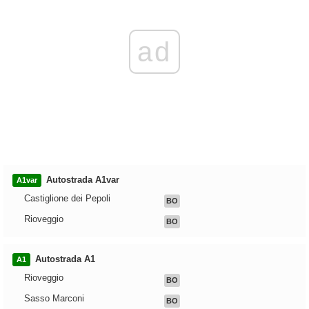
ad
Autostrada A1var
A1var
Castiglione dei Pepoli
BO
Rioveggio
BO
Autostrada A1
A1
Rioveggio
BO
Sasso Marconi
BO