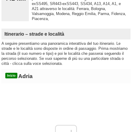
exSS495, SR443-exSS443, SS434, A13, A14, A1, e
A21 attraverso le località: Ferrara, Bologna,
Valsamoggia, Modena, Reggio Emilia, Parma, Fidenza,
Piacenza,
Itinerario – strade e località
A seguire presentiamo una panoramica interattiva del tuo itinerario. Le
strade e le località sono disposte in ordine di passaggio. Prima mostriamo
la strada (il suo numero e tipo) e poi le località che passerai seguendo il
percorso selezionato. Se vuoi saperne di più su una particolare strada o
città - clicca sulla voce selezionata.
Adria
Inizio