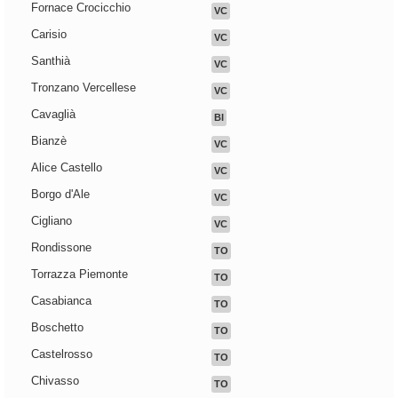
Fornace Crocicchio
VC
Carisio
VC
Santhià
VC
Tronzano Vercellese
VC
Cavaglià
BI
Bianzè
VC
Alice Castello
VC
Borgo d'Ale
VC
Cigliano
VC
Rondissone
TO
Torrazza Piemonte
TO
Casabianca
TO
Boschetto
TO
Castelrosso
TO
Chivasso
TO