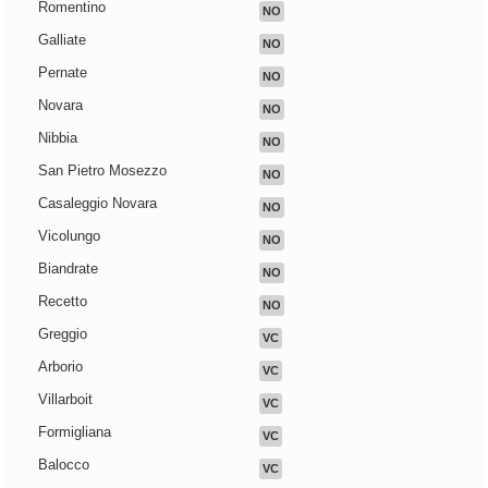
Romentino
NO
Galliate
NO
Pernate
NO
Novara
NO
Nibbia
NO
San Pietro Mosezzo
NO
Casaleggio Novara
NO
Vicolungo
NO
Biandrate
NO
Recetto
NO
Greggio
VC
Arborio
VC
Villarboit
VC
Formigliana
VC
Balocco
VC