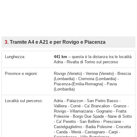
3.
Tramite A4 e A21 e per Rovigo e Piacenza
Lunghezza:
441 km
– questa è la distanza tra le località
Adria - Rivalta di Torino sul percorso
Province e regioni:
Rovigo (Veneto) - Verona (Veneto) - Brescia
(Lombardia) - Cremona (Lombardia) -
Piacenza-(Emilia-Romagna) - Pavia
(Lombardia)
Località sul percorso:
Adria - Palazzon - San Pietro Basso - Valliera - Corné - Ca' Brancalion - Granze - Rovigo - Villamarzana - Gognano - Fratta Polesine - Borgo Due Spade - Nane di Sotto - Ca' Peretto - San Bellino - Presciane - Castelguglielmo - Badia Polesine - Crocetta - Canda - Menà - Castagnaro - Carpi - Spinimbecco - Villa Bartolomea - Vangadizza - Legnago - Angiari - Palesella - Cerea - Villaggio Dionisi - Possessione - San Pietro di Morubio - Roverchiara - Cappafredda - Isola Rizza - Oppeano - Bovolone