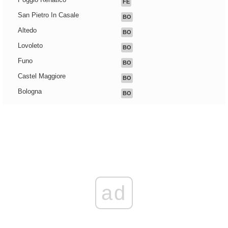
FE
San Pietro In Casale
BO
Altedo
BO
Lovoleto
BO
Funo
BO
Castel Maggiore
BO
Bologna
BO
ad