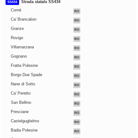
Strada statale SS434
SS434
Corné
RO
Ca' Brancalion
RO
Granze
RO
Rovigo
RO
Villamarzana
RO
Gognano
RO
Fratta Polesine
RO
Borgo Due Spade
RO
Nane di Sotto
RO
Ca' Peretto
RO
San Bellino
RO
Presciane
RO
Castelguglielmo
RO
Badia Polesine
RO