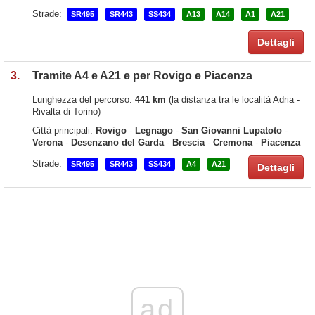
Strade:
SR495
SR443
SS434
A13
A14
A1
A21
Dettagli
3.
Tramite A4 e A21 e per Rovigo e Piacenza
Lunghezza del percorso:
441 km
(la distanza tra le località Adria -
Rivalta di Torino)
Città principali:
Rovigo
-
Legnago
-
San Giovanni Lupatoto
-
Verona
-
Desenzano del Garda
-
Brescia
-
Cremona
-
Piacenza
Strade:
SR495
SR443
SS434
A4
A21
Dettagli
ad