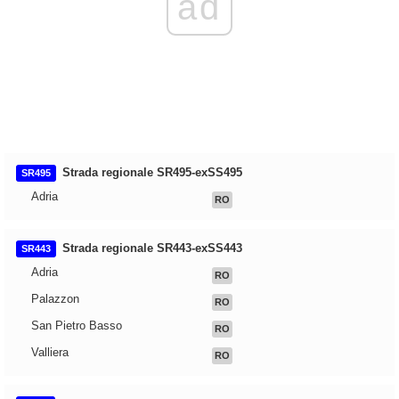
ad
Strada regionale SR495-exSS495
SR495
Adria
RO
Strada regionale SR443-exSS443
SR443
Adria
RO
Palazzon
RO
San Pietro Basso
RO
Valliera
RO