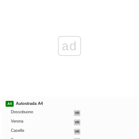
ad
Autostrada A4
A4
Dossobuono
VR
Verona
VR
Caselle
VR