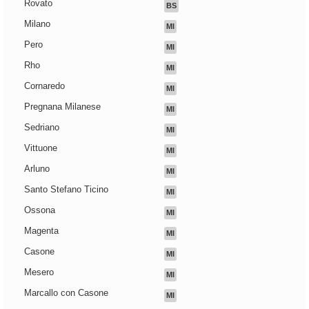
Rovato
BS
Milano
MI
Pero
MI
Rho
MI
Cornaredo
MI
Pregnana Milanese
MI
Sedriano
MI
Vittuone
MI
Arluno
MI
Santo Stefano Ticino
MI
Ossona
MI
Magenta
MI
Casone
MI
Mesero
MI
Marcallo con Casone
MI