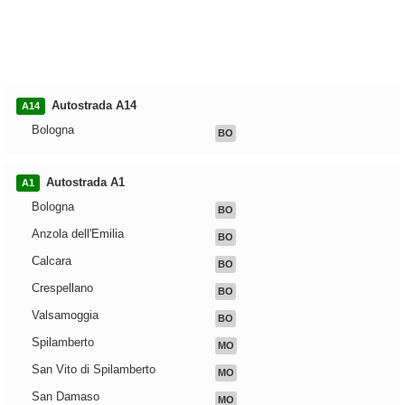
Autostrada A14
A14
Bologna
BO
Autostrada A1
A1
Bologna
BO
Anzola dell'Emilia
BO
Calcara
BO
Crespellano
BO
Valsamoggia
BO
Spilamberto
MO
San Vito di Spilamberto
MO
San Damaso
MO