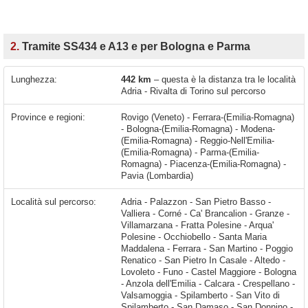
2.
Tramite SS434 e A13 e per Bologna e Parma
Lunghezza:
442 km
– questa è la distanza tra le località
Adria - Rivalta di Torino sul percorso
Province e regioni:
Rovigo (Veneto) - Ferrara-(Emilia-Romagna)
- Bologna-(Emilia-Romagna) - Modena-
(Emilia-Romagna) - Reggio-Nell'Emilia-
(Emilia-Romagna) - Parma-(Emilia-
Romagna) - Piacenza-(Emilia-Romagna) -
Pavia (Lombardia)
Località sul percorso:
Adria - Palazzon - San Pietro Basso - Valliera - Corné - Ca' Brancalion - Granze - Villamarzana - Fratta Polesine - Arqua' Polesine - Occhiobello - Santa Maria Maddalena - Ferrara - San Martino - Poggio Renatico - San Pietro In Casale - Altedo - Lovoleto - Funo - Castel Maggiore - Bologna - Anzola dell'Emilia - Calcara - Crespellano - Valsamoggia - Spilamberto - San Vito di Spilamberto - San Damaso - San Donnino - Montale - Modena - Baggiovara - Campogalliano - Reggio Emilia - Bagnolo in Piano - Campegine - Calerno