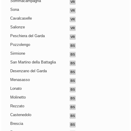
Sommacampagna
VR
Sona
VR
Cavalcaselle
VR
Salionze
VR
Peschiera del Garda
VR
Pozzolengo
BS
Sirmione
BS
San Martino della Battaglia
BS
Desenzano del Garda
BS
Menasasso
BS
Lonato
BS
Molinetto
BS
Rezzato
BS
Castenedolo
BS
Brescia
BS