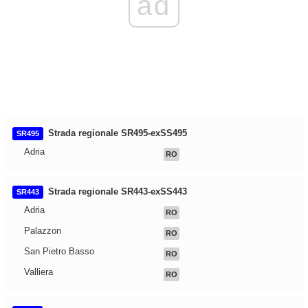
ad
Strada regionale SR495-exSS495
SR495
Adria
RO
Strada regionale SR443-exSS443
SR443
Adria
RO
Palazzon
RO
San Pietro Basso
RO
Valliera
RO