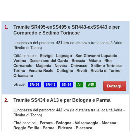
1.
Tramite SR495-exSS495 e SR443-exSS443 e per
Cornaredo e Settimo Torinese
Lunghezza del percorso:
421 km
(la distanza tra le località Adria -
Rivalta di Torino)
Città principali:
Rovigo
-
Legnago
-
San Giovanni Lupatoto
-
Verona
-
Desenzano del Garda
-
Brescia
-
Milano
-
Rho
-
Cornaredo
-
Magenta
-
Novara
-
Chivasso
-
Settimo Torinese
-
Torino
-
Venaria Reale
-
Collegno
-
Rivoli
-
Rivalta di Torino
-
Orbassano
Strade:
SR495
SR443
SS434
A4
A55
Dettagli
2.
Tramite SS434 e A13 e per Bologna e Parma
Lunghezza del percorso:
442 km
(la distanza tra le località Adria -
Rivalta di Torino)
Città principali:
Ferrara
-
Bologna
-
Valsamoggia
-
Modena
-
Reggio Emilia
-
Parma
-
Fidenza
-
Piacenza