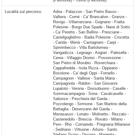
(Piemonte) - Torino (Piemonte)
Località sul percorso:
Adria - Palazzon - San Pietro Basso - Valliera - Corné - Ca' Brancalion - Granze - Rovigo - Villamarzana - Gognano - Fratta Polesine - Borgo Due Spade - Nane di Sotto - Ca' Peretto - San Bellino - Presciane - Castelguglielmo - Badia Polesine - Crocetta - Canda - Menà - Castagnaro - Carpi - Spinimbecco - Villa Bartolomea - Vangadizza - Legnago - Angiari - Palesella - Cerea - Villaggio Dionisi - Possessione - San Pietro di Morubio - Roverchiara - Cappafredda - Isola Rizza - Oppeano - Bovolone