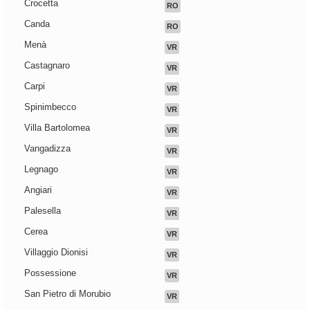
Crocetta
RO
Canda
RO
Menà
VR
Castagnaro
VR
Carpi
VR
Spinimbecco
VR
Villa Bartolomea
VR
Vangadizza
VR
Legnago
VR
Angiari
VR
Palesella
VR
Cerea
VR
Villaggio Dionisi
VR
Possessione
VR
San Pietro di Morubio
VR