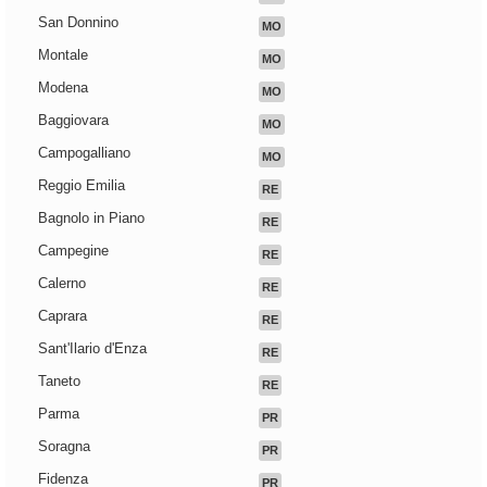
San Donnino
MO
Montale
MO
Modena
MO
Baggiovara
MO
Campogalliano
MO
Reggio Emilia
RE
Bagnolo in Piano
RE
Campegine
RE
Calerno
RE
Caprara
RE
Sant'Ilario d'Enza
RE
Taneto
RE
Parma
PR
Soragna
PR
Fidenza
PR