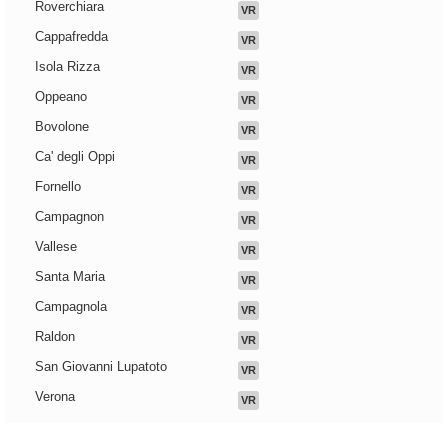
Roverchiara
VR
Cappafredda
VR
Isola Rizza
VR
Oppeano
VR
Bovolone
VR
Ca' degli Oppi
VR
Fornello
VR
Campagnon
VR
Vallese
VR
Santa Maria
VR
Campagnola
VR
Raldon
VR
San Giovanni Lupatoto
VR
Verona
VR