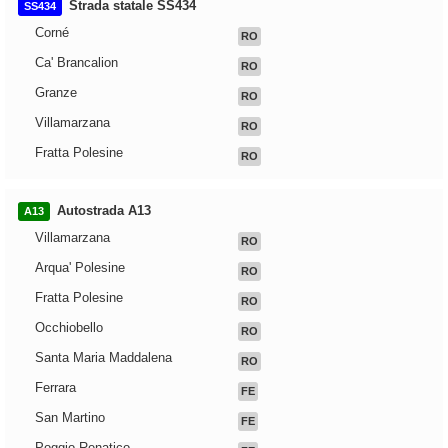
Strada statale SS434
SS434
Corné
RO
Ca' Brancalion
RO
Granze
RO
Villamarzana
RO
Fratta Polesine
RO
Autostrada A13
A13
Villamarzana
RO
Arqua' Polesine
RO
Fratta Polesine
RO
Occhiobello
RO
Santa Maria Maddalena
RO
Ferrara
FE
San Martino
FE
Poggio Renatico