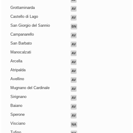
Grottaminarda
AV
Castello di Lago
AV
San Giorgio del Sannio
BN
Campanarello
AV
San Barbato
AV
Manocalzati
AV
Arcella
AV
Atripalda
AV
Avellino
AV
Mugnano del Cardinale
AV
Sirignano
AV
Baiano
AV
Sperone
AV
Visciano
NA
Tufino