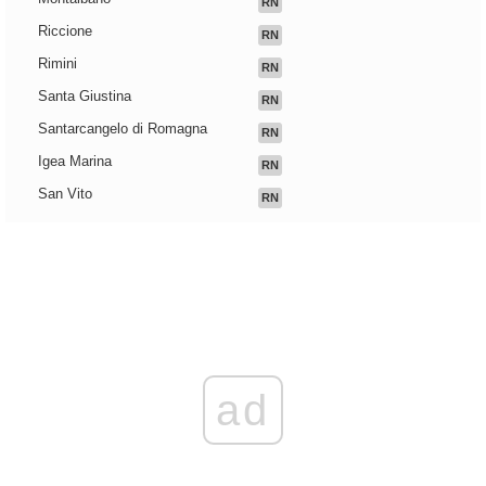
RN
Riccione
RN
Rimini
RN
Santa Giustina
RN
Santarcangelo di Romagna
RN
Igea Marina
RN
San Vito
RN
ad