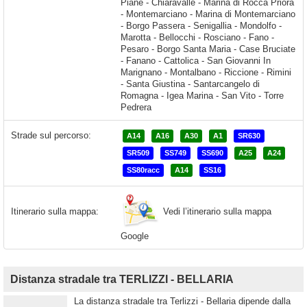
Strade sul percorso:
A14
A16
A30
A1
SR630
SR509
SS749
SS690
A25
A24
SS80racc
A14
SS16
Vedi l’itinerario sulla mappa
Itinerario sulla mappa:
Google
Distanza stradale tra TERLIZZI - BELLARIA
La distanza stradale tra Terlizzi - Bellaria dipende dalla