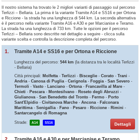
Il nostro sistema ha trovato le 2 migliori varianti di passaggio sul percorso
Terlizzi – Bellaria. La prima è la variante Tramite A14 e SS16 e per Ortona
e Riccione - la strada ha una lunghezza di 544 km. La seconda alternativa
è il percorso nella variante Tramite A16 e A30 e per Marcianise e Teramo.
La strada ha una lunghezza di 733 km. Tutte le opzioni per il percorso
Terlizzi – Bellaria sono descritte nel dettaglio a seguire - clicca sulla
variante scelta e controlla la descrizione completa del percorso.
1.
Tramite A14 e SS16 e per Ortona e Riccione
Lunghezza del percorso:
544 km
(la distanza tra le località Terlizzi
- Bellaria)
Città principali:
Molfetta
-
Terlizzi
-
Bisceglie
-
Corato
-
Trani
-
Andria
-
Canosa di Puglia
-
Cerignola
-
Foggia
-
San Severo
-
Termoli
-
Vasto
-
Lanciano
-
Ortona
-
Francavilla al Mare
-
Chieti
-
Pescara
-
Montesilvano
-
Roseto degli Abruzzi
-
Giulianova
-
San Benedetto del Tronto
-
Fermo
-
Porto
Sant'Elpidio
-
Civitanova Marche
-
Ancona
-
Falconara
Marittima
-
Senigallia
-
Fano
-
Pesaro
-
Riccione
-
Rimini
-
Santarcangelo di Romagna
Strade:
A14
SS16
Dettagli
2.
Tramite A16 e A30 e per Marcianise e Teramo