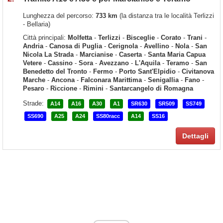
Lunghezza del percorso:
733 km
(la distanza tra le località Terlizzi
- Bellaria)
Città principali:
Molfetta
-
Terlizzi
-
Bisceglie
-
Corato
-
Trani
-
Andria
-
Canosa di Puglia
-
Cerignola
-
Avellino
-
Nola
-
San
Nicola La Strada
-
Marcianise
-
Caserta
-
Santa Maria Capua
Vetere
-
Cassino
-
Sora
-
Avezzano
-
L'Aquila
-
Teramo
-
San
Benedetto del Tronto
-
Fermo
-
Porto Sant'Elpidio
-
Civitanova
Marche
-
Ancona
-
Falconara Marittima
-
Senigallia
-
Fano
-
Pesaro
-
Riccione
-
Rimini
-
Santarcangelo di Romagna
Strade:
A14
A16
A30
A1
SR630
SR509
SS749
SS690
A25
A24
SS80racc
A14
SS16
Dettagli