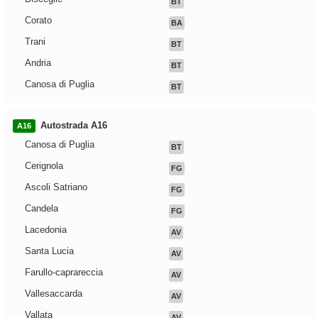
BT
Corato
BA
Trani
BT
Andria
BT
Canosa di Puglia
BT
Autostrada A16
A16
Canosa di Puglia
BT
Cerignola
FG
Ascoli Satriano
FG
Candela
FG
Lacedonia
AV
Santa Lucia
AV
Farullo-caprareccia
AV
Vallesaccarda
AV
Vallata
AV