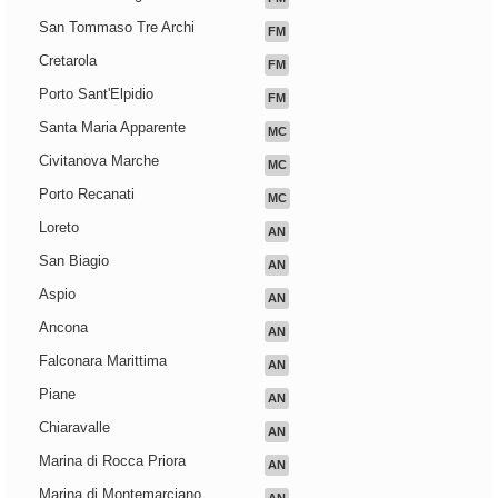
San Tommaso Tre Archi
FM
Cretarola
FM
Porto Sant'Elpidio
FM
Santa Maria Apparente
MC
Civitanova Marche
MC
Porto Recanati
MC
Loreto
AN
San Biagio
AN
Aspio
AN
Ancona
AN
Falconara Marittima
AN
Piane
AN
Chiaravalle
AN
Marina di Rocca Priora
AN
Marina di Montemarciano