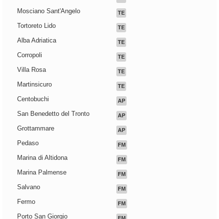
Mosciano Sant'Angelo
TE
Tortoreto Lido
TE
Alba Adriatica
TE
Corropoli
TE
Villa Rosa
TE
Martinsicuro
TE
Centobuchi
AP
San Benedetto del Tronto
AP
Grottammare
AP
Pedaso
FM
Marina di Altidona
FM
Marina Palmense
FM
Salvano
FM
Fermo
FM
Porto San Giorgio
FM