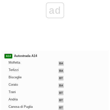
ad
Autostrada A14
A14
Molfetta
BA
Terlizzi
BA
Bisceglie
BT
Corato
BA
Trani
BT
Andria
BT
Canosa di Puglia
BT