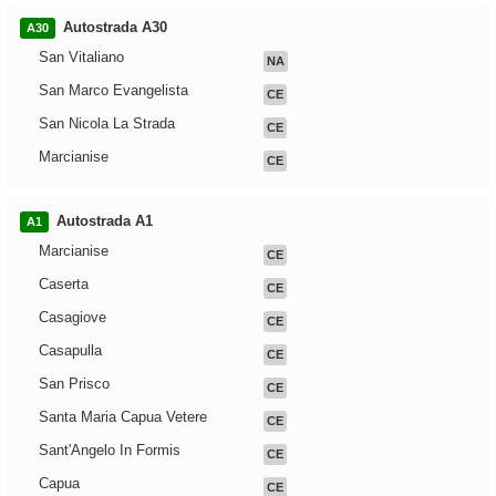
Autostrada A30
A30
San Vitaliano
NA
San Marco Evangelista
CE
San Nicola La Strada
CE
Marcianise
CE
Autostrada A1
A1
Marcianise
CE
Caserta
CE
Casagiove
CE
Casapulla
CE
San Prisco
CE
Santa Maria Capua Vetere
CE
Sant'Angelo In Formis
CE
Capua
CE