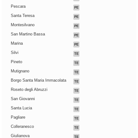
Pescara
PE
Santa Teresa
PE
Montesilvano
PE
San Martino Bassa
PE
Marina
PE
Silvi
TE
Pineto
TE
Mutignano
TE
Borgo Santa Maria Immacolata
TE
Roseto degli Abruzzi
TE
San Giovanni
TE
Santa Lucia
TE
Pagliare
TE
Colleranesco
TE
Giulianova
TE