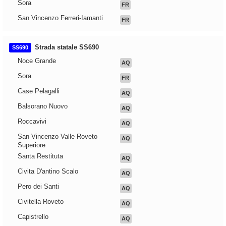
Sora
FR
San Vincenzo Ferreri-Iamanti
FR
Strada statale SS690
SS690
Noce Grande
AQ
Sora
FR
Case Pelagalli
AQ
Balsorano Nuovo
AQ
Roccavivi
AQ
San Vincenzo Valle Roveto
AQ
Superiore
Santa Restituta
AQ
Civita D'antino Scalo
AQ
Pero dei Santi
AQ
Civitella Roveto
AQ
Capistrello
AQ