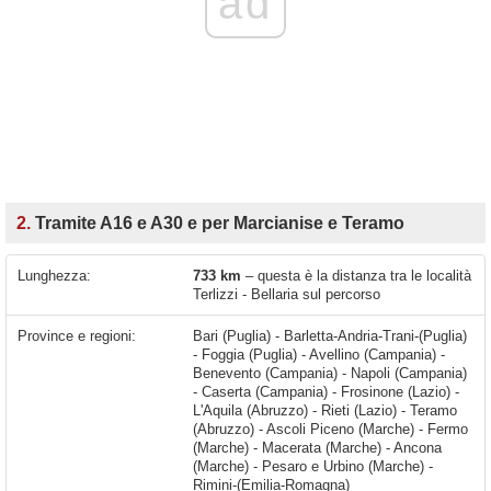
ad
2.
Tramite A16 e A30 e per Marcianise e Teramo
Lunghezza:
733 km
– questa è la distanza tra le località
Terlizzi - Bellaria sul percorso
Province e regioni:
Bari (Puglia) - Barletta-Andria-Trani-(Puglia)
- Foggia (Puglia) - Avellino (Campania) -
Benevento (Campania) - Napoli (Campania)
- Caserta (Campania) - Frosinone (Lazio) -
L'Aquila (Abruzzo) - Rieti (Lazio) - Teramo
(Abruzzo) - Ascoli Piceno (Marche) - Fermo
(Marche) - Macerata (Marche) - Ancona
(Marche) - Pesaro e Urbino (Marche) -
Rimini-(Emilia-Romagna)