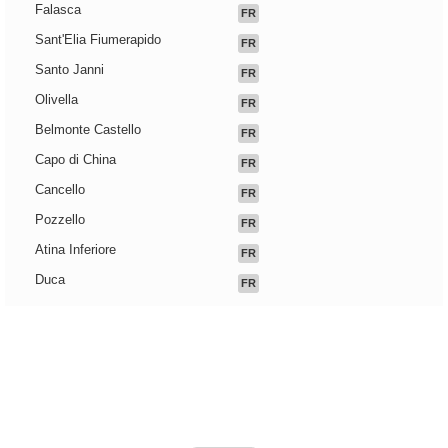
Falasca
FR
Sant'Elia Fiumerapido
FR
Santo Janni
FR
Olivella
FR
Belmonte Castello
FR
Capo di China
FR
Cancello
FR
Pozzello
FR
Atina Inferiore
FR
Duca
FR