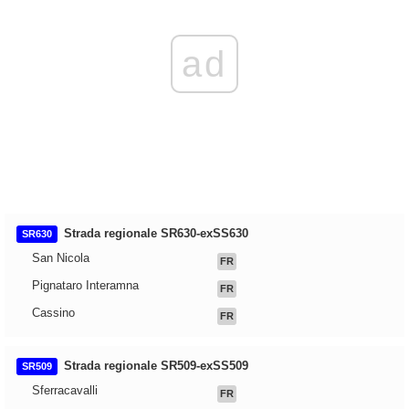
ad
Strada regionale SR630-exSS630
SR630
San Nicola
FR
Pignataro Interamna
FR
Cassino
FR
Strada regionale SR509-exSS509
SR509
Sferracavalli
FR