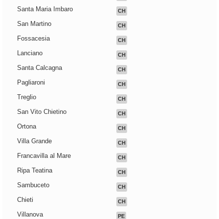
Santa Maria Imbaro
CH
San Martino
CH
Fossacesia
CH
Lanciano
CH
Santa Calcagna
CH
Pagliaroni
CH
Treglio
CH
San Vito Chietino
CH
Ortona
CH
Villa Grande
CH
Francavilla al Mare
CH
Ripa Teatina
CH
Sambuceto
CH
Chieti
CH
Villanova
PE