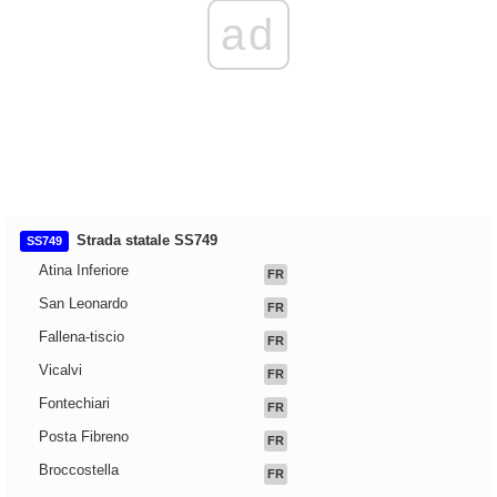
ad
Strada statale SS749
SS749
Atina Inferiore
FR
San Leonardo
FR
Fallena-tiscio
FR
Vicalvi
FR
Fontechiari
FR
Posta Fibreno
FR
Broccostella
FR