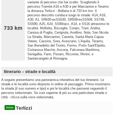
variante di percorso che hai scelto. Scegliendo il
percorso Tramite A16 e A30 e per Marcianise e Teramo
la distanza Terlizzi - Bellaria è di 733 km km. Il
percorso descritto conduce lungo le strade: A14, A16,
A30, A1, SR630-exSS630, SR509-exSS509, SS749,
SS690, A25, A24, SS80racc, A14, e SS16 attraverso le
733 km
località: Molfetta, Bisceglie, Corato, Trani, Andria,
Canosa di Puglia, Cerignola, Avellino, Nola, San Nicola
La Strada, Marcianise, Caserta, Santa Maria Capua
Vetere, Cassino, Sora, Avezzano, L'Aquila, Teramo,
San Benedetto del Tronto, Fermo, Porto Sant'Elpidio,
Civitanova Marche, Ancona, Falconara Marittima,
Senigallia, Fano, Pesaro, Riccione, Rimini, e
Santarcangelo di Romagna.
Itinerario – strade e località
A seguire presentiamo una panoramica interattiva del tuo itinerario. Le
strade e le località sono disposte in ordine di passaggio. Prima mostriamo
la strada (il suo numero e tipo) e poi le località che passerai seguendo il
percorso selezionato. Se vuoi saperne di più su una particolare strada o
città - clicca sulla voce selezionata.
Terlizzi
Inizio