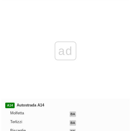
ad
Autostrada A14
A14
Molfetta
BA
Terlizzi
BA
Bisceglie