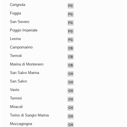
Cerignola
FG
Foggia
FG
San Severo
FG
Poggio Imperiale
FG
Lesina
FG
Campomarino
CB
Termoli
CB
Marina di Montenero
CB
San Salvo Marina
CH
San Salvo
CH
Vasto
CH
Termini
CH
Miracoli
CH
Torino di Sangro Marina
CH
Mozzagrogna
CH